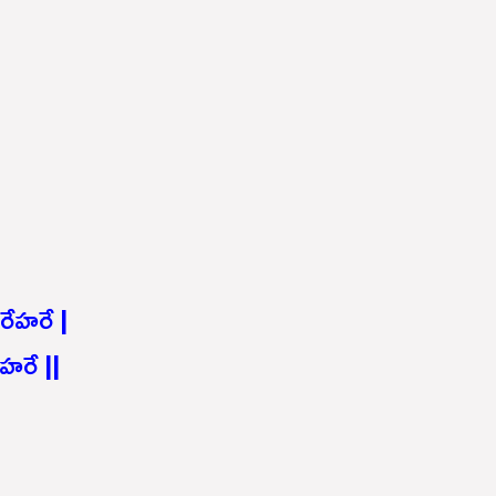
ేహరే |
 హరే ||