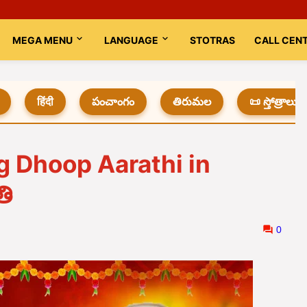
MEGA MENU
LANGUAGE
STOTRAS
CALL CEN
हिंदी
పంచాంగం
తిరుమల
📜 స్తోత్రాలు
g Dhoop Aarathi in
ి
0