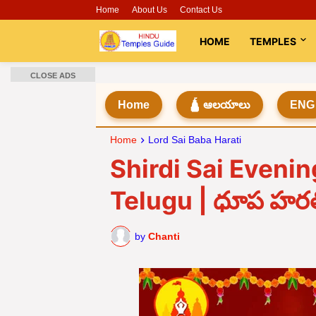
Home
About Us
Contact Us
HOME
TEMPLES
CLOSE ADS
Home
🛕 ఆలయాలు
ENG
Home
Lord Sai Baba Harati
Shirdi Sai Evenin
Telugu | ధూప హరత
by
Chanti