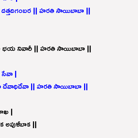
ర దత్తదిగంబర || హరతి సాయిబాబా ||
భయ నివారీ || హరతి సాయిబాబా ||
సేవా |
ా దేవాధిదేవా || హరతి సాయిబాబా ||
సూఖ |
 అపుళీబాక ||