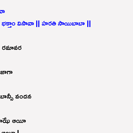
వా
భక్తాం విసావా || హరతి సాయిబాబా ||
ా రమావర
 జాగా
ాన్సీ వందన
మాఝే ఆయీ
 ఆయీ |