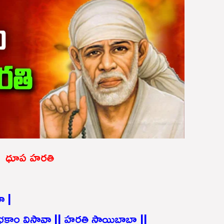
ధూప హరతి
ా |
క్తాం విసావా || హరతి సాయిబాబా ||