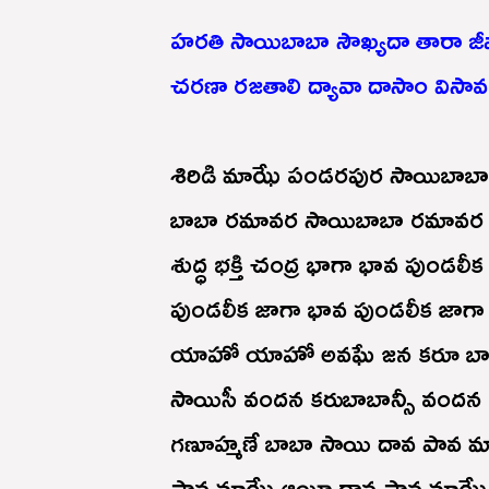
హరతి సాయిబాబా సౌఖ్యదా తారా జీ
చరణా రజతాలి ద్యావా దాసాం విసావ 
శిరిడి మాఝే పండరపుర సాయిబాబ
బాబా రమావర సాయిబాబా రమావర
శుద్ధ భక్తి చంద్ర భాగా భావ పుండలీక
పుండలీక జాగా భావ పుండలీక జాగా
యాహో యాహో అవఘే జన కరూ బాబ
సాయిసీ వందన కరుబాబాన్సీ వందన
గణూహ్మణే బాబా సాయి దావ పావ 
పావ మాఝే ఆయీ దావ పావ మాఝే