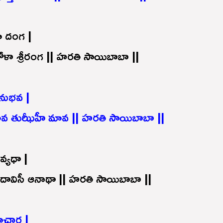
ే దంగ |
ోళా శ్రీరంగ || హరతి సాయిబాబా ||
నుభవ |
ావ తుఝీహీ మావ || హ
రతి సాయిబాబా ||
్యధా |
 దావిసీ ఆనాథా || హరతి సాయిబాబా ||
ాచార |