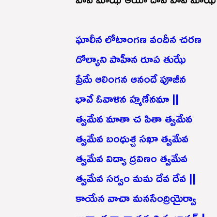
ఘాలీన లోటాంగణ వందీన చరణ
డోల్యాని పాహీన రూప తుఝే
ప్రేమే ఆలింగన ఆనందే పూజీన
భావే ఓవాళిన హ్మణేనమా ||
త్వమేవ మాతా చ పితా త్వమేవ
త్వమేవ బంధుశ్చ సఖా త్వమేవ
త్వమేవ విద్యా ద్రవిణం త్వమేవ
త్వమేవ సర్వం మమ దేవ దేవ ||
కాయేన వాచా మనసేంద్రియైర్వా