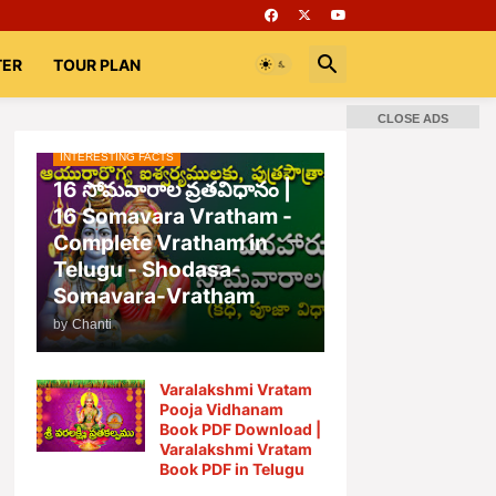
TER
TOUR PLAN
CLOSE ADS
INTERESTING FACTS
📚 Books
Rooms
భగవద్గీత
16 సోమవారాల వ్రతవిధానం |
16 Somavara Vratham -
Complete Vratham in
Telugu - Shodasa-
Somavara-Vratham
by
Chanti
Varalakshmi Vratam
Pooja Vidhanam
Book PDF Download |
Varalakshmi Vratam
Book PDF in Telugu