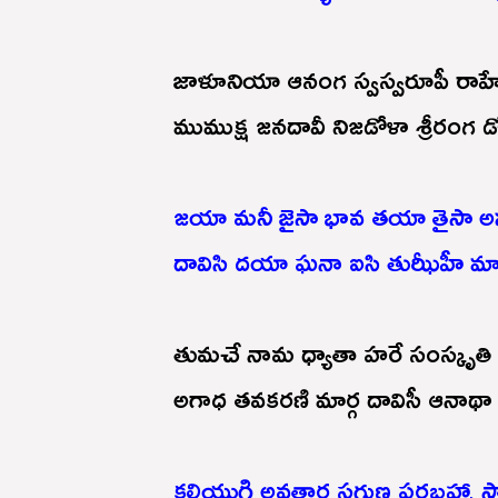
జాళూనియా ఆనంగ స్వస్వరూపీ రాహ
ముముక్ష జనదావీ నిజడోళా శ్రీరంగ డ
జయా మనీ జైసా భావ తయా తైసా అ
దావిసి దయా ఘనా ఐసి తుఝీహీ మ
తుమచే నామ ధ్యాతా హరే సంస్కృతి వ
అగాధ తవకరణి మార్గ దావిసీ ఆనాథా
కలియుగి అవతార సగుణ పరబ్రహ్మా స