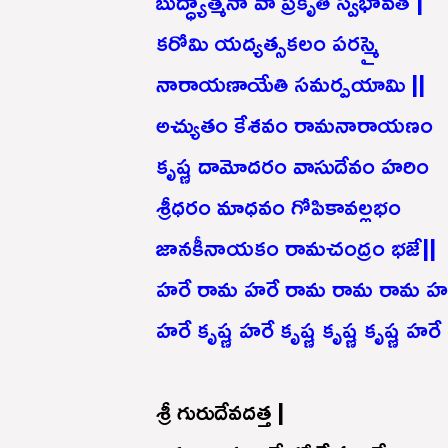
బుద్ధ్యాత్మనా వా ప్రకృతి స్వభావత్ |
కరోమి యద్యత్సకలం పరస్మై
నారాయణాయేతి సమర్పయామి ||
అచ్యుతం కేశవం రామనారాయణం
కృష్ణ దామోదరం వాసుదేవం హరిం
శ్రీధరం మాధవం గోపికావల్లభం
జానకీనాయకం రామచంద్రం భజే||
హరే రామ హరే రామ రామ రామ హర
హరే కృష్ణ హరే కృష్ణ కృష్ణ కృష్ణ హరే
శ్రీ గురుదేవదత్త |