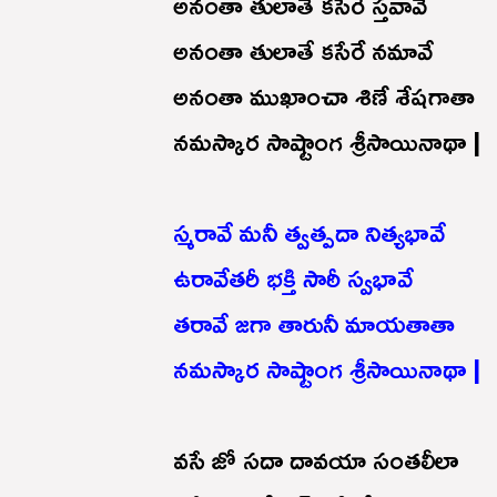
అనంతా తులాతే కసేరే స్తవావే
అనంతా తులాతే కసేరే నమావే
అనంతా ముఖాంచా శిణే శేషగాతా
నమస్కార సాష్టాంగ శ్రీసాయినాథా |
స్మరావే మనీ త్వత్పదా నిత్యభావే
ఉరావేతరీ భక్తి సాఠీ స్వభావే
తరావే జగా తారునీ మాయతాతా
నమస్కార సాష్టాంగ శ్రీసాయినాథా |
వసే జో సదా దావయా సంతలీలా