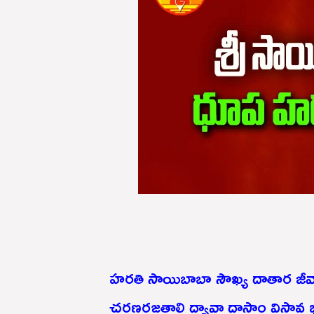
హరతి సాయిబాబా సౌఖ్య దాతార జీవ
చరణరజతాలి ద్యావా దాసాం విసావ భ