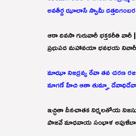
అవతీర్ణ ఝాలాసే స్వామీ దత్తదిగంబ
ఆఠా దివసా గురువారీ భక్తకరీతి వారీ |
ప్రభుపద మహావయా భవభయ నివారీ 
మాఝా నిజద్రవ్య ఠేవా తవ చరణ రజ 
మాగణే హేచి ఆతా తుమ్హా దేవాధిదేవ
ఇచ్ఛితా దీనచాతక నిర్మలతోయ నిజ
పాజవే మాధవాయ సంభాళ అపుళీబాక