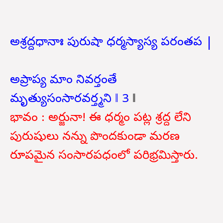
అశ్రద్దధానాః పురుషా ధర్మస్యాస్య పరంతప |
అప్రాప్య మాం నివర్తంతే
మృత్యుసంసారవర్త్మని ‖ 3
‖
భావం : అర్జునా! ఈ ధర్మం పట్ల శ్రద్ద లేని
పురుషులు నన్ను పొందకుండా మరణ
రూపమైన సంసారపధంలో పరిభ్రమిస్తారు.