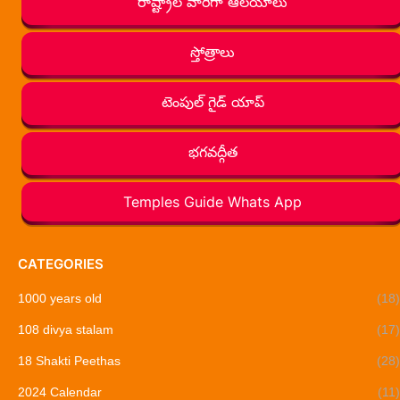
రాష్ట్రాల వారీగా ఆలయాలు
స్తోత్రాలు
టెంపుల్ గైడ్ యాప్
భగవద్గీత
Temples Guide Whats App
CATEGORIES
1000 years old
(18)
108 divya stalam
(17)
18 Shakti Peethas
(28)
2024 Calendar
(11)