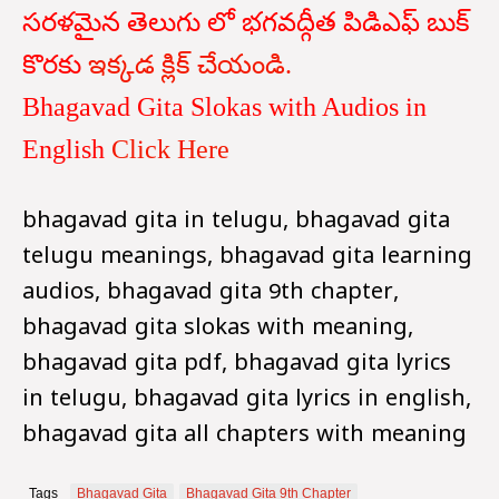
సరళమైన తెలుగు లో భగవద్గీత పిడిఎఫ్ బుక్
కొరకు
ఇక్కడ క్లిక్ చేయండి.
Bhagavad Gita Slokas with Audios in
English
Click Here
bhagavad gita in telugu, bhagavad gita
telugu meanings, bhagavad gita learning
audios, bhagavad gita 9th chapter,
bhagavad gita slokas with meaning,
bhagavad gita pdf, bhagavad gita lyrics
in telugu, bhagavad gita lyrics in english,
bhagavad gita all chapters with meaning
Tags
Bhagavad Gita
Bhagavad Gita 9th Chapter