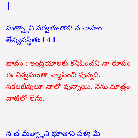
|
మత్స్థాని సర్వభూతాని న చాహం
తేష్వవస్థితః ‖ 4 ‖
భావం : ఇంద్రియాలకు కనిపించని నా రూపం
ఈ విశ్వమంతా వ్యాపించి వున్నది.
సకలజీవులూ నాలో వున్నాయి. నేను మాత్రం
వాటిలో లేను.
న చ మత్స్థాని భూతాని పశ్య మే