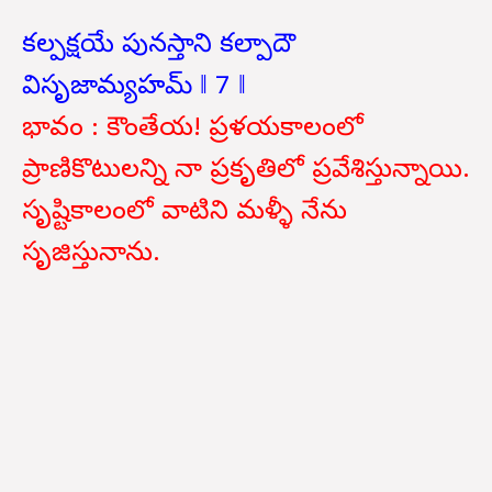
కల్పక్షయే పునస్తాని కల్పాదౌ
విసృజామ్యహమ్ ‖ 7 ‖
భావం : కౌంతేయ! ప్రళయకాలంలో
ప్రాణికొటులన్ని నా ప్రకృతిలో ప్రవేశిస్తున్నాయి.
సృష్టికాలంలో వాటిని మళ్ళీ నేను
సృజిస్తునాను.