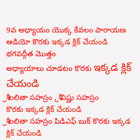
9వ అధ్యాయం యొక్క కేవలం పారాయణ
ఆడియో కొరకు
ఇక్కడ క్లిక్ చేయండి
భగవద్గీత
మొత్తం
ఇక్కడ క్లిక్
అధ్యాయాలు
చూడటం
కొరకు
చేయండి
శ్రీ లలితా సహస్రం , శ్రీ విష్ణు సహస్రం
కొరకు
ఇక్కడ క్లిక్ చేయండి
శ్రీ లలితా సహస్రం పిడిఎఫ్ బుక్ కొరకు
ఇక్కడ
క్లిక్ చేయండి