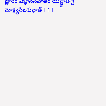
జ్ఞానం విజ్ఞానసహితం యజ్జ్ఞాత్వా
మోక్ష్యసేఽశుభాత్ ‖ 1 ‖