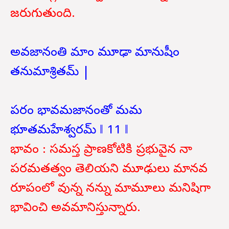
జరుగుతుంది.
అవజానంతి మాం మూఢా మానుషీం
తనుమాశ్రితమ్ |
పరం భావమజానంతో మమ
భూతమహేశ్వరమ్ ‖ 11 ‖
భావం : సమస్త ప్రాణకోటికి ప్రభువైన నా
పరమతత్వం తెలియని మూఢులు మానవ
రూపంలో వున్న నన్ను మామూలు మనిషిగా
భావించి అవమానిస్తున్నారు.