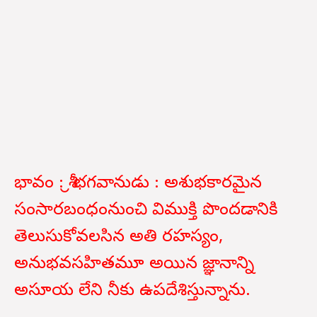
భావం : శ్రీ భగవానుడు : అశుభకారమైన
సంసారబంధంనుంచి విముక్తి పొందడానికి
తెలుసుకోవలసిన అతి రహస్యం,
అనుభవసహితమూ అయిన జ్ఞానాన్ని
అసూయ లేని నీకు ఉపదేశిస్తున్నాను.