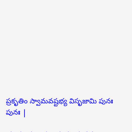
ప్రకృతిం స్వామవష్టభ్య విసృజామి పునః
పునః |