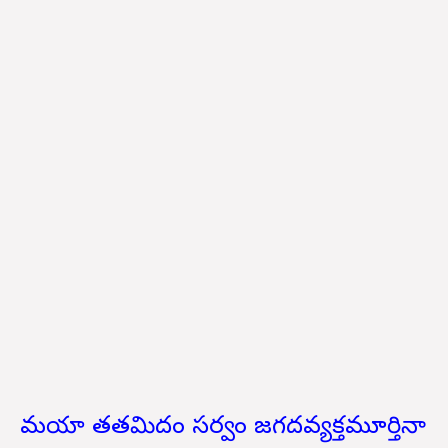
మయా తతమిదం సర్వం జగదవ్యక్తమూర్తినా