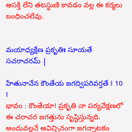
ఆసక్తి లేని తటస్థుణి కావడం వల్ల ఈ కర్మలు
బంధించలేవు.
మయాధ్యక్షేణ ప్రకృతిః సూయతే
సచరాచరమ్ |
హేతునానేన కౌంతేయ జగద్విపరివర్తతే ‖ 10
‖
భావం : కౌంతేయా! ప్రకృతి నా పర్యవేక్షణలో
ఈ చరాచర జగత్తును సృష్టిస్తున్నది.
అందువల్లనే ఆవిచ్చినంగా జగన్నాటకం