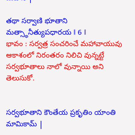
తథా సర్వాణి భూతాని
మత్స్థానీత్యుపధారయ ‖ 6 ‖
భావం : సర్వత్ర సంచరించే మహావాయువు
ఆకాశంలో నిరంతరం నిలిచి వున్నట్టే
సర్వభూతాలు నాలో వున్నాయి అని
తెలుసుకో.
సర్వభూతాని కౌంతేయ ప్రకృతిం యాంతి
మామికామ్ |