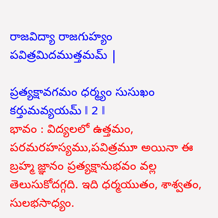
రాజవిద్యా రాజగుహ్యం
పవిత్రమిదముత్తమమ్ |
ప్రత్యక్షావగమం ధర్మ్యం సుసుఖం
కర్తుమవ్యయమ్ ‖ 2 ‖
భావం : విద్యలలో ఉత్తమం,
పరమరహస్యము,పవిత్రమూ అయినా ఈ
బ్రహ్మ జ్ఞానం ప్రత్యక్షానుభవం వల్ల
తెలుసుకోదగ్గది. ఇది ధర్మయుతం, శాశ్వతం,
సులభసాధ్యం.