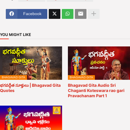
Facebook
YOU MIGHT LIKE
BHAGAVAD GITA
BHAGAVAD GITA
భగవద్గీత సూక్తులు | Bhagavad Gita
Bhagavad Gita Audio Sri
Quotes
Chaganti Koteswara rao gari
Pravachanam Part 1