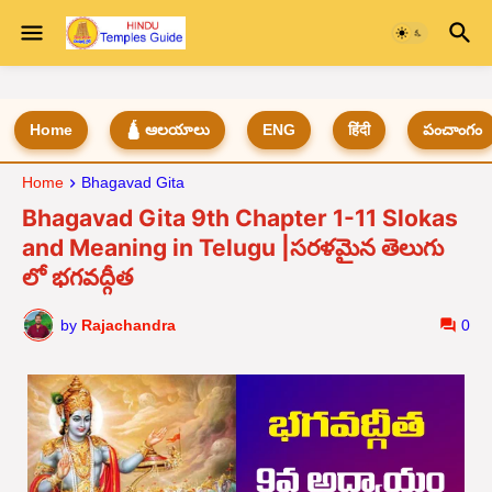
Home
🛕 ఆలయాలు
ENG
हिंदी
పంచాంగం
Home
Bhagavad Gita
Bhagavad Gita 9th Chapter 1-11 Slokas
and Meaning in Telugu |సరళమైన తెలుగు
లో భగవద్గీత
by
Rajachandra
0