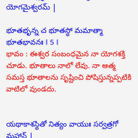
యోగమైశ్వరమ్ |
భూతభృన్న చ భూతస్థో మమాత్మా
భూతభావనః ‖ 5 ‖
భావం : ఈశ్వర సంబంధమైన నా యోగశక్తి
చూడు. భూతాలు నాలో లేవు. నా ఆత్మ
సమస్త భూతాలను సృష్టించి పోషిస్తున్నప్పటికి
వాటిలో వుండదు.
యథాకాశస్థితో నిత్యం వాయుః సర్వత్రగో
మహాన్ |