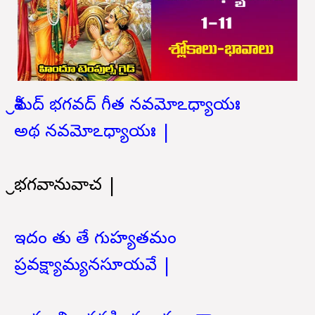
శ్రీమద్ భగవద్ గీత నవమోఽధ్యాయః
అథ నవమోఽధ్యాయః |
శ్రీభగవానువాచ |
ఇదం తు తే గుహ్యతమం
ప్రవక్ష్యామ్యనసూయవే |