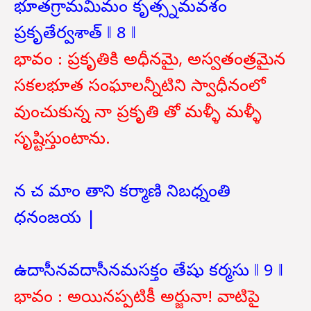
భూతగ్రామమిమం కృత్స్నమవశం
ప్రకృతేర్వశాత్ ‖ 8 ‖
భావం : ప్రకృతికి అధీనమై, అస్వతంత్రమైన
సకలభూత సంఘాలన్నీటిని స్వాధీనంలో
వుంచుకున్న నా ప్రకృతి తో మళ్ళీ మళ్ళీ
సృష్టిస్తుంటాను.
న చ మాం తాని కర్మాణి నిబధ్నంతి
ధనంజయ |
ఉదాసీనవదాసీనమసక్తం తేషు కర్మసు ‖ 9 ‖
భావం : అయినప్పటికీ అర్జునా! వాటిపై