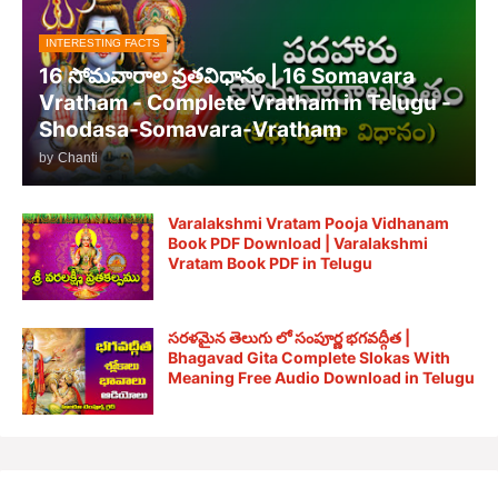
INTERESTING FACTS
16 సోమవారాల వ్రతవిధానం | 16 Somavara
Vratham - Complete Vratham in Telugu -
Shodasa-Somavara-Vratham
by
Chanti
Varalakshmi Vratam Pooja Vidhanam
Book PDF Download | Varalakshmi
Vratam Book PDF in Telugu
సరళమైన తెలుగు లో సంపూర్ణ భగవద్గీత |
Bhagavad Gita Complete Slokas With
Meaning Free Audio Download in Telugu