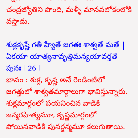
చంద్రజ్యోతిని పొంది, మళ్ళీ మానవలోకంలోకి
వస్తాడు.
శుక్లకృష్ణే గతీ హ్యేతే జగతః శాశ్వతే మతే |
ఏకయా యాత్యనావృత్తిమన్యయావర్తతే
పునః ‖ 26 ‖
భావం : శుక్ల, కృష్ణ అనే రెండింటిలో
జగత్తులో శాశ్వతమార్గాలుగా భావిస్తున్నారు.
శుక్లమార్గంలో పయనించిన వాడికి
జన్మరహిత్యమూ, కృష్ణమార్గంలో
పోయినవాడికి పునర్జన్మమూ కలుగుతాయి.