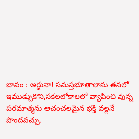
భావం : అర్జునా! సమస్తభూతాలాను తనలో
ఇముడ్చుకొని,సకలలోకాలలో వ్యాపించి వున్న
పరమాత్మను ఆచంచలమైన భక్తి వల్లనే
పొందవచ్చు.