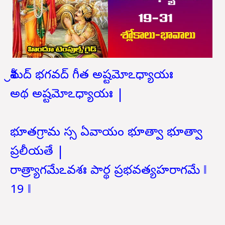
శ్రీమద్ భగవద్ గీత అష్టమోఽధ్యాయః
అథ అష్టమోఽధ్యాయః |
భూతగ్రామ స్స ఏవాయం భూత్వా భూత్వా
ప్రలీయతే |
రాత్ర్యాగమేఽవశః పార్థ ప్రభవత్యహరాగమే ‖
19 ‖