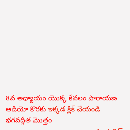
8వ అధ్యాయం యొక్క కేవలం పారాయణ
ఆడియో కొరకు
ఇక్కడ క్లిక్ చేయండి
భగవద్గీత
మొత్తం