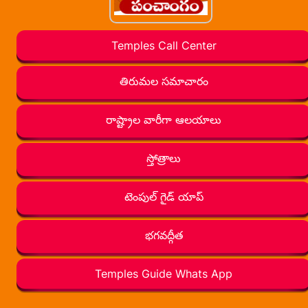
Temples Call Center
తిరుమల సమాచారం
రాష్ట్రాల వారీగా ఆలయాలు
స్తోత్రాలు
టెంపుల్ గైడ్ యాప్
భగవద్గీత
Temples Guide Whats App