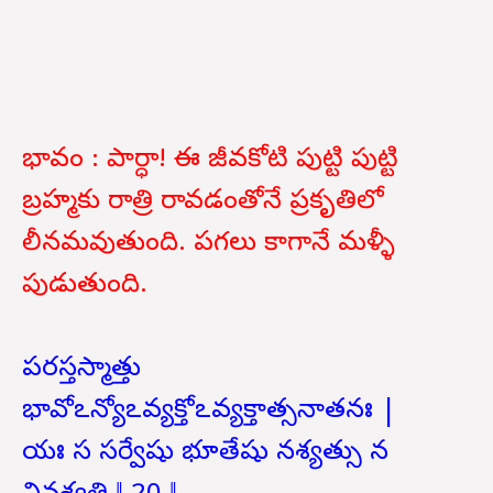
భావం : పార్ధా! ఈ జీవకోటి పుట్టి పుట్టి
బ్రహ్మకు రాత్రి రావడంతోనే ప్రకృతిలో
లీనమవుతుంది. పగలు కాగానే మళ్ళీ
పుడుతుంది.
పరస్తస్మాత్తు
భావోఽన్యోఽవ్యక్తోఽవ్యక్తాత్సనాతనః |
యః స సర్వేషు భూతేషు నశ్యత్సు న