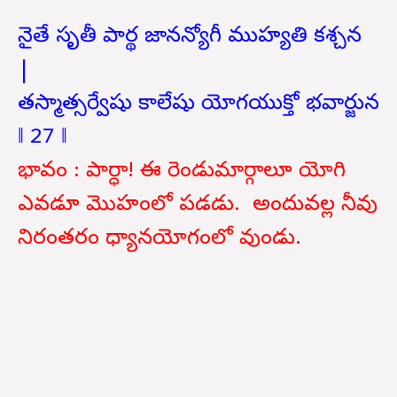
నైతే సృతీ పార్థ జానన్యోగీ ముహ్యతి కశ్చన
|
తస్మాత్సర్వేషు కాలేషు యోగయుక్తో భవార్జున
‖ 27 ‖
భావం : పార్ధా! ఈ రెండుమార్గాలూ యోగి
ఎవడూ మొహంలో పడడు. అందువల్ల నీవు
నిరంతరం ధ్యానయోగంలో వుండు.