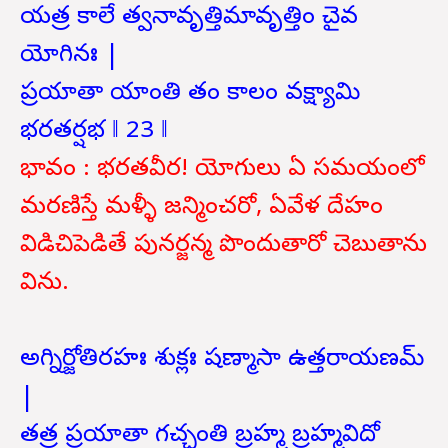
యత్ర కాలే త్వనావృత్తిమావృత్తిం చైవ
యోగినః |
ప్రయాతా యాంతి తం కాలం వక్ష్యామి
భరతర్షభ ‖ 23 ‖
భావం : భరతవీర! యోగులు ఏ సమయంలో
మరణిస్తే మళ్ళీ జన్మించరో, ఏవేళ దేహం
విడిచిపెడితే పునర్జన్మ పొందుతారో చెబుతాను
విను.
అగ్నిర్జోతిరహః శుక్లః షణ్మాసా ఉత్తరాయణమ్
|
తత్ర ప్రయాతా గచ్ఛంతి బ్రహ్మ బ్రహ్మవిదో