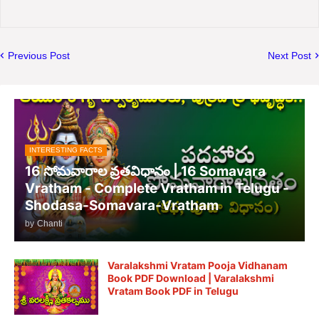
Previous Post
Next Post
INTERESTING FACTS
16 సోమవారాల వ్రతవిధానం | 16 Somavara
Vratham - Complete Vratham in Telugu -
Shodasa-Somavara-Vratham
by
Chanti
Varalakshmi Vratam Pooja Vidhanam
Book PDF Download | Varalakshmi
Vratam Book PDF in Telugu