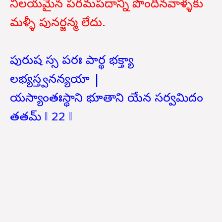
నిలయమైన పరమపదాన్ని పొందినవాళ్ళకు
మళ్ళీ పునర్జన్మ లేదు.
పురుష స్స పరః పార్థ భక్త్యా
లభ్యస్త్వనన్యయా |
యస్యాంతఃస్థాని భూతాని యేన సర్వమిదం
తతమ్ ‖ 22 ‖