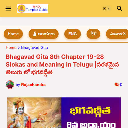
Home
🛕 ఆలయాలు
ENG
हिंदी
పంచాంగం
Home
Bhagavad Gita
Bhagavad Gita 8th Chapter 19-28
Slokas and Meaning in Telugu |సరళమైన
తెలుగు లో భగవద్గీత
by
Rajachandra
0