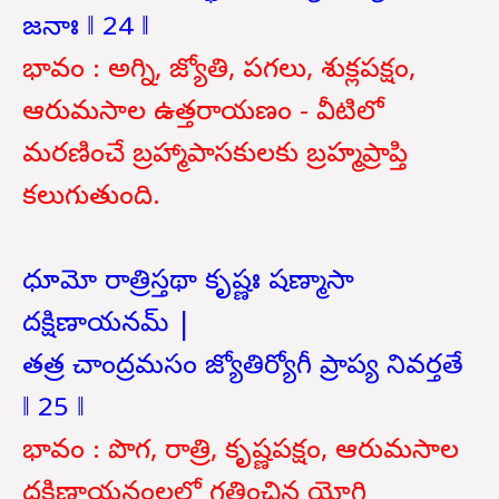
జనాః ‖ 24 ‖
భావం : అగ్ని, జ్యోతి, పగలు, శుక్లపక్షం,
ఆరుమసాల ఉత్తరాయణం - వీటిలో
మరణించే బ్రహ్మాపాసకులకు బ్రహ్మప్రాప్తి
కలుగుతుంది.
ధూమో రాత్రిస్తథా కృష్ణః షణ్మాసా
దక్షిణాయనమ్ |
తత్ర చాంద్రమసం జ్యోతిర్యోగీ ప్రాప్య నివర్తతే
‖ 25 ‖
భావం : పొగ, రాత్రి, కృష్ణపక్షం, ఆరుమసాల
దక్షిణాయనంలలో గతించిన యోగి