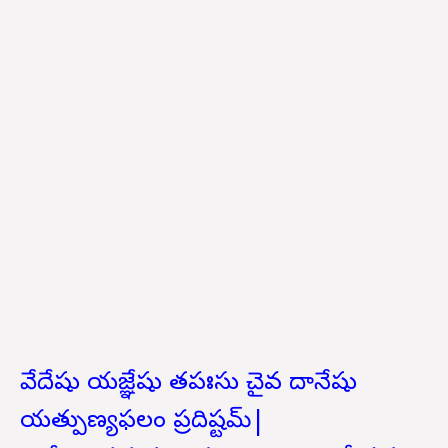
వేదేషు యజ్ఞేషు తపఃసు చైవ దానేషు
యత్పుణ్యఫలం ప్రదిష్టమ్|