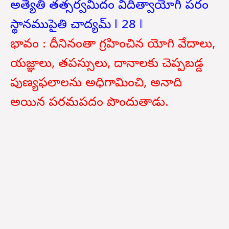
అత్యేతి తత్సర్వమిదం విదిత్వాయోగీ పరం
స్థానముపైతి చాద్యమ్ ‖ 28 ‖
భావం : దీనినంతా గ్రహించిన యోగి వేదాలు,
యజ్ఞాలు, తపస్సులు, దానాలకు చెప్పబడ్డ
పుణ్యఫలాలను అధిగామించి, అనాది
అయిన పరమపదం పొందుతాడు.