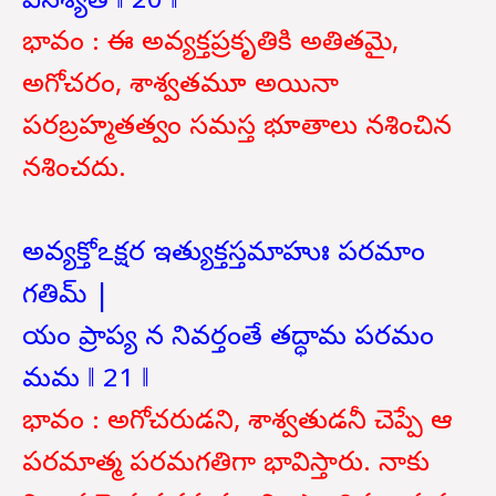
వినశ్యతి ‖ 20 ‖
భావం : ఈ అవ్యక్తప్రకృతికి అతితమై,
అగోచరం, శాశ్వతమూ అయినా
పరబ్రహ్మతత్వం సమస్త భూతాలు నశించిన
నశించదు.
అవ్యక్తోఽక్షర ఇత్యుక్తస్తమాహుః పరమాం
గతిమ్ |
యం ప్రాప్య న నివర్తంతే తద్ధామ పరమం
మమ ‖ 21 ‖
భావం : అగోచరుడని, శాశ్వతుడనీ చెప్పే ఆ
పరమాత్మ పరమగతిగా భావిస్తారు. నాకు