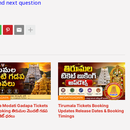
and next question
ADAPA
MODATIGADAPA
a Modati Gadapa Tickets
Tirumala Tickets Booking
oking తిరుమల మొదటి గడప
Updates Release Dates & Booking
కెట్ ధరలు
Timings