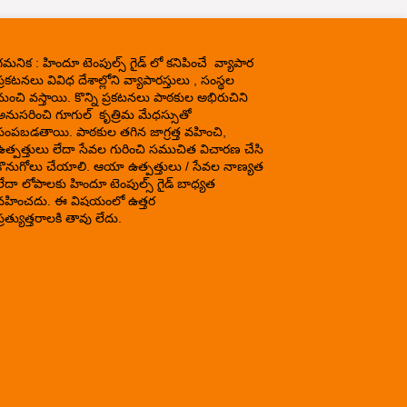
గమనిక : హిందూ టెంపుల్స్ గైడ్ లో కనిపించే వ్యాపార
్రకటనలు వివిధ దేశాల్లోని వ్యాపారస్తులు , సంస్థల
నుంచి వస్తాయి. కొన్ని ప్రకటనలు పాఠకుల అభిరుచిని
అనుసరించి గూగుల్ కృత్రిమ మేధస్సుతో
పంపబడతాయి. పాఠకుల తగిన జాగ్రత్త వహించి,
ఉత్పత్తులు లేదా సేవల గురించి సముచిత విచారణ చేసి
కొనుగోలు చేయాలి. ఆయా ఉత్పత్తులు / సేవల నాణ్యత
లేదా లోపాలకు హిందూ టెంపుల్స్ గైడ్ బాధ్యత
వహించదు. ఈ విషయంలో ఉత్తర
్రత్యుత్తరాలకి తావు లేదు.