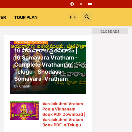
TER
TOUR PLAN
CLOSE ADS
INTERESTING FACTS
📚 Books
Rooms
భగవద్గీత
16 సోమవారాల వ్రతవిధానం |
16 Somavara Vratham -
Complete Vratham in
Telugu - Shodasa-
Somavara-Vratham
by
Chanti
Varalakshmi Vratam
Pooja Vidhanam
Book PDF Download |
Varalakshmi Vratam
Book PDF in Telugu