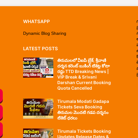
WHATSAPP
ప
Dynamic Blog Sharing
LATEST POSTS
తిరుమలలో వీఐపీ బ్రేక్, శ్రీవాణి
దర్శన కరెంట్ బుకింగ్ టికెట్ల కోటా
రద్దు TTD Breaking News |
ప
VIP Break & Srivani
Darshan Current Booking
Quota Cancelled
Tirumala Modati Gadapa
Tickets Seva Booking
తిరుమల మొదటి గడప దర్శనం
టికెట్ ధరలు
Tirumala Tickets Booking
Updates Release Dates &