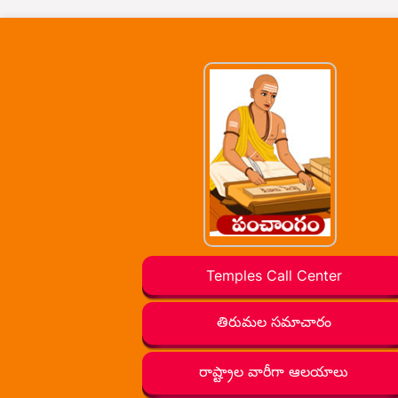
Temples Call Center
తిరుమల సమాచారం
రాష్ట్రాల వారీగా ఆలయాలు