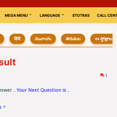
MEGA MENU
LANGUAGE
STOTRAS
CALL CEN
हिंदी
పంచాంగం
తిరుమల
📜 స్తోత్రాలు
sult
1
nswer ..
Your Next Question is ..
ి ?