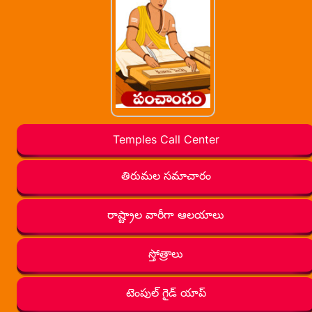
Temples Call Center
తిరుమల సమాచారం
రాష్ట్రాల వారీగా ఆలయాలు
స్తోత్రాలు
టెంపుల్ గైడ్ యాప్