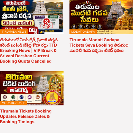
TIRUMALA NEWS
MODATIGADAPA
తిరుమలలో వీఐపీ బ్రేక్, శ్రీవాణి దర్శన
Tirumala Modati Gadapa
కరెంట్ బుకింగ్ టికెట్ల కోటా రద్దు TTD
Tickets Seva Booking తిరుమల
Breaking News | VIP Break &
మొదటి గడప దర్శనం టికెట్ ధరలు
Srivani Darshan Current
Booking Quota Cancelled
MODATIGADAPA
Tirumala Tickets Booking
Updates Release Dates &
Booking Timings