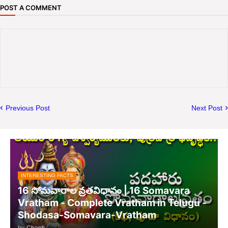
POST A COMMENT
Previous Post
Next Post
INTERESTING FACTS
16 సోమవారాల వ్రతవిధానం | 16 Somavara
Vratham - Complete Vratham in Telugu -
Shodasa-Somavara-Vratham
by
Chanti