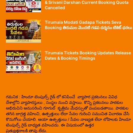
& Srivani Darshan Current Booking Quota
Cancelled
Tirumala Modati Gadapa Tickets Seva
Booking తిరుమల మొదటి గడప దర్శనం టికెట్ ధరలు
Tirumala Tickets Booking Updates Release
Dates & Booking Timings
గమనిక : హిందూ టెంపుల్స్ గైడ్ లో కనిపించే వ్యాపార ప్రకటనలు వివిధ
దేశాల్లోని వ్యాపారస్తులు , సంస్థల నుంచి వస్తాయి. కొన్ని ప్రకటనలు పాఠకుల
అభిరుచిని అనుసరించి గూగుల్ కృత్రిమ మేధస్సుతో పంపబడతాయి. పాఠకుల
తగిన జాగ్రత్త వహించి, ఉత్పత్తులు లేదా సేవల గురించి సముచిత విచారణ చేసి
కొనుగోలు చేయాలి. ఆయా ఉత్పత్తులు / సేవల నాణ్యత లేదా లోపాలకు హిందూ
టెంపుల్స్ గైడ్ బాధ్యత వహించదు. ఈ విషయంలో ఉత్తర
ప్రత్యుత్తరాలకి తావు లేదు.