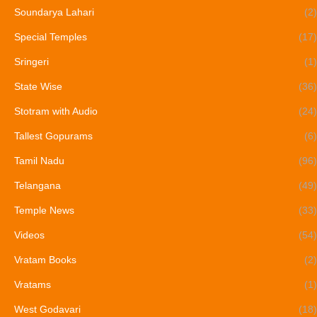
Soundarya Lahari
(2)
Special Temples
(17)
Sringeri
(1)
State Wise
(36)
Stotram with Audio
(24)
Tallest Gopurams
(6)
Tamil Nadu
(96)
Telangana
(49)
Temple News
(33)
Videos
(54)
Vratam Books
(2)
Vratams
(1)
West Godavari
(18)