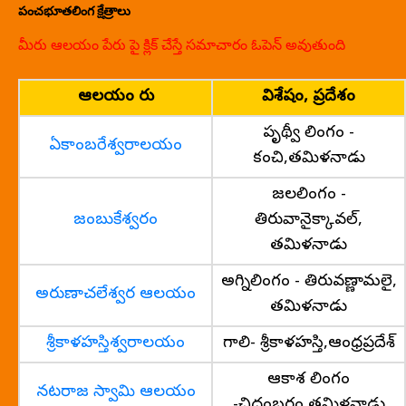
పంచభూతలింగ క్షేత్రాలు
మీరు ఆలయం పేరు పై క్లిక్ చేస్తే సమాచారం ఓపెన్ అవుతుంది
ఆలయం పేరు
విశేషం, ప్రదేశం
పృథ్వీ లింగం -
ఏకాంబరేశ్వరాలయం
కంచి,తమిళనాడు
జలలింగం -
జంబుకేశ్వరం
తిరువానైక్కావల్,
తమిళనాడు
అగ్నిలింగం - తిరువణ్ణామలై,
అరుణాచలేశ్వర ఆలయం
తమిళనాడు
శ్రీకాళహస్తిశ్వరాలయం
గాలి- శ్రీకాళహస్తి,ఆంధ్రప్రదేశ్
ఆకాశ లింగం
నటరాజ స్వామి ఆలయం
-చిదంబరం,తమిళనాడు