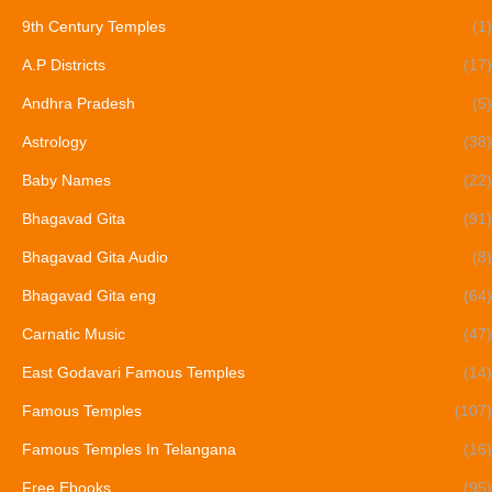
9th Century Temples
(1)
A.P Districts
(17)
Andhra Pradesh
(5)
Astrology
(38)
Baby Names
(22)
Bhagavad Gita
(91)
Bhagavad Gita Audio
(8)
Bhagavad Gita eng
(64)
Carnatic Music
(47)
East Godavari Famous Temples
(14)
Famous Temples
(107)
Famous Temples In Telangana
(16)
Free Ebooks
(95)