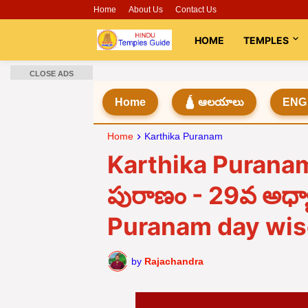
Home
About Us
Contact Us
HOME
TEMPLES
CLOSE ADS
Home
🛕 ఆలయాలు
ENG
Home
Karthika Puranam
Karthika Puranam D
పురాణం - 29వ అధ్
Puranam day wi
by
Rajachandra