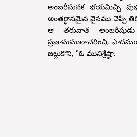
అంబరీషునక భయమిచ్చి వుభయుల
అంతర్ధానమైన వైనము చెప్పి తిర
ఆ తరువాత అంబరీషుడు 
ప్రణామములాచరించి, పాదములను
జల్లుకొని, "ఓ మునిశ్రేష్టా!