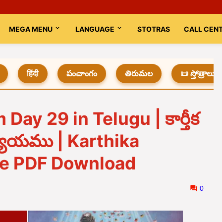
MEGA MENU
LANGUAGE
STOTRAS
CALL CEN
हिंदी
పంచాంగం
తిరుమల
📜 స్తోత్రాలు
ay 29 in Telugu | కార్తీక
యాయము | Karthika
se PDF Download
0