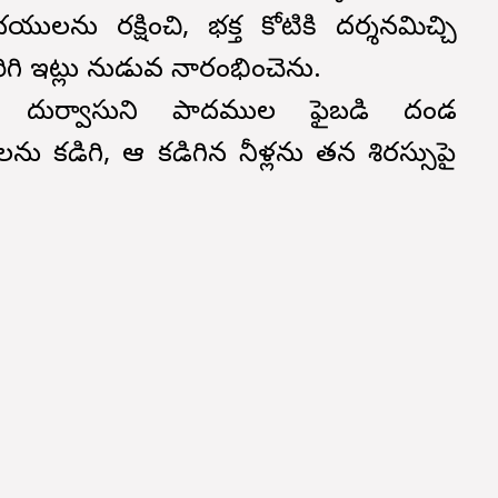
ను రక్షించి, భక్త కోటికి దర్శనమిచ్చి
ిగి ఇట్లు నుడువ నారంభించెను.
దుర్వాసుని పాదముల ఫైబడి దండ
 కడిగి, ఆ కడిగిన నీళ్లను తన శిరస్సుపై