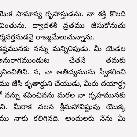
ొక సామాన్య గృహస్తుడను. నా శక్తి కొలది
ేవింతును, ద్వాదశశీ వ్రతము జేసుకోనుచు
ధర్మవర్తనుడనై రాజ్యమేలుచున్నాను.
ష్టమునకు నన్ను మన్ని౦పుడు. మీ యెడల
నురాగముండుట చేతనే తమకు
ంచితిని. కాన, నా అతిధ్యమును స్వీకరించి
 జేసి కృతార్దుని చేయుడు, మీరు దయార్ద్ర
 నన్ను శపించినను మరల నా గృహమునకు
ైతిని. మీరాక వలన శ్రీమహావిష్ణువు యొక్క
ము నాకు కలిగినది. అందులకు నేను మీ
.