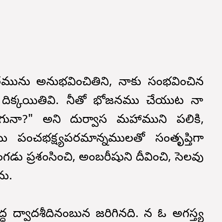
త్తమును అనుభవించితిని, నాకు సంభవించిన
వే దిక్కయితివి. నీతో భోజనము చేయుట నా
ునా?" అని దుర్వాస మహాముని పలికి,
రము పంచభక్ష్యపరమాన్నములతో సంతృప్తిగా
ంగడు ప్రశంసించి, అంబరీషుని దీవించి, సెలవు
ను.
ధ ద్వాదశీదినంబున జరిగినది. కాన ఓ అగస్త్య