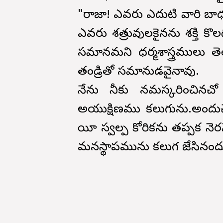
"రాజా! ఎవరు ఎదుటి వారి బాధన
ఎవరు శత్రువులకైనను శక్తి కొ
సమానమని ధర్మశాస్త్రములు త
తండ్రితో సమానుడవైనావు.
నేను నీకు నమస్కరించినచ
అయుక్షిణము కలుగును.అందుచ
యీ స్వల్ప కోరికను తప్పక నెరవే
మనస్థాపమును కలుగ జేసినంద