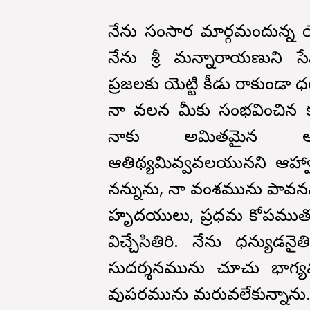
నేను సంసార మార్గమందున్న య
నేను శ్రీ మన్నారాయణుని స
ప్రజలకు యెట్టి కీడు రాకుండా 
నా వలన మీకు సంభవించిన క
నాకు అమితమైన అ
ఆతిథ్యమివ్వవలయునని ఆహ్వాని
నన్నును, నా వంశమును పావనము
హృదయులు, ప్రధమ కోపముతో
విచ్చేసితిరి. నేను ధన్యుడన
సుదర్శనమును చూచు భాగ్య
వుపకారమును మరువలేకున్నాను