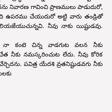
ు నివారణ గావించి ప్రాణములు కాపాడుదురో,
లది ఉపకారము చేయుదురో అట్టి వారు తండ్రితో
ెలియజేయుచున్నవి. నీవు నాకు యిష్టుడవు.
ో నా కంటె చిన్న వాడగుట వలన నీకు
ేత నీకు నమస్కరించుట లేదు. నీవు కోరిక
ర్చెదను. పవిత్ర యేకాదశి వ్రతనిష్టుడవగు నీకు
ులకు