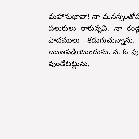
మహానుభావా! నా మనస్సంతోషమ
పలుకులు రాకున్నవి. నా క
పాదములు కడుగుచున్నాన
ఋణపడియుందును. కాన, ఓ పుణ
వుండేటట్లును,