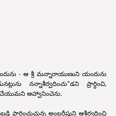
 యందును - ఆ శ్రీ మన్నారాయుణుని యందును
ును నన్నాశీర్వదించు"డని ప్రార్ధించి,
ేయుమని ఆహ్వానించెను.
ప్రార్ధించుచున్న అంబరీషుని ఆశీర్వదించి