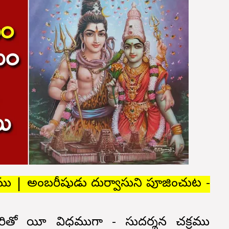
యము | అంబరీషుడు దుర్వాసుని పూజించుట -
వారితో యీ విధముగా - సుదర్శన చక్రము