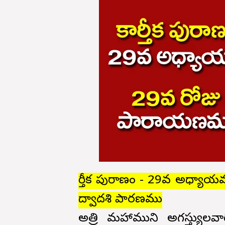
కార్తీక పురాణం - 29వ అధ్యా
ద్వాదశి పారణము
అత్రి మహాముని అగస్త్యుల