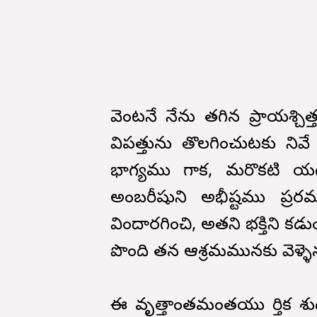
వెంటనే నేను తగిన ప్రాయశ్చి
విపత్తును తొలగించుటకు ని
భాగ్యము గాక, మరొకటి యగ
అంబరీషుని అభీష్టము ప్రకా
విందారగించి, అతని భక్తిని కడు
పొంది తన ఆశ్రమమునకు వెళ్ళె
ఈ వృత్తాంతమంతయు కార్తిక శుద్