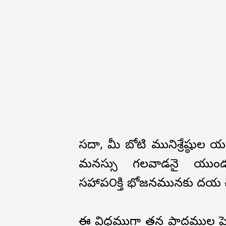
సదా, మీ బోటి మునిశ్రేష్ఠుల
మనస్సు గలవాడనై యుండునట్ల
సహాప౦క్తి భోజనమునకు దయ చ
ఈ విధముగా తన పాదముల పైబడి 