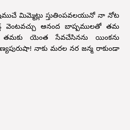
ుచే మిమ్మెట్లు స్తుతింపవలయునో నా నోట
ండ్ల వెంటవచ్చు ఆనంద బాష్పములతో తమ
ు. తమకు యెంత సేవచేసినను యింకను
్యపురుషా! నాకు మరల నర జన్మ రాకుండా