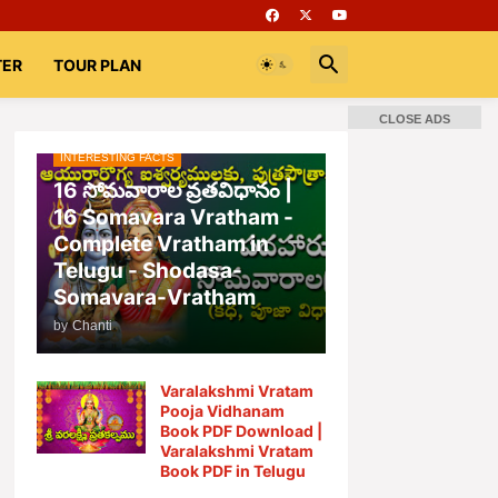
TER
TOUR PLAN
CLOSE ADS
INTERESTING FACTS
📚 Books
Rooms
భగవద్గీత
16 సోమవారాల వ్రతవిధానం |
16 Somavara Vratham -
Complete Vratham in
Telugu - Shodasa-
Somavara-Vratham
by
Chanti
Varalakshmi Vratam
Pooja Vidhanam
Book PDF Download |
Varalakshmi Vratam
Book PDF in Telugu