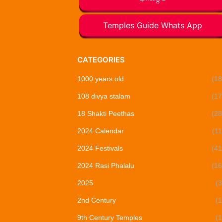
Temples Guide Whats App
CATEGORIES
1000 years old
(18
108 divya stalam
(17
18 Shakti Peethas
(28
2024 Calendar
(11
2024 Festivals
(41
2024 Rasi Phalalu
(16
2025
(3
2nd Century
(1
9th Century Temples
(1