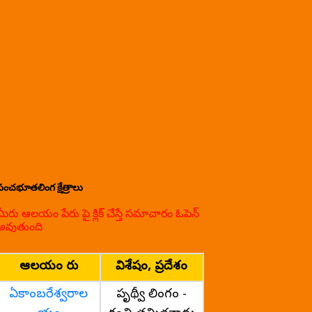
పంచభూతలింగ క్షేత్రాలు
మీరు ఆలయం పేరు పై క్లిక్ చేస్తే సమాచారం ఓపెన్
అవుతుంది
ఆలయం పేరు
విశేషం, ప్రదేశం
ఏకాంబరేశ్వరాల
పృథ్వీ లింగం -