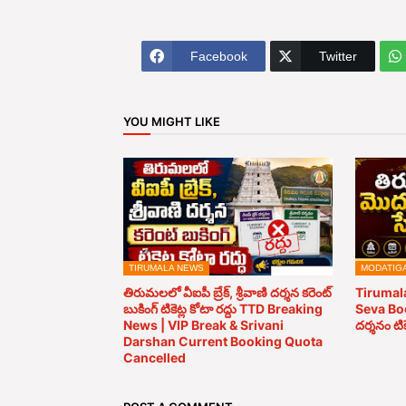
Facebook
Twitter
YOU MIGHT LIKE
TIRUMALA NEWS
MODATIG
తిరుమలలో వీఐపీ బ్రేక్, శ్రీవాణి దర్శన కరెంట్
Tirumal
బుకింగ్ టికెట్ల కోటా రద్దు TTD Breaking
Seva Bo
News | VIP Break & Srivani
దర్శనం టి
Darshan Current Booking Quota
Cancelled