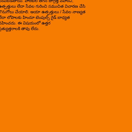
పంపబడతాయి. పాఠకుల తగిన జాగ్రత్త వహించి,
ఉత్పత్తులు లేదా సేవల గురించి సముచిత విచారణ చేసి
కొనుగోలు చేయాలి. ఆయా ఉత్పత్తులు / సేవల నాణ్యత
లేదా లోపాలకు హిందూ టెంపుల్స్ గైడ్ బాధ్యత
వహించదు. ఈ విషయంలో ఉత్తర
్రత్యుత్తరాలకి తావు లేదు.