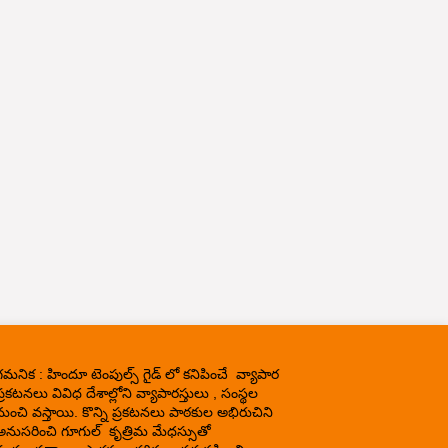
గమనిక : హిందూ టెంపుల్స్ గైడ్ లో కనిపించే వ్యాపార
్రకటనలు వివిధ దేశాల్లోని వ్యాపారస్తులు , సంస్థల
నుంచి వస్తాయి. కొన్ని ప్రకటనలు పాఠకుల అభిరుచిని
అనుసరించి గూగుల్ కృత్రిమ మేధస్సుతో