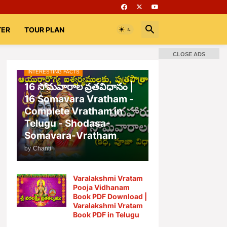
TER
TOUR PLAN
CLOSE ADS
INTERESTING FACTS
📚 Books
Rooms
భగవద్గీత
16 సోమవారాల వ్రతవిధానం |
16 Somavara Vratham -
Complete Vratham in
Telugu - Shodasa-
Somavara-Vratham
by
Chanti
Varalakshmi Vratam
Pooja Vidhanam
Book PDF Download |
Varalakshmi Vratam
Book PDF in Telugu