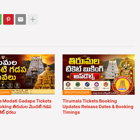
ADAPA
MODATIGADAPA
a Modati Gadapa Tickets
Tirumala Tickets Booking
oking తిరుమల మొదటి గడప
Updates Release Dates & Booking
కెట్ ధరలు
Timings