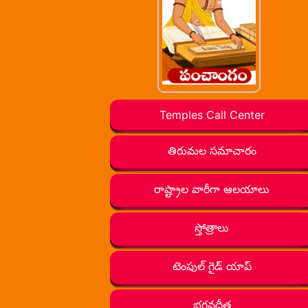
Temples Call Center
తిరుమల సమాచారం
రాష్ట్రాల వారీగా ఆలయాలు
స్తోత్రాలు
టెంపుల్ గైడ్ యాప్
భగవద్గీత