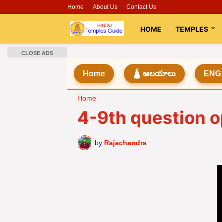
Home
About Us
Contact Us
HOME
TEMPLES
CLOSE ADS
Home
🛕 ఆలయాలు
ENG
Home
4-9th question op
by
Rajachandra