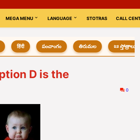
MEGA MENU
LANGUAGE
STOTRAS
CALL CEN
हिंदी
పంచాంగం
తిరుమల
📜 స్తోత్రాలు
tion D is the
0