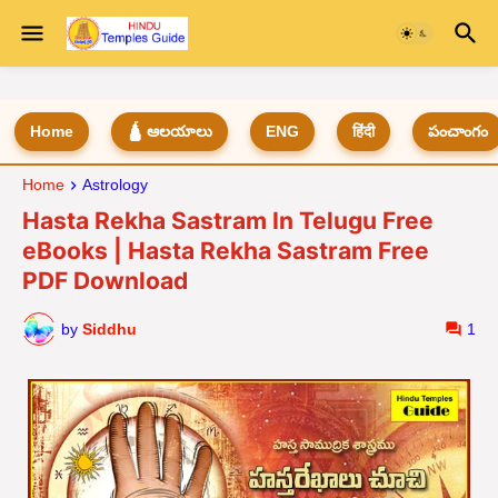
Home
🛕 ఆలయాలు
ENG
हिंदी
పంచాంగం
Home
Astrology
Hasta Rekha Sastram In Telugu Free
eBooks | Hasta Rekha Sastram Free
PDF Download
by
Siddhu
1