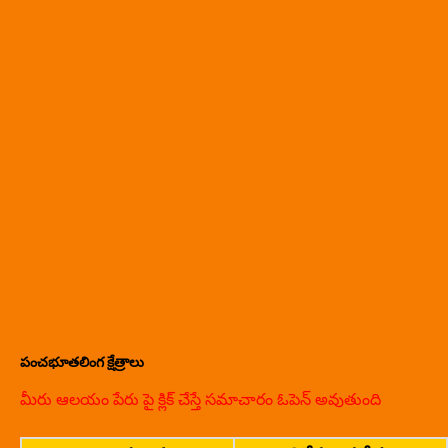
పంచభూతలింగ క్షేత్రాలు
మీరు ఆలయం పేరు పై క్లిక్ చేస్తే సమాచారం ఓపెన్ అవుతుంది