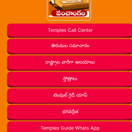
Temples Call Center
తిరుమల సమాచారం
రాష్ట్రాల వారీగా ఆలయాలు
స్తోత్రాలు
టెంపుల్ గైడ్ యాప్
భగవద్గీత
Temples Guide Whats App