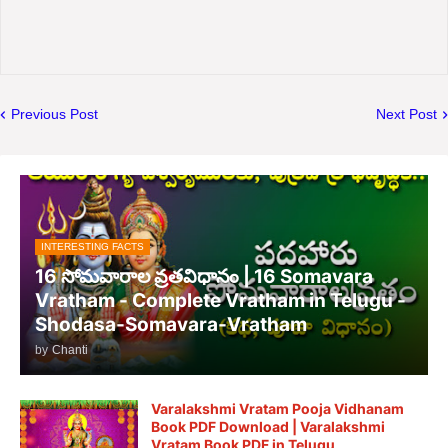
Previous Post
Next Post
INTERESTING FACTS
16 సోమవారాల వ్రతవిధానం | 16 Somavara
Vratham - Complete Vratham in Telugu -
Shodasa-Somavara-Vratham
by
Chanti
Varalakshmi Vratam Pooja Vidhanam
Book PDF Download | Varalakshmi
Vratam Book PDF in Telugu