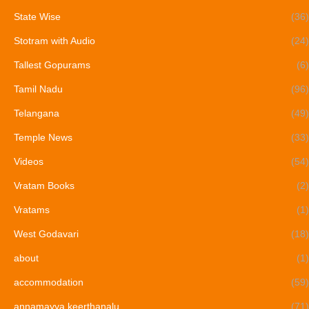
State Wise
(36)
Stotram with Audio
(24)
Tallest Gopurams
(6)
Tamil Nadu
(96)
Telangana
(49)
Temple News
(33)
Videos
(54)
Vratam Books
(2)
Vratams
(1)
West Godavari
(18)
about
(1)
accommodation
(59)
annamayya keerthanalu
(71)