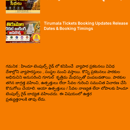
Tirumala Tickets Booking Updates Release
Dates & Booking Timings
గమనిక : హిందూ టెంపుల్స్ గైడ్ లో కనిపించే వ్యాపార ప్రకటనలు వివిధ
దేశాల్లోని వ్యాపారస్తులు , సంస్థల నుంచి వస్తాయి. కొన్ని ప్రకటనలు పాఠకుల
అభిరుచిని అనుసరించి గూగుల్ కృత్రిమ మేధస్సుతో పంపబడతాయి. పాఠకుల
తగిన జాగ్రత్త వహించి, ఉత్పత్తులు లేదా సేవల గురించి సముచిత విచారణ చేసి
కొనుగోలు చేయాలి. ఆయా ఉత్పత్తులు / సేవల నాణ్యత లేదా లోపాలకు హిందూ
టెంపుల్స్ గైడ్ బాధ్యత వహించదు. ఈ విషయంలో ఉత్తర
ప్రత్యుత్తరాలకి తావు లేదు.