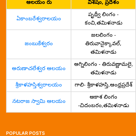
ఆలయం పేరు
విశేషం, ప్రదేశం
పృథ్వీ లింగం -
ఏకాంబరేశ్వరాలయం
కంచి,తమిళనాడు
జలలింగం -
జంబుకేశ్వరం
తిరువానైక్కావల్,
తమిళనాడు
అగ్నిలింగం - తిరువణ్ణామలై,
అరుణాచలేశ్వర ఆలయం
తమిళనాడు
శ్రీకాళహస్తిశ్వరాలయం
గాలి- శ్రీకాళహస్తి,ఆంధ్రప్రదేశ్
ఆకాశ లింగం
నటరాజ స్వామి ఆలయం
-చిదంబరం,తమిళనాడు
POPULAR POSTS