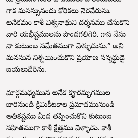
మాత్రమున సకల పాపములు హరించుటయే
గాక మనస్సునందు కోరికలు నెరవేరును.
అనేకమంది కాశీ విశ్వనాథుని దర్శనము చేసుకొని
వారి యభీష్టములను పొందగలిగిరి. గాన నేను
నా కుటుంబ సమేతముగా వెళ్ళుదును.” అని
మనసున నిశ్చయించుకొని ప్రయాణ సన్నద్ధుడై
బయలుదేరెను.
మార్గమధ్యమున అనేక కౄరమృగముల
బారినుండి క్రిమికీటకాల ప్రమాదమునుండి
అతికష్టము మీద తప్పించుకొని కుటుంబ
సహితముగా కాశీ క్షేత్రము వెళ్ళాడు. కాశీ