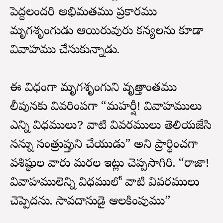
పెద్దలందరి అభిమతము ప్రకారము
మృగశృంగుడు ఆయిరువురు కన్యలను కూడా
వివాహము చేసుకున్నాడు.
ఈ విధంగా మృగశృంగుని వృత్తాంతము
దిలీపునకు వివరింపగా “మహర్షీ! వివాహములు
ఎన్ని విధములు? వాటి వివరములు తెలియజేసి
నన్ను సంత్రుప్తుని చేయుడు” అని ప్రార్థించగా
వశిష్ఠుల వారు మరల ఇట్లు చెప్పసాగిరి. “రాజా!
వివాహములెన్ని విధములో వాటి వివరములు
చెప్పెదను. సావదానుడై ఆలకింపుము”