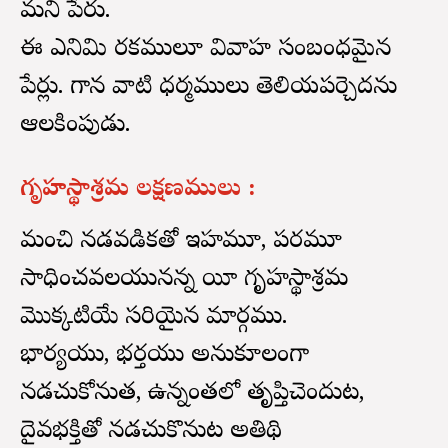
మని పేరు.
ఈ ఎనిమిది రకములూ వివాహ సంబంధమైన
పేర్లు. గాన వాటి ధర్మములు తెలియపర్చెదను
ఆలకింపుడు.
గృహస్థాశ్రమ లక్షణములు :
మంచి నడవడికతో ఇహమూ, పరమూ
సాధించవలయునన్న యీ గృహస్థాశ్రమ
మొక్కటియే సరియైన మార్గము.
భార్యయు, భర్తయు అనుకూలంగా
నడచుకోనుత, ఉన్నంతలో తృప్తిచెందుట,
దైవభక్తితో నడచుకొనుట అతిథి