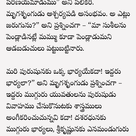
పరిణయమాడుము” అని పలికిరి.
మృగశృంగుడు ఆశ్చర్యపడి అసంభవం. అది ఎట్లు
జరుగును?” అని ప్రశ్నించగా – “మా సుశీలను
పెండ్లాడినట్లే మమ్ము కూడా పెండ్లాడుమని
ఆడబడుచులు పట్టుబట్టినారు.
మరి పురుషునకు ఒక్క భార్యయేకదా! ఇద్దరు
భార్యలా?” అని మృగశృంగుడు ప్రశ్నించగా –
ఇద్దరు ముగ్గురు యువతులను పురుషుడు
వివాహము చేసుకొనుటకు శాస్త్రములు
అంగీకరించుచున్నవి కదా! దశరధునకు
ముగ్గురు భార్యలు, శ్రీకృష్ణునకు ఎనమండుగురు