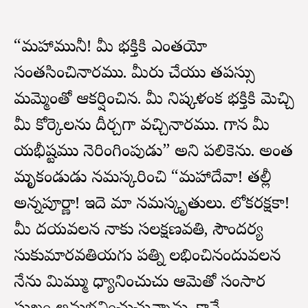
“మహామునీ! మీ భక్తికి ఎంతయో
సంతసించినారము. మీరు చేయు తపస్సు
మమ్మెంతో ఆకర్షించినది. మీ నిష్కళంక భక్తికి మెచ్చి
మీ కోర్కెలను దీర్చగా వచ్చినారము. గాన మీ
యభీష్టము నెరింగింపుడు” అని పలికెను. అంత
మృకండుడు నమస్కరించి “మహాదేవా! తల్లీ
అన్నపూర్ణా! ఇదె మా నమస్కృతులు. లోకరక్షకా!
మీ దయవలన నాకు సలక్షణవతి, సౌందర్య
సుకుమారవతియగు పత్ని లభించినందువలన
నేను మిమ్ము ధ్యానించుచు ఆమెతో సంసార