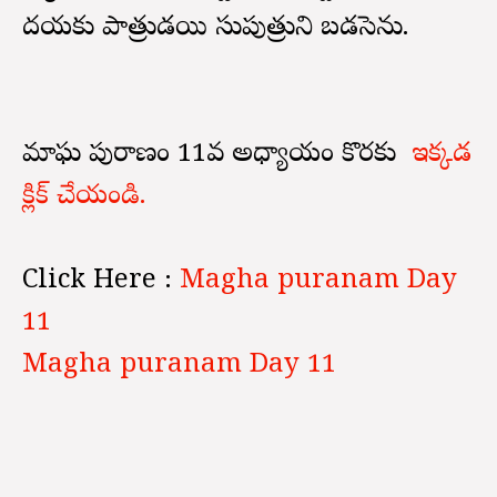
దయకు పాత్రుడయి సుపుత్రుని బడసెను.
మాఘ పురాణం 11వ అధ్యాయం కొరకు
ఇక్కడ
క్లిక్ చేయండి.
Click Here :
Magha puranam Day
11
Magha puranam Day 11