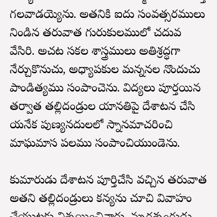
గలవాడయ్యెను. అతనికి ఐదు సంవత్సరములు
నిండిన తరువాత గురుకులములో చదువ
వేసిరి. అచట సకల శాస్త్రములు అతిశ్రద్ధగా
నేర్చుకొనుచు, అధ్యాపకుల మన్ననల నొందుచు
పాండిత్యము సంపాదించెను. విద్యలు పూర్తయిన
తర్వాత తల్లిదండ్రుల యానతిపై దేశాటన చేసి
యనేక పుణ్యనదులలో స్నానమాచరించి
మాఘమాస పలము సంపాదించియుండెను.
కుమారుడు దేశాటన పూర్తిచేసి వచ్చిన తరువాత
అతని తల్లిదండ్రులు కన్యను చూచి వివాహం