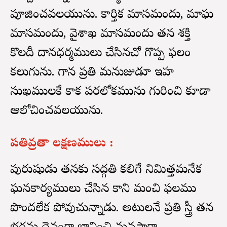
పూజించవలయును. కార్తిక మాసమందు, మాఘ
మాసమందు, వైశాఖ మాసమందు తన శక్తి
కొలదీ దానధర్మములు చేసినచో గొప్ప ఫలం
కలుగును. గాన ప్రతి మనుజుడూ ఇహ
సుఖములకే కాక పరలోకమును గురించి కూడా
ఆలోచించవలయును.
పతివ్రతా లక్షణములు :
పురుషుడు తనకు సద్గతి కలిగే నిమిత్తమనేక
ఘనకార్యములు చేసిన కాని మంచి ఫలము
పొందలేక పోవుచున్నాడు. అటులనే ప్రతి స్త్రీ తన