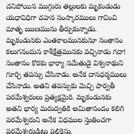
చనిపోయిన ముగ్గురు తల్లులకు మృకండుడు
యధావిధిగా దహన సంస్కారములు గావించి
మాతృ ఋణమును తీర్చుకున్నాడు.
మృకండునకు ఎంతకాలమునకునూ సంతానం
కలుగనందున కాశీక్షేత్రమునకు వచ్చినాడు గదా!
సంతానం కొరకు భార్యా సమేతుడై విశ్వనాథుని
గూర్చి తపస్సు చేసినాడు. అనేక దానధర్మములు
చేసినాడు. అతని తపస్సుకు మెచ్చి పార్వతీ
పరమేశ్వరులు ప్రత్యక్షమైరి. మృకండునకు
అతని భార్య మరుద్వతికి అమితానందం కలిగి
పరమేశ్వరుని అనేక విధముల స్తుతించగా
పరమేశ్వరుడిట్లు పలికెను.