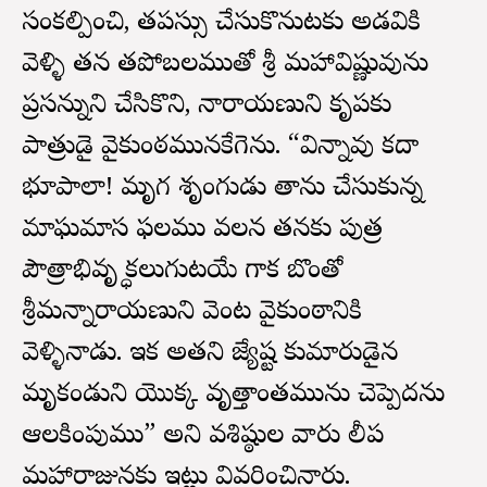
సంకల్పించి, తపస్సు చేసుకొనుటకు అడవికి
వెళ్ళి తన తపోబలముతో శ్రీ మహావిష్ణువును
ప్రసన్నుని చేసికొని, నారాయణుని కృపకు
పాత్రుడై వైకుంఠమునకేగెను. “విన్నావు కదా
భూపాలా! మృగ శృంగుడు తాను చేసుకున్న
మాఘమాస ఫలము వలన తనకు పుత్ర
పౌత్రాభివృద్ధి కలుగుటయే గాక బొందితో
శ్రీమన్నారాయణుని వెంట వైకుంఠానికి
వెళ్ళినాడు. ఇక అతని జ్యేష్ట కుమారుడైన
మృకండుని యొక్క వృత్తాంతమును చెప్పెదను
ఆలకింపుము” అని వశిష్ఠుల వారు దిలీప
మహారాజునకు ఇట్లు వివరించినారు.