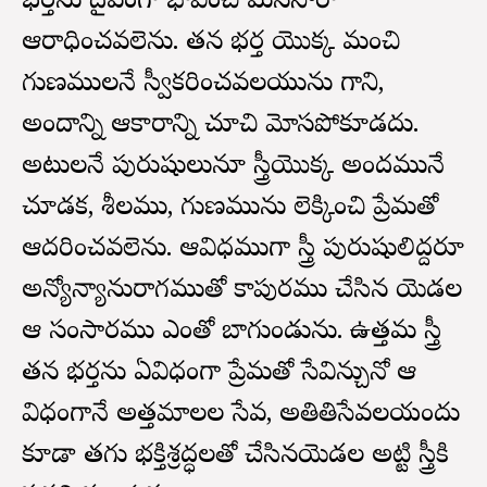
భర్తను దైవంగా భావించి మనసారా
ఆరాధించవలెను. తన భర్త యొక్క మంచి
గుణములనే స్వీకరించవలయును గాని,
అందాన్ని ఆకారాన్ని చూచి మోసపోకూడదు.
అటులనే పురుషులునూ స్త్రీయొక్క అందమునే
చూడక, శీలము, గుణమును లెక్కించి ప్రేమతో
ఆదరించవలెను. ఆవిధముగా స్త్రీ పురుషులిద్దరూ
అన్యోన్యానురాగముతో కాపురము చేసిన యెడల
ఆ సంసారము ఎంతో బాగుండును. ఉత్తమ స్త్రీ
తన భర్తను ఏవిధంగా ప్రేమతో సేవిన్చునో ఆ
విధంగానే అత్తమాలల సేవ, అతితిసేవలయందు
కూడా తగు భక్తిశ్రద్ధలతో చేసినయెడల అట్టి స్త్రీకి