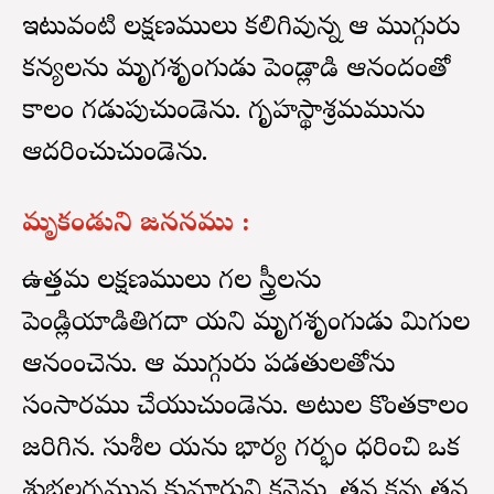
ఇటువంటి లక్షణములు కలిగివున్న ఆ ముగ్గురు
కన్యలను మృగశృంగుడు పెండ్లాడి ఆనందంతో
కాలం గడుపుచుండెను. గృహస్థాశ్రమమును
ఆదరించుచుండెను.
మృకండుని జననము :
ఉత్తమ లక్షణములు గల స్త్రీలను
పెండ్లియాడితిగదా యని మృగశృంగుడు మిగుల
ఆనందించెను. ఆ ముగ్గురు పడతులతోను
సంసారము చేయుచుండెను. అటుల కొంతకాలం
జరిగినది. సుశీల యను భార్య గర్భం ధరించి ఒక
శుభలగ్నమున కుమారుని కనెను. తన కన్న తన