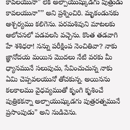
కావలయునా” లేక అల్పాయుష్కుడగు పుత్రుడు
కావలయునా”” అని ప్రశ్నించిరి. మృకండునకు
ఆశ్చర్యము కలిగెను. పరమశివుని మాటలకు
ఆలోచనలో పడవలసి వచ్చెను. కొంత తడవాగి
హే శశిధరా! నన్ను పరీక్షింప నెంచితివా? నాకు
జ్ఞానోదయ మయినది మొదలు నేటి వరకు మీ
ధ్యానమునే సలుపుచు, సేవించుచున్న నాకు
ఏమి చెప్పవలయునో తోచకున్నది. అయినను
కలకాలము వైధవ్యముతో కృంగి కృశించే
పుత్రికకన్నా అల్పాయుష్కుడగు పుత్రరత్నమునే
ప్రసాదింపుడు” అని నుడివెను.