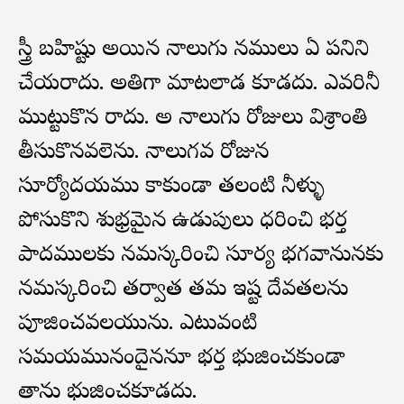
స్త్రీ బహిష్టు అయిన నాలుగు దినములు ఏ పనిని
చేయరాదు. అతిగా మాటలాడ కూడదు. ఎవరినీ
ముట్టుకొన రాదు. అ నాలుగు రోజులు విశ్రాంతి
తీసుకొనవలెను. నాలుగవ రోజున
సూర్యోదయము కాకుండా తలంటి నీళ్ళు
పోసుకొని శుభ్రమైన ఉడుపులు ధరించి భర్త
పాదములకు నమస్కరించి సూర్య భగవానునకు
నమస్కరించి తర్వాత తమ ఇష్ట దేవతలను
పూజించవలయును. ఎటువంటి
సమయమునందైననూ భర్త భుజించకుండా
తాను భుజించకూడదు.