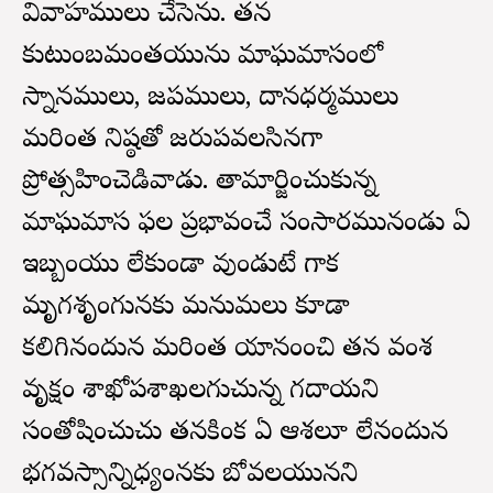
వివాహములు చేసెను. తన
కుటుంబమంతయును మాఘమాసంలో
స్నానములు, జపములు, దానధర్మములు
మరింత నిష్ఠతో జరుపవలసినదిగా
ప్రోత్సహించెడివాడు. తామార్జించుకున్న
మాఘమాస ఫల ప్రభావంచే సంసారమునండు ఏ
ఇబ్బందియు లేకుండా వుండుటే గాక
మృగశృంగునకు మనుమలు కూడా
కలిగినందున మరింత యానందించి తన వంశ
వృక్షం శాఖోపశాఖలగుచున్నది గదాయని
సంతోషించుచు తనకింక ఏ ఆశలూ లేనందున
భగవస్సాన్నిధ్యంనకు బోవలయునని