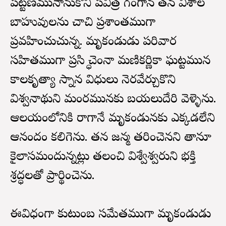
పట్టణమునానుకొని పవిత్ర గంగానది తన విశాల
బాహువులను చాచి ప్రశాంతముగా
ప్రవహించుచున్నది. మృకండుడు పరివార
సహితముగా ప్రసిద్ధి చెందినా మణికర్ణికా ఘట్టమున
కాలకృత్యాది స్నాన విధులు నెరవేర్చుకొని
విశ్వనాథుని మందిరమునకు బయలుదేరి వెళ్ళెను.
ఆలయంలోనికి రాగానే మృకండునకు ఎక్కడలేని
ఆనందం కలిగెను. తన జన్మ తరించెనని తానూ
కైలాసమందున్నట్లు తలంచి విశ్వేశ్వరుని భక్తి
శ్రద్ధలతో ప్రార్థించెను.
ఈవిధంగా కుటుంబ సమేతముగా మృకండుడు