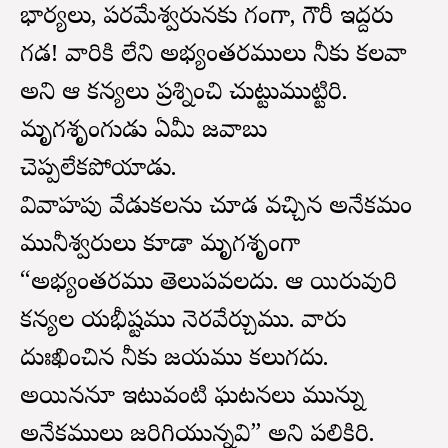
భార్యలు, పరమేశ్వరునకు గంగా, గౌరీ ఇద్దరు
గడ! వారికి లేని అభ్యంతరములు నీకు కలవా
అని ఆ కన్యలు ప్రశ్నించి చుట్టుముట్టిరి.
మృగశృంగుడు ఏమీ జవాబు
చెప్పలేకపోయాడు.
వివాహపు వేడుకలను చూడ వచ్చిన అనేకమంది
మునీశ్వరులు కూడా మృగశృంగా
“అభ్యంతరము తెలుపవలదు. ఆ యిరువురి
కన్యల యభీష్టము నెరవేర్చుము. వారు
దుఃఖించిన నీకు జయము కలుగదు.
అయిననూ ఇటువంటి ఘటనలు మున్ను
అనేకములు జరిగియున్నవి” అని పలికిరి.