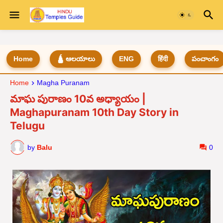
Home
🛕 ఆలయాలు
ENG
हिंदी
పంచాంగం
Home
Magha Puranam
మాఘ పురాణం 10వ అధ్యాయం |
Maghapuranam 10th Day Story in
Telugu
by
Balu
0