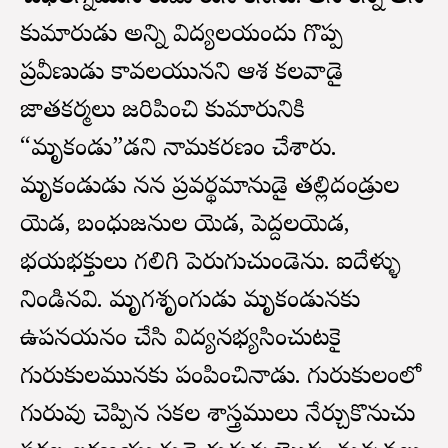
కుమారుడు అన్ని విద్యలయందు గొప్ప
ప్రవీణుడు కావలయునని ఆశ కలవాడై
జాతకర్మలు జరిపించి కుమారునికి
“మృకండు”డని నామకరణం చేశారు.
మృకండుడు దినదిన ప్రవర్థమానుడై తల్లిదండ్రుల
యెడ, బంధుజనుల యెడ, పెద్దలయెడ,
భయభక్తులు గలిగి పెరుగుచుండెను. ఐదేళ్ళు
నిండినవి. మృగశృంగుడు మృకండునకు
ఉపనయనం చేసి విద్యనభ్యసించుటకై
గురుకులమునకు పంపించినాడు. గురుకులంలో
గురువు చెప్పిన సకల శాస్త్రములు నేర్చుకొనుచు