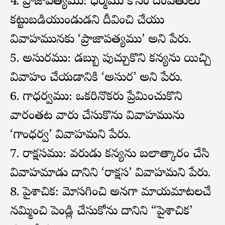
4. ప్రాజాపత్యము: ధర్మము కోసం దంపతులు
కట్టుబడియుండుడని దీవించి చేయు
వివాహమునకు ‘ప్రాజాపత్యము’ అని పేరు.
5. అసురము: డబ్బు పుచ్చుకొని కన్యను యిచ్చి
వివాహం చేయడానికి ‘అసుర’ అని పేరు.
6. గాధర్వము: ఒకరినొకరు ప్రేమించుకొని
వారంతట వారు చేసుకొను వివాహమును
‘గాంధర్వ’ వివాహమని పేరు.
7. రాక్షసము: వరుడు కన్యను బలాత్కారం చేసి
వివాహమాడు దానిని ‘రాక్షస’ వివాహమని పేరు.
8. పైశాచిక: మోసగించి అనగా మాయమాటలచే
నమ్మించి పెండ్లి చేసుకోను దానిని “పైశాచిక’