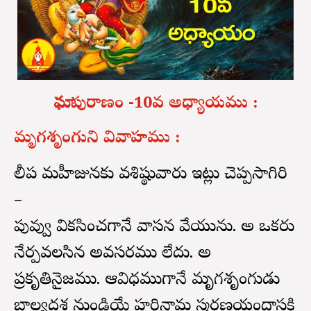
మాఘపురాణం -10వ అధ్యాయము :
మృగశృంగుని వివాహము :
దిలీప మహీజునకు వశిష్ఠువారు ఇట్లు చెప్పసాగిరి
–
పువ్వు వికసించగానే వాసన వేయును. అది ఒకరు
నేర్పవలసిన అవసరము లేదు. అది
ప్రకృతినైజము. ఆవిధముగానే మృగశృంగుడు
బాల్యదశ నుండియే హరినామ స్మరణయందాసక్తి