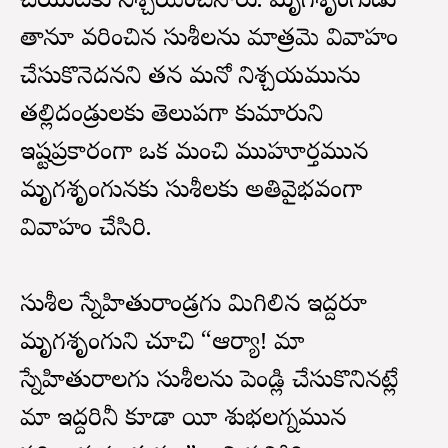
చేయుటకు నిశ్చయించినారు. మృగశృంగుడు
తానూ వరించిన సుశీలను మాత్రమె వివాహం
చేసుకొనెదనని తన మనో నిశ్చయమును
తల్లిదండ్రులకు తెలుపగా కుమారుని
ఇష్టప్రకారంగా ఒక మంచి ముహూర్తమున
మృగశృంగునకు సుశీలకు అతివైభవంగా
వివాహం చేసిరి.
సుశీల స్నేహితురాండ్రగు మిగిలిన ఇద్దరూ
మృగశృంగుని చూచి “ఆర్యా! మా
స్నేహితురాలగు సుశీలను పెండ్లి చేసుకొనినట్లే
మా ఇద్దరినీ కూడా యీ శుభలగ్నమున