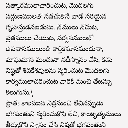
సత్కారములాచారించుట, మొదలగు
సద్గుణములతో నడచుకొనే వాడే సరియైన
గృహస్తుడనబడును. నోములు నోచుట,
వ్రతములు చేయుట, పర్వదినములలో
ఉపవాసములుండి కార్తికమాసమందునా,
మాఘమాస మందునా నదీస్నానం చేసి, కడు
నిష్ఠతో శివకేశవులను స్మరించుట మొదలగు
కార్యములాచరించుట వారికి మంచి తేజస్సు
కలుగును.\
ప్రాతః కాలమున నిద్రనుంచి లేచినప్పుడు
భగవంతుని స్మరించుకొని లేచి, కాలకృత్యములు
తీర్చుకొని స్నానం చేసి నిష్ఠతో భగవంతుని