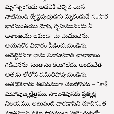
మృగశృంగుడు అడవికి వెళ్ళిపోయిన
నాటినుండి జ్యేష్టపుత్రుడగు మృకండుడే సంసార
భారమంతయు మోసి, గృహమునందు ఏ
అశాంతియు లేకుండా చూచుచుండెను.
ఆయనకొక విచారం పీడించుచుండెను.
అదెట్టిదనగా తాను వివాహమాడి చాలాకాలం
గడిచిననూ సంతానం కలుగలేదు. అందుచేత
అతడు లోలోన కుమిలిపోవుచుండెను.
అతడొకనాడు ఈవిధముగా తలపోసెను – “కాశీ
మహాపుణ్యక్షేత్రము. సాంబశివునకు ప్రత్యక్ష
నిలయము. అటువంటి వారణాసిని చూచినంత