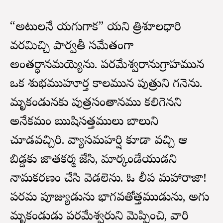
“అటులనే యగుగాక” యని త్రిశూలధారి
వరమిచ్చి పార్వతీ సమేతంగా
అంతర్ధానమయ్యెను. పరమేశ్వరానుగ్రాహమున
ఒక శుభముహూర్త కాలమున పుత్రుని గనెను.
మృకండునకు పుత్రసంతానము కలిగెనని
అనేకమంది ఋషిసత్తములు బాలుని
చూడవచ్చిరి. వ్యాసమహర్షి కూడా వచ్చి ఆ
బిడ్డకు జాతకర్మ జేసి, మార్కండేయుడని
నామకరణం చేసి వెడలెను. ఓ దిలీప మహారాజా!
పరమ పూజ్యుడును భాగవతోత్తముడును, అగు
మృకండుడు పరమేశ్వరుని మెప్పించి, వారి