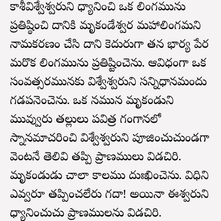
కాశీవిశ్వేశ్వరుని ధ్యానించి ఒక లింగమును
ప్రతిష్ఠించి దానికి మృకండేశ్వర మహాలింగమని
నామకరణం చేసి దాని కెదురుగా తన భార్య పేర
మరొక లింగమును ప్రతిష్టించెను. ఆవిధంగా ఒక
సంవత్సరమునకు విశ్వేశ్వరుని సన్నిధానమందు
గడపనెంచెను. ఒక దినమున మృకండుని
మువ్వురు తల్లులు పవిత్ర గంగానదిలో
స్నానమాచరించి విశ్వేశ్వరుని పూజించుచుండగా
వెంటనే తెలివి తప్పి ప్రాణములు విడచిరి.
మృకండుడు చాలా కాలము దుఃఖించెను. విధిని
ఎవ్వరూ తప్పించలేరు గదా! అయినా ఈశ్వరుని
ధ్యానించుచు ప్రాణములను విడచిరి.