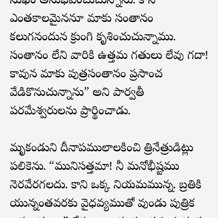
సుఖం అనుభవించుచున్నాను. కానే
ఎంతకాలమైననూ మాకు సంతానం
కలుగనందున క్రుంగి కృశించుచున్నాము.
సంతానం లేని వారికి ఉత్తమ గతులు లేవు గదా!
కావున మాకు పుత్రసంతానం ప్రసాదించ
వేడికొనుచున్నాను” అని పార్వతీ
పరమేశ్వరులను ప్రార్థించాడు.
మృకండుని దీనాపములాలకించి త్రినేత్రుడిట్లు
పలికెను. “మునిసత్తమా! నీ మనోభీష్టము
నెరవేరగలదు. కాని ఒక్క నియమమున్నది. బ్రతికి
యున్నంతవరకు వైధవ్యముతో వుండు పుత్రిక