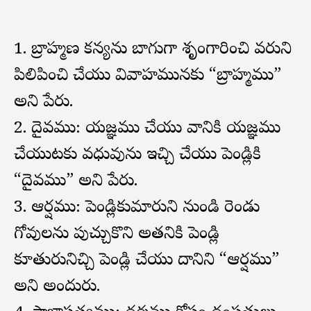
1. బ్రాహ్మణ కన్యను బాగుగా శృంగారించి వరుని
పిలిపించి చేయు వివాహమునకు “బ్రాహ్మము”
అని పేరు.
2. దైవము: యజ్ఞము చేయు వానికి యజ్ఞము
చేయుటకు వధువును ఇచ్చి చేయు పెండ్లికి
“దైవము” అని పేరు.
3. ఆర్షము: పెండ్లికుమారుని నుండి రెండు
గోవులను పుచ్చుకొని అతనికి పెండ్లి
కూతురునిచ్చి పెండ్లి చేయు దానిని “ఆర్షము”
అని అందురు.