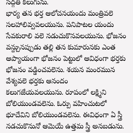
సద్గతి కలుగును.
భార్య తన భర్త ఆలోచనయందు మంత్రివలె
సలహాలివ్వవలయును. పనిపాటల యందు
సేవకురాలి వలె నడుచుకొనవలయును. భోజనం
వద్దిన్చునప్పుడు తల్లి తన కుమారునకు ఎంత
ఆప్యాయంగా భోజనం పెట్టులో ఆవిధంగా భర్తకు
భోజనం వడ్డించవలెను. శయన మందిరమున
వేశ్యవలె భర్తకు ఆనందం
కలుగజేయవలయును. రూపంలో లక్ష్మిని
బోలియుండవలెను. ఓర్పు వహించుటలో
భూదేవిని బోలియుండవలెను. ఈవిధంగా ఏ స్త్రీ
నడచుకొనునో ఆమెయే ఉత్తమ స్త్రీ అనబడును.