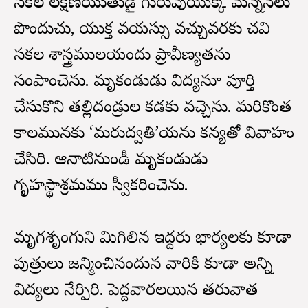
సకల లక్షణయుతుడై గురువుయొక్క మన్ననలు
పొందుచు, యుక్త వయస్సు వచ్చువరకు చదివి
సకల శాస్త్రములయందు ప్రావీణ్యతను
సంపాదించెను. మృకండుడు విద్యనూ పూర్తి
చేసుకొని తల్లిదండ్రుల కడకు వచ్చెను. మరికొంత
కాలమునకు ‘మరుద్వతి’యను కన్యతో వివాహం
చేసిరి. ఆనాటినుండీ మృకండుడు
గృహస్థాశ్రమము స్వీకరించెను.
మృగశృంగుని మిగిలిన ఇద్దరు భార్యలకు కూడా
పుత్రులు జన్మించినందున వారికి కూడా అన్ని
విద్యలు నేర్పిరి. పెద్దవారలయిన తరువాత