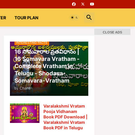
TER
TOUR PLAN
CLOSE ADS
INTERESTING FACTS
📚 Books
Rooms
భగవద్గీత
16 సోమవారాల వ్రతవిధానం |
16 Somavara Vratham -
Complete Vratham in
Telugu - Shodasa-
Somavara-Vratham
by
Chanti
Varalakshmi Vratam
Pooja Vidhanam
Book PDF Download |
Varalakshmi Vratam
Book PDF in Telugu