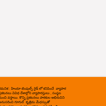
గమనిక : హిందూ టెంపుల్స్ గైడ్ లో కనిపించే వ్యాపార
్రకటనలు వివిధ దేశాల్లోని వ్యాపారస్తులు , సంస్థల
నుంచి వస్తాయి. కొన్ని ప్రకటనలు పాఠకుల అభిరుచిని
అనుసరించి గూగుల్ కృత్రిమ మేధస్సుతో