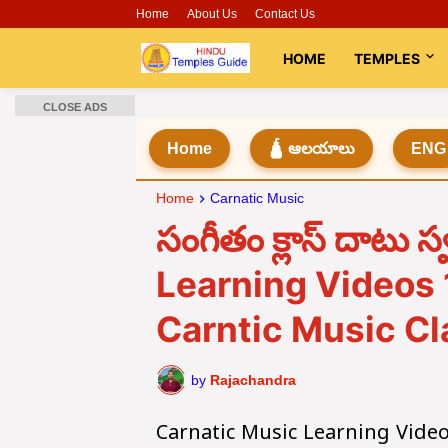
Home
About Us
Contact Us
HOME
TEMPLES
CLOSE ADS
Home
🛕 ఆలయాలు
ENG
Home
Carnatic Music
సంగీతం క్లాస్ దాటు
Learning Videos 
Carntic Music Cl
by
Rajachandra
Carnatic Music Learning Vide