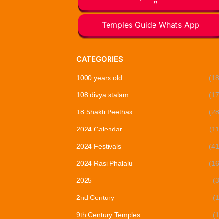
Temples Guide Whats App
CATEGORIES
1000 years old
(18
108 divya stalam
(17
18 Shakti Peethas
(28
2024 Calendar
(11
2024 Festivals
(41
2024 Rasi Phalalu
(16
2025
(3
2nd Century
(1
9th Century Temples
(1