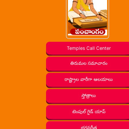
Temples Call Center
తిరుమల సమాచారం
రాష్ట్రాల వారీగా ఆలయాలు
స్తోత్రాలు
టెంపుల్ గైడ్ యాప్
భగవద్గీత