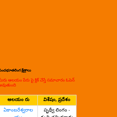
పంచభూతలింగ క్షేత్రాలు
మీరు ఆలయం పేరు పై క్లిక్ చేస్తే సమాచారం ఓపెన్
అవుతుంది
ఆలయం పేరు
విశేషం, ప్రదేశం
ఏకాంబరేశ్వరాల
పృథ్వీ లింగం -