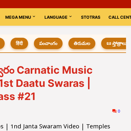
MEGA MENU
LANGUAGE
STOTRAS
CALL CEN
हिंदी
పంచాంగం
తిరుమల
📜 స్తోత్రాలు
 స్వరం Carnatic Music
1st Daatu Swaras |
ass #21
0
os | 1nd Janta Swaram Video | Temples