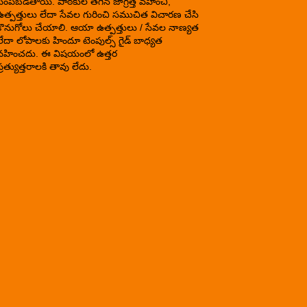
పంపబడతాయి. పాఠకుల తగిన జాగ్రత్త వహించి,
ఉత్పత్తులు లేదా సేవల గురించి సముచిత విచారణ చేసి
కొనుగోలు చేయాలి. ఆయా ఉత్పత్తులు / సేవల నాణ్యత
లేదా లోపాలకు హిందూ టెంపుల్స్ గైడ్ బాధ్యత
వహించదు. ఈ విషయంలో ఉత్తర
్రత్యుత్తరాలకి తావు లేదు.