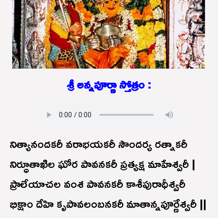
శ్రీ అన్నపూర్ణా స్తోత్రం :
నిత్యానందకరీ వరాభయకరీ సౌందర్య రత్నాకరీ
నిర్ధూతాఖిల ఘోర పావనకరీ ప్రత్యక్ష మాహేశ్వరీ |
ప్రాలేయాచల వంశ పావనకరీ కాశీపురాధీశ్వరీ
భిక్షాం దేహి కృపావలంబనకరీ మాతాన్నపూర్ణేశ్వరీ ||