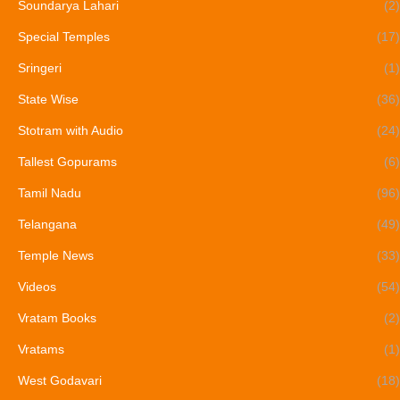
Soundarya Lahari
(2)
Special Temples
(17)
Sringeri
(1)
State Wise
(36)
Stotram with Audio
(24)
Tallest Gopurams
(6)
Tamil Nadu
(96)
Telangana
(49)
Temple News
(33)
Videos
(54)
Vratam Books
(2)
Vratams
(1)
West Godavari
(18)