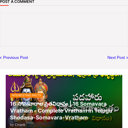
POST A COMMENT
Previous Post
Next Post
INTERESTING FACTS
16 సోమవారాల వ్రతవిధానం | 16 Somavara
Vratham - Complete Vratham in Telugu -
Shodasa-Somavara-Vratham
by
Chanti