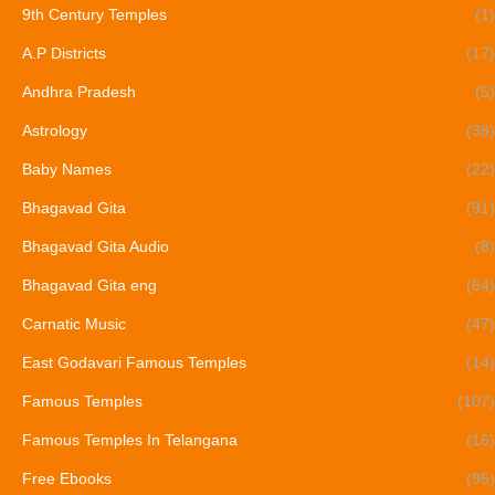
9th Century Temples
(1)
A.P Districts
(17)
Andhra Pradesh
(5)
Astrology
(38)
Baby Names
(22)
Bhagavad Gita
(91)
Bhagavad Gita Audio
(8)
Bhagavad Gita eng
(64)
Carnatic Music
(47)
East Godavari Famous Temples
(14)
Famous Temples
(107)
Famous Temples In Telangana
(16)
Free Ebooks
(95)