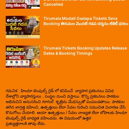
Cancelled
Tirumala Modati Gadapa Tickets Seva
Booking తిరుమల మొదటి గడప దర్శనం టికెట్ ధరలు
Tirumala Tickets Booking Updates Release
Dates & Booking Timings
గమనిక : హిందూ టెంపుల్స్ గైడ్ లో కనిపించే వ్యాపార ప్రకటనలు వివిధ
దేశాల్లోని వ్యాపారస్తులు , సంస్థల నుంచి వస్తాయి. కొన్ని ప్రకటనలు పాఠకుల
అభిరుచిని అనుసరించి గూగుల్ కృత్రిమ మేధస్సుతో పంపబడతాయి. పాఠకుల
తగిన జాగ్రత్త వహించి, ఉత్పత్తులు లేదా సేవల గురించి సముచిత విచారణ చేసి
కొనుగోలు చేయాలి. ఆయా ఉత్పత్తులు / సేవల నాణ్యత లేదా లోపాలకు హిందూ
టెంపుల్స్ గైడ్ బాధ్యత వహించదు. ఈ విషయంలో ఉత్తర
ప్రత్యుత్తరాలకి తావు లేదు.