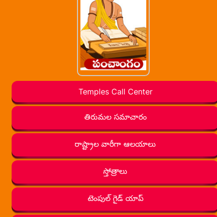
Temples Call Center
తిరుమల సమాచారం
రాష్ట్రాల వారీగా ఆలయాలు
స్తోత్రాలు
టెంపుల్ గైడ్ యాప్