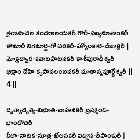
కైలాసాచల కందరాలయకరీ గౌరీ-హ్యుమాశాంకరీ
కౌమారీ నిగమార్థ-గోచరకరీ-హ్యోంకార-బీజాక్షరీ |
మోక్షద్వార-కవాటపాటనకరీ కాశీపురాధీశ్వరీ
భిక్షాం దేహి కృపావలంబనకరీ మాతాన్నపూర్ణేశ్వరీ ||
4 ||
దృశ్యాదృశ్య-విభూతి-వాహనకరీ బ్రహ్మాండ-
భాండోదరీ
లీలా-నాటక-సూత్ర-ఖేలనకరీ విఙ్ఞాన-దీపాంకురీ |