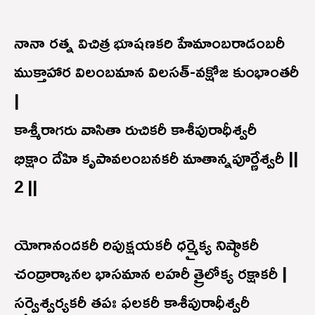
నానా రత్న విచిత్ర భూషణకరి హేమాంబరాడంబరీ
ముక్తాహార విలంబమాన విలసత్-వక్షోజ కుంభాంతరీ
|
కాశ్మీరాగరు వాసితా రుచికరీ కాశీపురాధీశ్వరీ
భిక్షాం దేహి కృపావలంబనకరీ మాతాన్నపూర్ణేశ్వరీ ||
2 ||
యోగానందకరీ రిపుక్షయకరీ ధర్మైక్య నిష్ఠాకరీ
చంద్రార్కానల భాసమాన లహరీ త్రైలోక్య రక్షాకరీ |
సర్వైశ్వర్యకరీ తపః ఫలకరీ కాశీపురాధీశ్వరీ