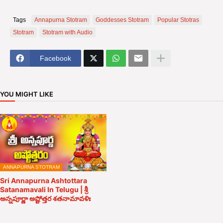
Tags
Annapurna Stotram
Goddesses Stotram
Popular Stotras
Stotram
Stotram with Audio
Facebook
YOU MIGHT LIKE
ANNAPURNA STOTRAM
Sri Annapurna Ashtottara
Satanamavali In Telugu | శ్రీ
అన్నపూర్ణా అష్టోత్తర శతనామావళిః