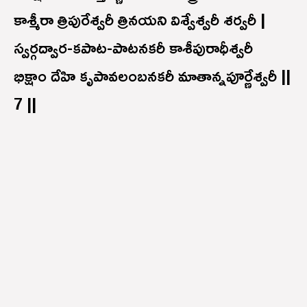
కాశ్మీరా త్రిపురేశ్వరీ త్రినయని విశ్వేశ్వరీ శర్వరీ |
స్వర్గద్వార-కపాట-పాటనకరీ కాశీపురాధీశ్వరీ
భిక్షాం దేహి కృపావలంబనకరీ మాతాన్నపూర్ణేశ్వరీ ||
7 ||