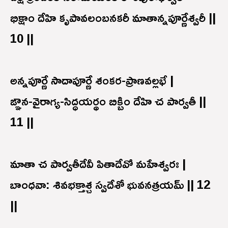
భిక్షాం దేహి కృపావలంబనకరీ మాతాన్నపూర్ణేశ్వరీ ||
10 ||
అన్నపూర్ణే సాదాపూర్ణే శంకర-ప్రాణవల్లభే |
ఙ్ఞాన-వైరాగ్య-సిద్ధయర్థం బిక్బిం దేహి చ పార్వతీ ||
11 ||
మాతా చ పార్వతీదేవీ పితాదేవో మహేశ్వరః |
బాంధవా: శివభక్తాశ్చ స్వదేశో భువనత్రయమ్ || 12
||