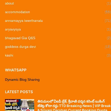
about
(1)
accommodation
(59)
annamayya keerthanalu
(71)
aryavysya
(1)
bhagavad Gia Q&S
(2)
goddess durga devi
(18)
kashi
(3)
WHATSAPP
Dynamic Blog Sharing
LATEST POSTS
తిరుమలలో వీఐపీ బ్రేక్, శ్రీవాణి దర్శన కరెంట్ బుకింగ్
టికెట్ల కోటా రద్దు TTD Breaking News | VIP Break
& Srivani Darshan Current Booking Quota