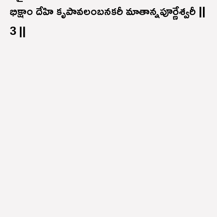
భిక్షాం దేహి కృపావలంబనకరీ మాతాన్నపూర్ణేశ్వరీ ||
3 ||