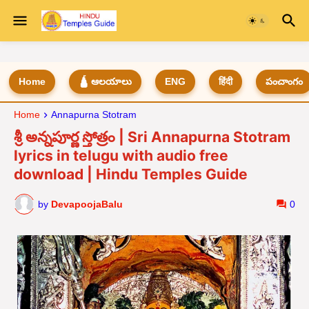
Home
🛕 ఆలయాలు
ENG
हिंदी
పంచాంగం
Home
Annapurna Stotram
శ్రీ అన్నపూర్ణ స్తోత్రం | Sri Annapurna Stotram
lyrics in telugu with audio free
download | Hindu Temples Guide
by
DevapoojaBalu
0