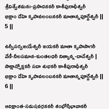
శ్రీవిశ్వేశమనః-ప్రసాదనకరీ కాశీపురాధీశ్వరీ
భిక్షాం దేహి కృపావలంబనకరీ మాతాన్నపూర్ణేశ్వరీ ||
5 ||
ఉర్వీసర్వజయేశ్వరీ జయకరీ మాతా కృపాసాగరీ
వేణీ-నీలసమాన-కుంతలధరీ నిత్యాన్న-దానేశ్వరీ |
సాక్షాన్మోక్షకరీ సదా శుభకరీ కాశీపురాధీశ్వరీ
భిక్షాం దేహి కృపావలంబనకరీ మాతాన్నపూర్ణేశ్వరీ ||
6 ||
ఆదిక్షాంత-సమస్తవర్ణనకరీ శంభోస్త్రిభావాకరీ