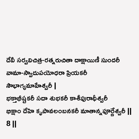
దేవీ సర్వవిచిత్ర-రత్నరుచితా దాక్షాయిణీ సుందరీ
వామా-స్వాదుపయోధరా ప్రియకరీ
సౌభాగ్యమాహేశ్వరీ |
భక్తాభీష్టకరీ సదా శుభకరీ కాశీపురాధీశ్వరీ
భిక్షాం దేహి కృపావలంబనకరీ మాతాన్నపూర్ణేశ్వరీ ||
8 ||