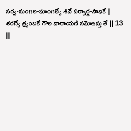
సర్వ-మంగల-మాంగల్యే శివే సర్వార్థ-సాధికే |
శరణ్యే త్ర్యంబకే గౌరి నారాయణి నమో ‌உస్తు తే || 13
||