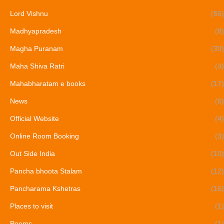
Lord Vishnu
(56)
Madhyapradesh
(8)
Magha Puranam
(30)
Maha Shiva Ratri
(4)
Mahabharatam e books
(17)
News
(6)
Official Website
(4)
Online Room Booking
(3)
Out Side India
(10)
Pancha bhoota Stalam
(12)
Pancharama Kshetras
(16)
Places to visit
(1)
Poems
(1)