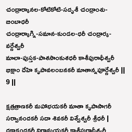
చంద్రార్కానల-కోటికోటి-సదృశీ చంద్రాంశు-
బింబాధరీ
చంద్రార్కాగ్ని-సమాన-కుండల-ధరీ చంద్రార్క-
వర్ణేశ్వరీ
మాలా-పుస్తక-పాశసాంకుశధరీ కాశీపురాధీశ్వరీ
భిక్షాం దేహి కృపావలంబనకరీ మాతాన్నపూర్ణేశ్వరీ ||
9 ||
క్షత్రత్రాణకరీ మహాభయకరీ మాతా కృపాసాగరీ
సర్వానందకరీ సదా శివకరీ విశ్వేశ్వరీ శ్రీధరీ |
దక్షాక్రందకరీ నిరామయకరీ కాశీపురాధీశ్వరీ