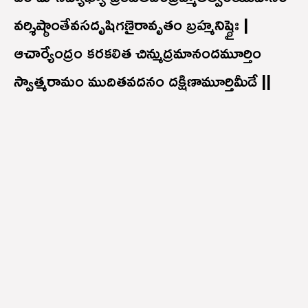
వర్శిష్ఠాంతేవసదృషిగణైరావృతం బ్రహ్మనిష్ఠైః |
ఆచార్యేంద్రం కరకలిత చిన్ముద్రమానందమూర్తిం
స్వాత్మరామం ముదితవదనం దక్షిణామూర్తిమీడే ||