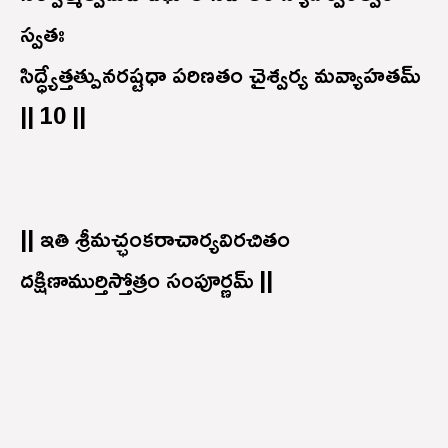
స్వతః
సిద్ధ్యేత్తత్పునరష్టధా పరిణతం చైశ్వర్య మవ్యాహతమ్
|| 10 ||
|| ఇతి శ్రీమచ్ఛంకరాచార్యవిరచితం
దక్షిణాముర్తిస్తోత్రం సంపూర్ణమ్ ||