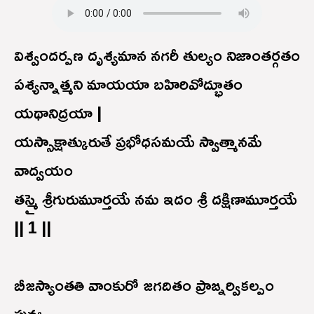
విశ్వందర్పణ దృశ్యమాన నగరీ తుల్యం నిజాంతర్గతం
పశ్యన్నాత్మని మాయయా బహిరివోద్భూతం
యథానిద్రయా |
యస్సాక్షాత్కురుతే ప్రభోధసమయే స్వాత్మానమే
వాద్వయం
తస్మై శ్రీగురుమూర్తయే నమ ఇదం శ్రీ దక్షిణామూర్తయే
|| 1 ||
బీజస్యాంతతి వాంకురో జగదితం ప్రాఙ్నర్వికల్పం
పునః