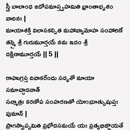
స్త్రీ బాలాంధ జడోపమాస్త్వహమితి భ్రాంతాభృశం
వాదినః |
మాయాశక్తి విలాసకల్పిత మహావ్యామోహ సంహారిణే
తస్మై శ్రీ గురుమూర్తయే నమ ఇదం శ్రీ
దక్షిణామూర్తయే || 5 ||
రాహుగ్రస్త దివాకరేందు సదృశో మాయా
సమాచ్ఛాదనాత్
సన్మాత్రః కరణోప సంహరణతో యో ‌உభూత్సుషుప్తః
పుమాన్ |
ప్రాగస్వాప్సమితి ప్రభోదసమయే యః ప్రత్యభిఙ్ఞాయతే