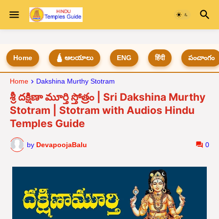
Home
🛕 ఆలయాలు
ENG
हिंदी
పంచాంగం
Home
Dakshina Murthy Stotram
శ్రీ దక్షిణా మూర్తి స్తోత్రం | Sri Dakshina Murthy
Stotram | Stotram with Audios Hindu
Temples Guide
by
DevapoojaBalu
0