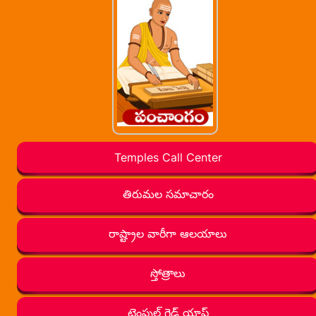
Temples Call Center
తిరుమల సమాచారం
రాష్ట్రాల వారీగా ఆలయాలు
స్తోత్రాలు
టెంపుల్ గైడ్ యాప్