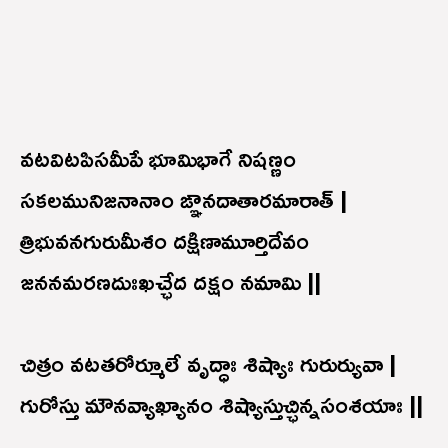
వటవిటపిసమీపే భూమిభాగే నిషణ్ణం
సకలమునిజనానాం ఙ్ఞానదాతారమారాత్ |
త్రిభువనగురుమీశం దక్షిణామూర్తిదేవం
జననమరణదుఃఖచ్ఛేద దక్షం నమామి ||
చిత్రం వటతరోర్మూలే వృద్ధాః శిష్యాః గురుర్యువా |
గురోస్తు మౌనవ్యాఖ్యానం శిష్యాస్తుచ్ఛిన్నసంశయాః ||