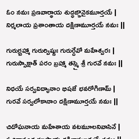
ఓం నమః ప్రణవార్థాయ శుద్ధఙ్ఞానైకమూర్తయే |
నిర్మలాయ ప్రశాంతాయ దక్షిణామూర్తయే నమః ||
గురుర్బ్రహ్మా గురుర్విష్ణుః గురుర్దేవో మహేశ్వరః |
గురుస్సాక్షాత్ పరం బ్రహ్మా తస్మై శ్రీ గురవే నమః ||
నిధయే సర్వవిద్యానాం భిషజే భవరోగిణామ్ |
గురవే సర్వలోకానాం దక్షిణామూర్తయే నమః ||
చిదోఘనాయ మహేశాయ వటమూలనివాసినే |