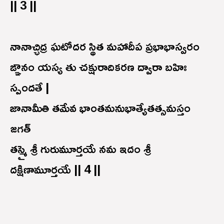
|| 3 ||
నానాచ్ఛిద్ర ఘటోదర స్థిత మహాదీప ప్రభాభాస్వరం
ఙ్ఞానం యస్య తు చక్షురాదికరణ ద్వారా బహిః
స్పందతే |
జానామీతి తమేవ భాంతమనుభాత్యేతత్సమస్తం
జగత్
తస్మై శ్రీ గురుమూర్తయే నమ ఇదం శ్రీ
దక్షిణామూర్తయే || 4 ||