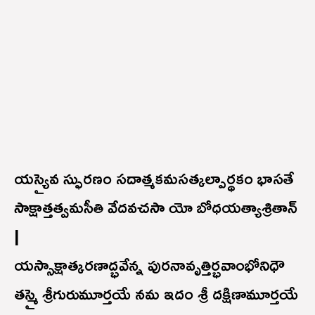
యస్యైవ స్ఫురణం సదాత్మకమసత్కల్పార్థకం భాసతే
సాక్షాత్తత్వమసీతి వేదవచసా యో బోధయత్యాశ్రితాన్
|
యస్సాక్షాత్కరణాద్భవేన్న పురనావృత్తిర్భవాంభోనిధౌ
తస్మై శ్రీగురుమూర్తయే నమ ఇదం శ్రీ దక్షిణామూర్తయే