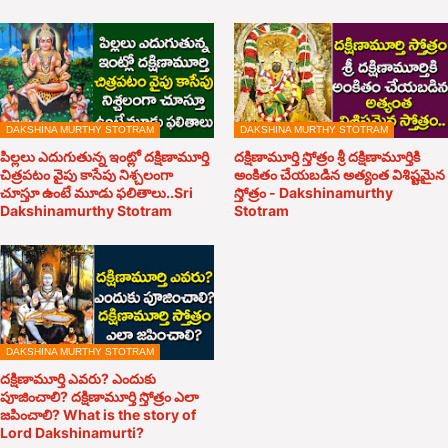
DAKSHINA MURTHY STOTRAM
DAKSHINA MURTHY STOTRAM
పిల్లలు ఎదుగుతున్న ఇంట్లో దక్షిణామూర్తి
దక్షిణామూర్తి స్తోత్రం శ్రీ దక్షిణామూర్తికి
చిత్రపటం వైపు కాసేపు నిశ్చలంగా
అంకితం చేయబడిన అత్యంత విశిష్టమైన
చూస్తూ ఉంటే మూడు ఫలితాలు..Sri
స్తోత్రం - Dakshinamurthy
Dakshinamurthy Stotram
Stotram
DAKSHINA MURTHY STOTRAM
దక్షిణామూర్తి ఎవరు? ఎందుకు
పూజించాలి? దక్షిణామూర్తి స్తోత్రం ఎలా
జపించాలి? What is the story of
Lord Dakshinamurti?