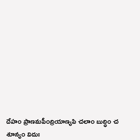
దేహం ప్రాణమపీంద్రియాణ్యపి చలాం బుద్ధిం చ
శూన్యం విదుః