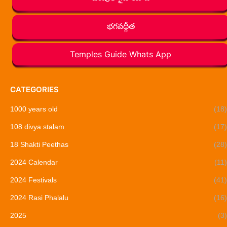
భగవద్గీత
Temples Guide Whats App
CATEGORIES
1000 years old
(18)
108 divya stalam
(17)
18 Shakti Peethas
(28)
2024 Calendar
(11)
2024 Festivals
(41)
2024 Rasi Phalalu
(16)
2025
(3)