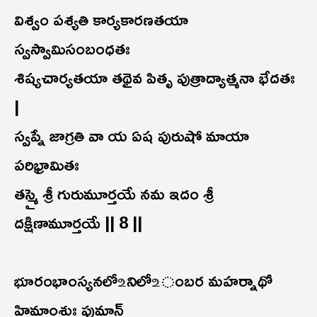
విశ్వం పశ్యతి కార్యకారణతయా
స్వస్వామిసంబంధతః
శిష్యచార్యతయా తథైవ పితృ పుత్రాద్యాత్మనా భేదతః
|
స్వప్నే జాగ్రతి వా య ఏష పురుషో మాయా
పరిభ్రామితః
తస్మై శ్రీ గురుమూర్తయే నమ ఇదం శ్రీ
దక్షిణామూర్తయే || 8 ||
భూరంభాంస్యనలో ‌உనిలో ‌உంబర మహర్నాథో
హిమాంశుః పుమాన్