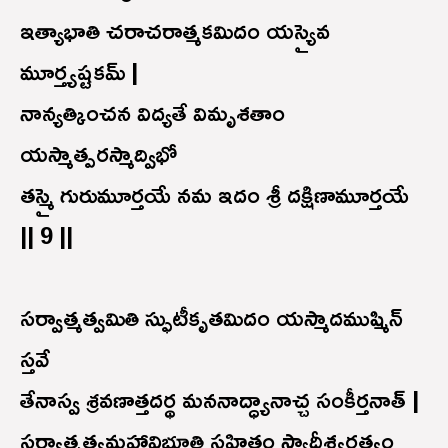
ఇత్యాభాతి చరాచరాత్మకమిదం యస్యైవ
మూర్త్యష్టకమ్ |
నాన్యత్కించన విద్యతే విమృశతాం
యస్మాత్పరస్మాద్విభో
తస్మై గురుమూర్తయే నమ ఇదం శ్రీ దక్షిణామూర్తయే
|| 9 ||
సర్వాత్మత్వమితి స్ఫుటీకృతమిదం యస్మాదముష్మిన్
స్తవే
తేనాస్వ శ్రవణాత్తదర్థ మననాద్ధ్యానాచ్చ సంకీర్తనాత్ |
సర్వాత్మత్వమహావిభూతి సహితం స్యాదీశ్వరత్వం