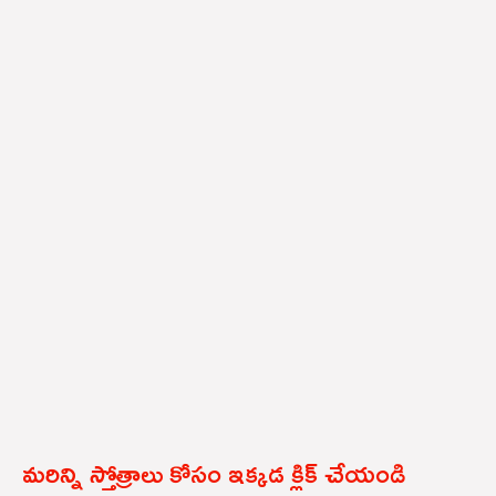
మరిన్ని స్తోత్రాలు కోసం ఇక్కడ క్లిక్ చేయండి