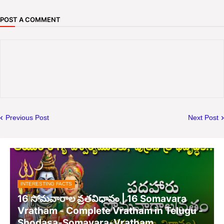
POST A COMMENT
Previous Post
Next Post
INTERESTING FACTS
16 సోమవారాల వ్రతవిధానం | 16 Somavara
Vratham - Complete Vratham in Telugu -
Shodasa-Somavara-Vratham