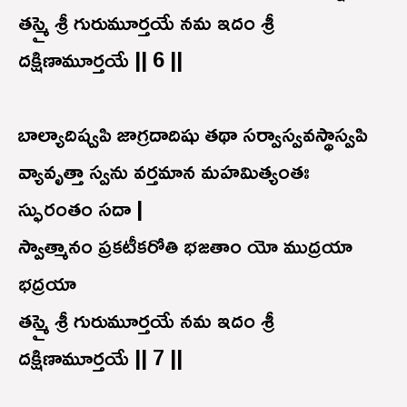
తస్మై శ్రీ గురుమూర్తయే నమ ఇదం శ్రీ
దక్షిణామూర్తయే || 6 ||
బాల్యాదిష్వపి జాగ్రదాదిషు తథా సర్వాస్వవస్థాస్వపి
వ్యావృత్తా స్వను వర్తమాన మహమిత్యంతః
స్ఫురంతం సదా |
స్వాత్మానం ప్రకటీకరోతి భజతాం యో ముద్రయా
భద్రయా
తస్మై శ్రీ గురుమూర్తయే నమ ఇదం శ్రీ
దక్షిణామూర్తయే || 7 ||