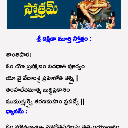
శ్రీ దక్షిణా మూర్తి స్తోత్రం :
శాంతిపాఠః
ఓం యో బ్రహ్మాణం విదధాతి పూర్వం
యో వై వేదాంశ్చ ప్రహిణోతి తస్మై |
తంహదేవమాత్మ బుద్ధిప్రకాశం
ముముక్షుర్వై శరణమహం ప్రపద్యే ||
ధ్యానమ్ :
ఓం మౌనవ్యాఖ్యా ప్రకటితపరబ్రహ్మతత్వంయువానం