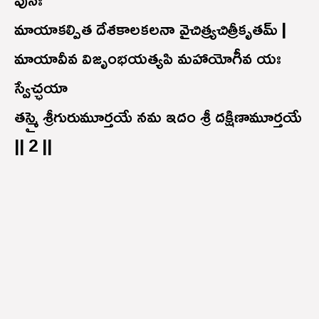
మాయాకల్పిత దేశకాలకలనా వైచిత్ర్యచిత్రీకృతమ్ |
మాయావీవ విజృంభయత్యపి మహాయోగీవ యః
స్వేచ్ఛయా
తస్మై శ్రీగురుమూర్తయే నమ ఇదం శ్రీ దక్షిణామూర్తయే
|| 2 ||