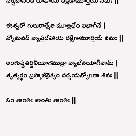
సచ్చిదానంద రూపాయ దక్షిణామూర్తయే నమః ||
ఈశ్వరో గురురాత్మేతి మూత్రిభేద విభాగినే |
వ్యోమవద్ వ్యాప్తదేహాయ దక్షిణామూర్తయే నమః ||
అంగుష్థతర్జనీయోగముద్రా వ్యాజేనయోగినామ్ |
శృత్యర్థం బ్రహ్మజీవైక్యం దర్శయన్యోగతా శివః ||
ఓం శాంతిః శాంతిః శాంతిః ||