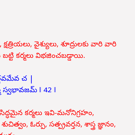
్షత్రియలు, వైశ్యులు, శూద్రులకు వారి వారి
బట్టి కర్మలు విభజించబడ్డాయి.
ర్జవమేవ చ |
కర్మ స్వభావజమ్ ‖ 42 ‖
సిద్ధమైన కర్మలు ఇవి-మనోనిగ్రహం,
చిత్వం, ఓర్పు, సత్ప్రవర్తన, శాస్త్ర జ్ఞానం,