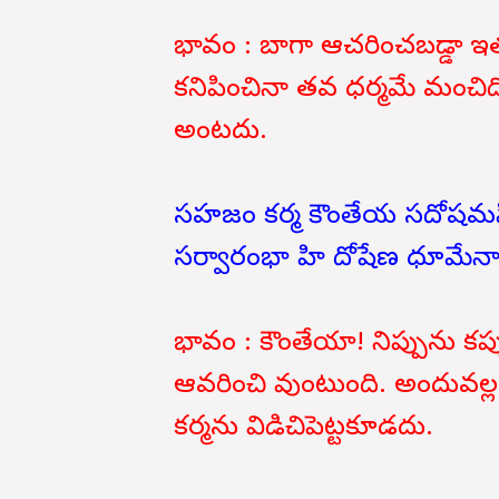
భావం : బాగా ఆచరించబడ్డా ఇత
కనిపించినా తవ ధర్మమే మంచిది. 
అంటదు.
సహజం కర్మ కౌంతేయ సదోషమపి
సర్వారంభా హి దోషేణ ధూమేనాగ్
భావం : కౌంతేయా! నిప్పును కప్ప
ఆవరించి వుంటుంది. అందువల్
కర్మను విడిచిపెట్టకూడదు.