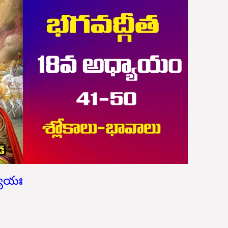
్యాయః