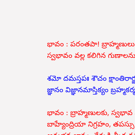
భావం : పరంతపా! బ్రాహ్మణులు, క
స్వభావం వల్ల కలిగిన గుణాలను 
శమో దమస్తపః శౌచం క్షాంతిరా
జ్ఞానం విజ్ఞానమాస్తిక్యం బ్రహ్మ
భావం : బ్రాహ్మణులకు, స్వభావ 
బాహ్యేంద్రియా నిగ్రహం, తపస్సు శు