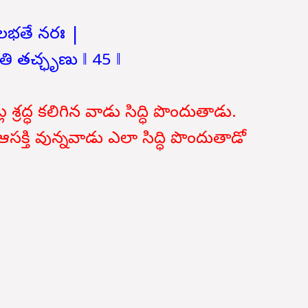
ిం లభతే నరః |
దతి తచ్ఛృణు ‖ 45 ‖
శ్రద్ధ కలిగిన వాడు సిద్ధి పొందుతాడు.
సక్తి వున్నవాడు ఎలా సిద్ధి పొందుతాడో