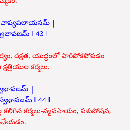
మ్మకం.
ద్ధే చాప్యపలాయనమ్ |
 స్వభావజమ్ ‖ 43 ‖
ర్యం, దక్షత, యుద్ధంలో పారిపోకపోవడం
్షత్రియుల కర్మలు.
మ స్వభావజమ్ |
ి స్వభావజమ్ ‖ 44 ‖
ల్ల కలిగిన కర్మలు-వ్యవసాయం, పశుపోషన,
సేవచేయడం.