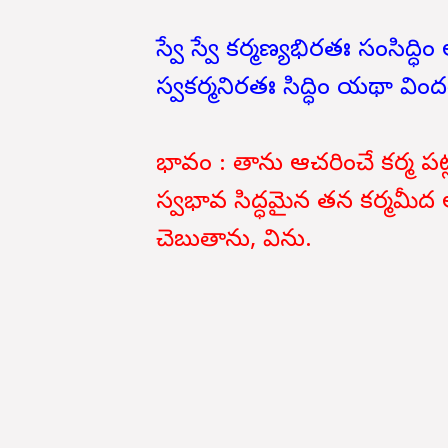
స్వే స్వే కర్మణ్యభిరతః సంసిద్ధ
స్వకర్మనిరతః సిద్ధిం యథా విం
భావం : తాను ఆచరించే కర్మ పట్ల 
స్వభావ సిద్ధమైన తన కర్మమీద ఆ
చెబుతాను, విను.