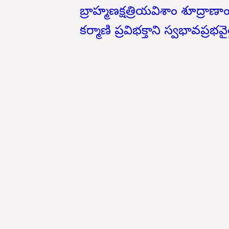
బ్రాహ్మణక్షత్రియవిశాం శూద్ర
కర్మాణి ప్రవిభక్తాని స్వభావప్రభవైర