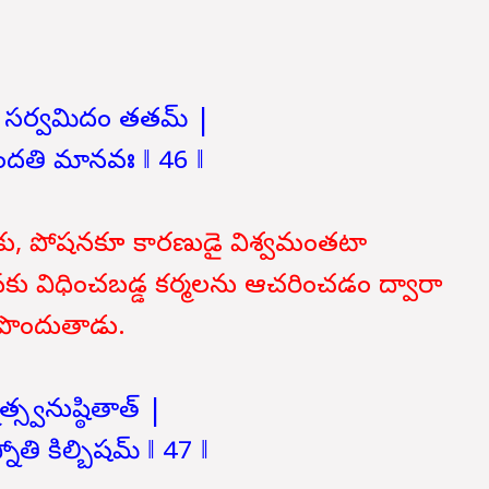
న సర్వమిదం తతమ్ |
విందతి మానవః ‖ 46 ‖
ుకకు, పోషనకూ కారణుడై విశ్వమంతటా
నకు విధించబడ్డ కర్మలను ఆచరించడం ద్వారా
పొందుతాడు.
త్స్వనుష్ఠితాత్ |
ోతి కిల్బిషమ్ ‖ 47 ‖