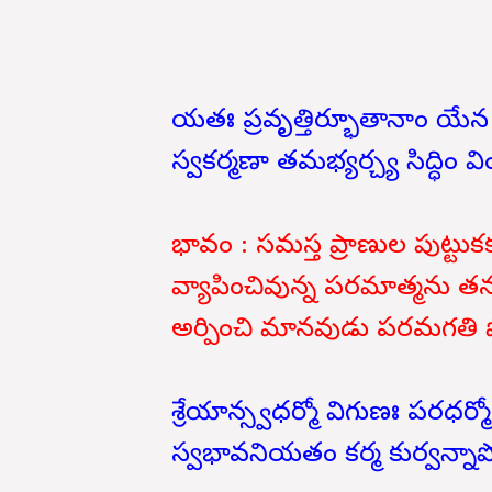
యతః ప్రవృత్తిర్భూతానాం యే
స్వకర్మణా తమభ్యర్చ్య సిద్ధిం 
భావం : సమస్త ప్రాణుల పుట్ట
వ్యాపించివున్న పరమాత్మను త
అర్పించి మానవుడు పరమగతి 
శ్రేయాన్స్వధర్మో విగుణః పరధర్మో
స్వభావనియతం కర్మ కుర్వన్నాప్న