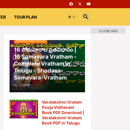
TER
TOUR PLAN
CLOSE ADS
INTERESTING FACTS
📚 Books
Rooms
భగవద్గీత
16 సోమవారాల వ్రతవిధానం |
16 Somavara Vratham -
Complete Vratham in
Telugu - Shodasa-
Somavara-Vratham
by
Chanti
Varalakshmi Vratam
Pooja Vidhanam
Book PDF Download |
Varalakshmi Vratam
Book PDF in Telugu