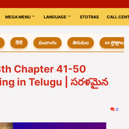
MEGA MENU
LANGUAGE
STOTRAS
CALL CEN
हिंदी
పంచాంగం
తిరుమల
📜 స్తోత్రాలు
8th Chapter 41-50
ng in Telugu | సరళమైన
0