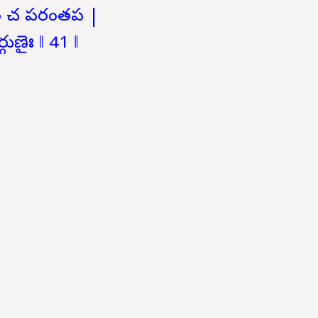
ాణాం చ పరంతప |
్గుణైః ‖ 41 ‖