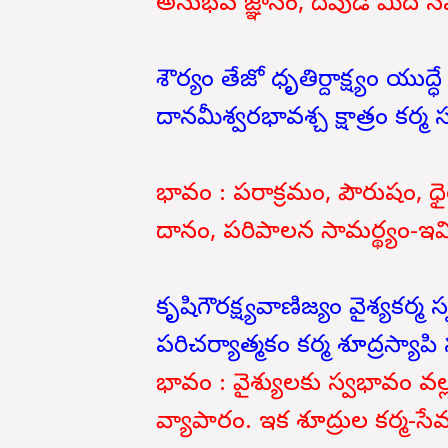
అనుభవ జ్ఞానం, దేవుడి మీద న
శౌర్యం తేజో ధృతిర్దాక్ష్యం యు
దానమీశ్వరభావశ్చ క్షాత్రం కర్మ
భావం : పరాక్రమం, పౌరుషం, ధై
దానం, పరిపాలన సామర్థ్యం-ఇవి క
కృషిగౌరక్ష్యవాణిజ్యం వైశ్యకర్
పరిచర్యాత్మకం కర్మ శూద్రస్యాప
భావం : వైశ్యులకు స్వభావం వ
వ్యాపారం. ఇక శూద్రుల కర్మ-