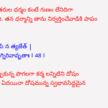
రుల ధర్మం కంటే గుణం లేనిదిగా
తన ధర్మాన్ని తాను నిర్వర్తించేవాడికి పాపం
 న త్యజేత్ |
నిరివావృతాః ‖ 48 ‖
ుకున్న పొగలగా కర్మ లన్నిటిని దోషం
ల ఏదయినా దోషమున్న స్వభావసిద్ధమైన