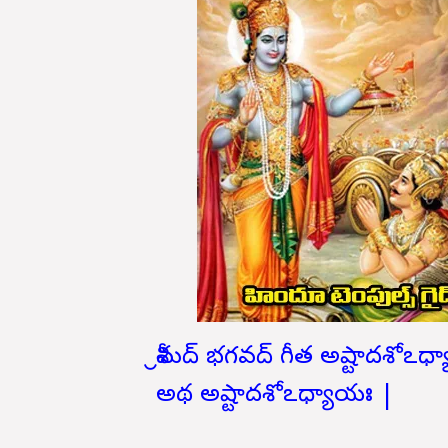
శ్రీమద్ భగవద్ గీత అష్టాదశోఽధ
అథ అష్టాదశోఽధ్యాయః |