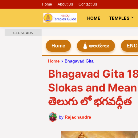
Home
About Us
Contact Us
HOME
TEMPLES
CLOSE ADS
Home
🛕 ఆలయాలు
ENG
Home
Bhagavad Gita
Bhagavad Gita 1
Slokas and Meani
తెలుగు లో భగవద్గీత
by
Rajachandra