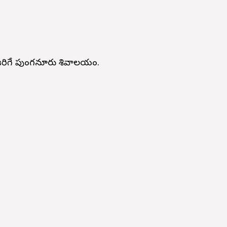
జరిగే పుంగనూరు శివాలయం.