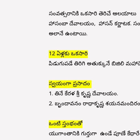
సంవత్సరానికి ఒకసారి తెరిచే ఆలయాలు
హాసంబా దేవాలయం, హాసన్ కర్ణాటక. సంవత
అలానే ఉంటాయి.
12 ఏళ్లకు ఒకసారి
పిడుగుపడే తిరిగి అతుక్కునే బిజిలి మహాదే
స్వయంగా ప్రసాదం
1. తినే కేరళ శ్రీ కృష్ణ దేవాలయం.
2. బృందావనం రాధాకృష్ణ శయనమందిర
ఒంటి స్తంభంతో
యుగాంతానికి గుర్తుగా ఉండే పూణే కేధారే