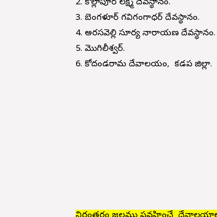
2. కొల్లాపూర్ లక్ష్మి దేవస్థానం.
3. బెంగళూర్ గవిగంగాధర్ దేవస్థానం.
4. అరసవెల్లి సూర్య నారాయణ దేవస్థానం
5. మొగిలీశ్వర్.
6. కోదండరామ దేవాలయం, కడప జిల్లా.
నిరంతరం జలము ప్రవహించే దేవాలయా