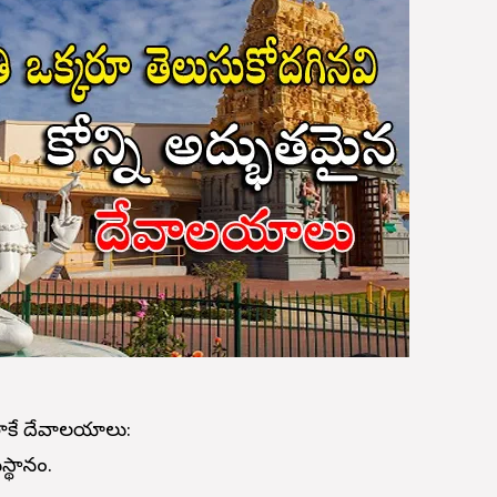
ి
తాకే దేవాలయాలు:
్థానం.