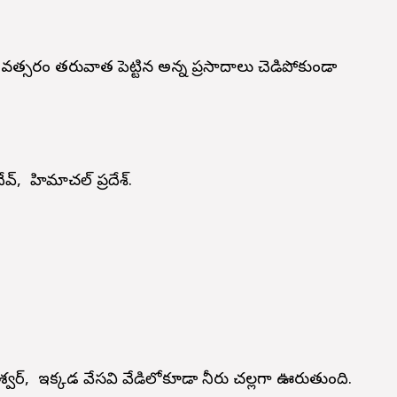
్సరం తరువాత పెట్టిన అన్న ప్రసాదాలు చెడిపోకుండా
వ్, హిమాచల్ ప్రదేశ్.
ం
శ్వర్, ఇక్కడ వేసవి వేడిలోకూడా నీరు చల్లగా ఊరుతుంది.