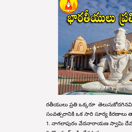
భారతీయులు ప్రతి ఒక్కరూ తెలుసుకోదగినవ
సంవత్సరానికి ఒక సారి సూర్య కిరణాలు 
1. నాగలాపురం వేదనారాయణ స్వామి దేవస