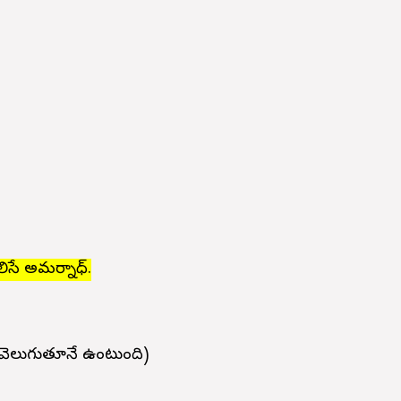
లిసే అమర్నాధ్.
 వెలుగుతూనే ఉంటుంది)