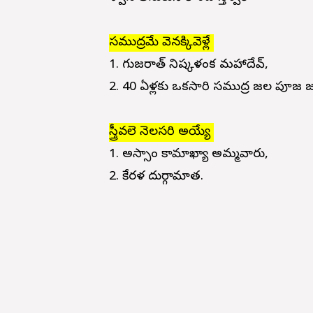
సముద్రమే వెనక్కివెళ్లే
1. గుజరాత్ నిష్కళంక మహాదేవ్,
2. 40 ఏళ్లకు ఒకసారి సముద్ర జల పూజ 
స్త్రీవలె నెలసరి అయ్యే
1. అస్సాం కామాఖ్యా అమ్మవారు,
2. కేరళ దుర్గామాత.