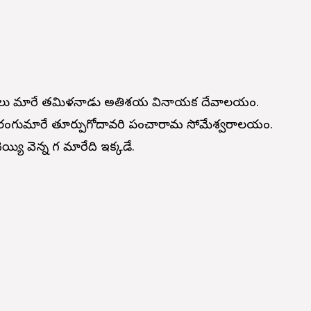
గులు మారే తమిళనాడు అతిశయ వినాయక దేవాలయం.
్లగా రంగుమారే తూర్పుగోదావరి పంచారామ సోమేశ్వరాలయం.
య్యి వెన్న గ మారేది ఇక్కడే.