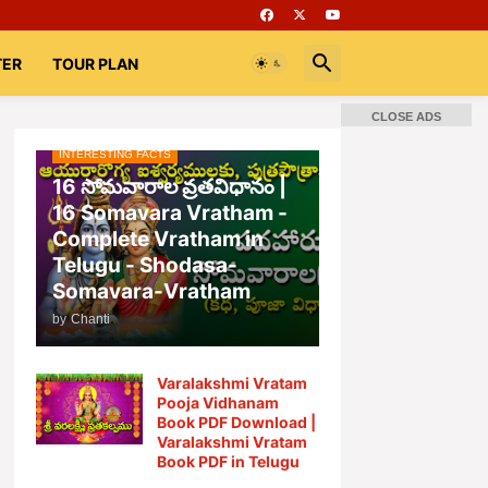
TER
TOUR PLAN
CLOSE ADS
INTERESTING FACTS
📚 Books
Rooms
భగవద్గీత
16 సోమవారాల వ్రతవిధానం |
16 Somavara Vratham -
Complete Vratham in
Telugu - Shodasa-
Somavara-Vratham
by
Chanti
Varalakshmi Vratam
Pooja Vidhanam
Book PDF Download |
Varalakshmi Vratam
Book PDF in Telugu