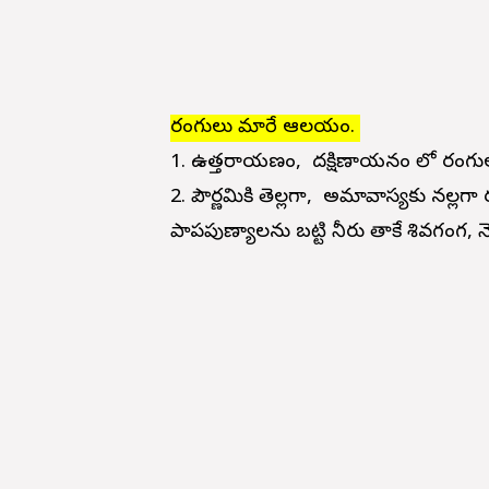
రంగులు మారే ఆలయం.
1. ఉత్తరాయణం, దక్షిణాయనం లో రం
2. పౌర్ణమికి తెల్లగా, అమావాస్యకు నల
పాపపుణ్యాలను బట్టి నీరు తాకే శివగంగ, నె