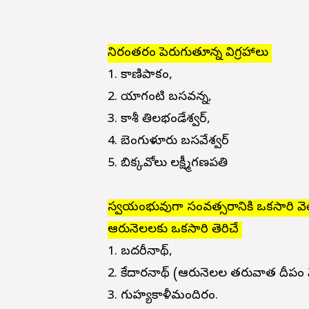
నిరంతరం పెరుగుతూన్న విగ్రహాలు
1. కాణిపాకం,
2. యాగంటి బసవన్న,
3. కాశీ తిలభండేశ్వర్,
4. బెంగుళూరు బసవేశ్వర్
5. బిక్కవోలు లక్ష్మీగణపతి
స్వయంభువుగా
సంవత్సరానికి ఒకసారి వె
ఆరునెలలకు ఒకసారి తెరిచే
1. బదరీనాథ్,
2. కేదారనాథ్ (ఆరునెలల తరువాత దీపం
3. గుహ్యకాళీమందిరం.