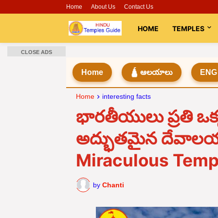
Home
About Us
Contact Us
HOME
TEMPLES
CLOSE ADS
Home
🛕 ఆలయాలు
ENG
Home
interesting facts
భారతీయులు ప్రతి ఒక
అద్భుతమైన దేవాల
Miraculous Templ
by
Chanti