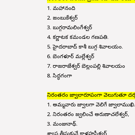
1. మహానంది
2. జంబుకేశ్వర్
3. బుగ్గరామలింగేశ్వర్
4. కర్ణాటక కమండల గణపతి.
5. హైదరాబాద్ కాశీ బుగ్గ శివాలయం.
6. బెంగళూర్ మల్లేశ్వర్
7. రాజరాజేశ్వర్ బెల్లంపల్లి శివాలయం
8. సిద్ధగంగా
నిరంతరం జ్వాలారూపంగా వెలుగుతూ దర
1. అమ్మవారు జ్వాలగా వెలిగే జ్వాలాముఖి
2. నిరంతరం జ్వలించే అరుణాచలేశ్వర్,
3. మంజునాథ్.
శ్వాస తీసుకునే కాళహస్తీశ్వర్