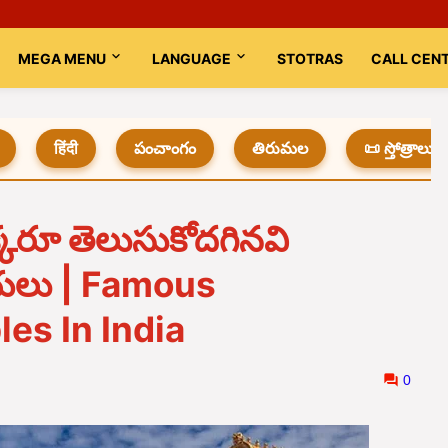
MEGA MENU
LANGUAGE
STOTRAS
CALL CEN
हिंदी
పంచాంగం
తిరుమల
📜 స్తోత్రాలు
్కరూ తెలుసుకోదగినవి
యలు | Famous
es In India
0