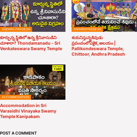
ANDHRA PRADESH
ANDHRAPRADESH
కూర్చున్న స్థితిలో ఉన్న శ్రీనివాసుడిని
శయనిస్తున్నశివుడు
చూశారా? Thondamanadu - Sri
ప్రపంచంలోఏకైక_ఆలయం |
Venkateswara Swamy Temple
Pallikondeswara Temple,
Chittoor, Andhra Pradesh
ACCOMMODATION
Accommodation in Sri
Varasidhi Vinayaka Swamy
Temple Kanipakam
POST A COMMENT