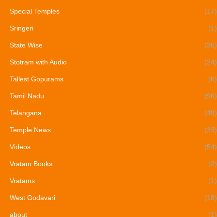
Special Temples
(17)
Sringeri
(1)
State Wise
(36)
Stotram with Audio
(24)
Tallest Gopurams
(6)
Tamil Nadu
(96)
Telangana
(49)
Temple News
(33)
Videos
(54)
Vratam Books
(2)
Vratams
(1)
West Godavari
(18)
about
(1)