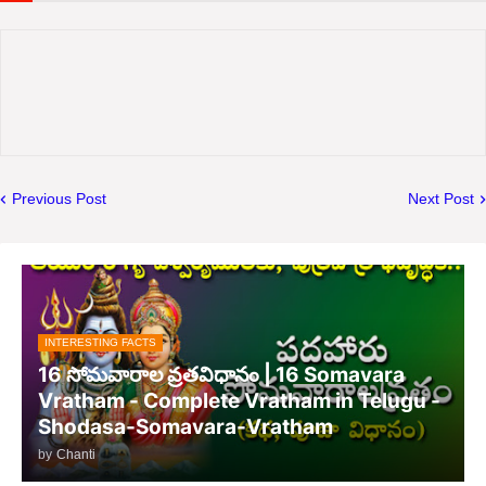
Previous Post
Next Post
INTERESTING FACTS
16 సోమవారాల వ్రతవిధానం | 16 Somavara
Vratham - Complete Vratham in Telugu -
Shodasa-Somavara-Vratham
by
Chanti