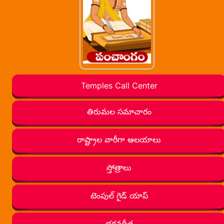
Temples Call Center
తిరుమల సమాచారం
రాష్ట్రాల వారీగా ఆలయాలు
స్తోత్రాలు
టెంపుల్ గైడ్ యాప్
భగవద్గీత