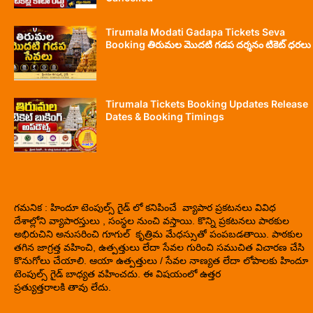
Tirumala Modati Gadapa Tickets Seva
Booking తిరుమల మొదటి గడప దర్శనం టికెట్ ధరలు
Tirumala Tickets Booking Updates Release
Dates & Booking Timings
గమనిక : హిందూ టెంపుల్స్ గైడ్ లో కనిపించే వ్యాపార ప్రకటనలు వివిధ
దేశాల్లోని వ్యాపారస్తులు , సంస్థల నుంచి వస్తాయి. కొన్ని ప్రకటనలు పాఠకుల
అభిరుచిని అనుసరించి గూగుల్ కృత్రిమ మేధస్సుతో పంపబడతాయి. పాఠకుల
తగిన జాగ్రత్త వహించి, ఉత్పత్తులు లేదా సేవల గురించి సముచిత విచారణ చేసి
కొనుగోలు చేయాలి. ఆయా ఉత్పత్తులు / సేవల నాణ్యత లేదా లోపాలకు హిందూ
టెంపుల్స్ గైడ్ బాధ్యత వహించదు. ఈ విషయంలో ఉత్తర
ప్రత్యుత్తరాలకి తావు లేదు.