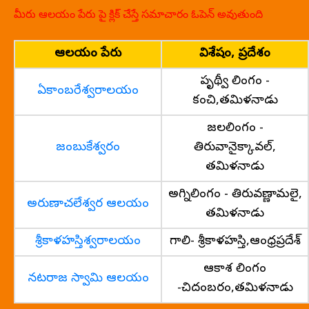
మీరు ఆలయం పేరు పై క్లిక్ చేస్తే సమాచారం ఓపెన్ అవుతుంది
ఆలయం పేరు
విశేషం, ప్రదేశం
పృథ్వీ లింగం -
ఏకాంబరేశ్వరాలయం
కంచి,తమిళనాడు
జలలింగం -
జంబుకేశ్వరం
తిరువానైక్కావల్,
తమిళనాడు
అగ్నిలింగం - తిరువణ్ణామలై,
అరుణాచలేశ్వర ఆలయం
తమిళనాడు
శ్రీకాళహస్తిశ్వరాలయం
గాలి- శ్రీకాళహస్తి,ఆంధ్రప్రదేశ్
ఆకాశ లింగం
నటరాజ స్వామి ఆలయం
-చిదంబరం,తమిళనాడు