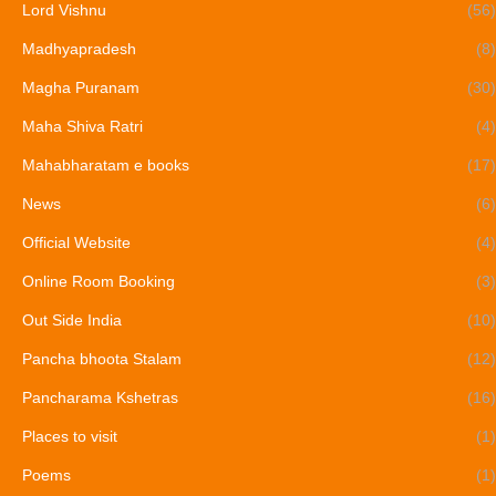
Lord Vishnu
(56)
Madhyapradesh
(8)
Magha Puranam
(30)
Maha Shiva Ratri
(4)
Mahabharatam e books
(17)
News
(6)
Official Website
(4)
Online Room Booking
(3)
Out Side India
(10)
Pancha bhoota Stalam
(12)
Pancharama Kshetras
(16)
Places to visit
(1)
Poems
(1)