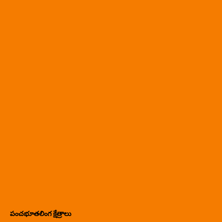
పంచభూతలింగ క్షేత్రాలు