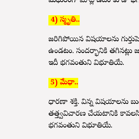
మధురంగా మాట్లాడటం కూడా భగ
4) స్మృతి..
జరిగిపోయిన విషయాలను గుర్తుపెట్టుక
ఉండటం. సందర్భానికి తగినట్లు జర
ఇదీ భగవంతుని విభూతియే.
5) మేధా..
ధారణా శక్తి. విన్న విషయాలను బుద్
తత్త్వవిచారణ చేయటానికి కావలసిన 
భగవంతుని విభూతియే.