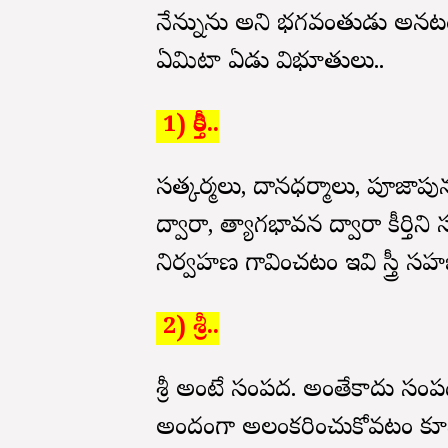
నేనున్నాను అని భగవంతుడు అనటంలో
ఏమిటా ఏడు విభూతులు..
1) కీర్తి..
సత్కర్మలు, దానధర్మాలు, పూజాప
ద్వారా, త్యాగభావన ద్వారా కీర్
నిర్వహణ గావించటం ఇవి స్త్రీ 
2) శ్రీ..
శ్రీ అంటే సంపద. అంతేకాదు సంప
అందంగా అలంకరించుకోవటం కూడా స్త