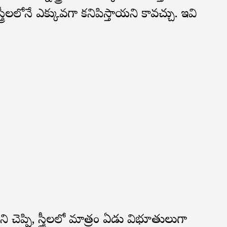
్రీలలోనే ఎక్కువగా కనిపిస్తాయని కావచ్చు. ఇవి
ని చెప్పి, స్త్రీలలో మాత్రం ఏడు విభూతులుగా