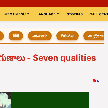
MEGA MENU
LANGUAGE
STOTRAS
CALL CEN
हिंदी
పంచాంగం
తిరుమల
📜 స్తోత్రాలు
ఏడు గుణాలు - Seven qualities
0