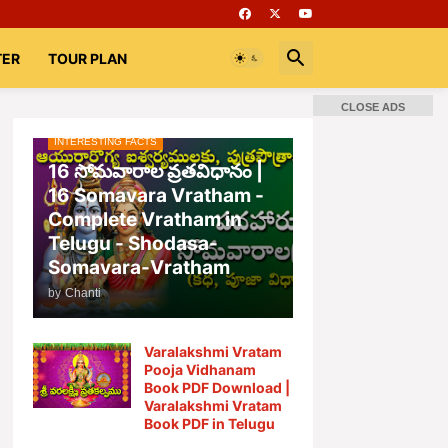
TER
TOUR PLAN
CLOSE ADS
INTERESTING FACTS
📚 Books
Rooms
భగవద్గీత
16 సోమవారాల వ్రతవిధానం |
16 Somavara Vratham -
Complete Vratham in
Telugu - Shodasa-
Somavara-Vratham
by
Chanti
Varalakshmi Vratam
Pooja Vidhanam
Book PDF Download |
Varalakshmi Vratam
Book PDF in Telugu