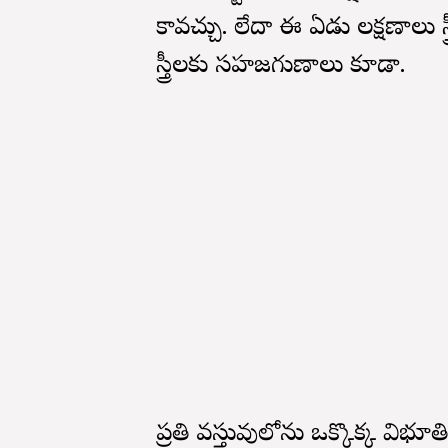
కావచ్చు. లేదా ఈ ఏడు లక్షణాలు స్త
స్త్రీలకు సహజగుణాలు కూడా.
ప్రతి వస్తువులోను ఒక్కొక్క విభూతి