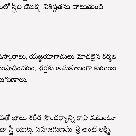
 స్త్రీల యొక్క విశిష్ఠతను చాటుతుంది.
ునస్కారాలు, యజ్ఞయాగాదులు మోదలైన కర్మల
తిని సంపాదించటం, భర్తకు అనుకూలంగా కుటుంబ
సహజగుణాలు.
దతో బాటు శరీర సౌందర్యాన్ని కాపాడుకుంటూ
్రీ యొక్క సహజగుణమే. శ్రీ అంటే లక్ష్మి.