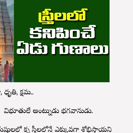
ధా, ధృతి, క్షమ..
ు నా విభూతులే అంటున్నాడు భగవానుడు.
ులలో కన్నా స్త్రీలలోనే ఎక్కువగా శోభిస్తాయని