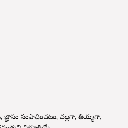
ధి, జ్ఞానం సంపాదించటం, చల్లగా, తియ్యగా,