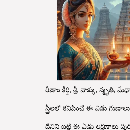
నారీణాం కీర్తి, శ్రీ, వాక్కు, స్మృతి, మే
స్త్రీలలో కనిపించే ఈ ఏడు గుణాల
దీనిని బట్టి ఈ ఏడు లక్షణాలు పురుష