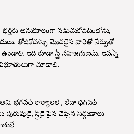
భర్తకు అనుకూలంగా నడుచుకోవటంలోను,
లు, తోటికోడళ్ళు మొదలైన వారితో నేర్పుతో
ండాలి. ఇది కూడా స్త్రీ సహజగుణమే. ఇవన్నీ
ి విభూతులుగా చూడాలి.
అని. భగవత్ కార్యాలలో, లేదా భగవత్
ుషులైనా, స్త్రీలైనా పైన చెప్పిన సద్గుణాలు
ూతులే..