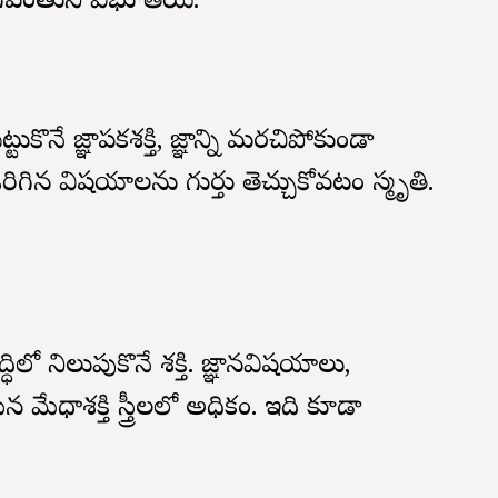
వంతుని విభూతియే.
ొనే జ్ఞాపకశక్తి, జ్ఞానాన్ని మరచిపోకుండా
ిగిన విషయాలను గుర్తు తెచ్చుకోవటం స్మృతి.
ధిలో నిలుపుకొనే శక్తి. జ్ఞానవిషయాలు,
మేధాశక్తి స్త్రీలలో అధికం. ఇది కూడా