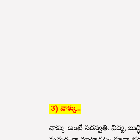
3) వాక్కు..
వాక్కు అంటే సరస్వతి. విద్య, బుద్