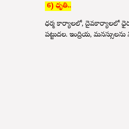
6) ధృతి..
ధర్మ కార్యాలలో, దైవకార్యాలలో ధైర్
పట్టుదల. ఇంద్రియ, మనస్సులను న