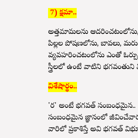
7) క్షమా..
అత్తమామలను ఆదరించటంలోను, 
పిల్లల పోషణలోను, బావలు, మరుదు
వ్యవహరించటంలోను ఎంతో ఓర్పు ఉ
స్త్రీలలో ఉంటే వాటిని భగవంతున
విశేషార్థం..
'నార' అంటే భగవత్ సంబంధమైన.. 
సంబంధమైన జ్ఞానంలో జీవించేవారు పుర
వారిలో ప్రకాశిస్తే అవి భగవత్ విభ