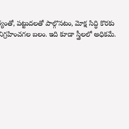
యంతో, పట్టుదలతో పాల్గొనటం, మోక్ష సిద్ధి కొరకు
ిగ్రహించగల బలం. ఇది కూడా స్త్రీలలో అధికమే.