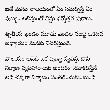
ఐతే మనం దేవాలయంలో ఏం సమర్పిస్తే ఏం
పుణ్యం లభిస్తుందో విష్ణు ధర్మోత్తర పురాణం
తృతీయ ఖండం మూడు వందల నలభై ఒకటవ
అధ్యాయం మనకు వివరిస్తుంది.
దేవాలయం అనేది ఒక పుణ్య వ్యవస్థ. దాని
నిర్మాణ వ్యవహారాలకు అందరూ సహకరిస్తేనే
అది చక్కగా నిర్మాణం సంతరించుకుంటుంది.