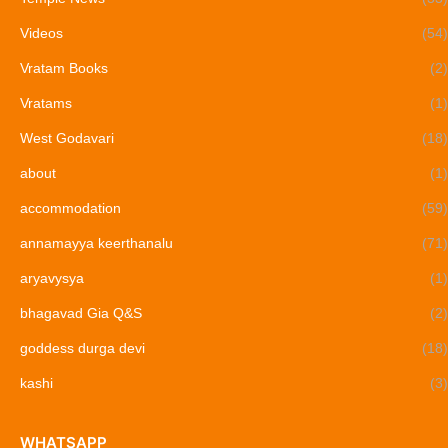
Videos
(54)
Vratam Books
(2)
Vratams
(1)
West Godavari
(18)
about
(1)
accommodation
(59)
annamayya keerthanalu
(71)
aryavysya
(1)
bhagavad Gia Q&S
(2)
goddess durga devi
(18)
kashi
(3)
WHATSAPP