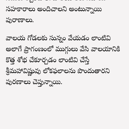
సహకారాలు అందిచాలని అంటున్నాయి
పురాణాలు.
దేవాలయ గోడలకు సున్నం వేయడం లాంటివి
అలాగే ప్రాగంణంలో ముగ్గులు వేసి దేవాలయానికి
కొత్త శోభ చేకూర్చడం లాంటివి చేస్తే
శ్రీమహావిష్ణువు లోకఫలాలను పొందుతారని
పురణాలు చెప్తున్నాయి.