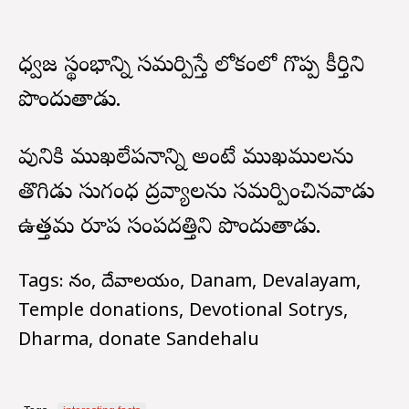
ధ్వజ స్థంభాన్ని సమర్పిస్తే లోకంలో గొప్ప కీర్తిని
పొందుతాడు.
దేవునికి ముఖలేపనాన్ని అంటే ముఖములను
తొగిడు సుగంధ ద్రవ్యాలను సమర్పించినవాడు
ఉత్తమ రూప సంపదత్తిని పొందుతాడు.
Tags: దానం, దేవాలయం, Danam, Devalayam,
Temple donations, Devotional Sotrys,
Dharma, donate Sandehalu