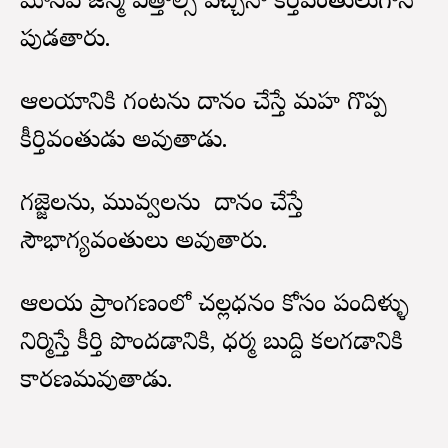
మానవ జన్మ ఎత్తాల్సి వచ్చినా కీర్తివంతులుగానే
పుడతారు.
ఆలయానికి గంటను దానం చేస్తే మహ గొప్ప
కీర్తివంతుడు అవుతాడు.
గజ్జెలను, మువ్వలను దానం చేస్తే
సౌభాగ్యవంతులు అవుతారు.
ఆలయ ప్రాంగణంలో చల్లధనం కోసం పందిళ్ళు
నిర్మిస్తే కీర్తి పొందడానికి, ధర్మ బుద్ది కలగడానికి
కారణమవుతాడు.