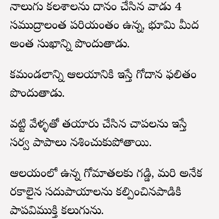
నాలుగు కలశాలను దానం చేసిన వాడు 4
సముద్రాలంత పరియంతం ఉన్న, భూమి మీద
అంత సుఖాన్ని పొందుతాడు.
కమండలాన్ని ఆలయానికి ఇస్తే గోదాన ఫలితం
పొందుతాడు.
వట్టి వేళ్ళతో తయారు చేసిన చాపలను ఇస్తే
సర్వ పాపాలు నశించుకుపోతాయి.
ఆలయంలో ఉన్న గోమాతలకు గడ్డి, మరి అనేక
రకాలైన సదుపాయాలను కల్పించినపాడికి
పాపవిముక్తి కలుగును.