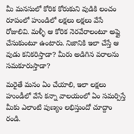
మీ మనసులో కోరిక కోరుకుని దేవుడికి లంచం
రూపంలో హుండిలో లక్షలు లక్షలు వేసే
రోజులివి. మళ్ళీ ఆ కోరిక నెరవేరాలంటూ అప్లై
చేసుకుంటూ ఉంటారు. నిజానికి ఇలా చేస్తే ఆ
దేవుడు కనికరిస్తాడా? మీరు అడిగిన వరాలను
సమకూరుస్తాడా?
మరైతే మనం ఏం చేయాలి, ఇలా లక్షలు
హుండీలో వేసే కన్నా దేవాలయంలో ఏం సమర్పిస్తే
మీకు ఎలాంటి పుణ్యం లభిస్తుందో చూద్దాం
రండి.