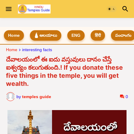
Home
🛕 ఆలయాలు
ENG
हिंदी
పంచాంగం
Home
interesting facts
దేవాలయంలో ఈ ఐదు వస్తువులు దానం చేస్తే
ఐశ్వర్యం కలుగుతుంది.! If you donate these
five things in the temple, you will get
wealth.
by
temples guide
0