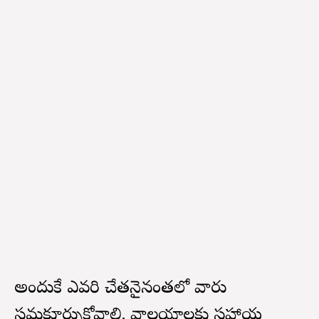
అందుకే ఎవరి చేతనైనంతలో వారు
సమకూర్చుకోవాలి. దేవాలయాలకు సహాయ