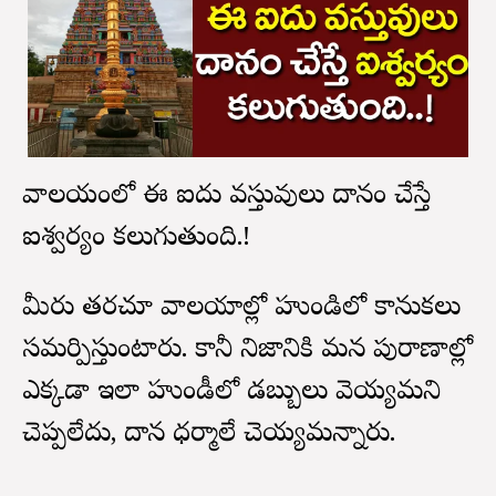
దేవాలయంలో ఈ ఐదు వస్తువులు దానం చేస్తే
ఐశ్వర్యం కలుగుతుంది.!
మీరు తరచూ దేవాలయాల్లో హుండిలో కానుకలు
సమర్పిస్తుంటారు. కానీ నిజానికి మన పురాణాల్లో
ఎక్కడా ఇలా హుండీలో డబ్బులు వెయ్యమని
చెప్పలేదు, దాన ధర్మాలే చెయ్యమన్నారు.