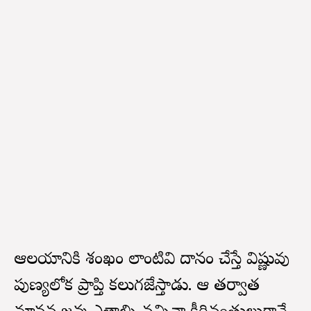
ఆలయానికి శంఖం లాంటివి దానం చేస్తే విష్ణువు
పుణ్యలోక ప్రాప్తి కలుగజేస్తాడు. ఆ తర్వాత