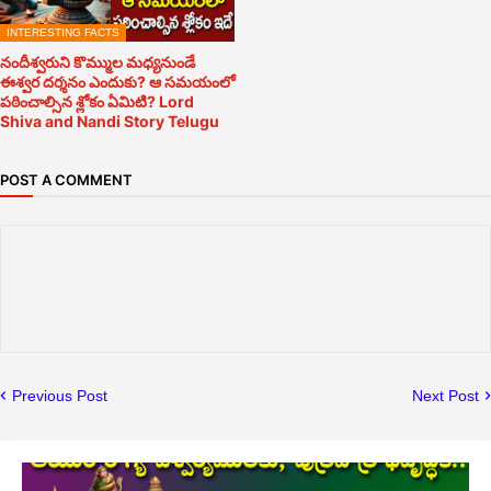
INTERESTING FACTS
నందీశ్వరుని కొమ్ముల మధ్యనుండే
ఈశ్వర దర్శనం ఎందుకు? ఆ సమయంలో
పఠించాల్సిన శ్లోకం ఏమిటి? Lord
Shiva and Nandi Story Telugu
POST A COMMENT
Previous Post
Next Post