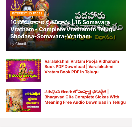
INTERESTING FACTS
16 సోమవారాల వ్రతవిధానం | 16 Somavara
Vratham - Complete Vratham in Telugu -
Shodasa-Somavara-Vratham
by
Chanti
Varalakshmi Vratam Pooja Vidhanam
Book PDF Download | Varalakshmi
Vratam Book PDF in Telugu
సరళమైన తెలుగు లో సంపూర్ణ భగవద్గీత |
Bhagavad Gita Complete Slokas With
Meaning Free Audio Download in Telugu