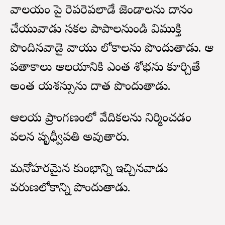
దేవాలయం పై రెపరెపలాడే జెండాలను దానం
చేయువాడు సకల పాపాలనుండి విముక్తి
పొందినవాడై వాయు లోకాలను పొందుతాడు. ఆ
పతాకాలు ఆలయానికి ఎంత శోభను కూర్చితే
అంత యశస్సును దాత పొందుతాడు.
ఆలయ ప్రాంగణంలో వేదికలను నిర్మించడం
వలన పృధ్వీపతి అవుతారు.
మనోహరమైన కుంభాన్ని ఇచ్చినవాడు
వరుణలోకాన్ని పొందుతాడు.