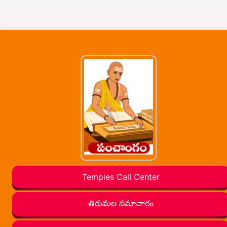
Temples Call Center
తిరుమల సమాచారం