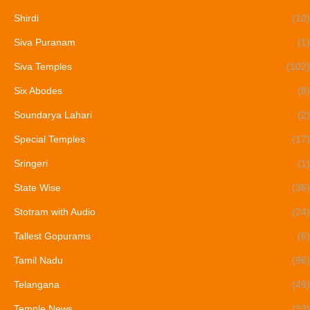
Shirdi
(10)
Siva Puranam
(1)
Siva Temples
(102)
Six Abodes
(8)
Soundarya Lahari
(2)
Special Temples
(17)
Sringeri
(1)
State Wise
(36)
Stotram with Audio
(24)
Tallest Gopurams
(6)
Tamil Nadu
(96)
Telangana
(49)
Temple News
(33)