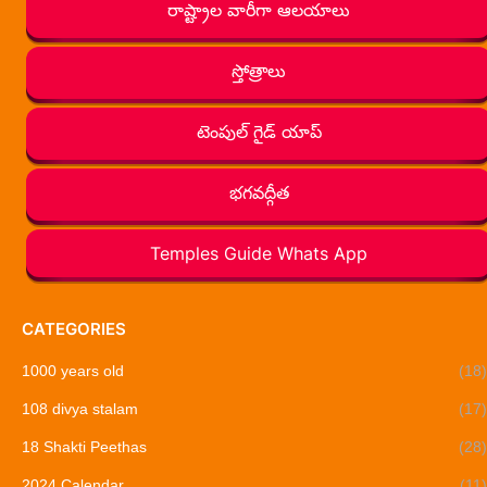
రాష్ట్రాల వారీగా ఆలయాలు
స్తోత్రాలు
టెంపుల్ గైడ్ యాప్
భగవద్గీత
Temples Guide Whats App
CATEGORIES
1000 years old
(18)
108 divya stalam
(17)
18 Shakti Peethas
(28)
2024 Calendar
(11)