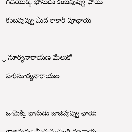
గడియొక్కి భానుడు కంబపువ్వు ఛాయ
కంబపువ్వు మీద కాకారీ పూఛాయ
శ్రీ సూర్యనారాయణ మేలుకో
హరిసూర్యనారాయణ
జామెక్కి భానుడు జాజిపువ్వు ఛాయ