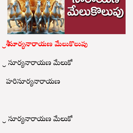
శ్రీ సూర్యనారాయణ మేలుకొలుపు
శ్రీ సూర్యనారాయణ మేలుకో
హరిసూర్యనారాయణ
శ్రీ సూర్యనారాయణ మేలుకో