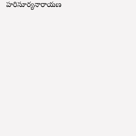
హరిసూర్యనారాయణ