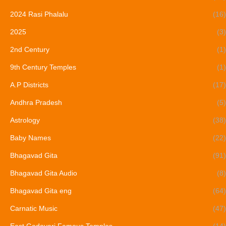
2024 Rasi Phalalu
(16)
2025
(3)
2nd Century
(1)
9th Century Temples
(1)
A.P Districts
(17)
Andhra Pradesh
(5)
Astrology
(38)
Baby Names
(22)
Bhagavad Gita
(91)
Bhagavad Gita Audio
(8)
Bhagavad Gita eng
(64)
Carnatic Music
(47)
East Godavari Famous Temples
(14)