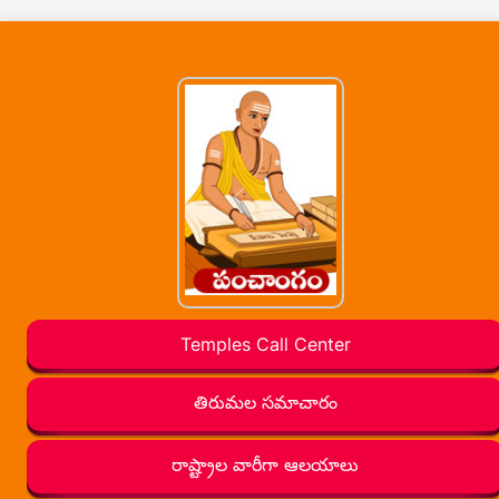
Temples Call Center
తిరుమల సమాచారం
రాష్ట్రాల వారీగా ఆలయాలు