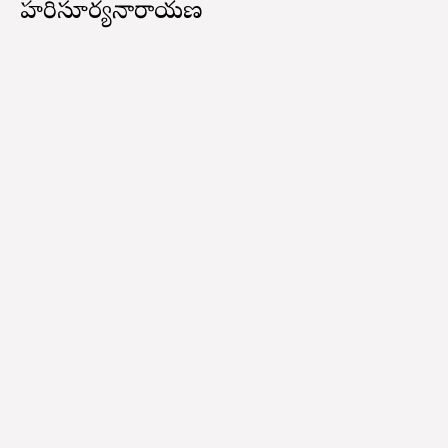
హరిసూర్యనారాయణ