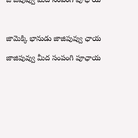
జాజిపువ్వు మీద సంపంగి పూఛాయ
జామెక్కి భానుడు జాజిపువ్వు ఛాయ
జాజిపువ్వు మీద సంపంగి పూఛాయ