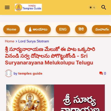
Home
🛕 ఆలయాలు
ENG
हिंदी
పంచాంగం
Home
Lord Surya Stotram
శ్రీ సూర్యనారాయణ మేలుకో ఈ పాట ఒక్కసారి
వినండి సర్వ దోషాలను పోగొట్టుకోండి - Sri
Suryanarayana Melukolupu Telugu
by
temples guide
0