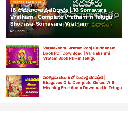
INTERESTING FACTS
16 సోమవారాల వ్రతవిధానం | 16 Somavara
Vratham - Complete Vratham in Telugu -
Shodasa-Somavara-Vratham
by
Chanti
Varalakshmi Vratam Pooja Vidhanam
Book PDF Download | Varalakshmi
Vratam Book PDF in Telugu
సరళమైన తెలుగు లో సంపూర్ణ భగవద్గీత |
Bhagavad Gita Complete Slokas With
Meaning Free Audio Download in Telugu