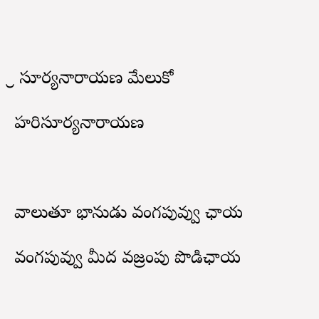
శ్రీ సూర్యనారాయణ మేలుకో
హరిసూర్యనారాయణ
వాలుతూ భానుడు వంగపువ్వు ఛాయ
వంగపువ్వు మీద వజ్రంపు పొడిఛాయ