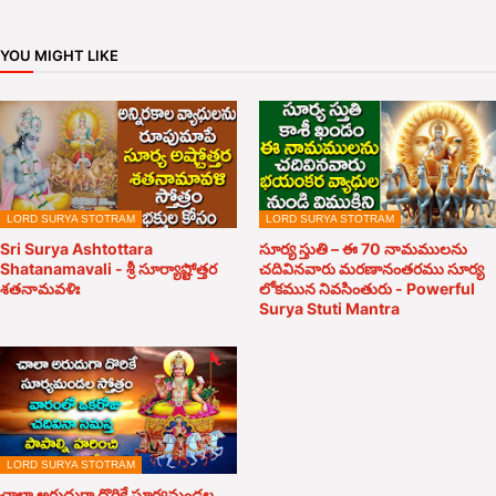
YOU MIGHT LIKE
LORD SURYA STOTRAM
LORD SURYA STOTRAM
Sri Surya Ashtottara
సూర్య స్తుతి – ఈ 70 నామములను
Shatanamavali - శ్రీ సూర్యాష్టోత్తర
చదివినవారు మరణానంతరము సూర్య
శతనామవళిః
లోకమున నివసింతురు - Powerful
Surya Stuti Mantra
LORD SURYA STOTRAM
చాలా అరుదుగా దొరికే సూర్యమండల