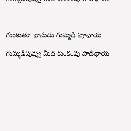
గుంకుతూ భానుడు గుమ్మడి పూఛాయ
గుమ్మడీపువ్వు మీద కుంకంపు పొడిఛాయ