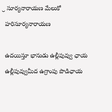
శ్రీ సూర్యనారాయణ మేలుకో
హరిసూర్యనారాయణ
ఉదయిస్తూ భానుడు ఉల్లీపువ్వు ఛాయ
ఉల్లీపువ్వుమీద ఉగ్రాంపు పొడిఛాయ