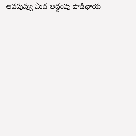
ఆవపువ్వు మీద అద్దంపు పొడిఛాయ