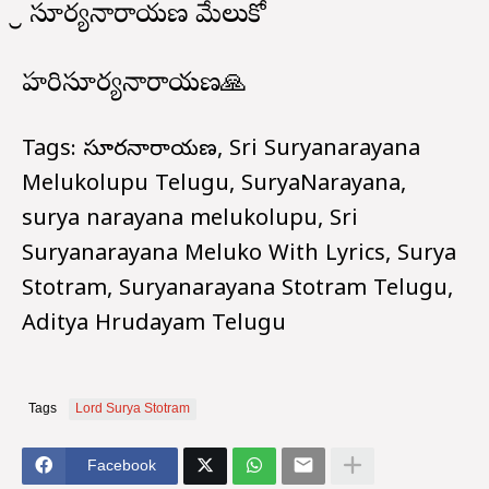
శ్రీ సూర్యనారాయణ మేలుకో
హరిసూర్యనారాయణ🙏
Tags: సూర్యనారాయణ, Sri Suryanarayana
Melukolupu Telugu, SuryaNarayana,
surya narayana melukolupu, Sri
Suryanarayana Meluko With Lyrics, Surya
Stotram, Suryanarayana Stotram Telugu,
Aditya Hrudayam Telugu
Tags
Lord Surya Stotram
Facebook