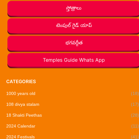
స్తోత్రాలు
టెంపుల్ గైడ్ యాప్
భగవద్గీత
Temples Guide Whats App
CATEGORIES
1000 years old
(18)
108 divya stalam
(17)
18 Shakti Peethas
(28)
2024 Calendar
(11)
2024 Festivals
(41)