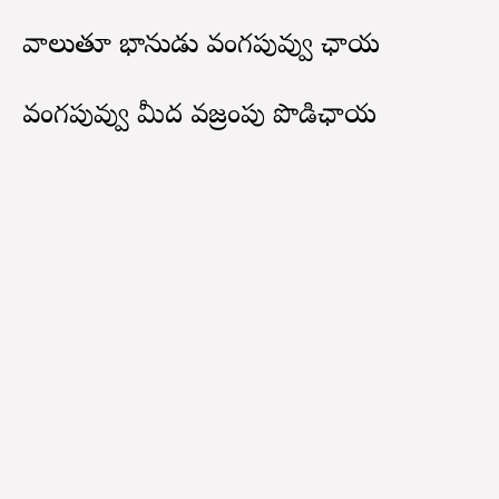
వాలుతూ భానుడు వంగపువ్వు ఛాయ
వంగపువ్వు మీద వజ్రంపు పొడిఛాయ