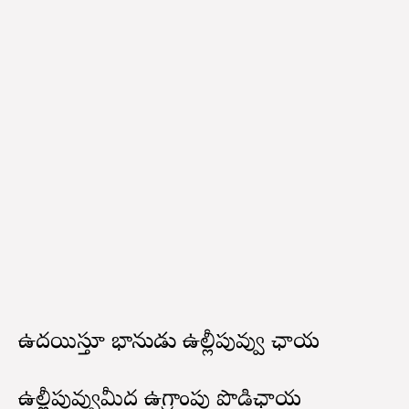
ఉదయిస్తూ భానుడు ఉల్లీపువ్వు ఛాయ
ఉల్లీపువ్వుమీద ఉగ్రాంపు పొడిఛాయ