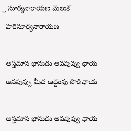
శ్రీ సూర్యనారాయణ మేలుకో
హరిసూర్యనారాయణ
అస్తమాన భానుడు ఆవపువ్వు ఛాయ
ఆవపువ్వు మీద అద్దంపు పొడిఛాయ
అస్తమాన భానుడు ఆవపువ్వు ఛాయ