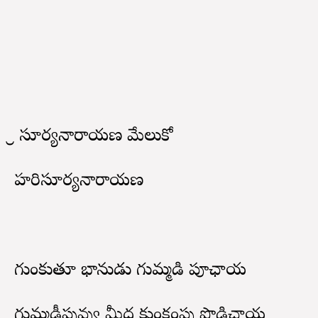
శ్రీ సూర్యనారాయణ మేలుకో
హరిసూర్యనారాయణ
గుంకుతూ భానుడు గుమ్మడి పూఛాయ
గుమ్మడీపువ్వు మీద కుంకంపు పొడిఛాయ