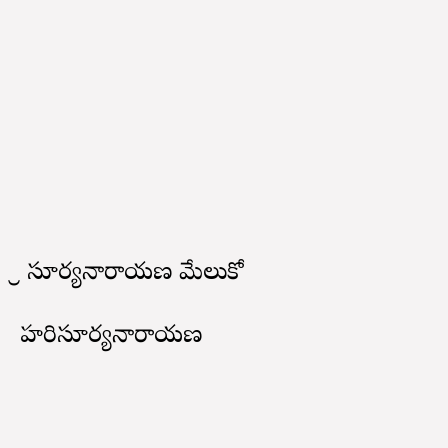
శ్రీ సూర్యనారాయణ మేలుకో
హరిసూర్యనారాయణ