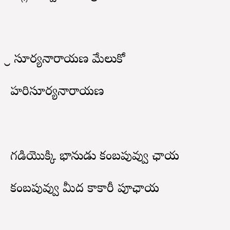
శ్రీ సూర్యనారాయణ మేలుకో
హరిసూర్యనారాయణ
గడియొక్కి భానుడు కంబపువ్వు ఛాయ
కంబపువ్వు మీద కాకారీ పూఛాయ