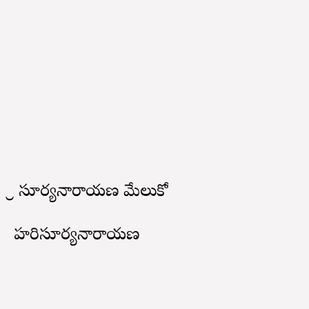
శ్రీ సూర్యనారాయణ మేలుకో
హరిసూర్యనారాయణ