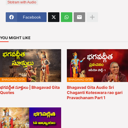
Stotram with Audio
Facebook
YOU MIGHT LIKE
BHAGAVAD GITA
BHAGAVAD GITA
భగవద్గీత సూక్తులు | Bhagavad Gita
Bhagavad Gita Audio Sri
Quotes
Chaganti Koteswara rao gari
Pravachanam Part 1