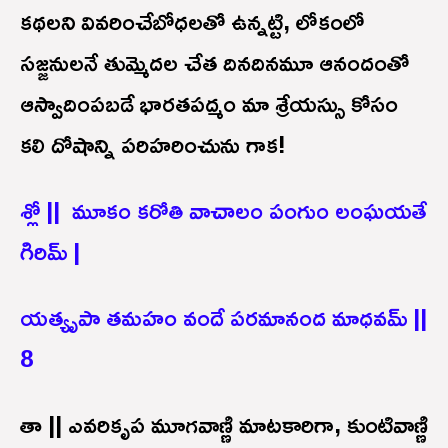
కథలని వివరించేబోధలతో ఉన్నట్టి, లోకంలో
సజ్జనులనే తుమ్మెదల చేత దినదినమూ ఆనందంతో
ఆస్వాదింపబడే భారతపద్మం మా శ్రేయస్సు కోసం
కలి దోషాన్ని పరిహరించును గాక!
శ్లో || మూకం కరోతి వాచాలం పంగుం లంఘయతే
గిరిమ్ |
యత్యృపా తమహం వందే పరమానంద మాధవమ్ ||
8
తా || ఎవరికృప మూగవాణ్ణి మాటకారిగా, కుంటివాణ్ణి