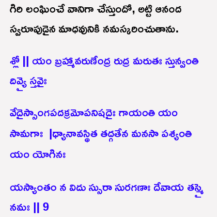
గిరి లంఘించే వానిగా చేస్తుందో, అట్టి ఆనంద
స్వరూపుడైన మాధవునికి నమస్కరించుతాను.
శ్లో || యం బ్రహ్మావరుణేంద్ర రుద్ర మరుతః స్తున్వంతి
దివ్యై స్తవైః
వేదైస్సాంగపదక్రమోపనిషదైః గాయంతి యం
సామగాః |
ధ్యానావస్థిత తద్గతేన మనసా పశ్యంతి
యం యోగినః
యస్యాంతం న విదు స్సురా సురగణాః దేవాయ తస్మై
నమః || 9