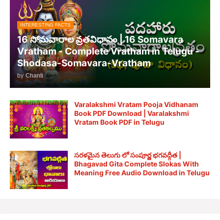
INTERESTING FACTS
16 సోమవారాల వ్రతవిధానం | 16 Somavara
Vratham - Complete Vratham in Telugu -
Shodasa-Somavara-Vratham
by
Chanti
Varalakshmi Vratam Pooja Vidhanam
Book PDF Download | Varalakshmi
Vratam Book PDF in Telugu
సరళమైన తెలుగు లో సంపూర్ణ భగవద్గీత |
Bhagavad Gita Complete Slokas With
Meaning Free Audio Download in Telugu