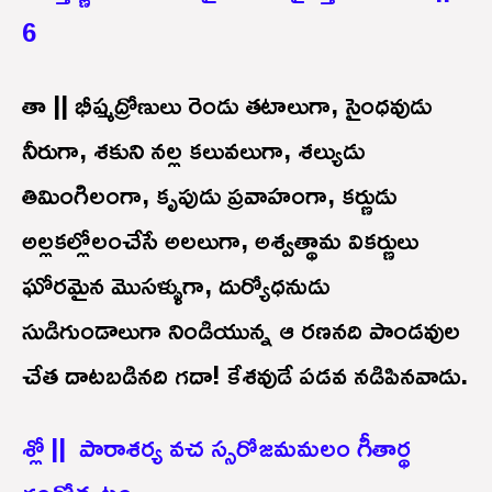
6
తా || భీష్మద్రోణులు రెండు తటాలుగా, సైంధవుడు
నీరుగా, శకుని నల్ల కలువలుగా, శల్యుడు
తిమింగిలంగా, కృపుడు ప్రవాహంగా, కర్ణుడు
అల్లకల్లోలంచేసే అలలుగా, అశ్వత్థామ వికర్ణులు
ఘోరమైన మొసళ్ళుగా, దుర్యోధనుడు
సుడిగుండాలుగా నిండియున్న ఆ రణనది పాండవుల
చేత దాటబడినది గదా! కేశవుడే పడవ నడిపినవాడు.
శ్లో || పారాశర్య వచ స్సరోజమమలం గీతార్థ
గంధోత్కటం