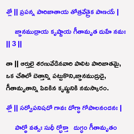
శ్లో || ప్రపన్న పారిజాతాయ తోత్రవేత్రైక పాణయే |
జ్ఞానముద్రాయ కృష్ణాయ గీతామృత దుహే నమః
|| 3 ||
తా || ఆర్తులై శరణువేడినవారి పాలిట పారిజాతమై,
ఒక చేతిలో బెత్తాన్ని పట్టుకొని,జ్ఞానముద్రుడై,
గీతామృతాన్ని పిదికిన కృష్ణునికి నమస్కారం.
శ్లో || సర్వోపనిషదో గావః దోగ్ధా గోపాలనందనః |
పార్థో వత్సః సుధీ ర్భోక్తా దుగ్ధం గీతామృతం