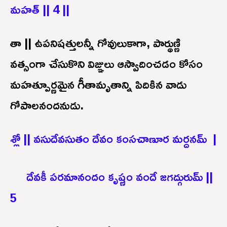
మహత్ || 4 ||
తా || ఉపనిషత్తులన్నీ గోవులుకాగా, పార్థుణ్ణి
వత్సంగా చేసుకొని విజ్ఞులు ఆస్వాదించడం కోసం
మహత్పూర్ణమైన గీతామృతాన్ని పిదికిన వాడు
గోపాలనందనుడు.
శ్లో || వసుదేవసుతం దేవం కంసచాణూర మర్దనమ్ |
దేవకీ పరమానందం కృష్ణం వందే జగద్గురుమ్ ||
5