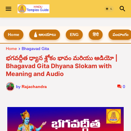
Home
🛕 ఆలయాలు
ENG
हिंदी
పంచాంగం
Home
Bhagavad Gita
భగవద్గీత ధ్యాన శ్లోకం భావం మరియు ఆడియో |
Bhagavad Gita Dhyana Slokam with
Meaning and Audio
by
Rajachandra
0