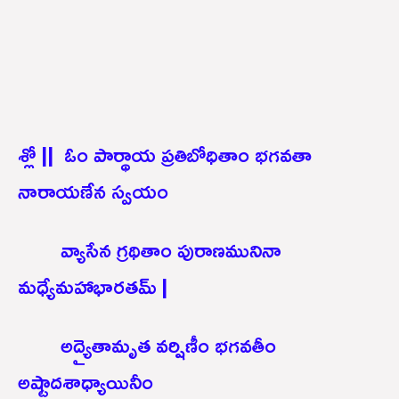
శ్లో || ఓం పార్థాయ ప్రతిబోధితాం భగవతా
నారాయణేన స్వయం
వ్యాసేన గ్రథితాం పురాణమునినా
మధ్యేమహాభారతమ్ |
అద్యైతామృత వర్షిణీం భగవతీం
అష్టాదశాధ్యాయినీం