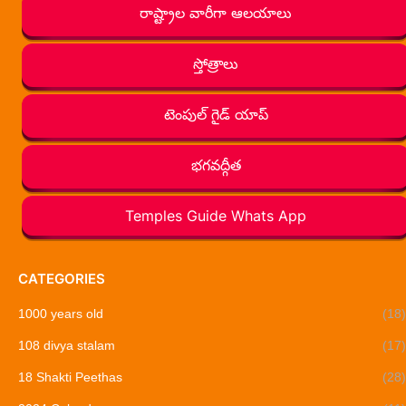
రాష్ట్రాల వారీగా ఆలయాలు
స్తోత్రాలు
టెంపుల్ గైడ్ యాప్
భగవద్గీత
Temples Guide Whats App
CATEGORIES
1000 years old
(18)
108 divya stalam
(17)
18 Shakti Peethas
(28)