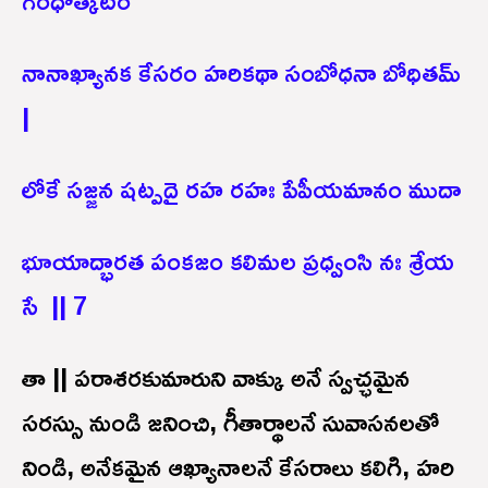
నానాఖ్యానక కేసరం హరికథా సంబోధనా బోధితమ్
|
లోకే సజ్జన షట్పదై రహ రహః పేపీయమానం ముదా
భూయాద్భారత పంకజం కలిమల ప్రధ్వంసి నః శ్రేయ
సే || 7
తా || పరాశరకుమారుని వాక్కు అనే స్వచ్ఛమైన
సరస్సు నుండి జనించి, గీతార్థాలనే సువాసనలతో
నిండి, అనేకమైన ఆఖ్యానాలనే కేసరాలు కలిగి, హరి