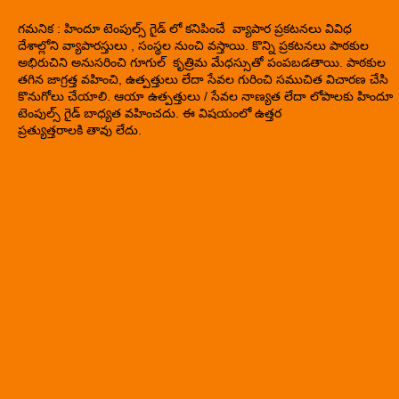
గమనిక : హిందూ టెంపుల్స్ గైడ్ లో కనిపించే వ్యాపార ప్రకటనలు వివిధ
దేశాల్లోని వ్యాపారస్తులు , సంస్థల నుంచి వస్తాయి. కొన్ని ప్రకటనలు పాఠకుల
అభిరుచిని అనుసరించి గూగుల్ కృత్రిమ మేధస్సుతో పంపబడతాయి. పాఠకుల
తగిన జాగ్రత్త వహించి, ఉత్పత్తులు లేదా సేవల గురించి సముచిత విచారణ చేసి
కొనుగోలు చేయాలి. ఆయా ఉత్పత్తులు / సేవల నాణ్యత లేదా లోపాలకు హిందూ
టెంపుల్స్ గైడ్ బాధ్యత వహించదు. ఈ విషయంలో ఉత్తర
ప్రత్యుత్తరాలకి తావు లేదు.