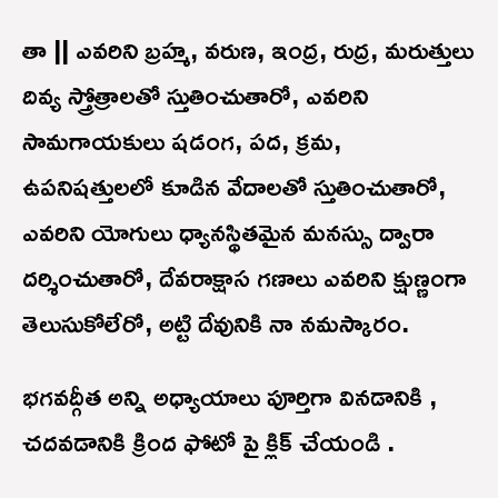
తా || ఎవరిని బ్రహ్మ, వరుణ, ఇంద్ర, రుద్ర, మరుత్తులు
దివ్య స్త్రోత్రాలతో స్తుతించుతారో, ఎవరిని
సామగాయకులు షడంగ, పద, క్రమ,
ఉపనిషత్తులలో కూడిన వేదాలతో స్తుతించుతారో,
ఎవరిని యోగులు ధ్యానస్థితమైన మనస్సు ద్వారా
దర్శించుతారో, దేవరాక్షాస గణాలు ఎవరిని క్షుణ్ణంగా
తెలుసుకోలేరో, అట్టి దేవునికి నా నమస్కారం.
భగవద్గీత అన్ని అధ్యాయాలు పూర్తిగా వినడానికి ,
చదవడానికి క్రింద ఫోటో పై క్లిక్ చేయండి .