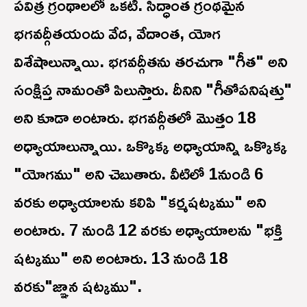
పవిత్ర గ్రంథాలలో ఒకటి. సిద్ధాంత గ్రంథమైన
భగవద్గీతయందు వేద, వేదాంత, యోగ
విశేషాలున్నాయి. భగవద్గీతను తరచుగా "గీత" అని
సంక్షిప్త నామంతో పిలుస్తారు. దీనిని "గీతోపనిషత్తు"
అని కూడా అంటారు. భగవద్గీతలో మొత్తం 18
అధ్యాయాలున్నాయి. ఒక్కొక్క అధ్యాయాన్ని ఒక్కొక్క
"యోగము" అని చెబుతారు. వీటిలో 1నుండి 6
వరకు అధ్యాయాలను కలిపి "కర్మషట్కము" అని
అంటారు. 7 నుండి 12 వరకు అధ్యాయాలను "భక్తి
షట్కము" అని అంటారు. 13 నుండి 18
వరకు"జ్ఞాన షట్కము".