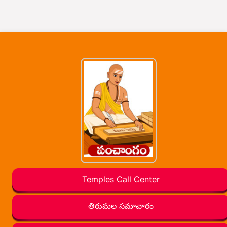
Temples Call Center
తిరుమల సమాచారం