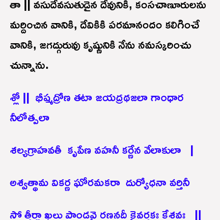
తా || వసుదేవసుతుడైన దేవునికి, కంసచాణూరులను
మర్దించిన వానికి, దేవికికి పరమానందం కలిగించే
వానికి, జగద్గురువు కృష్ణునికి నేను నమస్కరించు
చున్నాను.
శ్లో || భీష్మద్రోణ తటా జయద్రథజలా గాంధార
నీలోత్పలా
శల్యగ్రాహవతీ కృపేణ వహనీ కర్ణేన వేలాకులా |
అశ్వత్థామ వికర్ణ ఘోరమకరా దుర్యోధనా వర్తినీ
సో త్తీర్ణా ఖలు పాండవై రణనదీ కైవర్తకః కేశవః ||