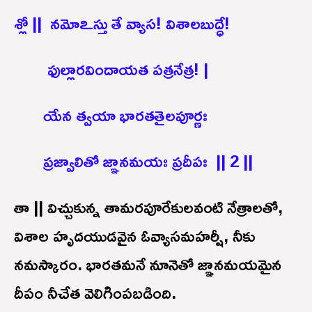
శ్లో || నమోఽస్తు తే వ్యాస! విశాలబుద్ధే!
ఫుల్లారవిందాయత పత్రనేత్ర! |
యేన త్వయా భారతతైలపూర్ణః
ప్రజ్వాలితో జ్ఞానమయః ప్రదీపః || 2 ||
తా || విచ్చుకున్న తామరపూరేకులవంటి నేత్రాలతో,
విశాల హృదయుడవైన ఓవ్యాసమహర్షీ, నీకు
నమస్కారం. భారతమనే నూనెతో జ్ఞానమయమైన
దీపం నీచేత వెలిగింపబడింది.