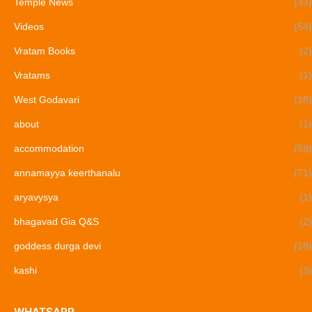
Temple News
(33)
Videos
(54)
Vratam Books
(2)
Vratams
(1)
West Godavari
(18)
about
(1)
accommodation
(59)
annamayya keerthanalu
(71)
aryavysya
(1)
bhagavad Gia Q&S
(2)
goddess durga devi
(18)
kashi
(3)
WHATSAPP