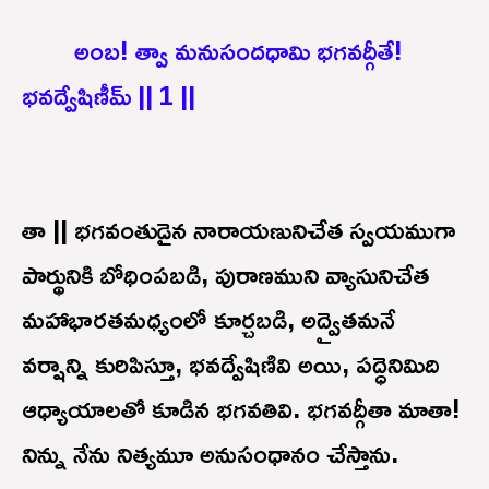
అంబ! త్వా మనుసందధామి భగవద్గీతే!
భవద్వేషిణీమ్ || 1 ||
తా || భగవంతుడైన నారాయణునిచేత స్వయముగా
పార్థునికి బోధింపబడి, పురాణముని వ్యాసునిచేత
మహాభారతమధ్యంలో కూర్చబడి, అద్వైతమనే
వర్షాన్ని కురిపిస్తూ, భవద్వేషిణివి అయి, పద్ధెనిమిది
ఆధ్యాయాలతో కూడిన భగవతివి. భగవద్గీతా మాతా!
నిన్ను నేను నిత్యమూ అనుసంధానం చేస్తాను.