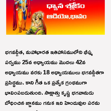
భగవద్గీత, మహాభారత ఇతిహాసములోని భీష్మ
పర్వము 25వ అధ్యాయము మొదలు 42వ
అధ్యాయము వరకు 18 అధ్యాయములు భగవద్గీతగా
ప్రసిద్ధము. కాని గీత ఒక ప్రత్యేక గ్రంథముగా
భావింపబడుతుంది. సాక్షాత్తు కృష్ణ భగవానుడు
బోధించిన జ్ఞానము గనుక ఇది హిందువుల పరమ