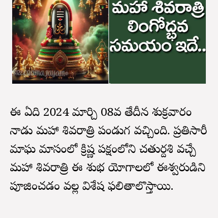
ఈ ఏడాది 2024 మార్చి 08వ తేదీన శుక్రవారం
నాడు మహా శివరాత్రి పండుగ వచ్చింది. ప్రతిసారీ
మాఘ మాసంలో క్రిష్ణ పక్షంలోని చతుర్దశి వచ్చే
మహా శివరాత్రి ఈ శుభ యోగాలలో ఈశ్వరుడిని
పూజించడం వల్ల విశేష ఫలితాలొస్తాయి.