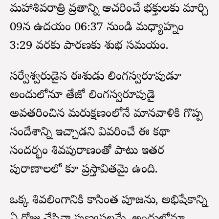
మహాశివరాత్రి వ్రతాన్ని ఆచరించే భక్తులకు మార్చి
09న ఉదయం 06:37 నుండి మధ్యాహ్నం
3:29 వరకు పారణకు శుభ సమయం.
సర్వేశ్వరుడైన ఈశుడు లింగస్వరూపుడూ
అందులోనూ తేజో లింగస్వరూపుడై
అవతరించిన మరుక్షణంలోనే మానవాళికి గొప్ప
సందేశాన్ని ఇచ్చాడని వివరించే ఈ కథా
సందర్భం శివపురాణంతో పాటు ఇతర
పురాణాలలో కూడా ప్రస్తావితమై ఉంది.
ఒక్క శివలింగానికి కాసింత పూజను, అభిషేకాన్ని