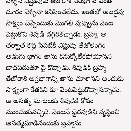
వెళ్ళిన విష్ణువుకు తేజోరాశి పీఠభాగం ఎంత
దూరం వెళ్ళినా కనిపించలేదు. ఇంతలో అబద్ధపు
సాక్ష్యం చెప్పేందుకు మొగలి పువ్వును వెంట
పెట్టుకొని శివుడి దగ్గరకొచ్చాడు. బ్రహ్మ, ఆ
తర్వాత కొద్ది సేపటికి విష్ణువు తేజోలింగం
అడుగు భాగం తాను కనుక్కోలేకపోయానని
బాధపడుతూ పై కొచ్చాడు. శివుడికి బ్రహ్మ
తేజోరాశి అగ్రభాగాన్ని తాను చూశానని అందుకు
సాక్ష్యంగా కేతకిని కూడా వెంటపెట్టుకొచ్చానన్నాడు.
ఆ అసత్య మాటలకు శివుడికి కోపం
ముంచుకువచ్చిది. వెంటనే భైరవుడిని సృష్టించి
అసత్యమాడినందుకు బ్రహ్మను