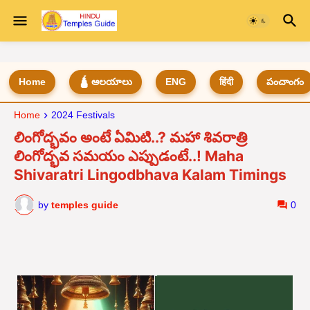
Home
🛕 ఆలయాలు
ENG
हिंदी
పంచాంగం
Home
2024 Festivals
లింగోద్భవం అంటే ఏమిటి..? మహా శివరాత్రి
లింగోద్భవ సమయం ఎప్పుడంటే..! Maha
Shivaratri Lingodbhava Kalam Timings
by
temples guide
0