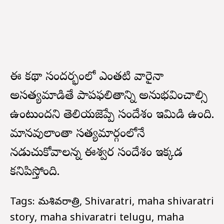
ఈ కథా సందర్భంలో ఎంతటి వారైనా
అసత్యమాడితే పాపఫలితాన్ని అనుభవించాల్సి
ఉంటుందని తెలియజెప్పే సందేశం ఇమిడి ఉంది.
మానవులాంతా సత్యమార్గంలోనే
నడుచుకోవాలన్న ఈశ్వర సందేశం ఇక్కడ
కనిపిస్తోంది.
Tags: మహాశివరాత్రి, Shivaratri, maha shivaratri
story, maha shivaratri telugu, maha