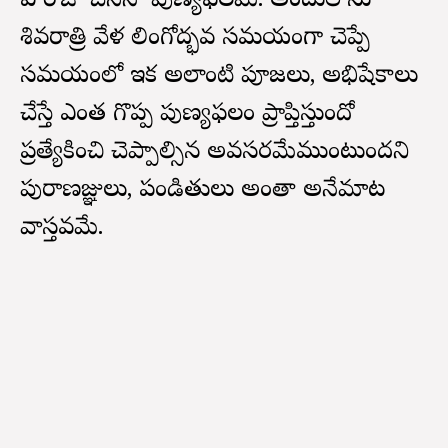
ఏ రోజు చేసినా పుణ్యఫలమే. అందులోనూ
శివరాత్రి వేళ లింగోద్భవ సమయంగా చెప్పే
సమయంలో ఇక అలాంటి పూజలు, అభిషేకాలు
చేస్తే ఎంత గొప్ప పుణ్యఫలం ప్రాప్తిస్తుందో
ప్రత్యేకించి చెప్పాల్సిన అవసరమేముంటుందని
పురాణజ్ఞులు, పండితులు అంతా అనేమాట
వాస్తవమే.