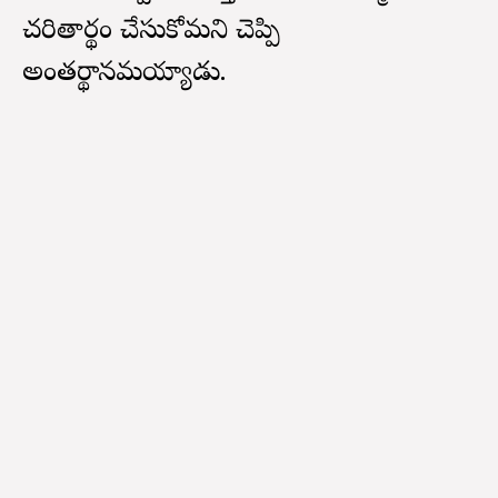
చరితార్థం చేసుకోమని చెప్పి
అంతర్థానమయ్యాడు.