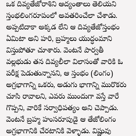
ఒక దివ్యతేజోరాశిని ఆద్యంతాలు తెలియని
స్తంభలింగరూపంలో అవతరించేలా చేశాడు.
అప్పటిదాకా అక్కడ లేని ఆ దివ్యతేజోస్తంభం
ఏమిటా అని హరి, బ్రహ్మలు యుద్ధంమాని
విస్తుపోతూ చూశారు. వెంటనే పార్వతీ
వల్లభుడు తన దివ్యలీలా విలాసంతో వారికి ఓ
పరీక్ష పెడుతున్నానని, ఆ స్తంభం (లింగం)
అగ్రభాగాన్ని ఒకరు, అడుగు భాగాన్ని మురొకరు
చూసి రావాలని, ఎవరు ముందుగా వస్తే వారే
గొప్పని, వారికే సర్వాధిపత్యం అని చెప్పాడు.
వెంటనే బ్రహ్మ హంసరూపుడై ఆ తేజోలింగం
అగ్రభాగానికి చేరటానికి వెళ్ళాడు. విష్ణువు