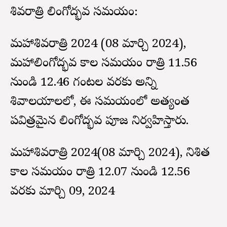
శివరాత్రి లింగోద్భవ సమయం:
మహాశివరాత్రి 2024 (08 మార్చి 2024),
మహాలింగోద్భవ కాల సమయం రాత్రి 11.56
నుండి 12.46 గంటల వరకు అన్ని
శివాలయాలలో, ఈ సమయంలో అత్యంత
పవిత్రమైన లింగోద్భవ పూజ నిర్వహిస్తారు.
మహాశివరాత్రి 2024(08 మార్చి 2024), నిశిత
కాల సమయం రాత్రి 12.07 నుండి 12.56
వరకు మార్చి 09, 2024