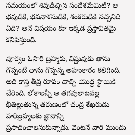
సమయంలో శివుడిచ్చిన సందేశమేమిటి? ఆ
భవుడికి, భవనాశనుడికి, శంకరుడికి నచ్చనిది
ఏది? అనే విషయం కూడా ఇక్కడ ప్రస్తావితమై
కనిపిస్తుంది.
పూర్వం ఓసారి బ్రహ్మకు, విష్ణువుకు తాను
గొప్పంటే తాను గొప్పన్న అహంకారం కలిగింది.
అది కాస్త తీవ్ర రూపం దాల్చి యుద్ధ స్థాయికి
చేరింది. లోకాలన్నీ ఆ తగవులాటవల్ల
భీతిల్లుతున్న తరుణంలో చంద్ర శేఖరుడు
హరిబ్రహ్మలకు జ్ఞానాన్ని
ప్రసాదించాలనుకున్నాడు. వెంటనే వారి ముందు