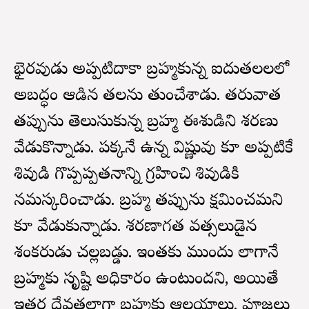
భైరవుడు అప్పటిదాకా బ్రహ్మకున్న ఐదుతలలలో
అబద్ధం ఆడిన తలను తుంచేశాడు. తరువాత
తప్పును తెలుసుకున్న బ్రహ్మ ఈశుడిని శరణు
వేడుకొన్నాడు. పక్కనే ఉన్న విష్ణువు కూడా అప్పటికే
శివుడి గొప్పప్పతనాన్ని గ్రహించి శివుడికి
నమస్కరించాడు. బ్రహ్మ తప్పును క్షమించమని
కూడా వేడుకున్నాడు. శరణాగత వత్సలుడైన
శంకరుడు చల్లబడ్డాడు. ఇంతకు ముందు లాగానే
బ్రహ్మకు సృష్టి అధికారం ఉంటుందని, అయితే
ఇతర దేవతల్లాగా బ్రహ్మకు ఆలయాలు, పూజలు