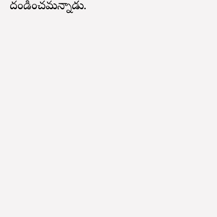
దండించమన్నాడు.