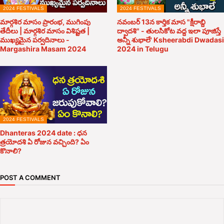
2024 FESTIVALS
2024 FESTIVALS
మార్గశిర మాసం ప్రారంభ, ముగింపు
నవంబర్ 13న కార్తిక మాస "క్షీరాబ్ది
తేదీలు | మార్గశిర మాసం విశిష్టత |
ద్వాదశి" - తులసికోట వద్ద ఇలా పూజిస్తే
ముఖ్యమైన పర్వదినాలు -
అన్నీ శుభాలే' Ksheerabdi Dwadasi
Margashira Masam 2024
2024 in Telugu
2024 FESTIVALS
Dhanteras 2024 date : ధన
త్రయోదశి ఏ రోజున వచ్చింది? ఏం
కొనాలి?
POST A COMMENT