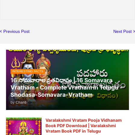
Previous Post
Next Post
INTERESTING FACTS
16 సోమవారాల వ్రతవిధానం | 16 Somavara
Vratham - Complete Vratham in Telugu -
Shodasa-Somavara-Vratham
by
Chanti
Varalakshmi Vratam Pooja Vidhanam
Book PDF Download | Varalakshmi
Vratam Book PDF in Telugu