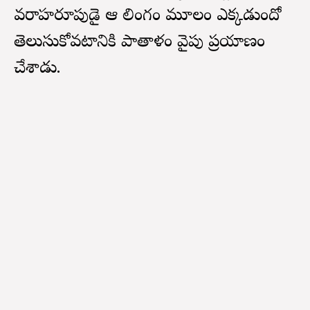
వరాహరూపుడై ఆ లింగం మూలం ఎక్కడుందో
తెలుసుకోవటానికి పాతాళం వైపు ప్రయాణం
చేశాడు.