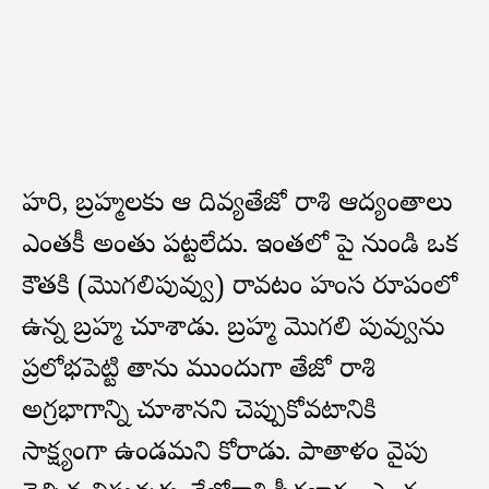
హరి, బ్రహ్మలకు ఆ దివ్యతేజో రాశి ఆద్యంతాలు
ఎంతకీ అంతు పట్టలేదు. ఇంతలో పై నుండి ఒక
కౌతకి (మొగలిపువ్వు) రావటం హంస రూపంలో
ఉన్న బ్రహ్మ చూశాడు. బ్రహ్మ మొగలి పువ్వును
ప్రలోభపెట్టి తాను ముందుగా తేజో రాశి
అగ్రభాగాన్ని చూశానని చెప్పుకోవటానికి
సాక్ష్యంగా ఉండమని కోరాడు. పాతాళం వైపు