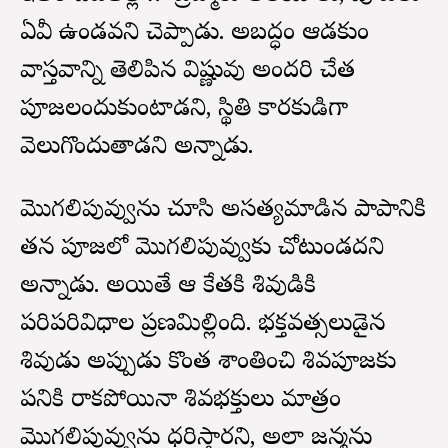
ఏవీ ఉండవని చెప్పాడు. అబద్ధం ఆడకుండా
వాస్తవాన్ని తెలిపిన విష్ణువు అందరి చేత
పూజలందుకుంటాడని, స్థితి కారకుడిగా
వెలుగొందుతాడని అన్నాడు.
మొగలిపువ్వును చూసి అసత్యమాడిన పాపానికి
తన పూజలో మొగలిపువ్వుకు చోటుండదని
అన్నాడు. అయితే ఆ కేతకి శివుడికి
పరిపరివిధాల ప్రణమిల్లింది. భక్తవత్సలుడైన
శివుడు అప్పుడు కొంత శాంతించి శివపూజకు
పనికి రాకపోయినా శివభక్తులు మాత్రం
మొగలిపువ్వును ధరిస్తారని, అలా జన్మను