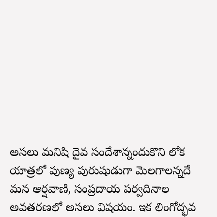
అసలు మనిషి దైవ సందేశాన్నందుకొని లోక
యాత్రలో పుణ్య పురుషుడుగా మెలగాలన్నదే
మన ఆర్షవాణి, సంప్రదాయ పర్వదినాల
అవతరణలో అసలు విషయం. ఇక లింగోద్భవ