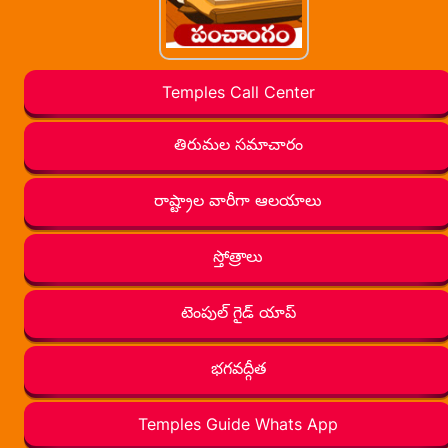
Temples Call Center
తిరుమల సమాచారం
రాష్ట్రాల వారీగా ఆలయాలు
స్తోత్రాలు
టెంపుల్ గైడ్ యాప్
భగవద్గీత
Temples Guide Whats App