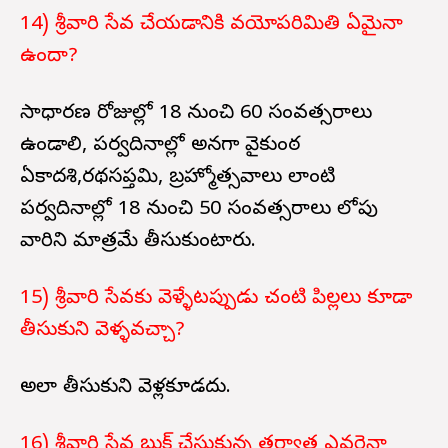
14) శ్రీవారి సేవ చేయడానికి వయోపరిమితి ఏమైనా
ఉందా?
సాధారణ రోజుల్లో 18 నుంచి 60 సంవత్సరాలు
ఉండాలి, పర్వదినాల్లో అనగా వైకుంఠ
ఏకాదశి,రథసప్తమి, బ్రహ్మోత్సవాలు లాంటి
పర్వదినాల్లో 18 నుంచి 50 సంవత్సరాలు లోపు
వారిని మాత్రమే తీసుకుంటారు.
15) శ్రీవారి సేవకు వెళ్ళేటప్పుడు చంటి పిల్లలు కూడా
తీసుకుని వెళ్ళవచ్చా?
అలా తీసుకుని వెళ్లకూడదు.
16) శ్రీవారి సేవ బుక్ చేసుకున్న తర్వాత ఎవరైనా