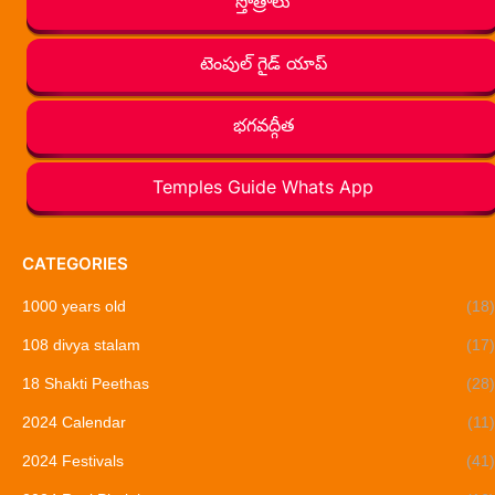
స్తోత్రాలు
టెంపుల్ గైడ్ యాప్
భగవద్గీత
Temples Guide Whats App
CATEGORIES
1000 years old
(18)
108 divya stalam
(17)
18 Shakti Peethas
(28)
2024 Calendar
(11)
2024 Festivals
(41)