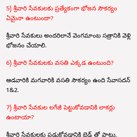
5) శ్రీవారి సేవకులకు ప్రత్యేకంగా భోజన సౌకర్యం
ఏమైనా ఉంటుందా?
శ్రీవారి సేవకులు అందరిలానే వెంగమాంబ సత్రానికి వెళ్లి
భోజనం చేయాలి.
6) శ్రీవారి సేవకులకు వసతి ఎక్కడ ఉంటుంది?
ఆడవారికి మగవారికి వసతి సౌకర్యం ఉంది సేవాసదన్
1&2.
7) శ్రీవారి సేవకుల లగేజీ పెట్టుకోవడానికి లాకర్లు
ఉంటాయా?
శ్రీవారి సేవకులకు పడుకోవడానికి బెడ్ తో పాటు,