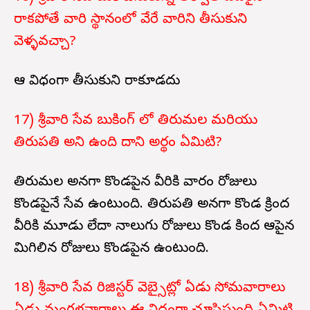
రాకపోతే వారి స్థానంలో వేరే వారిని తీసుకుని
వెళ్ళవచ్చా?
ఆ విధంగా తీసుకుని రాకూడదు
17) శ్రీవారి సేవ బుకింగ్ లో తిరుమల మరియు
తిరుపతి అని ఉంది దాని అర్థం ఏమిటి?
తిరుమల అనగా కొండపైన వీరికి వారం రోజులు
కొండపైనే సేవ ఉంటుంది. తిరుపతి అనగా కొండ క్రింద
వీరికి మూడు లేదా నాలుగు రోజులు కొండ కింద ఆపైన
మిగిలిన రోజులు కొండపైన ఉంటుంది.
18) శ్రీవారి సేవ రిజిస్టర్ వెబ్సైట్లో ఏడు సోమవారాలు