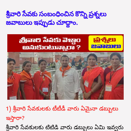
శ్రీవారి సేవకు సంబంధించిన కొన్ని ప్రశ్నలు
జవాబులు ఇప్పుడు చూద్దాం.
1) శ్రీవారి సేవకులకు టీటీడీ వారు ఏమైనా డబ్బులు
ఇస్తారా?
శ్రీవారి సేవకులకు టిటిడి వారు డబ్బులు ఏమి ఇవ్వరు