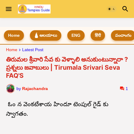
Home
🛕 ఆలయాలు
ENG
हिंदी
పంచాంగం
Home
Latest Post
తిరుమల శ్రీవారి సేవ కు వెళ్ళాలి అనుకుంటున్నారా ?
ప్రశ్నలు జవాబులు | Tirumala Srivari Seva
FAQ'S
by
Rajachandra
1
ఓం నమో వెంకటేశాయ హిందూ టెంపుల్ గైడ్ కు
స్వాగతం.