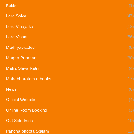
Kukke
(1)
Lord Shiva
(47)
Lord Vinayaka
(12)
Lord Vishnu
(56)
Madhyapradesh
(8)
Magha Puranam
(30)
Maha Shiva Ratri
(4)
Mahabharatam e books
(17)
News
(6)
Official Website
(4)
Online Room Booking
(3)
Out Side India
(10)
Pancha bhoota Stalam
(12)