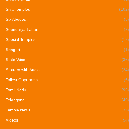
Siva Temples
(102)
Six Abodes
(8)
Soundarya Lahari
(2)
Special Temples
(17)
Sringeri
(1)
State Wise
(36)
Stotram with Audio
(24)
Tallest Gopurams
(6)
Tamil Nadu
(96)
Telangana
(49)
Temple News
(33)
Videos
(54)