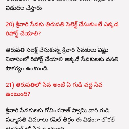
విడుదల చేస్తారు
20) శ్రీవారి సేవకు తిరుపతి సెలెక్ట్ చేసుకుంటే ఎక్కడ
రిపోర్ట్ చేయాలి?
తిరుపతి సెలెక్ట్ చేసుకున్న శ్రీవారి సేవకులు విష్ణు
నివాసంలో రిపోర్ట్ చేయాలి అక్కడే సేవకులకు వసతి
సౌకర్యం ఉంటుంది.
21) తిరుపతిలో సేవ అంటే ఏ గుడి వద్ద సేవ
ఉంటుంది?
శ్రీవారి సేవకులకు గోవిందరాజ్ స్వామి వారి గుడి
పద్మావతి వివరాలు కపిల్ తీర్థం ఈ విధంగా లోకల్