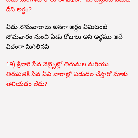
ఏడు మంగళవారాలు ఈ విధంగా చూపిస్తుంది ఏమిటి
దీని అర్థం?
ఏడు సోమవారాలు అనగా అర్థం ఏమిటంటే
సోమవారం నుంచి ఏడు రోజులు అని అర్థము అదే
విధంగా మిగిలినవి
19) శ్రీవారి సేవ వెబ్సైట్లో తిరుమల మరియు
తిరుపతికి సేవ ఏఏ వారాల్లో విడుదల చేస్తారో మాకు
తెలియడం లేదు?