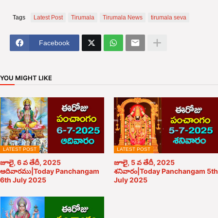
Tags
Latest Post
Tirumala
Tirumala News
tirumala seva
Facebook
YOU MIGHT LIKE
LATEST POST
LATEST POST
జూలై, 6 వ తేదీ, 2025
జూలై, 5 వ తేదీ, 2025
ఆదివారము|Today Panchangam
శనివారం|Today Panchangam 5th
6th July 2025
July 2025