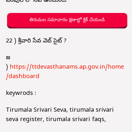
టెంపుల్ లో సేవ ఉంటుంది.
తిరుమల సమాచారం క్షణాల్లో క్లిక్ చేయండి
22 ) శ్రీవారి సేవ వెబ్ సైట్ ?
జ
)
https://ttdevasthanams.ap.gov.in/home
/dashboard
keywrods :
Tirumala Srivari Seva, tirumala srivari
seva register, tirumala srivari faqs,