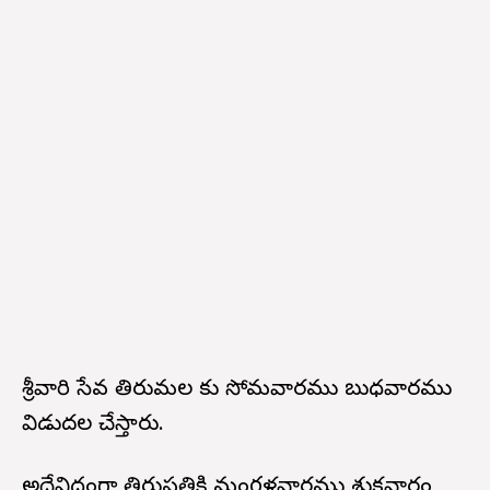
శ్రీవారి సేవ తిరుమల కు సోమవారము బుధవారము
విడుదల చేస్తారు.
అదేవిధంగా తిరుపతికి మంగళవారము శుక్రవారం