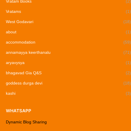
Vratam Books
(2)
Vratams
(1)
West Godavari
(18)
about
(1)
accommodation
(59)
annamayya keerthanalu
(71)
aryavysya
(1)
bhagavad Gia Q&S
(2)
goddess durga devi
(18)
kashi
(3)
WHATSAPP
Dynamic Blog Sharing