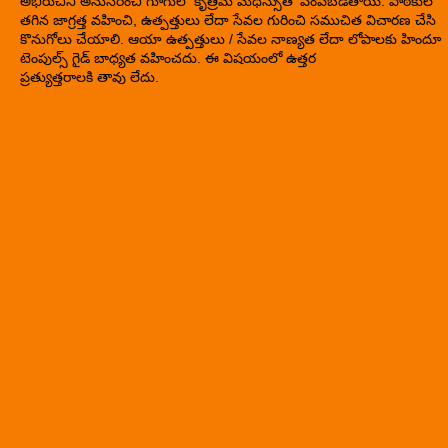
అభిరుచిని అనుసరించి గూగుల్ కృత్రిమ మేధస్సుతో పంపబడతాయి. పాఠకుల
తగిన జాగ్రత్త వహించి, ఉత్పత్తులు లేదా సేవల గురించి సముచిత విచారణ చేసి
కొనుగోలు చేయాలి. ఆయా ఉత్పత్తులు / సేవల నాణ్యత లేదా లోపాలకు హిందూ
టెంపుల్స్ గైడ్ బాధ్యత వహించదు. ఈ విషయంలో ఉత్తర
ప్రత్యుత్తరాలకి తావు లేదు.