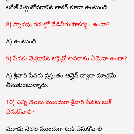
లగేజ్ పెట్టుకోవడానికి లాకర్ కూడా ఉంటుంది.
8) స్నానపు గదుల్లో వేడినీరు సౌకర్యం ఉందా?
A) ఉంటుంది
9) సేవకు వెళ్లడానికి ఆఫ్లైన్లో అవకాశం ఏమైనా ఉందా?
A) శ్రీవారి సేవకు ప్రస్తుతం ఆన్లైన్ ద్వారా మాత్రమే
తీసుకుంటున్నారు.
10) ఎన్ని నెలలు ముందుగా శ్రీవారి సేవకు బుక్
చేసుకోవాలి?
మూడు నెలల ముందుగా బుక్ చేసుకోవాలి