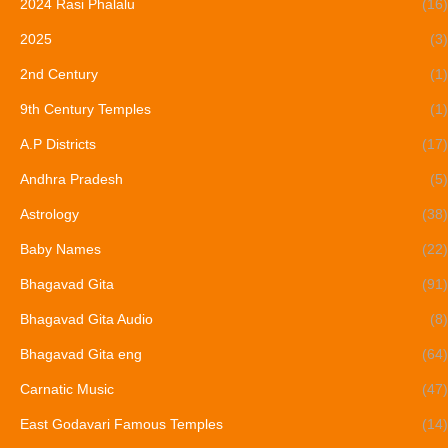
2024 Rasi Phalalu
(16)
2025
(3)
2nd Century
(1)
9th Century Temples
(1)
A.P Districts
(17)
Andhra Pradesh
(5)
Astrology
(38)
Baby Names
(22)
Bhagavad Gita
(91)
Bhagavad Gita Audio
(8)
Bhagavad Gita eng
(64)
Carnatic Music
(47)
East Godavari Famous Temples
(14)