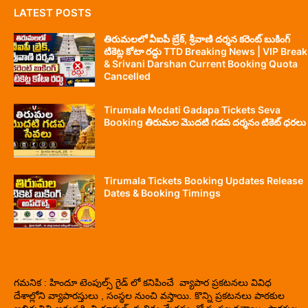
LATEST POSTS
తిరుమలలో వీఐపీ బ్రేక్, శ్రీవాణి దర్శన కరెంట్ బుకింగ్
టికెట్ల కోటా రద్దు TTD Breaking News | VIP Break
& Srivani Darshan Current Booking Quota
Cancelled
Tirumala Modati Gadapa Tickets Seva
Booking తిరుమల మొదటి గడప దర్శనం టికెట్ ధరలు
Tirumala Tickets Booking Updates Release
Dates & Booking Timings
గమనిక : హిందూ టెంపుల్స్ గైడ్ లో కనిపించే వ్యాపార ప్రకటనలు వివిధ
దేశాల్లోని వ్యాపారస్తులు , సంస్థల నుంచి వస్తాయి. కొన్ని ప్రకటనలు పాఠకుల