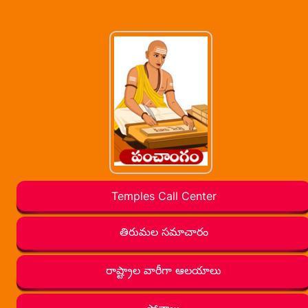
Temples Call Center
తిరుమల సమాచారం
రాష్ట్రాల వారీగా ఆలయాలు