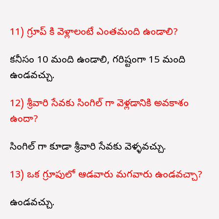
11) గ్రూప్ కి వెళ్లాలంటే ఎంతమంది ఉండాలి?
కనీసం 10 మంది ఉండాలి, గరిష్టంగా 15 మంది
ఉండవచ్చు.
12) శ్రీవారి సేవకు సింగిల్ గా వెళ్లడానికి అవకాశం
ఉందా?
సింగిల్ గా కూడా శ్రీవారి సేవకు వెళ్ళవచ్చు.
13) ఒక గ్రూపులో ఆడవారు మగవారు ఉండవచ్చా?
ఉండవచ్చు.