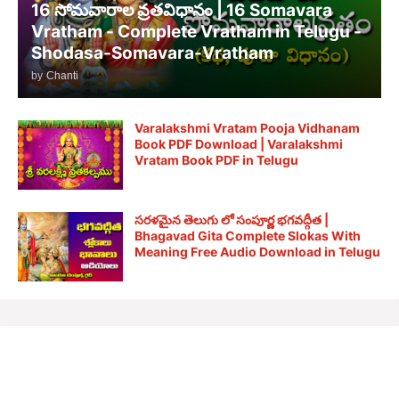
16 సోమవారాల వ్రతవిధానం | 16 Somavara
Vratham - Complete Vratham in Telugu -
Shodasa-Somavara-Vratham
by
Chanti
Varalakshmi Vratam Pooja Vidhanam
Book PDF Download | Varalakshmi
Vratam Book PDF in Telugu
సరళమైన తెలుగు లో సంపూర్ణ భగవద్గీత |
Bhagavad Gita Complete Slokas With
Meaning Free Audio Download in Telugu