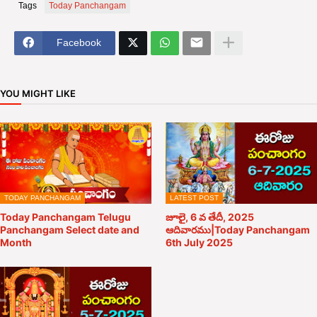
Tags
Today Panchangam
Facebook
YOU MIGHT LIKE
TODAY PANCHANGAM
LATEST POST
Today Panchangam Telugu
జూలై, 6 వ తేదీ, 2025
Panchangam Select date and
ఆదివారము|Today Panchangam
Month
6th July 2025