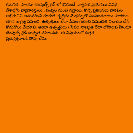
గమనిక : హిందూ టెంపుల్స్ గైడ్ లో కనిపించే వ్యాపార ప్రకటనలు వివిధ
దేశాల్లోని వ్యాపారస్తులు , సంస్థల నుంచి వస్తాయి. కొన్ని ప్రకటనలు పాఠకుల
అభిరుచిని అనుసరించి గూగుల్ కృత్రిమ మేధస్సుతో పంపబడతాయి. పాఠకుల
తగిన జాగ్రత్త వహించి, ఉత్పత్తులు లేదా సేవల గురించి సముచిత విచారణ చేసి
కొనుగోలు చేయాలి. ఆయా ఉత్పత్తులు / సేవల నాణ్యత లేదా లోపాలకు హిందూ
టెంపుల్స్ గైడ్ బాధ్యత వహించదు. ఈ విషయంలో ఉత్తర
ప్రత్యుత్తరాలకి తావు లేదు.