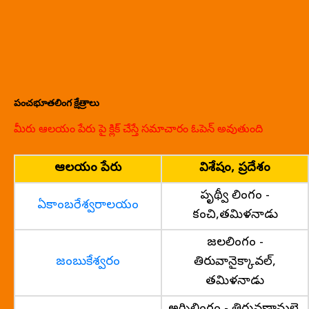
పంచభూతలింగ క్షేత్రాలు
మీరు ఆలయం పేరు పై క్లిక్ చేస్తే సమాచారం ఓపెన్ అవుతుంది
ఆలయం పేరు
విశేషం, ప్రదేశం
పృథ్వీ లింగం -
ఏకాంబరేశ్వరాలయం
కంచి,తమిళనాడు
జలలింగం -
జంబుకేశ్వరం
తిరువానైక్కావల్,
తమిళనాడు