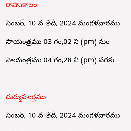
రాహుకాలం
డిసెంబర్, 10 వ తేదీ, 2024 మంగళవారము
సాయంత్రము 03 గం,02 ని (pm) నుండి
సాయంత్రము 04 గం,28 ని (pm) వరకు
దుర్ముహుర్తము
డిసెంబర్, 10 వ తేదీ, 2024 మంగళవారము