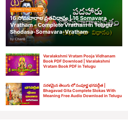
INTERESTING FACTS
16 సోమవారాల వ్రతవిధానం | 16 Somavara
Vratham - Complete Vratham in Telugu -
Shodasa-Somavara-Vratham
by
Chanti
Varalakshmi Vratam Pooja Vidhanam
Book PDF Download | Varalakshmi
Vratam Book PDF in Telugu
సరళమైన తెలుగు లో సంపూర్ణ భగవద్గీత |
Bhagavad Gita Complete Slokas With
Meaning Free Audio Download in Telugu