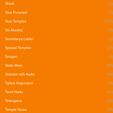
Shirdi
(10)
Siva Puranam
(1)
Siva Temples
(102)
Six Abodes
(8)
Soundarya Lahari
(2)
Special Temples
(17)
Sringeri
(1)
State Wise
(36)
Stotram with Audio
(24)
Tallest Gopurams
(6)
Tamil Nadu
(96)
Telangana
(49)
Temple News
(33)