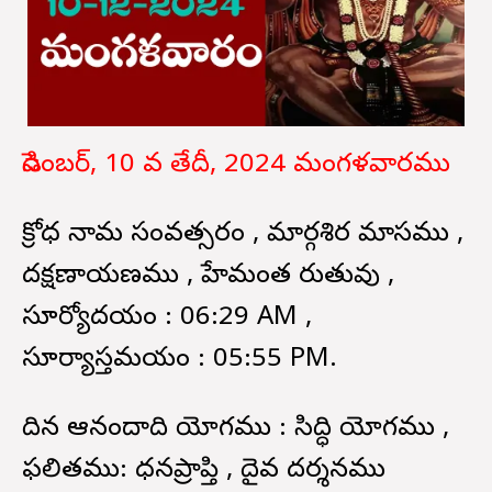
డిసెంబర్, 10 వ తేదీ, 2024 మంగళవారము
క్రోధ నామ సంవత్సరం , మార్గశిర మాసము ,
దక్షణాయణము , హేమంత రుతువు ,
సూర్యోదయం : 06:29 AM ,
సూర్యాస్తమయం : 05:55 PM.
దిన ఆనందాది యోగము : సిద్ధి యోగము ,
ఫలితము: ధనప్రాప్తి , దైవ దర్శనము