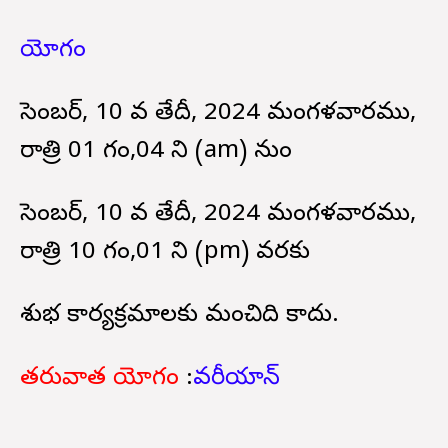
యోగం
డిసెంబర్, 10 వ తేదీ, 2024 మంగళవారము,
రాత్రి 01 గం,04 ని (am) నుండి
డిసెంబర్, 10 వ తేదీ, 2024 మంగళవారము,
రాత్రి 10 గం,01 ని (pm) వరకు
శుభ కార్యక్రమాలకు మంచిది కాదు.
తరువాత యోగం
:
వరీయాన్