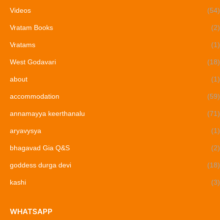
Videos
(54)
Vratam Books
(2)
Vratams
(1)
West Godavari
(18)
about
(1)
accommodation
(59)
annamayya keerthanalu
(71)
aryavysya
(1)
bhagavad Gia Q&S
(2)
goddess durga devi
(18)
kashi
(3)
WHATSAPP