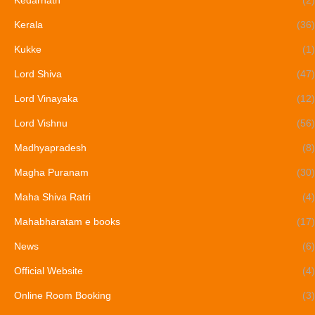
Kerala
(36)
Kukke
(1)
Lord Shiva
(47)
Lord Vinayaka
(12)
Lord Vishnu
(56)
Madhyapradesh
(8)
Magha Puranam
(30)
Maha Shiva Ratri
(4)
Mahabharatam e books
(17)
News
(6)
Official Website
(4)
Online Room Booking
(3)