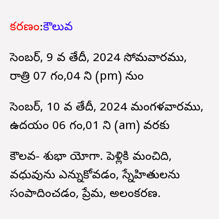
కరణం
:
కౌలువ
డిసెంబర్, 9 వ తేదీ, 2024 సోమవారము,
రాత్రి 07 గం,04 ని (pm) నుండి
డిసెంబర్, 10 వ తేదీ, 2024 మంగళవారము,
ఉదయం 06 గం,01 ని (am) వరకు
కౌలవ- శుభా యోగా. పెళ్లికి మంచిది,
వధువును ఎన్నుకోవడం, స్నేహితులను
సంపాదించడం, ప్రేమ, అలంకరణ.