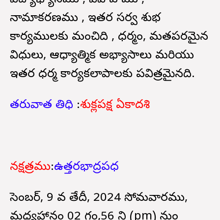
విద్యాభ్యాసము , వివాహము ,
నామాకరణము , ఇతర సర్వ శుభ
కార్యములకు మంచిది , ధర్మం, మతపరమైన
విధులు, ఆధ్యాత్మిక అభ్యాసాలు మరియు
ఇతర ధర్మ కార్యకలాపాలకు పవిత్రమైనది.
తరువాత తిధి
:
శుక్లపక్ష ఏకాదశి
నక్షత్రము
:
ఉత్తరభాద్రపధ
డిసెంబర్, 9 వ తేదీ, 2024 సోమవారము,
మధ్యహానం 02 గం,56 ని (pm) నుండి