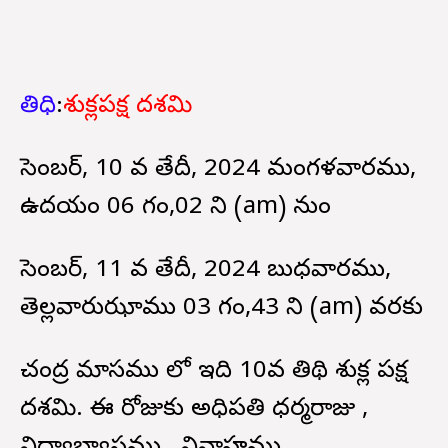
తిధి
:
శుక్లపక్ష దశమి
డిసెంబర్, 10 వ తేదీ, 2024 మంగళవారము,
ఉదయం 06 గం,02 ని (am) నుండి
డిసెంబర్, 11 వ తేదీ, 2024 బుధవారము,
తెల్లవారుఝాము 03 గం,43 ని (am) వరకు
చంద్ర మాసము లో ఇది 10వ తిథి శుక్ల పక్ష
దశమి. ఈ రోజుకు అధిపతి ధర్మరాజు ,