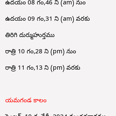
ఉదయం 08 గం,46 ని (am) నుండి
ఉదయం 09 గం,31 ని (am) వరకు
తిరిగి దుర్ముహుర్తము
రాత్రి 10 గం,28 ని (pm) నుండి
రాత్రి 11 గం,13 ని (pm) వరకు
యమగండ కాలం