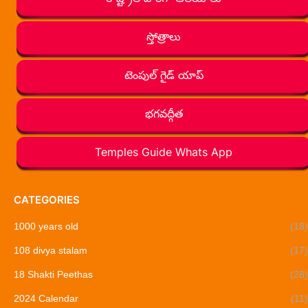
స్తోత్రాలు
టెంపుల్ గైడ్ యాప్
భగవద్గీత
Temples Guide Whats App
CATEGORIES
1000 years old
(18)
108 divya stalam
(17)
18 Shakti Peethas
(28)
2024 Calendar
(11)