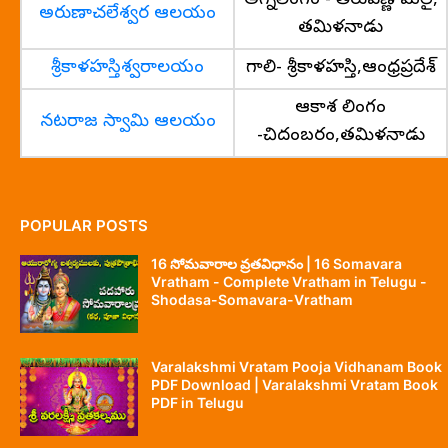
అగ్నిలింగం - తిరువణ్ణామలై,
అరుణాచలేశ్వర ఆలయం
తమిళనాడు
శ్రీకాళహస్తిశ్వరాలయం
గాలి- శ్రీకాళహస్తి,ఆంధ్రప్రదేశ్
ఆకాశ లింగం
నటరాజ స్వామి ఆలయం
-చిదంబరం,తమిళనాడు
POPULAR POSTS
16 సోమవారాల వ్రతవిధానం | 16 Somavara
Vratham - Complete Vratham in Telugu -
Shodasa-Somavara-Vratham
Varalakshmi Vratam Pooja Vidhanam Book
PDF Download | Varalakshmi Vratam Book
PDF in Telugu