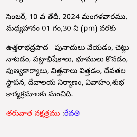
డిసెంబర్, 10 వ తేదీ, 2024 మంగళవారము,
మధ్యహానం 01 గం,30 ని (pm) వరకు
ఉత్తరాభద్రపాద - పునాదులు వేయడం, చెట్లు
నాటడం, పట్టాభిషేకాలు, భూములు కొనడం,
పుణ్యకార్యాలు, విత్తనాలు విత్తడం, దేవతల
స్థాపన, దేవాలయ నిర్మాణం, వివాహం,శుభ
కార్యక్రమాలకు మంచిది.
తరువాత నక్షత్రము
:
రేవతి