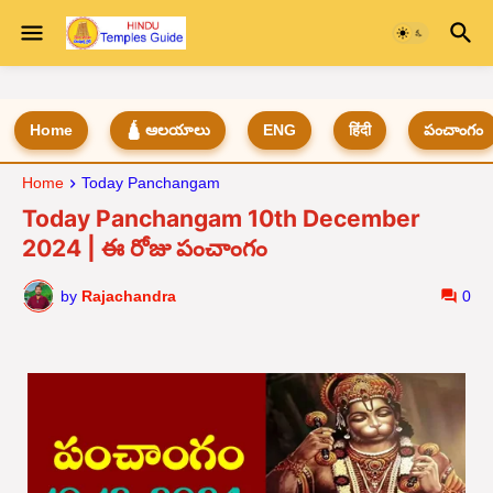
Home
🛕 ఆలయాలు
ENG
हिंदी
పంచాంగం
Home
Today Panchangam
Today Panchangam 10th December
2024 | ఈ రోజు పంచాంగం
by
Rajachandra
0