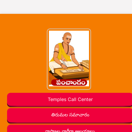
Temples Call Center
తిరుమల సమాచారం
రాష్ట్రాల వారీగా ఆలయాలు