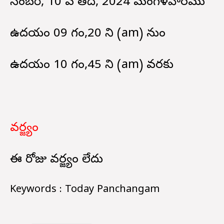
డిసెంబర్, 10 వ తేదీ, 2024 మంగళవారము
ఉదయం 09 గం,20 ని (am) నుండి
ఉదయం 10 గం,45 ని (am) వరకు
వర్జ్యం
ఈ రోజు వర్జ్యం లేదు
Keywords : Today Panchangam