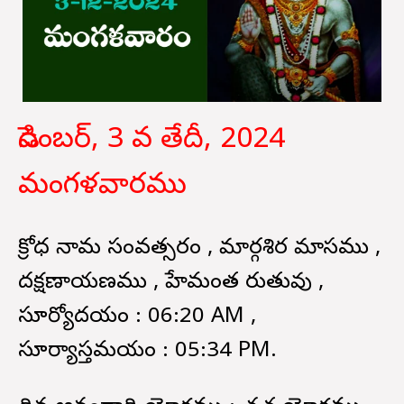
డిసెంబర్, 3 వ తేదీ, 2024
మంగళవారము
క్రోధ నామ సంవత్సరం , మార్గశిర మాసము ,
దక్షణాయణము , హేమంత రుతువు ,
సూర్యోదయం : 06:20 AM ,
సూర్యాస్తమయం : 05:34 PM.