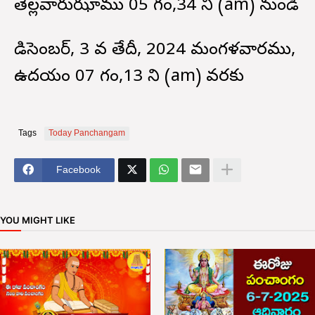
తెల్లవారుఝాము 05 గం,34 ని (am) నుండి
డిసెంబర్, 3 వ తేదీ, 2024 మంగళవారము,
ఉదయం 07 గం,13 ని (am) వరకు
Tags
Today Panchangam
Facebook
YOU MIGHT LIKE