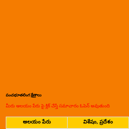
పంచభూతలింగ క్షేత్రాలు
మీరు ఆలయం పేరు పై క్లిక్ చేస్తే సమాచారం ఓపెన్ అవుతుంది
ఆలయం పేరు
విశేషం, ప్రదేశం