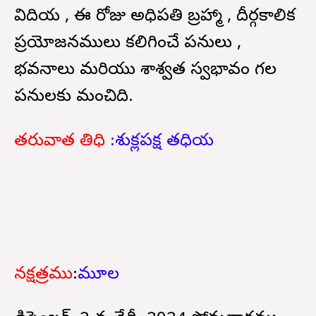
విదియ , ఈ రోజు అధిపతి బ్రహ్మా , దీర్గకాలిక
ప్రయోజనములు కలిగించే పనులు ,
భవనాలు మరియు శాశ్వత స్వభావం గల
పనులకు మంచిది.
తరువాత తిధి
:శుక్లపక్ష తధియ
నక్షత్రము
:
మూల