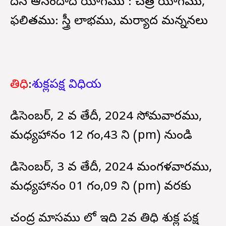
దిన ఆనందాది యోగము : చత్ర యోగము,
ఫలితము: స్త్రీ లాభము, మర్యాద మన్ననలు
తిధి
:
శుక్లపక్ష విధియ
డిసెంబర్, 2 వ తేదీ, 2024 సోమవారము,
మధ్యహానం 12 గం,43 ని (pm) నుండి
డిసెంబర్, 3 వ తేదీ, 2024 మంగళవారము,
మధ్యహానం 01 గం,09 ని (pm) వరకు
చంద్ర మాసము లో ఇది 2వ తిధి శుక్ల పక్ష