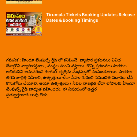
Tirumala Tickets Booking Updates Release
Dates & Booking Timings
గమనిక : హిందూ టెంపుల్స్ గైడ్ లో కనిపించే వ్యాపార ప్రకటనలు వివిధ
దేశాల్లోని వ్యాపారస్తులు , సంస్థల నుంచి వస్తాయి. కొన్ని ప్రకటనలు పాఠకుల
అభిరుచిని అనుసరించి గూగుల్ కృత్రిమ మేధస్సుతో పంపబడతాయి. పాఠకుల
తగిన జాగ్రత్త వహించి, ఉత్పత్తులు లేదా సేవల గురించి సముచిత విచారణ చేసి
కొనుగోలు చేయాలి. ఆయా ఉత్పత్తులు / సేవల నాణ్యత లేదా లోపాలకు హిందూ
టెంపుల్స్ గైడ్ బాధ్యత వహించదు. ఈ విషయంలో ఉత్తర
ప్రత్యుత్తరాలకి తావు లేదు.