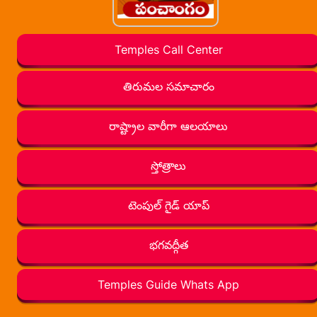
Temples Call Center
తిరుమల సమాచారం
రాష్ట్రాల వారీగా ఆలయాలు
స్తోత్రాలు
టెంపుల్ గైడ్ యాప్
భగవద్గీత
Temples Guide Whats App