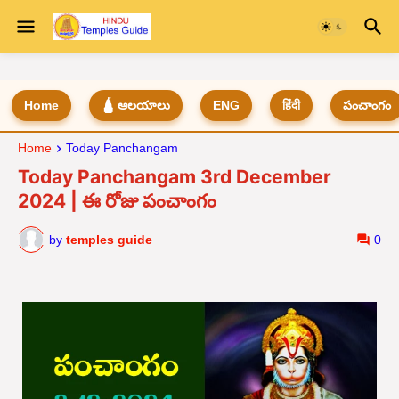
Home
🛕 ఆలయాలు
ENG
हिंदी
పంచాంగం
Home
Today Panchangam
Today Panchangam 3rd December
2024 | ఈ రోజు పంచాంగం
by
temples guide
0