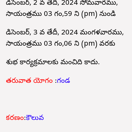
డిసెంబర్, 2 వ తేదీ, 2024 సోమవారము,
సాయంత్రము 03 గం,59 ని (pm) నుండి
డిసెంబర్, 3 వ తేదీ, 2024 మంగళవారము,
సాయంత్రము 03 గం,06 ని (pm) వరకు
శుభ కార్యక్రమాలకు మంచిది కాదు.
తరువాత యోగం
:
గండ
కరణం
:
కౌలువ