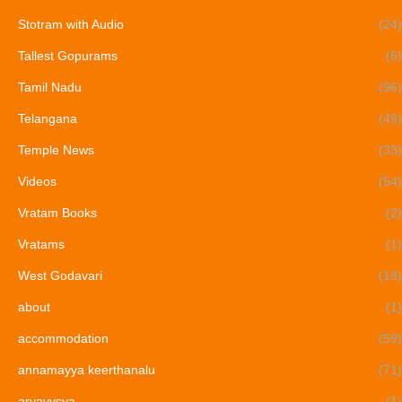
Stotram with Audio
(24)
Tallest Gopurams
(6)
Tamil Nadu
(96)
Telangana
(49)
Temple News
(33)
Videos
(54)
Vratam Books
(2)
Vratams
(1)
West Godavari
(18)
about
(1)
accommodation
(59)
annamayya keerthanalu
(71)
aryavysya
(1)