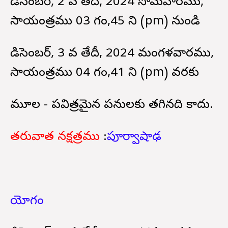
డిసెంబర్, 2 వ తేదీ, 2024 సోమవారము,
సాయంత్రము 03 గం,45 ని (pm) నుండి
డిసెంబర్, 3 వ తేదీ, 2024 మంగళవారము,
సాయంత్రము 04 గం,41 ని (pm) వరకు
మూల - పవిత్రమైన పనులకు తగినది కాదు.
తరువాత నక్షత్రము
:
పూర్వాషాఢ
యోగం