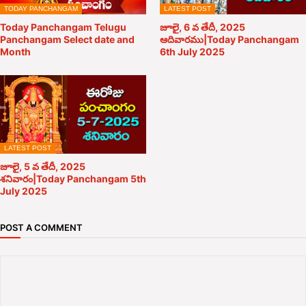
TODAY PANCHANGAM
LATEST POST
Today Panchangam Telugu
జూలై, 6 వ తేదీ, 2025
Panchangam Select date and
ఆదివారము|Today Panchangam
Month
6th July 2025
LATEST POST
జూలై, 5 వ తేదీ, 2025
శనివారం|Today Panchangam 5th
July 2025
POST A COMMENT