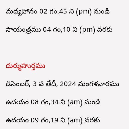
మధ్యహానం 02 గం,45 ని (pm) నుండి
సాయంత్రము 04 గం,10 ని (pm) వరకు
దుర్ముహుర్తము
డిసెంబర్, 3 వ తేదీ, 2024 మంగళవారము
ఉదయం 08 గం,34 ని (am) నుండి
ఉదయం 09 గం,19 ని (am) వరకు