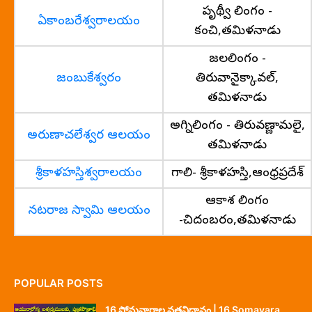
పృథ్వీ లింగం -
ఏకాంబరేశ్వరాలయం
కంచి,తమిళనాడు
జలలింగం -
జంబుకేశ్వరం
తిరువానైక్కావల్,
తమిళనాడు
అగ్నిలింగం - తిరువణ్ణామలై,
అరుణాచలేశ్వర ఆలయం
తమిళనాడు
శ్రీకాళహస్తిశ్వరాలయం
గాలి- శ్రీకాళహస్తి,ఆంధ్రప్రదేశ్
ఆకాశ లింగం
నటరాజ స్వామి ఆలయం
-చిదంబరం,తమిళనాడు
POPULAR POSTS
16 సోమవారాల వ్రతవిధానం | 16 Somavara