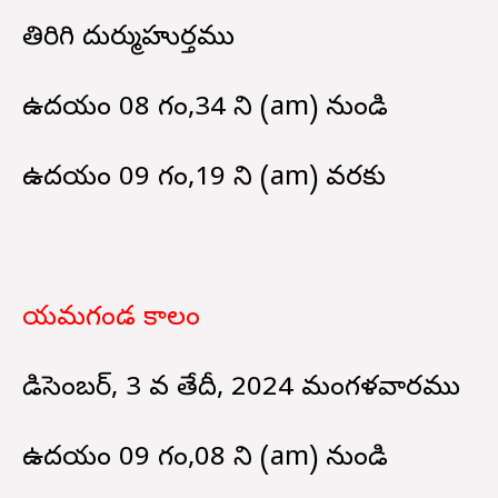
తిరిగి దుర్ముహుర్తము
ఉదయం 08 గం,34 ని (am) నుండి
ఉదయం 09 గం,19 ని (am) వరకు
యమగండ కాలం
డిసెంబర్, 3 వ తేదీ, 2024 మంగళవారము
ఉదయం 09 గం,08 ని (am) నుండి