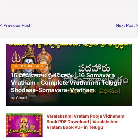
Previous Post
Next Post
INTERESTING FACTS
16 సోమవారాల వ్రతవిధానం | 16 Somavara
Vratham - Complete Vratham in Telugu -
Shodasa-Somavara-Vratham
by
Chanti
Varalakshmi Vratam Pooja Vidhanam
Book PDF Download | Varalakshmi
Vratam Book PDF in Telugu