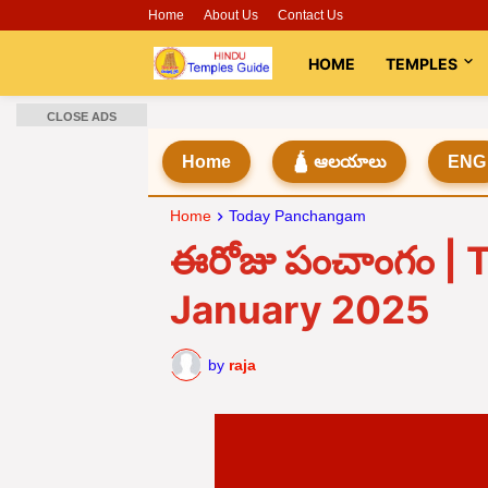
Home
About Us
Contact Us
HOME
TEMPLES
CLOSE ADS
Home
🛕 ఆలయాలు
ENG
Home
Today Panchangam
ఈరోజు పంచాంగం |
January 2025
by
raja