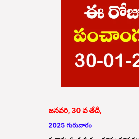
జనవరి, 30 వ తేదీ,
2025 గురువారం