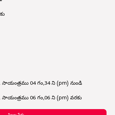
ి
కు
, సాయంత్రము 04 గం,34 ని (pm) నుండి
ం, సాయంత్రము 06 గం,06 ని (pm) వరకు
పిల్లల పేర్లు