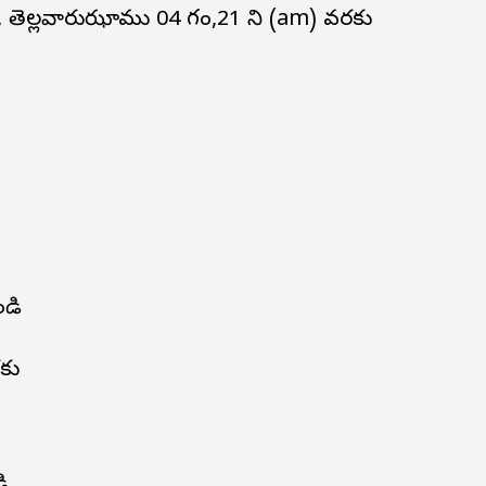
, తెల్లవారుఝాము 04 గం,21 ని (am) వరకు
డి
కు