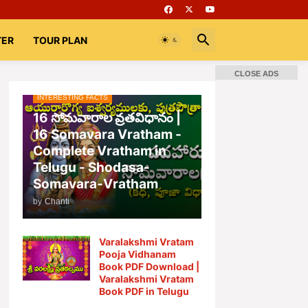
TER
TOUR PLAN
CLOSE ADS
INTERESTING FACTS
📚 Books
Rooms
భగవద్గీత
16 సోమవారాల వ్రతవిధానం |
16 Somavara Vratham -
Complete Vratham in
Telugu - Shodasa-
Somavara-Vratham
by
Chanti
Varalakshmi Vratam
Pooja Vidhanam
Book PDF Download |
Varalakshmi Vratam
Book PDF in Telugu