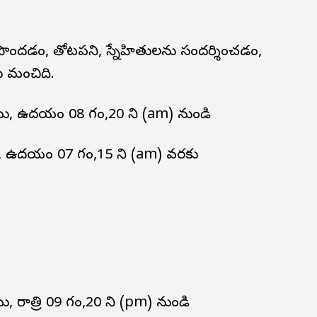
పొందడం, తోటపని, స్నేహితులను సందర్శించడం,
ు మంచిది.
ము, ఉదయం 08 గం,20 ని (am) నుండి
ం, ఉదయం 07 గం,15 ని (am) వరకు
 రాత్రి 09 గం,20 ని (pm) నుండి