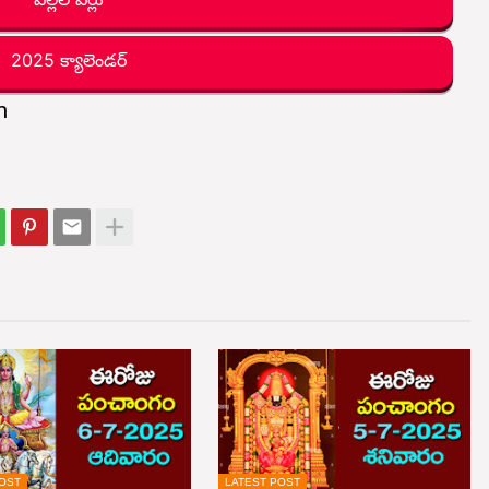
2025 క్యాలెండర్
m
OST
LATEST POST