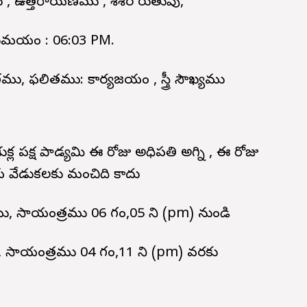
 , ఉత్తరాయణము , శిశిర రుతువు,
స్తమయం : 06:03 PM.
, ఫలితము: కార్యజయం , స్త్రీ సౌఖ్యము
్ల పక్ష పాడ్యమి ఈ రోజు అధిపతి అగ్ని , ఈ రోజు
 వేడుకలకు మంచిది కాదు
ు, సాయంత్రము 06 గం,05 ని (pm) నుండి
ం, సాయంత్రము 04 గం,11 ని (pm) వరకు