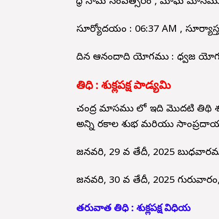
క్రోధ నామ సంవత్సరం , మాఘ మాసము
సూర్యోదయం : 06:37 AM , సూర్యా
దిన ఆనందాది యోగము : ధ్వజ యోగము
తిధి : శుక్లపక్ష పాడ్యమి
చంద్ర మాసము లో ఇది మొదటి తిథి శుక
అన్ని రకాల శుభ మరియు సాంప్రదాయ
జనవరి, 29 వ తేదీ, 2025 బుధవారమ
జనవరి, 30 వ తేదీ, 2025 గురువార
తరువాత తిధి : శుక్లపక్ష విధియ