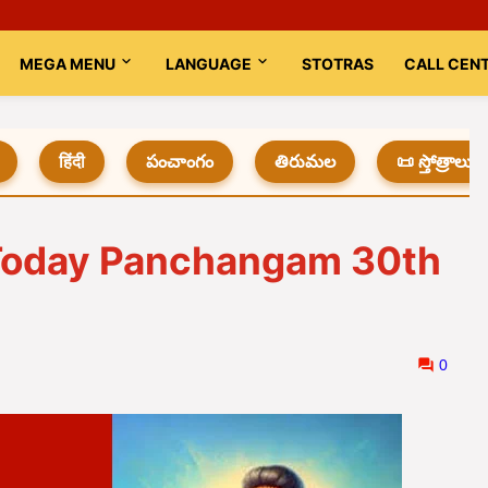
MEGA MENU
LANGUAGE
STOTRAS
CALL CEN
हिंदी
పంచాంగం
తిరుమల
📜 స్తోత్రాలు
 Today Panchangam 30th
0