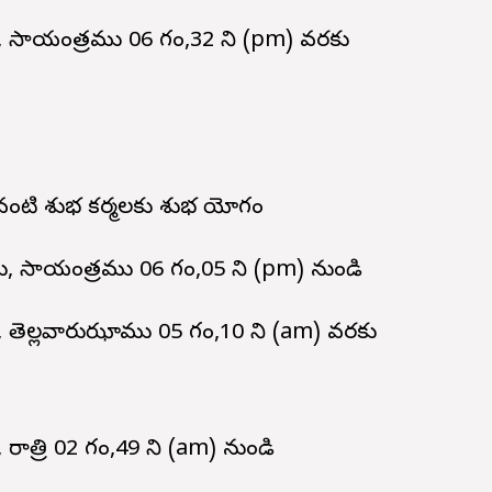
ం, సాయంత్రము 06 గం,32 ని (pm) వరకు
లు వంటి శుభ కర్మలకు శుభ యోగం
, సాయంత్రము 06 గం,05 ని (pm) నుండి
, తెల్లవారుఝాము 05 గం,10 ని (am) వరకు
రాత్రి 02 గం,49 ని (am) నుండి