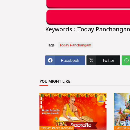
Keywords : Today Panchanga
Tags
Today Panchangam
Facebook
Twitter
YOU MIGHT LIKE
TODAY PANCHANGAM
LATEST P