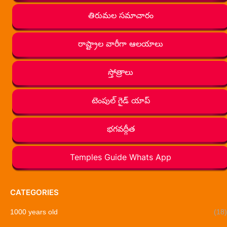
తిరుమల సమాచారం
రాష్ట్రాల వారీగా ఆలయాలు
స్తోత్రాలు
టెంపుల్ గైడ్ యాప్
భగవద్గీత
Temples Guide Whats App
CATEGORIES
1000 years old
(18)