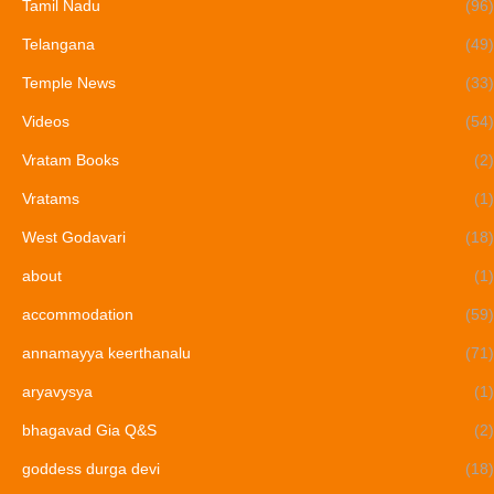
Tamil Nadu
(96)
Telangana
(49)
Temple News
(33)
Videos
(54)
Vratam Books
(2)
Vratams
(1)
West Godavari
(18)
about
(1)
accommodation
(59)
annamayya keerthanalu
(71)
aryavysya
(1)
bhagavad Gia Q&S
(2)
goddess durga devi
(18)