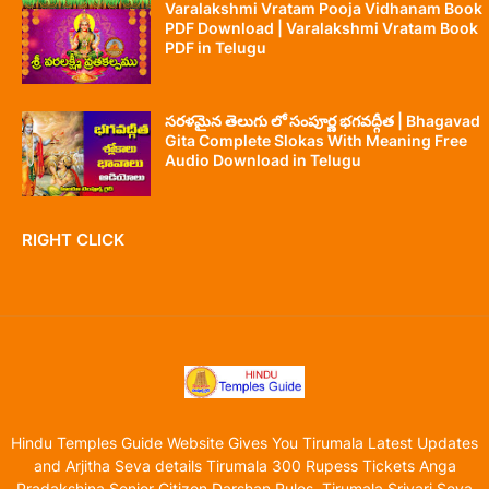
Varalakshmi Vratam Pooja Vidhanam Book
PDF Download | Varalakshmi Vratam Book
PDF in Telugu
సరళమైన తెలుగు లో సంపూర్ణ భగవద్గీత | Bhagavad
Gita Complete Slokas With Meaning Free
Audio Download in Telugu
RIGHT CLICK
Hindu Temples Guide Website Gives You Tirumala Latest Updates
and Arjitha Seva details Tirumala 300 Rupess Tickets Anga
Pradakshina Senior Citizen Darshan Rules, Tirumala Srivari Seva