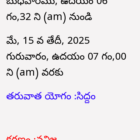
బుధవారము, ఉదయం 06
గం,32 ని (am) నుండి
మే, 15 వ తేదీ, 2025
గురువారం, ఉదయం 07 గం,00
ని (am) వరకు
తరువాత యోగం :
సిద్దం