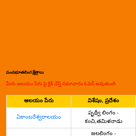
పంచభూతలింగ క్షేత్రాలు
మీరు ఆలయం పేరు పై క్లిక్ చేస్తే సమాచారం ఓపెన్ అవుతుంది
ఆలయం పేరు
విశేషం, ప్రదేశం
పృథ్వీ లింగం -
ఏకాంబరేశ్వరాలయం
కంచి,తమిళనాడు
జలలింగం -