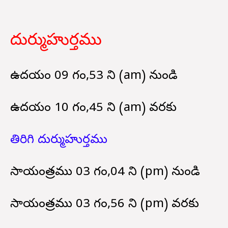
దుర్ముహుర్తము
ఉదయం 09 గం,53 ని (am) నుండి
ఉదయం 10 గం,45 ని (am) వరకు
తిరిగి దుర్ముహుర్తము
సాయంత్రము 03 గం,04 ని (pm) నుండి
సాయంత్రము 03 గం,56 ని (pm) వరకు