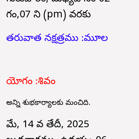
గం,07 ని (pm) వరకు
తరువాత నక్షత్రము :
మూల
యోగం :
శివం
అన్ని శుభకార్యాలకు మంచిది.
మే, 14 వ తేదీ, 2025