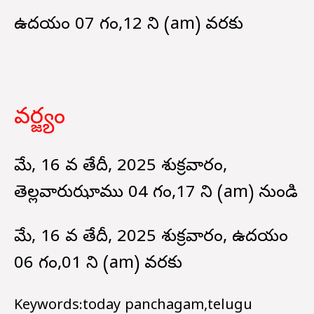
ఉదయం 07 గం,12 ని (am) వరకు
వర్జ్యం
మే, 16 వ తేదీ, 2025 శుక్రవారం,
తెల్లవారుఝాము 04 గం,17 ని (am) నుండి
మే, 16 వ తేదీ, 2025 శుక్రవారం, ఉదయం
06 గం,01 ని (am) వరకు
Keywords:today panchagam,telugu