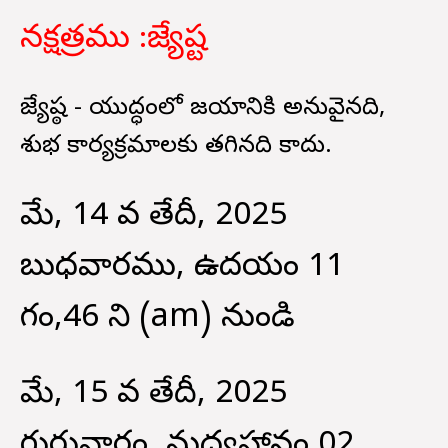
నక్షత్రము :
జ్యేష్ట
జ్యేష్ఠ - యుద్ధంలో విజయానికి అనువైనది,
శుభ కార్యక్రమాలకు తగినది కాదు.
మే, 14 వ తేదీ, 2025
బుధవారము, ఉదయం 11
గం,46 ని (am) నుండి
మే, 15 వ తేదీ, 2025
గురువారం, మధ్యహానం 02