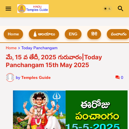
Home
🛕 ఆలయాలు
ENG
हिंदी
పంచాంగం
Home
Today Panchangam
మే, 15 వ తేదీ, 2025 గురువారం|Today
Panchangam 15th May 2025
by
Temples Guide
0