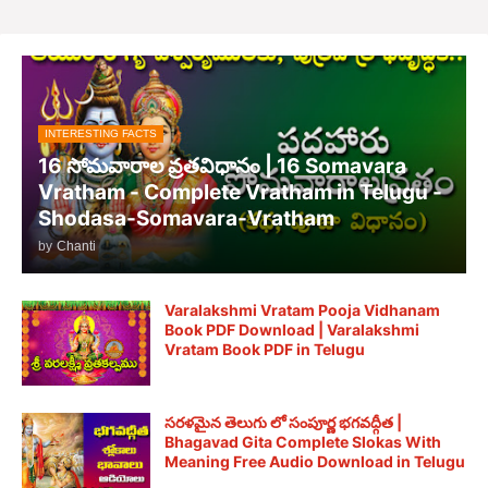
INTERESTING FACTS
16 సోమవారాల వ్రతవిధానం | 16 Somavara
Vratham - Complete Vratham in Telugu -
Shodasa-Somavara-Vratham
by
Chanti
Varalakshmi Vratam Pooja Vidhanam
Book PDF Download | Varalakshmi
Vratam Book PDF in Telugu
సరళమైన తెలుగు లో సంపూర్ణ భగవద్గీత |
Bhagavad Gita Complete Slokas With
Meaning Free Audio Download in Telugu