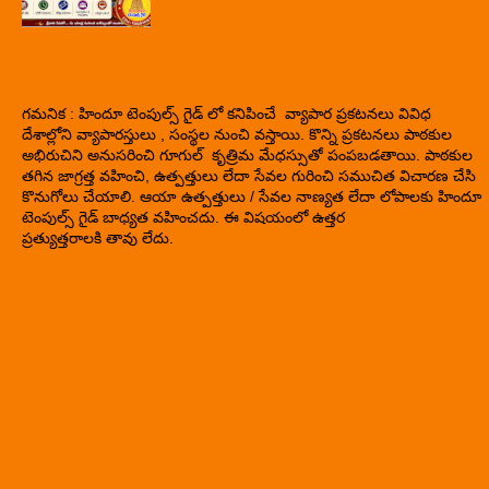
గమనిక : హిందూ టెంపుల్స్ గైడ్ లో కనిపించే వ్యాపార ప్రకటనలు వివిధ
దేశాల్లోని వ్యాపారస్తులు , సంస్థల నుంచి వస్తాయి. కొన్ని ప్రకటనలు పాఠకుల
అభిరుచిని అనుసరించి గూగుల్ కృత్రిమ మేధస్సుతో పంపబడతాయి. పాఠకుల
తగిన జాగ్రత్త వహించి, ఉత్పత్తులు లేదా సేవల గురించి సముచిత విచారణ చేసి
కొనుగోలు చేయాలి. ఆయా ఉత్పత్తులు / సేవల నాణ్యత లేదా లోపాలకు హిందూ
టెంపుల్స్ గైడ్ బాధ్యత వహించదు. ఈ విషయంలో ఉత్తర
ప్రత్యుత్తరాలకి తావు లేదు.