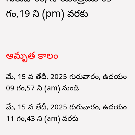
గం,19 ని (pm) వరకు
అమృత కాలం
మే, 15 వ తేదీ, 2025 గురువారం, ఉదయం
09 గం,57 ని (am) నుండి
మే, 15 వ తేదీ, 2025 గురువారం, ఉదయం
11 గం,43 ని (am) వరకు