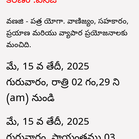
కరణం :
వనిజ
వణజి - పవిత్ర యోగా. వాణిజ్యం, సహకారం,
ప్రయాణ మరియు వ్యాపార ప్రయోజనాలకు
మంచిది.
మే, 15 వ తేదీ, 2025
గురువారం, రాత్రి 02 గం,29 ని
(am) నుండి
మే, 15 వ తేదీ, 2025
గురువారం, సాయంత్రము 03