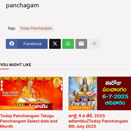
panchagam
Tags
Today Panchangam
Facebook
YOU MIGHT LIKE
TODAY PANCHANGAM
LATEST POST
Today Panchangam Telugu
జూలై, 6 వ తేదీ, 2025
Panchangam Select date and
ఆదివారము|Today Panchangam
Month
6th July 2025