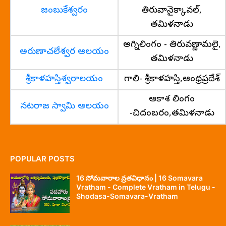
జంబుకేశ్వరం
తిరువానైక్కావల్,
తమిళనాడు
అగ్నిలింగం - తిరువణ్ణామలై,
అరుణాచలేశ్వర ఆలయం
తమిళనాడు
శ్రీకాళహస్తిశ్వరాలయం
గాలి- శ్రీకాళహస్తి,ఆంధ్రప్రదేశ్
ఆకాశ లింగం
నటరాజ స్వామి ఆలయం
-చిదంబరం,తమిళనాడు
POPULAR POSTS
16 సోమవారాల వ్రతవిధానం | 16 Somavara
Vratham - Complete Vratham in Telugu -
Shodasa-Somavara-Vratham