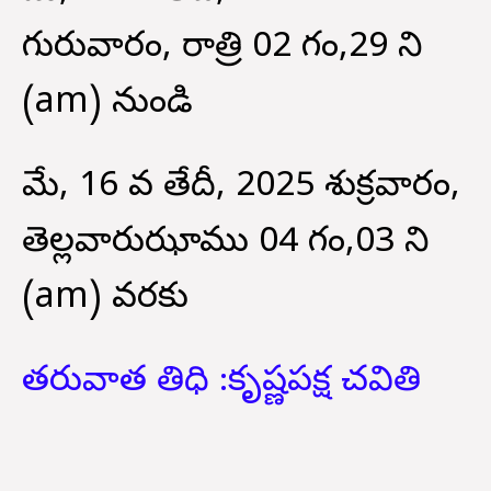
గురువారం, రాత్రి 02 గం,29 ని
(am) నుండి
మే, 16 వ తేదీ, 2025 శుక్రవారం,
తెల్లవారుఝాము 04 గం,03 ని
(am) వరకు
తరువాత తిధి :
కృష్ణపక్ష చవితి