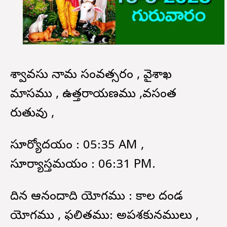
విశ్వావసు నామ సంవత్సరం , వైశాఖ
మాసము , ఉత్తరాయణము ,వసంత
రుతువు ,
సూర్యోదయం : 05:35 AM ,
సూర్యాస్తమయం : 06:31 PM.
దిన ఆనందాది యోగము : కాల దండ
యోగము , ఫలితము: అపశకునములు ,