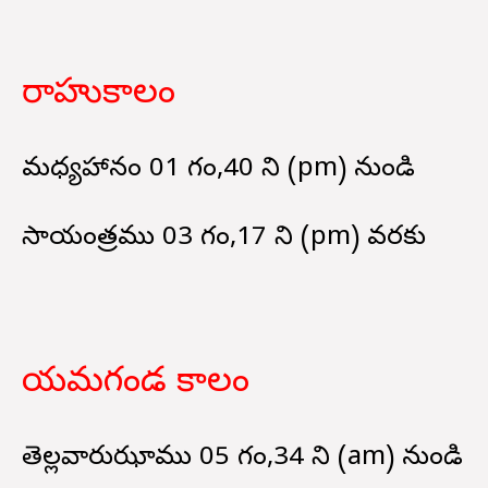
రాహుకాలం
మధ్యహానం 01 గం,40 ని (pm) నుండి
సాయంత్రము 03 గం,17 ని (pm) వరకు
యమగండ కాలం
తెల్లవారుఝాము 05 గం,34 ని (am) నుండి