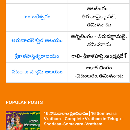
జలలింగం -
జంబుకేశ్వరం
తిరువానైక్కావల్,
తమిళనాడు
అగ్నిలింగం - తిరువణ్ణామలై,
అరుణాచలేశ్వర ఆలయం
తమిళనాడు
శ్రీకాళహస్తిశ్వరాలయం
గాలి- శ్రీకాళహస్తి,ఆంధ్రప్రదేశ్
ఆకాశ లింగం
నటరాజ స్వామి ఆలయం
-చిదంబరం,తమిళనాడు
POPULAR POSTS
16 సోమవారాల వ్రతవిధానం | 16 Somavara
Vratham - Complete Vratham in Telugu -
Shodasa-Somavara-Vratham