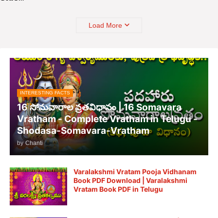
Load More
INTERESTING FACTS
16 సోమవారాల వ్రతవిధానం | 16 Somavara
Vratham - Complete Vratham in Telugu -
Shodasa-Somavara-Vratham
by
Chanti
Varalakshmi Vratam Pooja Vidhanam
Book PDF Download | Varalakshmi
Vratam Book PDF in Telugu