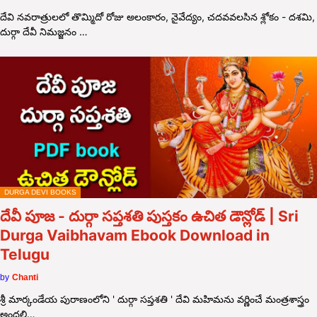
దేవి నవరాత్రులలో తొమ్మిదో రోజు అలంకారం, నైవేద్యం, చదవవలసిన శ్లోకం - దశమి,
దుర్గా దేవీ నిమజ్జనం …
DURGA DEVI BOOKS
దేవీ పూజ - దుర్గా సప్తశతి పుస్తకం ఉచిత డౌన్లోడ్ | Sri
Durga Vaibhavam Ebook Download in
Telugu
by
Chanti
శ్రీ మార్కండేయ పురాణంలోని ' దుర్గా సప్తశతి ' దేవి మహిమను వర్ణించే మంత్రశాస్త్రం
అందలి…