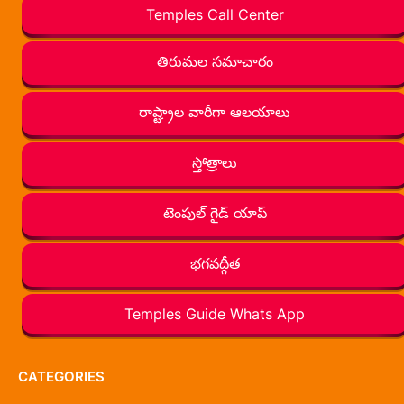
Temples Call Center
తిరుమల సమాచారం
రాష్ట్రాల వారీగా ఆలయాలు
స్తోత్రాలు
టెంపుల్ గైడ్ యాప్
భగవద్గీత
Temples Guide Whats App
CATEGORIES