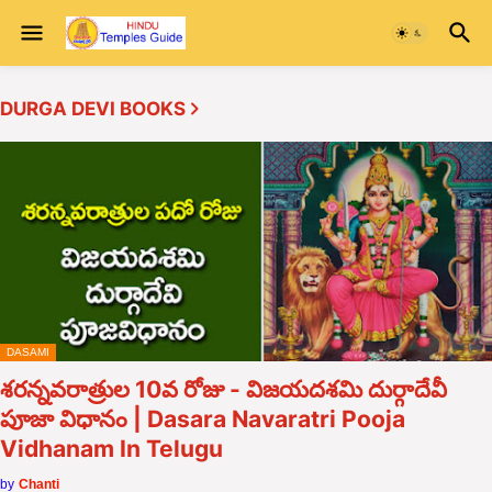
DURGA DEVI BOOKS
DASAMI
శరన్నవరాత్రుల 10వ రోజు - విజయదశమి దుర్గాదేవీ
పూజా విధానం | Dasara Navaratri Pooja
Vidhanam In Telugu
by
Chanti