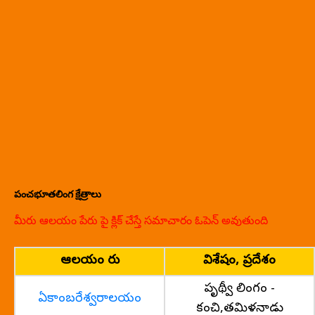
పంచభూతలింగ క్షేత్రాలు
మీరు ఆలయం పేరు పై క్లిక్ చేస్తే సమాచారం ఓపెన్ అవుతుంది
ఆలయం పేరు
విశేషం, ప్రదేశం
పృథ్వీ లింగం -
ఏకాంబరేశ్వరాలయం
కంచి,తమిళనాడు