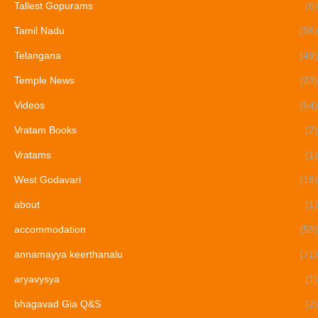
Tallest Gopurams
(6)
Tamil Nadu
(96)
Telangana
(49)
Temple News
(33)
Videos
(54)
Vratam Books
(2)
Vratams
(1)
West Godavari
(18)
about
(1)
accommodation
(59)
annamayya keerthanalu
(71)
aryavysya
(1)
bhagavad Gia Q&S
(2)