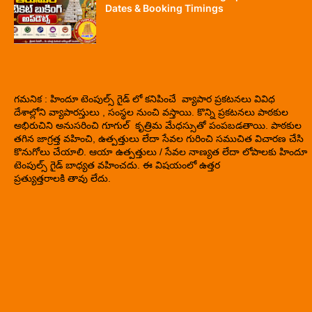
Dates & Booking Timings
గమనిక : హిందూ టెంపుల్స్ గైడ్ లో కనిపించే వ్యాపార ప్రకటనలు వివిధ
దేశాల్లోని వ్యాపారస్తులు , సంస్థల నుంచి వస్తాయి. కొన్ని ప్రకటనలు పాఠకుల
అభిరుచిని అనుసరించి గూగుల్ కృత్రిమ మేధస్సుతో పంపబడతాయి. పాఠకుల
తగిన జాగ్రత్త వహించి, ఉత్పత్తులు లేదా సేవల గురించి సముచిత విచారణ చేసి
కొనుగోలు చేయాలి. ఆయా ఉత్పత్తులు / సేవల నాణ్యత లేదా లోపాలకు హిందూ
టెంపుల్స్ గైడ్ బాధ్యత వహించదు. ఈ విషయంలో ఉత్తర
ప్రత్యుత్తరాలకి తావు లేదు.