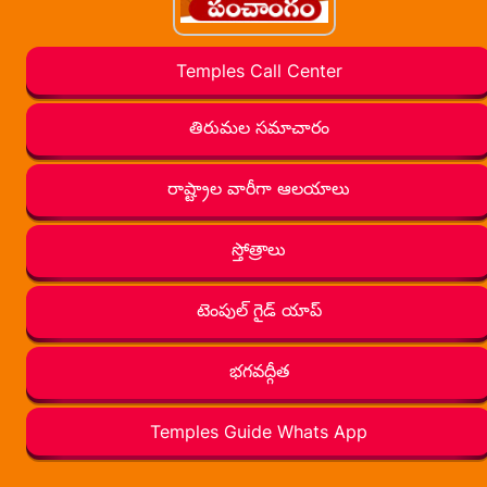
Temples Call Center
తిరుమల సమాచారం
రాష్ట్రాల వారీగా ఆలయాలు
స్తోత్రాలు
టెంపుల్ గైడ్ యాప్
భగవద్గీత
Temples Guide Whats App