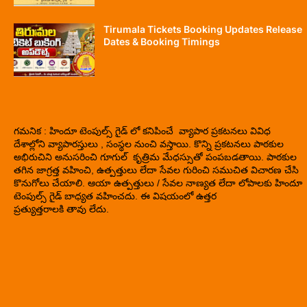
Tirumala Tickets Booking Updates Release
Dates & Booking Timings
గమనిక : హిందూ టెంపుల్స్ గైడ్ లో కనిపించే వ్యాపార ప్రకటనలు వివిధ
దేశాల్లోని వ్యాపారస్తులు , సంస్థల నుంచి వస్తాయి. కొన్ని ప్రకటనలు పాఠకుల
అభిరుచిని అనుసరించి గూగుల్ కృత్రిమ మేధస్సుతో పంపబడతాయి. పాఠకుల
తగిన జాగ్రత్త వహించి, ఉత్పత్తులు లేదా సేవల గురించి సముచిత విచారణ చేసి
కొనుగోలు చేయాలి. ఆయా ఉత్పత్తులు / సేవల నాణ్యత లేదా లోపాలకు హిందూ
టెంపుల్స్ గైడ్ బాధ్యత వహించదు. ఈ విషయంలో ఉత్తర
ప్రత్యుత్తరాలకి తావు లేదు.