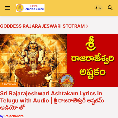
GODDESS RAJARAJESWARI STOTRAM
ASHTAKAM
Sri Rajarajeshwari Ashtakam Lyrics in
Telugu with Audio | శ్రీ రాజరాజేశ్వరీ అష్టకమ్
ఆడియో తో
by
Rajachandra