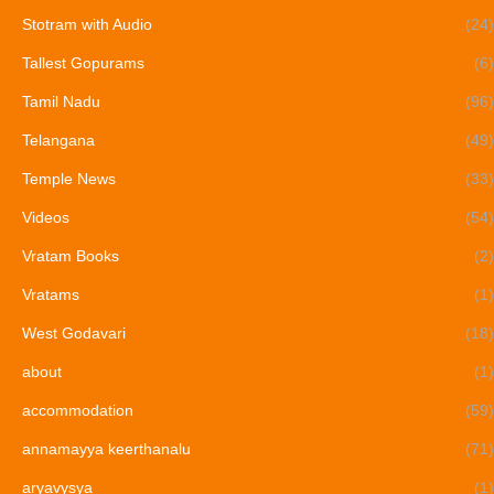
Stotram with Audio
(24)
Tallest Gopurams
(6)
Tamil Nadu
(96)
Telangana
(49)
Temple News
(33)
Videos
(54)
Vratam Books
(2)
Vratams
(1)
West Godavari
(18)
about
(1)
accommodation
(59)
annamayya keerthanalu
(71)
aryavysya
(1)