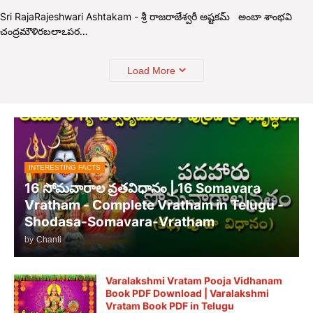
Sri RajaRajeshwari Ashtakam - శ్రీ రాజరాజేశ్వరీ అష్టకమ్ అంబా శాంభవి
చంద్రమౌళిరబలాఽపర…
Load More
INTERESTING FACTS
16 సోమవారాల వ్రతవిధానం | 16 Somavara
Vratham - Complete Vratham in Telugu -
Shodasa-Somavara-Vratham
by
Chanti
Varalakshmi Vratam Pooja Vidhanam
Book PDF Download | Varalakshmi
Vratam Book PDF in Telugu