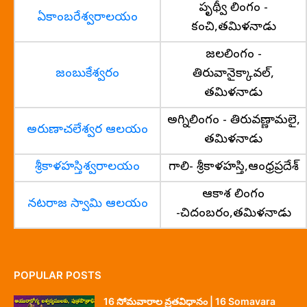
పృథ్వీ లింగం -
ఏకాంబరేశ్వరాలయం
కంచి,తమిళనాడు
జలలింగం -
జంబుకేశ్వరం
తిరువానైక్కావల్,
తమిళనాడు
అగ్నిలింగం - తిరువణ్ణామలై,
అరుణాచలేశ్వర ఆలయం
తమిళనాడు
శ్రీకాళహస్తిశ్వరాలయం
గాలి- శ్రీకాళహస్తి,ఆంధ్రప్రదేశ్
ఆకాశ లింగం
నటరాజ స్వామి ఆలయం
-చిదంబరం,తమిళనాడు
POPULAR POSTS
16 సోమవారాల వ్రతవిధానం | 16 Somavara