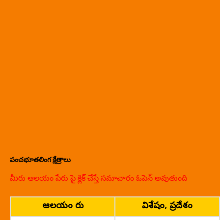
పంచభూతలింగ క్షేత్రాలు
మీరు ఆలయం పేరు పై క్లిక్ చేస్తే సమాచారం ఓపెన్ అవుతుంది
ఆలయం పేరు
విశేషం, ప్రదేశం