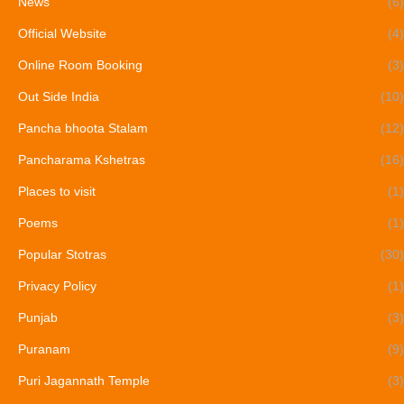
News
(6)
Official Website
(4)
Online Room Booking
(3)
Out Side India
(10)
Pancha bhoota Stalam
(12)
Pancharama Kshetras
(16)
Places to visit
(1)
Poems
(1)
Popular Stotras
(30)
Privacy Policy
(1)
Punjab
(3)
Puranam
(9)
Puri Jagannath Temple
(3)