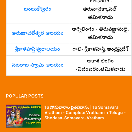
జలలింగం -
జంబుకేశ్వరం
తిరువానైక్కావల్,
తమిళనాడు
అగ్నిలింగం - తిరువణ్ణామలై,
అరుణాచలేశ్వర ఆలయం
తమిళనాడు
శ్రీకాళహస్తిశ్వరాలయం
గాలి- శ్రీకాళహస్తి,ఆంధ్రప్రదేశ్
ఆకాశ లింగం
నటరాజ స్వామి ఆలయం
-చిదంబరం,తమిళనాడు
POPULAR POSTS
16 సోమవారాల వ్రతవిధానం | 16 Somavara
Vratham - Complete Vratham in Telugu -
Shodasa-Somavara-Vratham