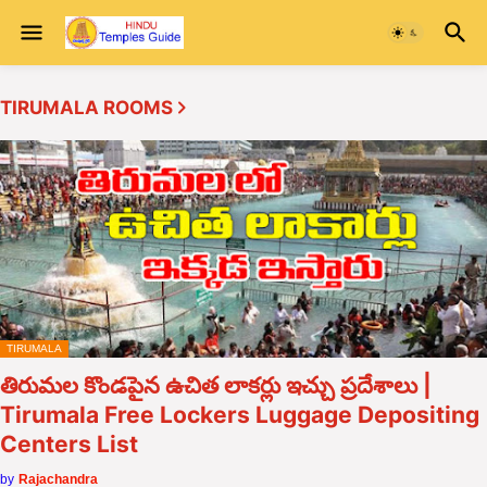
TIRUMALA ROOMS
TIRUMALA
తిరుమల కొండపైన ఉచిత లాకర్లు ఇచ్చు ప్రదేశాలు |
Tirumala Free Lockers Luggage Depositing
Centers List
by
Rajachandra