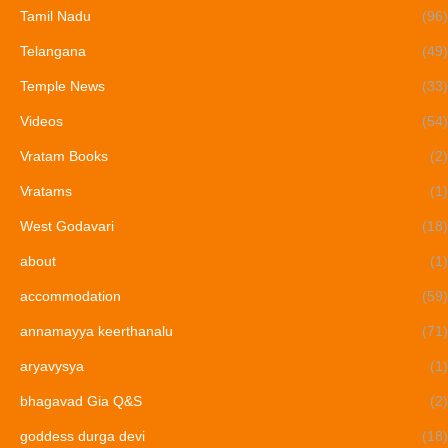
Tamil Nadu
(96)
Telangana
(49)
Temple News
(33)
Videos
(54)
Vratam Books
(2)
Vratams
(1)
West Godavari
(18)
about
(1)
accommodation
(59)
annamayya keerthanalu
(71)
aryavysya
(1)
bhagavad Gia Q&S
(2)
goddess durga devi
(18)