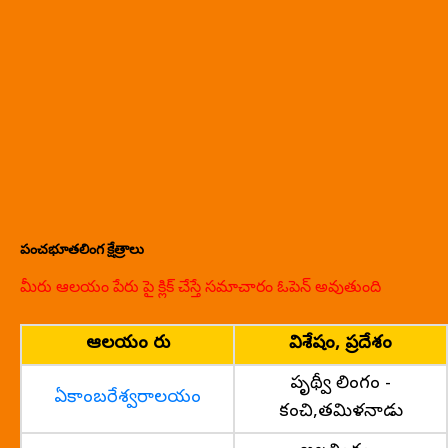
పంచభూతలింగ క్షేత్రాలు
మీరు ఆలయం పేరు పై క్లిక్ చేస్తే సమాచారం ఓపెన్ అవుతుంది
ఆలయం పేరు
విశేషం, ప్రదేశం
పృథ్వీ లింగం -
ఏకాంబరేశ్వరాలయం
కంచి,తమిళనాడు