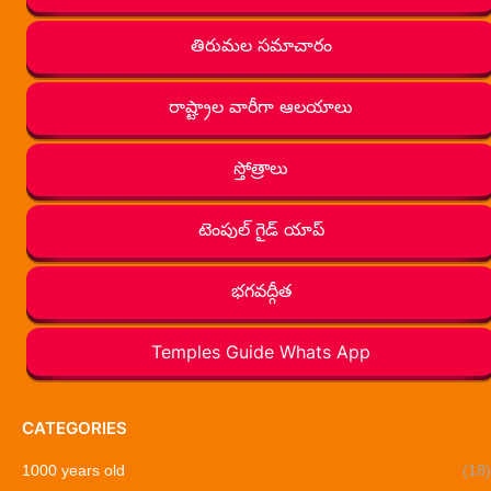
తిరుమల సమాచారం
రాష్ట్రాల వారీగా ఆలయాలు
స్తోత్రాలు
టెంపుల్ గైడ్ యాప్
భగవద్గీత
Temples Guide Whats App
CATEGORIES
1000 years old
(18)