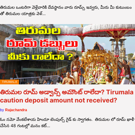
తిరుమల ఒంటరిగా వెళ్లేవారికి దేవస్థానం వారు రూమ్స్ ఇవ్వరు, మీరు మీ కుటుంబం
తో తిరుమల యాత్రకు వెళ్…
TIRUMALA
తిరుమల రూమ్ అడ్వాన్స్ అమౌంట్ రాలేదా? Tirumala
caution deposit amount not received?
by
Rajachandra
ఓం నమో వేంకటేశాయ హిందూ టెంపుల్స్ గైడ్ కు స్వాగతం. తిరుమల లో రూమ్ ఖాళీ
చేసిన 48 గంటల్లో మనం కట్…