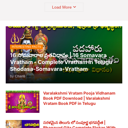
Load More
INTERESTING FACTS
16 సోమవారాల వ్రతవిధానం | 16 Somavara
Vratham - Complete Vratham in Telugu -
Shodasa-Somavara-Vratham
by
Chanti
Varalakshmi Vratam Pooja Vidhanam
Book PDF Download | Varalakshmi
Vratam Book PDF in Telugu
సరళమైన తెలుగు లో సంపూర్ణ భగవద్గీత |
Bhagavad Gita Complete Slokas With