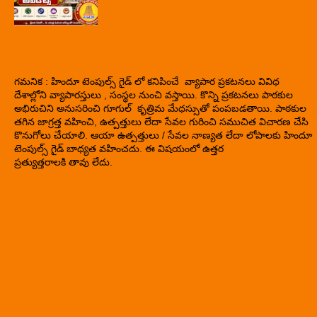
గమనిక : హిందూ టెంపుల్స్ గైడ్ లో కనిపించే వ్యాపార ప్రకటనలు వివిధ
దేశాల్లోని వ్యాపారస్తులు , సంస్థల నుంచి వస్తాయి. కొన్ని ప్రకటనలు పాఠకుల
అభిరుచిని అనుసరించి గూగుల్ కృత్రిమ మేధస్సుతో పంపబడతాయి. పాఠకుల
తగిన జాగ్రత్త వహించి, ఉత్పత్తులు లేదా సేవల గురించి సముచిత విచారణ చేసి
కొనుగోలు చేయాలి. ఆయా ఉత్పత్తులు / సేవల నాణ్యత లేదా లోపాలకు హిందూ
టెంపుల్స్ గైడ్ బాధ్యత వహించదు. ఈ విషయంలో ఉత్తర
ప్రత్యుత్తరాలకి తావు లేదు.