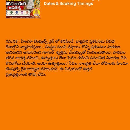
Dates & Booking Timings
గమనిక : హిందూ టెంపుల్స్ గైడ్ లో కనిపించే వ్యాపార ప్రకటనలు వివిధ
దేశాల్లోని వ్యాపారస్తులు , సంస్థల నుంచి వస్తాయి. కొన్ని ప్రకటనలు పాఠకుల
అభిరుచిని అనుసరించి గూగుల్ కృత్రిమ మేధస్సుతో పంపబడతాయి. పాఠకుల
తగిన జాగ్రత్త వహించి, ఉత్పత్తులు లేదా సేవల గురించి సముచిత విచారణ చేసి
కొనుగోలు చేయాలి. ఆయా ఉత్పత్తులు / సేవల నాణ్యత లేదా లోపాలకు హిందూ
టెంపుల్స్ గైడ్ బాధ్యత వహించదు. ఈ విషయంలో ఉత్తర
ప్రత్యుత్తరాలకి తావు లేదు.