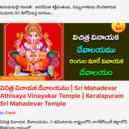
కురుడుమలై గణపతి : అపరిమిత శక్తివంతుడు, విఘ్ననాశకుడు బెంగళూరుకు
సుమారు 90 కిలోమీటర్ల దూరంల…
FAMOUS VINAYAKA TEMPLES
విచిత్ర వినాయక దేవాలయము | Sri Mahadevar
Athisaya Vinayakar Temple | Keralapuram
Sri Mahadevar Temple
by
Chanti
విచిత్ర వినాయక దేవాలయము..!! తమిళనాడు రాష్ట్రంలోని నాగర్‌కోయిల్ జిల్లాలోని
కేరళపురం గ్రామంలో…