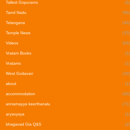
Tallest Gopurams
(6)
Tamil Nadu
(96)
Telangana
(49)
Temple News
(33)
Videos
(54)
Vratam Books
(2)
Vratams
(1)
West Godavari
(18)
about
(1)
accommodation
(59)
annamayya keerthanalu
(71)
aryavysya
(1)
bhagavad Gia Q&S
(2)