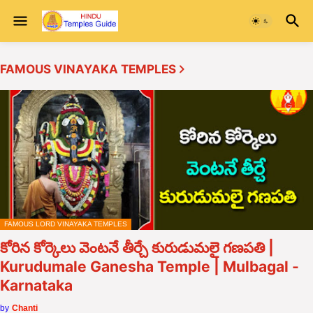
FAMOUS VINAYAKA TEMPLES
FAMOUS LORD VINAYAKA TEMPLES
కోరిన కోర్కెలు వెంటనే తీర్చే కురుడుమలై గణపతి |
Kurudumale Ganesha Temple | Mulbagal -
Karnataka
by
Chanti