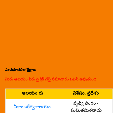
పంచభూతలింగ క్షేత్రాలు
మీరు ఆలయం పేరు పై క్లిక్ చేస్తే సమాచారం ఓపెన్ అవుతుంది
ఆలయం పేరు
విశేషం, ప్రదేశం
పృథ్వీ లింగం -
ఏకాంబరేశ్వరాలయం
కంచి,తమిళనాడు