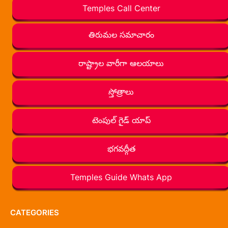
Temples Call Center
తిరుమల సమాచారం
రాష్ట్రాల వారీగా ఆలయాలు
స్తోత్రాలు
టెంపుల్ గైడ్ యాప్
భగవద్గీత
Temples Guide Whats App
CATEGORIES