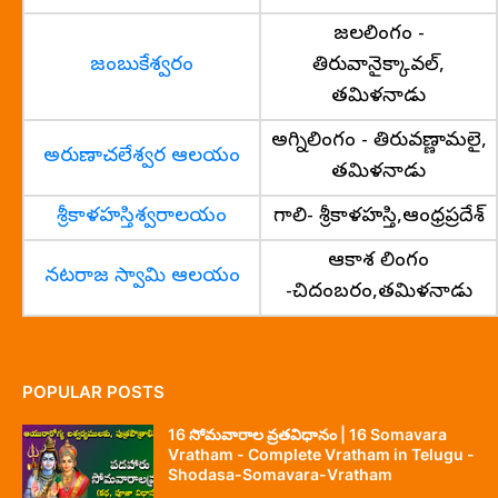
జలలింగం -
జంబుకేశ్వరం
తిరువానైక్కావల్,
తమిళనాడు
అగ్నిలింగం - తిరువణ్ణామలై,
అరుణాచలేశ్వర ఆలయం
తమిళనాడు
శ్రీకాళహస్తిశ్వరాలయం
గాలి- శ్రీకాళహస్తి,ఆంధ్రప్రదేశ్
ఆకాశ లింగం
నటరాజ స్వామి ఆలయం
-చిదంబరం,తమిళనాడు
POPULAR POSTS
16 సోమవారాల వ్రతవిధానం | 16 Somavara
Vratham - Complete Vratham in Telugu -
Shodasa-Somavara-Vratham