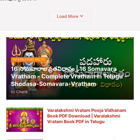
Load More
INTERESTING FACTS
16 సోమవారాల వ్రతవిధానం | 16 Somavara
Vratham - Complete Vratham in Telugu -
Shodasa-Somavara-Vratham
by
Chanti
Varalakshmi Vratam Pooja Vidhanam
Book PDF Download | Varalakshmi
Vratam Book PDF in Telugu