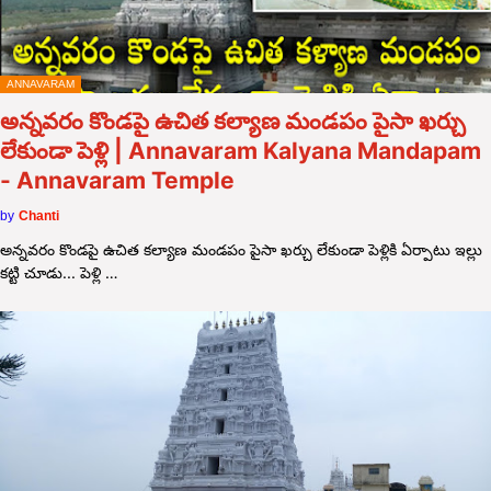
ANNAVARAM
అన్నవరం కొండపై ఉచిత కల్యాణ మండపం పైసా ఖర్చు
లేకుండా పెళ్లి | Annavaram Kalyana Mandapam
- Annavaram Temple
by
Chanti
అన్నవరం కొండపై ఉచిత కల్యాణ మండపం పైసా ఖర్చు లేకుండా పెళ్లికి ఏర్పాటు ఇల్లు
కట్టి చూడు... పెళ్లి …