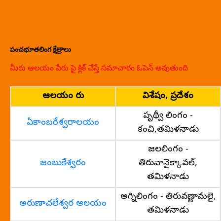
పంచభూతలింగ క్షేత్రాలు
మీరు ఆలయం పేరు పై క్లిక్ చేస్తే సమాచారం ఓపెన్ అవుతుంది
ఆలయం పేరు
విశేషం, ప్రదేశం
పృథ్వీ లింగం -
ఏకాంబరేశ్వరాలయం
కంచి,తమిళనాడు
జలలింగం -
జంబుకేశ్వరం
తిరువానైక్కావల్,
తమిళనాడు
అగ్నిలింగం - తిరువణ్ణామలై,
అరుణాచలేశ్వర ఆలయం
తమిళనాడు