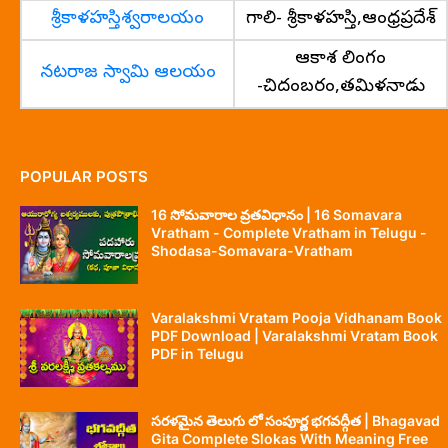
శ్రీకాళహస్తిశ్వరాలయం
గాలి- శ్రీకాళహస్తి,ఆంధ్రప్రదేశ్
ఆకాశ లింగం
నటరాజ స్వామి ఆలయం
-చిదంబరం,తమిళనాడు
POPULAR POSTS
16 సోమవారాల వ్రతవిధానం | 16 Somavara
Vratham - Complete Vratham in Telugu -
Shodasa-Somavara-Vratham
Varalakshmi Vratam Pooja Vidhanam Book
PDF Download | Varalakshmi Vratam Book
PDF in Telugu
సరళమైన తెలుగు లో సంపూర్ణ భగవద్గీత | Bhagavad
Gita Complete Slokas With Meaning Free