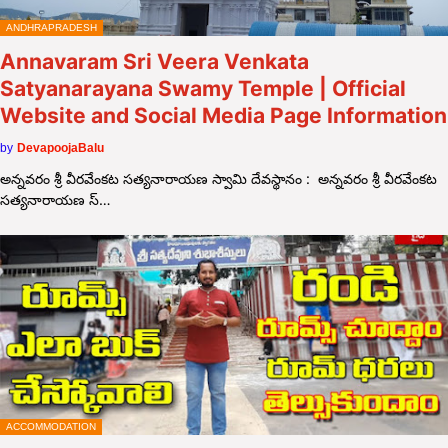
ANDHRAPRADESH
Annavaram Sri Veera Venkata
Satyanarayana Swamy Temple | Official
Website and Social Media Page Information
by
DevapoojaBalu
అన్నవరం శ్రీ వీరవేంకట సత్యనారాయణ స్వామి దేవస్థానం : అన్నవరం శ్రీ వీరవేంకట
సత్యనారాయణ స్…
ACCOMMODATION