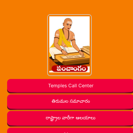
Temples Call Center
తిరుమల సమాచారం
రాష్ట్రాల వారీగా ఆలయాలు