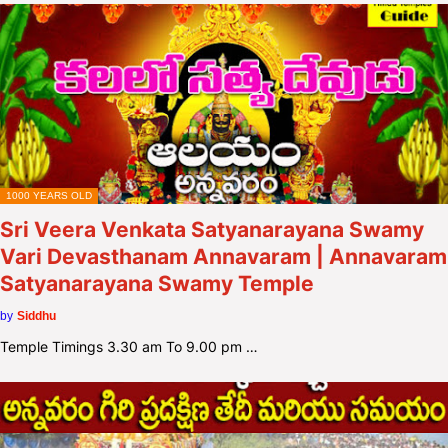
1000 YEARS OLD
Sri Veera Venkata Satyanarayana Swamy
Vari Devasthanam Annavaram | Annavaram
Satyanarayana Swamy Temple
by
Siddhu
Temple Timings 3.30 am To 9.00 pm …