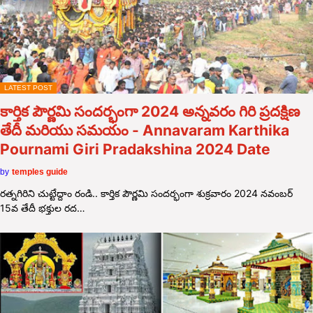
LATEST POST
కార్తిక పౌర్ణమి సందర్భంగా 2024 అన్నవరం గిరి ప్రదక్షిణ
తేదీ మరియు సమయం - Annavaram Karthika
Pournami Giri Pradakshina 2024 Date
by
temples guide
రత్నగిరిని చుట్టేద్దాం రండి.. కార్తిక పౌర్ణమి సందర్భంగా శుక్రవారం 2024 నవంబర్
15వ తేదీ భక్తుల రద…