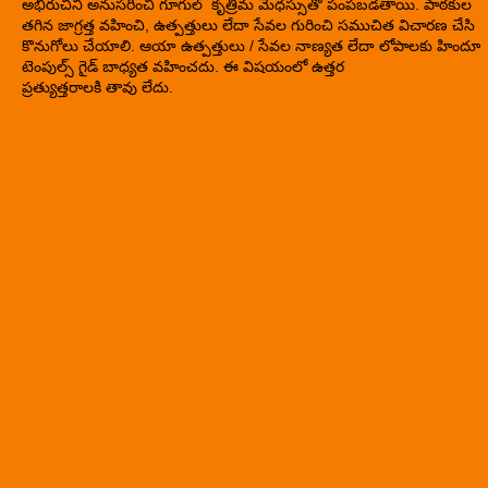
అభిరుచిని అనుసరించి గూగుల్ కృత్రిమ మేధస్సుతో పంపబడతాయి. పాఠకుల
తగిన జాగ్రత్త వహించి, ఉత్పత్తులు లేదా సేవల గురించి సముచిత విచారణ చేసి
కొనుగోలు చేయాలి. ఆయా ఉత్పత్తులు / సేవల నాణ్యత లేదా లోపాలకు హిందూ
టెంపుల్స్ గైడ్ బాధ్యత వహించదు. ఈ విషయంలో ఉత్తర
ప్రత్యుత్తరాలకి తావు లేదు.