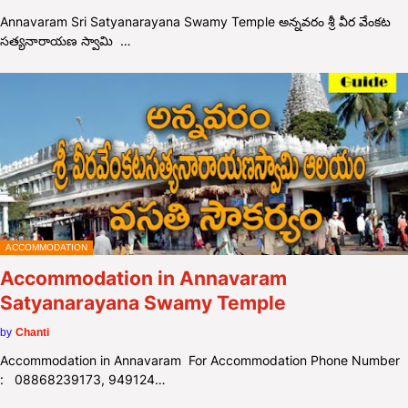
Annavaram Sri Satyanarayana Swamy Temple అన్నవరం శ్రీ వీర వేంకట
సత్యనారాయణ స్వామి …
ACCOMMODATION
Accommodation in Annavaram
Satyanarayana Swamy Temple
by
Chanti
Accommodation in Annavaram For Accommodation Phone Number
: 08868239173, 949124…