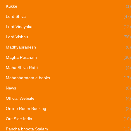
Kukke
(1)
Lord Shiva
(47)
Lord Vinayaka
(12)
Lord Vishnu
(56)
Madhyapradesh
(8)
Magha Puranam
(30)
Maha Shiva Ratri
(4)
Mahabharatam e books
(17)
News
(6)
Official Website
(4)
Online Room Booking
(3)
Out Side India
(10)
Pancha bhoota Stalam
(12)