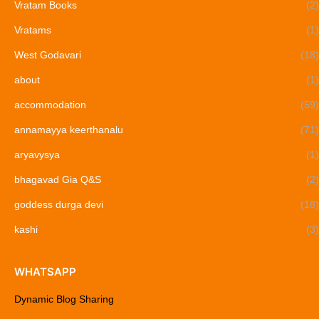
Vratam Books
(2)
Vratams
(1)
West Godavari
(18)
about
(1)
accommodation
(59)
annamayya keerthanalu
(71)
aryavysya
(1)
bhagavad Gia Q&S
(2)
goddess durga devi
(18)
kashi
(3)
WHATSAPP
Dynamic Blog Sharing