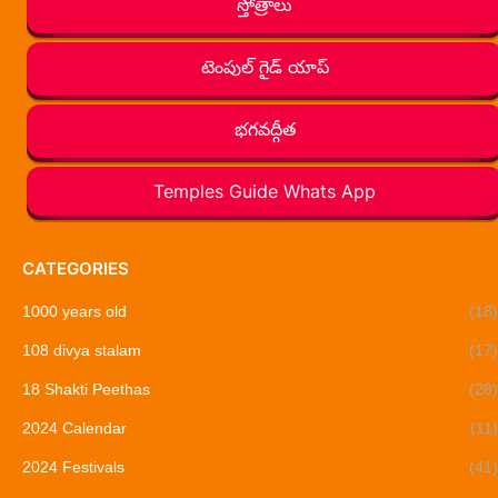
స్తోత్రాలు
టెంపుల్ గైడ్ యాప్
భగవద్గీత
Temples Guide Whats App
CATEGORIES
1000 years old
(18)
108 divya stalam
(17)
18 Shakti Peethas
(28)
2024 Calendar
(11)
2024 Festivals
(41)