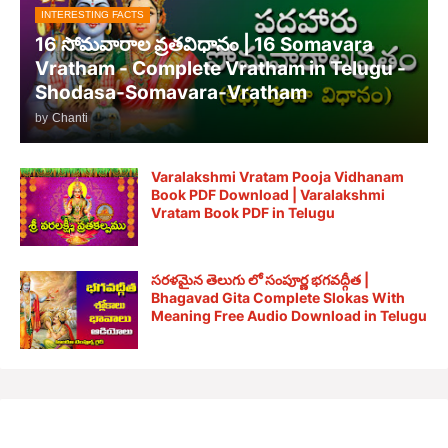
INTERESTING FACTS
16 సోమవారాల వ్రతవిధానం | 16 Somavara
Vratham - Complete Vratham in Telugu -
Shodasa-Somavara-Vratham
by
Chanti
Varalakshmi Vratam Pooja Vidhanam
Book PDF Download | Varalakshmi
Vratam Book PDF in Telugu
సరళమైన తెలుగు లో సంపూర్ణ భగవద్గీత |
Bhagavad Gita Complete Slokas With
Meaning Free Audio Download in Telugu