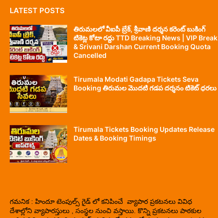
LATEST POSTS
తిరుమలలో వీఐపీ బ్రేక్, శ్రీవాణి దర్శన కరెంట్ బుకింగ్
టికెట్ల కోటా రద్దు TTD Breaking News | VIP Break
& Srivani Darshan Current Booking Quota
Cancelled
Tirumala Modati Gadapa Tickets Seva
Booking తిరుమల మొదటి గడప దర్శనం టికెట్ ధరలు
Tirumala Tickets Booking Updates Release
Dates & Booking Timings
గమనిక : హిందూ టెంపుల్స్ గైడ్ లో కనిపించే వ్యాపార ప్రకటనలు వివిధ
దేశాల్లోని వ్యాపారస్తులు , సంస్థల నుంచి వస్తాయి. కొన్ని ప్రకటనలు పాఠకుల