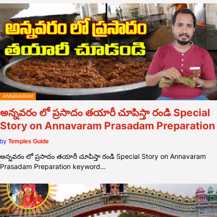
ANNAVARAM
అన్నవరం లో ప్రసాదం తయారీ చూపిస్తా రండి Special
Story on Annavaram Prasadam Preparation
by
Temples Guide
అన్నవరం లో ప్రసాదం తయారీ చూపిస్తా రండి Special Story on Annavaram
Prasadam Preparation keyword…