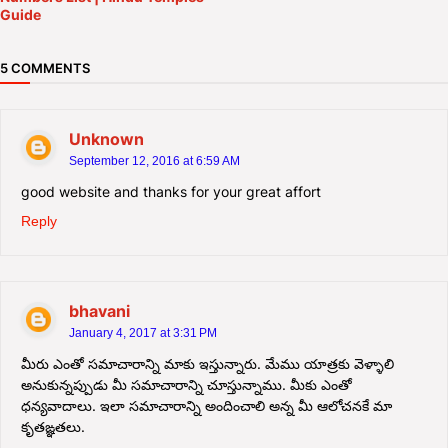
Guide
5 COMMENTS
Unknown
September 12, 2016 at 6:59 AM
good website and thanks for your great affort
Reply
bhavani
January 4, 2017 at 3:31 PM
మీరు ఎంతో సమాచారాన్ని మాకు ఇస్తున్నారు. మేము యాత్రకు వెళ్ళాలి
అనుకున్నప్పుడు మీ సమాచారాన్ని చూస్తున్నాము. మీకు ఎంతో
ధన్యవాదాలు. ఇలా సమాచారాన్ని అందించాలి అన్న మీ ఆలోచనకే మా
కృతఙ్ఞతలు.