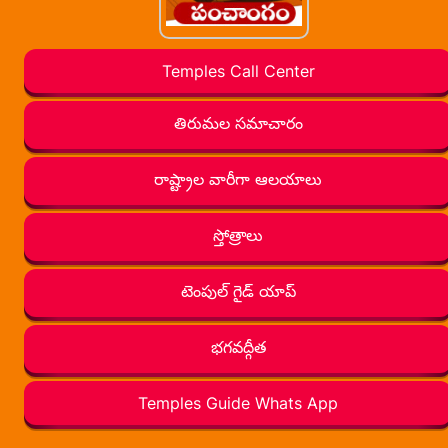
Temples Call Center
తిరుమల సమాచారం
రాష్ట్రాల వారీగా ఆలయాలు
స్తోత్రాలు
టెంపుల్ గైడ్ యాప్
భగవద్గీత
Temples Guide Whats App