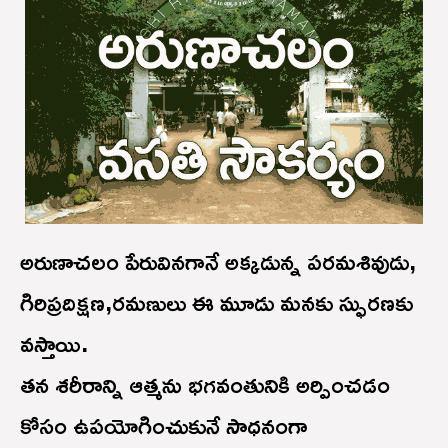
అరుణాచలం పేరువినగానే అక్కడున్న పరమశివుడు,
గిరిప్రదిక్షణ,రమణులు ఈ మూడు మనకు స్ఫురణకు
వస్తాయి.
తన శరీరాన్ని ఆత్మను భగవంతునికి అర్పించడం
కోసం ఉపయోగించుకునే సాధనంగా