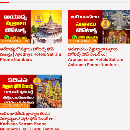
ACCOMMODATION
ACCOMMODATION
అయోధ్య లో సత్రాలు హోటల్స్ ఫోన్
అరుణాచలం వెళ్తున్నారా సత్రాలు
నంబర్లు | Ayodhya Hotels Satralu
హోటల్స్ ఫోన్ నెంబర్ లు |
Phone Numbers
Arunachalam Hotels Satram
Ashrama Phone Numbers
ACCOMMODATION
అఖిల భారతీయ బ్రాహ్మణ కరివెన
నిత్యాన్నదాన సత్రం ఫోన్ నెంబర్ లు |
Karivena Satram Phone
Numbers List | Hindu Temples