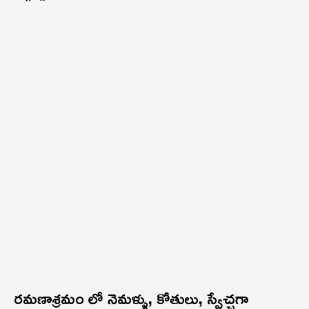
రమణాశ్రమం లో నెమళ్ళు, కోతులు, స్వేచ్ఛగా