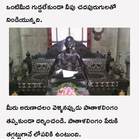
ఒంటిమీద గుడ్డలేకుండా వీపు చదపురుగులతో
నిండియున్నది.
మీరు అరుణాచలం వెళ్ళినప్పుడు పాతాళలింగం
తప్పకుండా దర్శించండి. పాతాళలింగం పేరుకి
తగ్గట్టుగానే లోపలికి ఉంటుంది.