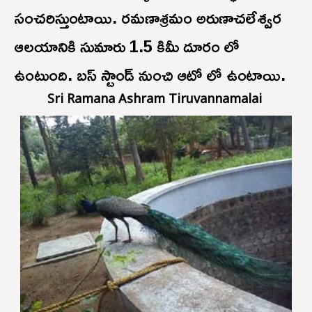
సంచరిస్తుంటాయి. రమణాశ్రమం అరుణాచలేశ్వర
ఆలయానికి సుమారు 1.5 కిమీ దూరం లో
ఉంటుంది. బస్ స్టాండ్ నుంచి ఆటో లో ఉంటాయి.
Sri Ramana Ashram Tiruvannamalai