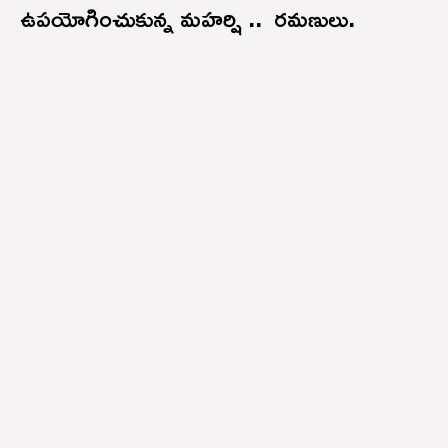
ఉపయోగించుకున్న మహర్షి .. రమణులు.