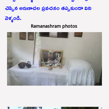
చెప్పిన అరుణాచల ప్రవచనం తప్పకుండా విని
వెళ్ళండి.
Ramanashram photos