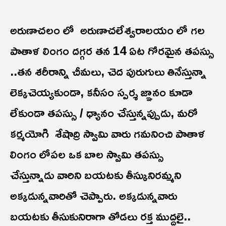
అరుణాచలం లో అరుణాచలేశ్వరాలయం లో గల
పాతాళ లింగం దగ్గర తన 14 ఏట గోరమైన తపస్సు
..తన శరీరాన్ని చీమలు, చెద పురుగులు తినేస్తున్నా
లెక్కచెయ్యకుండా, కనీసం స్పర్శ జ్ఞానం కూడా
లేకుండా తపస్సు / ధ్యానం చేస్తున్నప్పుడు, మరో
కర్మయోగి శేషాద్రి స్వామి వారు గమనించి పాతాళ
లింగం లోపల ఒక బాల స్వామి తపస్సు
చేస్తున్నాడు వారిని బయటకు తీస్కునిరమ్మని
అక్కడున్నవారితో చెప్పారు. అక్కడున్నవారు
బయటకు తీసుకునిరాగా తోడలు రక్త ముద్దలై..