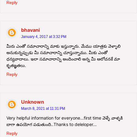
Reply
bhavani
January 4, 2017 at 3:32 PM
మీరు ఎంతో సమాచారాన్ని మాకు ఇస్తున్నారు. మేము యాత్రకు వెళ్ళాలి
అనుకున్నప్పుడు మీ సమాచారాన్ని చూస్తున్నాము. మీకు ఎంతో
ధన్యవాదాలు. ఇలా సమాచారాన్ని అందించాలి అన్న మీ ఆలోచనకే మా
కృతఙ్ఞతలు.
Reply
Unknown
March 8, 2021 at 11:31 PM
Very helpful information for everyone...first time వెళ్ళే వాళ్ళకి
బాగా ఉపయోగ పడుతుంది..Thanks to deleloper...
Reply