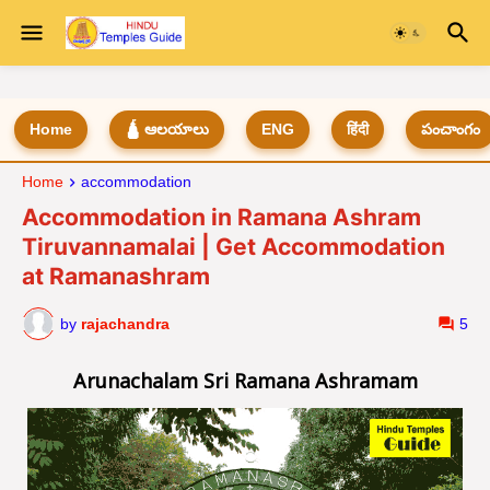
Home
🛕 ఆలయాలు
ENG
हिंदी
పంచాంగం
Home
accommodation
Accommodation in Ramana Ashram
Tiruvannamalai | Get Accommodation
at Ramanashram
by
rajachandra
5
Arunachalam Sri Ramana Ashramam