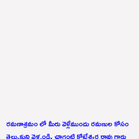
రమణాశ్రమం లో మీరు వెళ్లేముందు రమణుల కోసం
తెల్సుకుని వెళ్ళండి. చాగంటి కోటేశ్వర రావు గారు