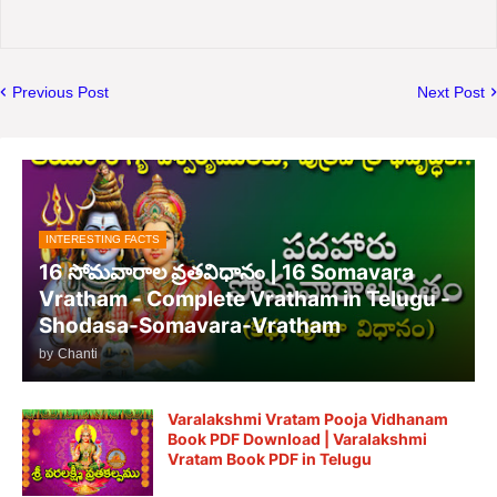
Previous Post
Next Post
INTERESTING FACTS
16 సోమవారాల వ్రతవిధానం | 16 Somavara
Vratham - Complete Vratham in Telugu -
Shodasa-Somavara-Vratham
by
Chanti
Varalakshmi Vratam Pooja Vidhanam
Book PDF Download | Varalakshmi
Vratam Book PDF in Telugu