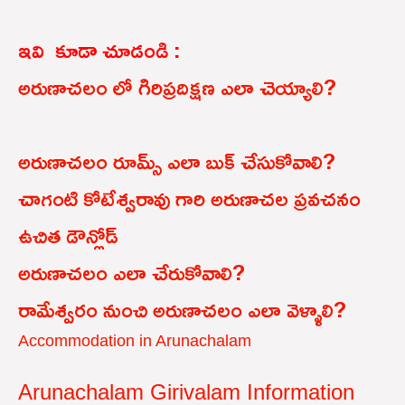
ఇవి కూడా చూడండి :
అరుణాచలం లో గిరిప్రదిక్షణ ఎలా చెయ్యాలి?
అరుణాచలం రూమ్స్ ఎలా బుక్ చేసుకోవాలి?
చాగంటి కోటేశ్వరావు గారి అరుణాచల ప్రవచనం
ఉచిత డౌన్లోడ్
అరుణాచలం ఎలా చేరుకోవాలి?
రామేశ్వరం నుంచి అరుణాచలం ఎలా వెళ్ళాలి?
Accommodation in Arunachalam
Arunachalam Girivalam Information