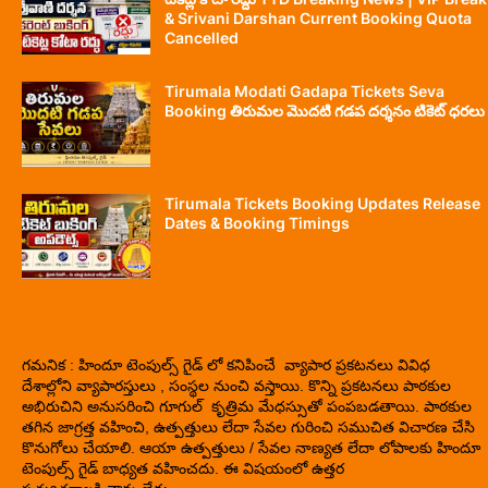
& Srivani Darshan Current Booking Quota
Cancelled
Tirumala Modati Gadapa Tickets Seva
Booking తిరుమల మొదటి గడప దర్శనం టికెట్ ధరలు
Tirumala Tickets Booking Updates Release
Dates & Booking Timings
గమనిక : హిందూ టెంపుల్స్ గైడ్ లో కనిపించే వ్యాపార ప్రకటనలు వివిధ
దేశాల్లోని వ్యాపారస్తులు , సంస్థల నుంచి వస్తాయి. కొన్ని ప్రకటనలు పాఠకుల
అభిరుచిని అనుసరించి గూగుల్ కృత్రిమ మేధస్సుతో పంపబడతాయి. పాఠకుల
తగిన జాగ్రత్త వహించి, ఉత్పత్తులు లేదా సేవల గురించి సముచిత విచారణ చేసి
కొనుగోలు చేయాలి. ఆయా ఉత్పత్తులు / సేవల నాణ్యత లేదా లోపాలకు హిందూ
టెంపుల్స్ గైడ్ బాధ్యత వహించదు. ఈ విషయంలో ఉత్తర