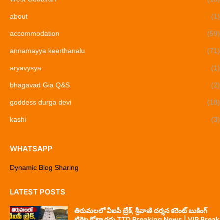
about
(1)
accommodation
(59)
annamayya keerthanalu
(71)
aryavysya
(1)
bhagavad Gia Q&S
(2)
goddess durga devi
(18)
kashi
(3)
WHATSAPP
Dynamic Blog Sharing
LATEST POSTS
తిరుమలలో వీఐపీ బ్రేక్, శ్రీవాణి దర్శన కరెంట్ బుకింగ్
టికెట్ల కోటా రద్దు TTD Breaking News | VIP Break