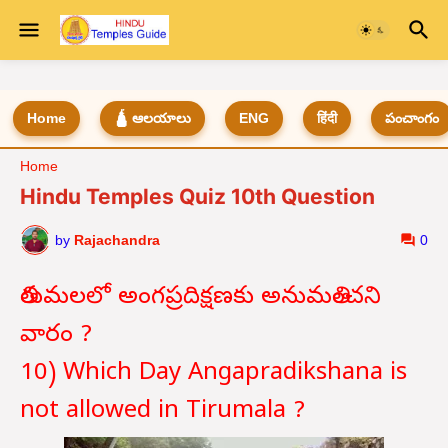
Home
🛕 ఆలయాలు
ENG
हिंदी
పంచాంగం
Home
Hindu Temples Quiz 10th Question
by
Rajachandra
0
తిరుమలలో అంగప్రదిక్షణకు అనుమతించని
వారం ?
10) Which Day Angapradikshana is
not allowed in Tirumala ?