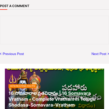
POST A COMMENT
Previous Post
Next Post
INTERESTING FACTS
16 సోమవారాల వ్రతవిధానం | 16 Somavara
Vratham - Complete Vratham in Telugu -
Shodasa-Somavara-Vratham