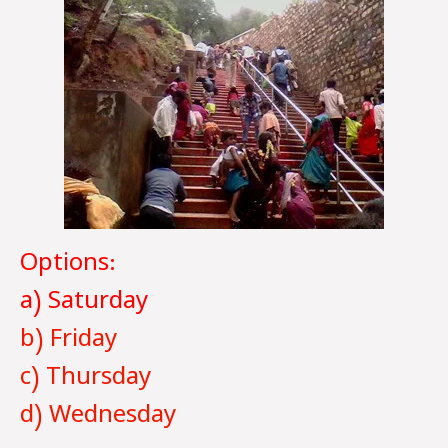
Options:
a)
Saturday
b)
Friday
c) Thursday
d) Wednesday