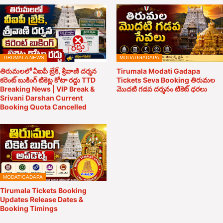
TIRUMALA NEWS
MODATIGADAPA
తిరుమలలో వీఐపీ బ్రేక్, శ్రీవాణి దర్శన
Tirumala Modati Gadapa
కరెంట్ బుకింగ్ టికెట్ల కోటా రద్దు TTD
Tickets Seva Booking తిరుమల
Breaking News | VIP Break &
మొదటి గడప దర్శనం టికెట్ ధరలు
Srivani Darshan Current
Booking Quota Cancelled
MODATIGADAPA
Tirumala Tickets Booking
Updates Release Dates &
Booking Timings