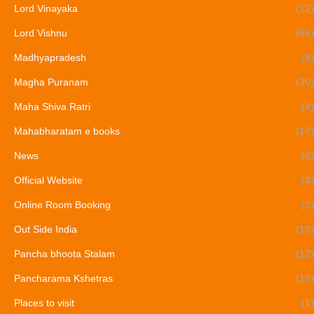
Lord Vinayaka
(12)
Lord Vishnu
(56)
Madhyapradesh
(8)
Magha Puranam
(30)
Maha Shiva Ratri
(4)
Mahabharatam e books
(17)
News
(6)
Official Website
(4)
Online Room Booking
(3)
Out Side India
(10)
Pancha bhoota Stalam
(12)
Pancharama Kshetras
(16)
Places to visit
(1)