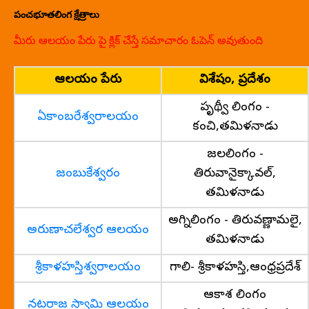
పంచభూతలింగ క్షేత్రాలు
మీరు ఆలయం పేరు పై క్లిక్ చేస్తే సమాచారం ఓపెన్ అవుతుంది
ఆలయం పేరు
విశేషం, ప్రదేశం
పృథ్వీ లింగం -
ఏకాంబరేశ్వరాలయం
కంచి,తమిళనాడు
జలలింగం -
జంబుకేశ్వరం
తిరువానైక్కావల్,
తమిళనాడు
అగ్నిలింగం - తిరువణ్ణామలై,
అరుణాచలేశ్వర ఆలయం
తమిళనాడు
శ్రీకాళహస్తిశ్వరాలయం
గాలి- శ్రీకాళహస్తి,ఆంధ్రప్రదేశ్
ఆకాశ లింగం
నటరాజ స్వామి ఆలయం