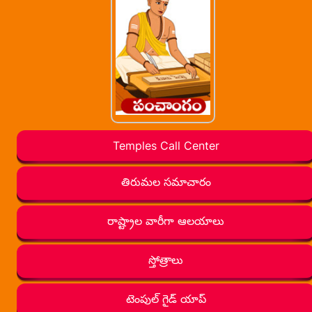
Temples Call Center
తిరుమల సమాచారం
రాష్ట్రాల వారీగా ఆలయాలు
స్తోత్రాలు
టెంపుల్ గైడ్ యాప్