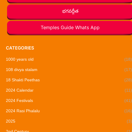
భగవద్గీత
Temples Guide Whats App
CATEGORIES
1000 years old
(18)
108 divya stalam
(17)
18 Shakti Peethas
(28)
2024 Calendar
(11)
2024 Festivals
(41)
2024 Rasi Phalalu
(16)
2025
(3)
2nd Century
(1)