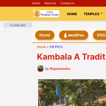
Home
About Us
Contact Us
HOME
TEMPLES
CLOSE ADS
Home
🛕 ఆలయాలు
ENG
Home
FB PICS
Kambala A Tradit
by
Rajachandra