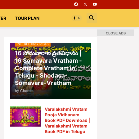
TER
TOUR PLAN
CLOSE ADS
INTERESTING FACTS
📚 Books
Rooms
భగవద్గీత
16 సోమవారాల వ్రతవిధానం |
16 Somavara Vratham -
Complete Vratham in
Telugu - Shodasa-
Somavara-Vratham
by
Chanti
Varalakshmi Vratam
Pooja Vidhanam
Book PDF Download |
Varalakshmi Vratam
Book PDF in Telugu