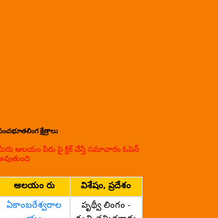
పంచభూతలింగ క్షేత్రాలు
మీరు ఆలయం పేరు పై క్లిక్ చేస్తే సమాచారం ఓపెన్
అవుతుంది
ఆలయం పేరు
విశేషం, ప్రదేశం
ఏకాంబరేశ్వరాల
పృథ్వీ లింగం -