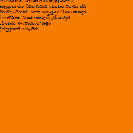
పంపబడతాయి. పాఠకుల తగిన జాగ్రత్త వహించి,
ఉత్పత్తులు లేదా సేవల గురించి సముచిత విచారణ చేసి
కొనుగోలు చేయాలి. ఆయా ఉత్పత్తులు / సేవల నాణ్యత
లేదా లోపాలకు హిందూ టెంపుల్స్ గైడ్ బాధ్యత
వహించదు. ఈ విషయంలో ఉత్తర
్రత్యుత్తరాలకి తావు లేదు.