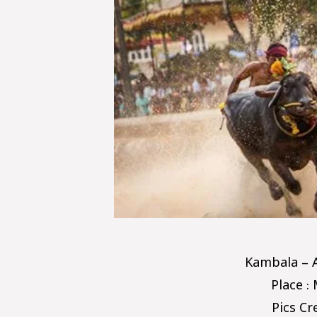
Kambala – A
Place :
Pics Cr