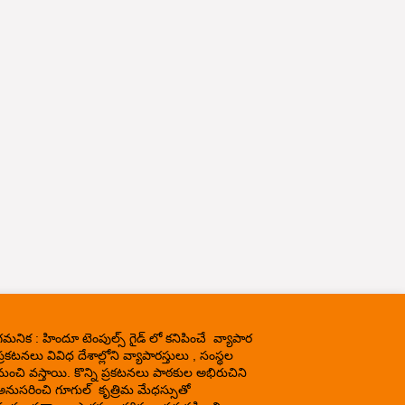
గమనిక : హిందూ టెంపుల్స్ గైడ్ లో కనిపించే వ్యాపార
్రకటనలు వివిధ దేశాల్లోని వ్యాపారస్తులు , సంస్థల
నుంచి వస్తాయి. కొన్ని ప్రకటనలు పాఠకుల అభిరుచిని
అనుసరించి గూగుల్ కృత్రిమ మేధస్సుతో