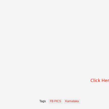
Click He
Tags
FB PICS
Karnataka