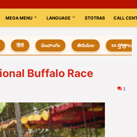
MEGA MENU
LANGUAGE
STOTRAS
CALL CEN
हिंदी
పంచాంగం
తిరుమల
📜 స్తోత్రాలు
ional Buffalo Race
1