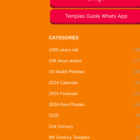
Temples Guide Whats App
CATEGORIES
1000 years old
(18
108 divya stalam
(17
18 Shakti Peethas
(28
2024 Calendar
(11
2024 Festivals
(41
2024 Rasi Phalalu
(16
2025
(3
2nd Century
(1
9th Century Temples
(1