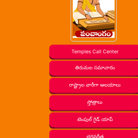
Temples Call Center
తిరుమల సమాచారం
రాష్ట్రాల వారీగా ఆలయాలు
స్తోత్రాలు
టెంపుల్ గైడ్ యాప్
భగవద్గీత