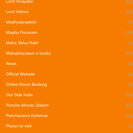
Lord Vinayaka
(12)
Lord Vishnu
(56)
Madhyapradesh
(8)
Magha Puranam
(30)
Maha Shiva Ratri
(4)
Mahabharatam e books
(17)
News
(6)
Official Website
(4)
Online Room Booking
(3)
Out Side India
(10)
Pancha bhoota Stalam
(12)
Pancharama Kshetras
(16)
Places to visit
(1)