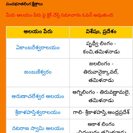
పంచభూతలింగ క్షేత్రాలు
మీరు ఆలయం పేరు పై క్లిక్ చేస్తే సమాచారం ఓపెన్ అవుతుంది
ఆలయం పేరు
విశేషం, ప్రదేశం
పృథ్వీ లింగం -
ఏకాంబరేశ్వరాలయం
కంచి,తమిళనాడు
జలలింగం -
జంబుకేశ్వరం
తిరువానైక్కావల్,
తమిళనాడు
అగ్నిలింగం - తిరువణ్ణామలై,
అరుణాచలేశ్వర ఆలయం
తమిళనాడు
శ్రీకాళహస్తిశ్వరాలయం
గాలి- శ్రీకాళహస్తి,ఆంధ్రప్రదేశ్
ఆకాశ లింగం
నటరాజ స్వామి ఆలయం