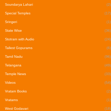
Soundarya Lahari
(2)
Special Temples
(17)
Sringeri
(1)
State Wise
(36)
Stotram with Audio
(24)
Tallest Gopurams
(6)
Tamil Nadu
(96)
Telangana
(49)
Temple News
(33)
Videos
(54)
Vratam Books
(2)
Vratams
(1)
West Godavari
(18)