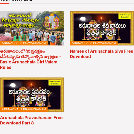
ARUNACHALA PRAVACHANAM
ARUNACHALA PRAVACHANAM
అరుణాచలంలో గిరి ప్రదక్షణం
Names of Arunachala Siva Free
చేసేటప్పుడు తిస్కోవాల్సిన జాగ్రత్తలు -
Download
Basic Arunachala Giri Valam
Rules
ARUNACHALA PRAVACHANAM
Arunachala Pravachanam Free
Download Part 8