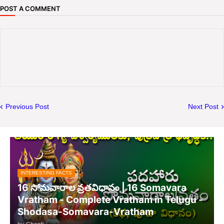
POST A COMMENT
Previous Post
Next Post
INTERESTING FACTS
16 సోమవారాల వ్రతవిధానం | 16 Somavara
Vratham - Complete Vratham in Telugu -
Shodasa-Somavara-Vratham