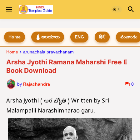
Home
🛕 ఆలయాలు
ENG
हिंदी
పంచాంగం
Home
arunachala pravachanam
Arsha Jyothi Ramana Maharshi Free E
Book Download
by
Rajachandra
0
Arsha Jyothi ( ఆర్ష జ్యోతి ) Written by Sri
Malampalli Narashimharao garu.