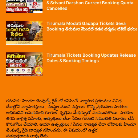
& Srivani Darshan Current Booking Quota
Cancelled
Tirumala Modati Gadapa Tickets Seva
Booking తిరుమల మొదటి గడప దర్శనం టికెట్ ధరలు
Tirumala Tickets Booking Updates Release
Dates & Booking Timings
గమనిక : హిందూ టెంపుల్స్ గైడ్ లో కనిపించే వ్యాపార ప్రకటనలు వివిధ
దేశాల్లోని వ్యాపారస్తులు , సంస్థల నుంచి వస్తాయి. కొన్ని ప్రకటనలు పాఠకుల
అభిరుచిని అనుసరించి గూగుల్ కృత్రిమ మేధస్సుతో పంపబడతాయి. పాఠకుల
తగిన జాగ్రత్త వహించి, ఉత్పత్తులు లేదా సేవల గురించి సముచిత విచారణ చేసి
కొనుగోలు చేయాలి. ఆయా ఉత్పత్తులు / సేవల నాణ్యత లేదా లోపాలకు హిందూ
టెంపుల్స్ గైడ్ బాధ్యత వహించదు. ఈ విషయంలో ఉత్తర
ప్రత్యుత్తరాలకి తావు లేదు.