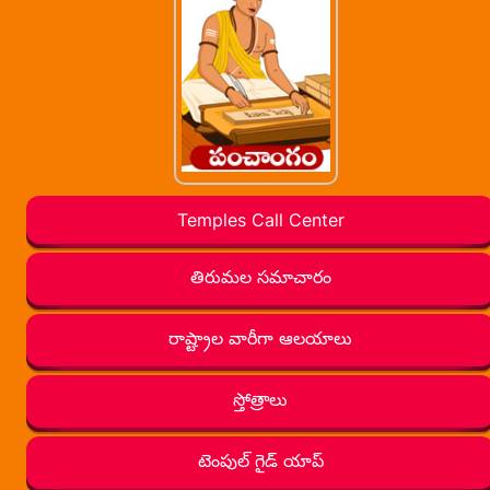
Temples Call Center
తిరుమల సమాచారం
రాష్ట్రాల వారీగా ఆలయాలు
స్తోత్రాలు
టెంపుల్ గైడ్ యాప్