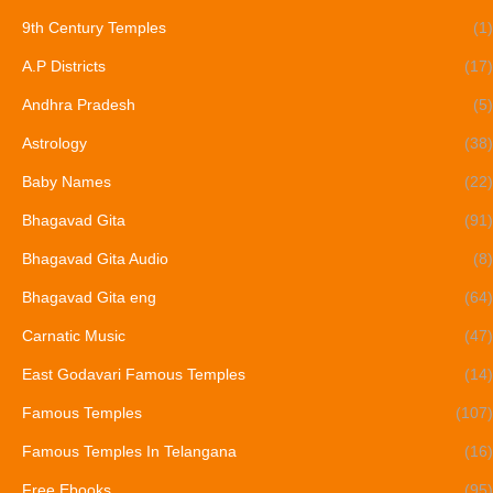
9th Century Temples
(1)
A.P Districts
(17)
Andhra Pradesh
(5)
Astrology
(38)
Baby Names
(22)
Bhagavad Gita
(91)
Bhagavad Gita Audio
(8)
Bhagavad Gita eng
(64)
Carnatic Music
(47)
East Godavari Famous Temples
(14)
Famous Temples
(107)
Famous Temples In Telangana
(16)
Free Ebooks
(95)