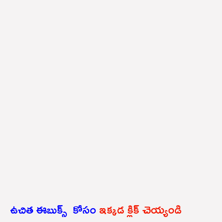
ఉచిత ఈబుక్స్ కోసం
ఇక్కడ క్లిక్ చెయ్యండి