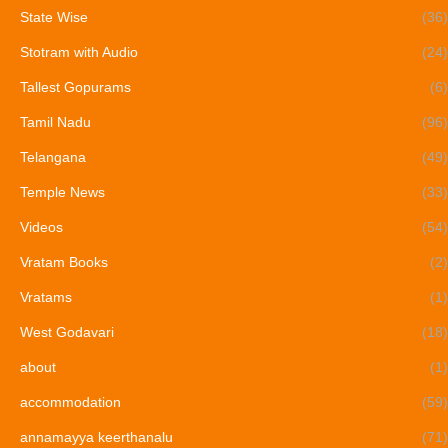
State Wise
(36)
Stotram with Audio
(24)
Tallest Gopurams
(6)
Tamil Nadu
(96)
Telangana
(49)
Temple News
(33)
Videos
(54)
Vratam Books
(2)
Vratams
(1)
West Godavari
(18)
about
(1)
accommodation
(59)
annamayya keerthanalu
(71)