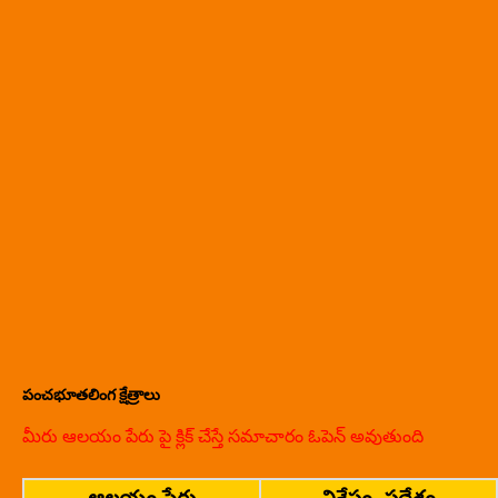
పంచభూతలింగ క్షేత్రాలు
మీరు ఆలయం పేరు పై క్లిక్ చేస్తే సమాచారం ఓపెన్ అవుతుంది