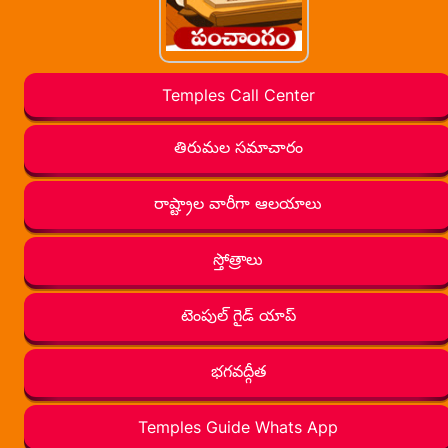
Temples Call Center
తిరుమల సమాచారం
రాష్ట్రాల వారీగా ఆలయాలు
స్తోత్రాలు
టెంపుల్ గైడ్ యాప్
భగవద్గీత
Temples Guide Whats App