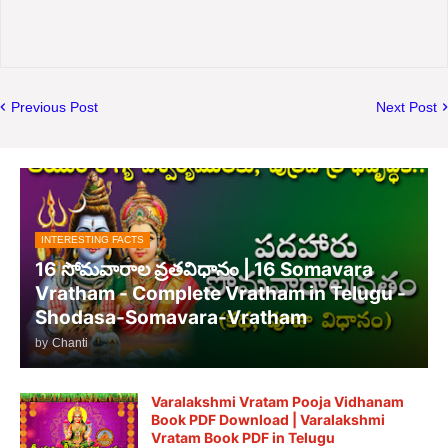
Previous Post
Next Post
INTERESTING FACTS
16 సోమవారాల వ్రతవిధానం | 16 Somavara
Vratham - Complete Vratham in Telugu -
Shodasa-Somavara-Vratham
by
Chanti
Varalakshmi Vratam Pooja Vidhanam
Book PDF Download | Varalakshmi
Vratam Book PDF in Telugu