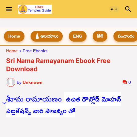
Home
🛕 ఆలయాలు
ENG
हिंदी
పంచాంగం
Home
Free Ebooks
Sri Nama Ramayanam Ebook Free
Download
by
Unknown
0
ఉచిత డౌన్లోడ్ మోహన్
శ్రీ నామ రామాయణం
పబ్లికేషన్స్ వారి సౌజన్యం తో