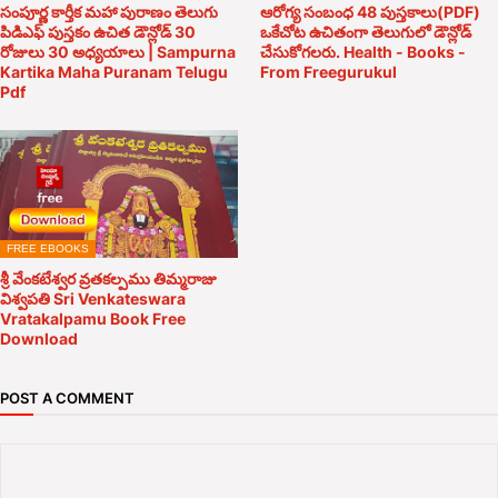
సంపూర్ణ కార్తీక మహా పురాణం తెలుగు
ఆరోగ్య సంబంధ 48 పుస్తకాలు(PDF)
పిడిఎఫ్ పుస్తకం ఉచిత డౌన్లోడ్ 30
ఒకేచోట ఉచితంగా తెలుగులో డౌన్లోడ్
రోజులు 30 అధ్యయాలు | Sampurna
చేసుకోగలరు. Health - Books -
Kartika Maha Puranam Telugu
From Freegurukul
Pdf
FREE EBOOKS
శ్రీ వేంకటేశ్వర వ్రతకల్పము తిమ్మరాజు
విశ్వపతి Sri Venkateswara
Vratakalpamu Book Free
Download
POST A COMMENT