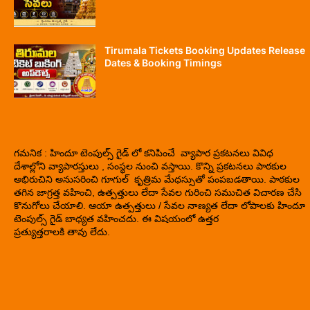
Tirumala Tickets Booking Updates Release
Dates & Booking Timings
గమనిక : హిందూ టెంపుల్స్ గైడ్ లో కనిపించే వ్యాపార ప్రకటనలు వివిధ
దేశాల్లోని వ్యాపారస్తులు , సంస్థల నుంచి వస్తాయి. కొన్ని ప్రకటనలు పాఠకుల
అభిరుచిని అనుసరించి గూగుల్ కృత్రిమ మేధస్సుతో పంపబడతాయి. పాఠకుల
తగిన జాగ్రత్త వహించి, ఉత్పత్తులు లేదా సేవల గురించి సముచిత విచారణ చేసి
కొనుగోలు చేయాలి. ఆయా ఉత్పత్తులు / సేవల నాణ్యత లేదా లోపాలకు హిందూ
టెంపుల్స్ గైడ్ బాధ్యత వహించదు. ఈ విషయంలో ఉత్తర
ప్రత్యుత్తరాలకి తావు లేదు.