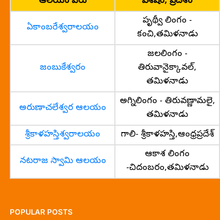
ఆలయం పేరు
విశేషం, ప్రదేశం
పృథ్వీ లింగం -
ఏకాంబరేశ్వరాలయం
కంచి,తమిళనాడు
జలలింగం -
జంబుకేశ్వరం
తిరువానైక్కావల్,
తమిళనాడు
అగ్నిలింగం - తిరువణ్ణామలై,
అరుణాచలేశ్వర ఆలయం
తమిళనాడు
శ్రీకాళహస్తిశ్వరాలయం
గాలి- శ్రీకాళహస్తి,ఆంధ్రప్రదేశ్
ఆకాశ లింగం
నటరాజ స్వామి ఆలయం
-చిదంబరం,తమిళనాడు
POPULAR POSTS