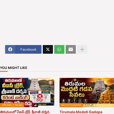
Facebook
YOU MIGHT LIKE
TIRUMALA NEWS
MODATIGADAPA
తిరుమలలో వీఐపీ బ్రేక్, శ్రీవాణి దర్శన
Tirumala Modati Gadapa