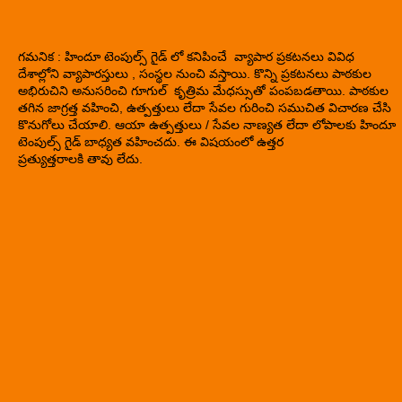
గమనిక : హిందూ టెంపుల్స్ గైడ్ లో కనిపించే వ్యాపార ప్రకటనలు వివిధ
దేశాల్లోని వ్యాపారస్తులు , సంస్థల నుంచి వస్తాయి. కొన్ని ప్రకటనలు పాఠకుల
అభిరుచిని అనుసరించి గూగుల్ కృత్రిమ మేధస్సుతో పంపబడతాయి. పాఠకుల
తగిన జాగ్రత్త వహించి, ఉత్పత్తులు లేదా సేవల గురించి సముచిత విచారణ చేసి
కొనుగోలు చేయాలి. ఆయా ఉత్పత్తులు / సేవల నాణ్యత లేదా లోపాలకు హిందూ
టెంపుల్స్ గైడ్ బాధ్యత వహించదు. ఈ విషయంలో ఉత్తర
ప్రత్యుత్తరాలకి తావు లేదు.