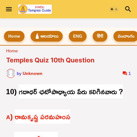
Home
🛕 ఆలయాలు
ENG
हिंदी
పంచాంగం
Home
Temples Quiz 10th Question
by
Unknown
1
10)
గదాధర్ ఛటోపాధ్యాయ పేరు కలిగినవారు ?
)
రామకృష్ణ పరమహంస
A