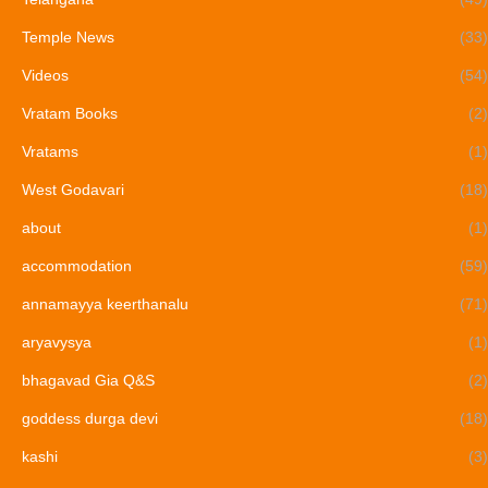
Temple News
(33)
Videos
(54)
Vratam Books
(2)
Vratams
(1)
West Godavari
(18)
about
(1)
accommodation
(59)
annamayya keerthanalu
(71)
aryavysya
(1)
bhagavad Gia Q&S
(2)
goddess durga devi
(18)
kashi
(3)