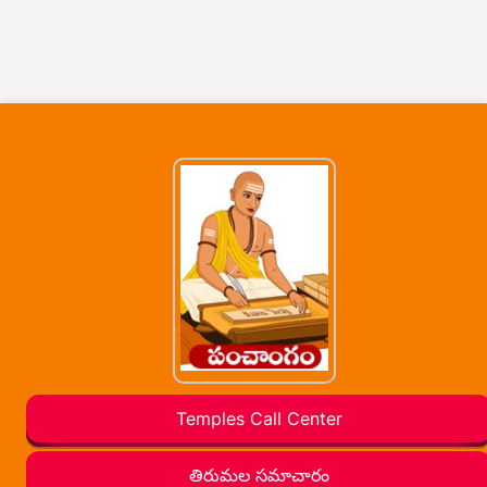
Temples Call Center
తిరుమల సమాచారం