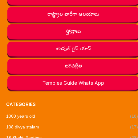
రాష్ట్రాల వారీగా ఆలయాలు
స్తోత్రాలు
టెంపుల్ గైడ్ యాప్
భగవద్గీత
Temples Guide Whats App
CATEGORIES
1000 years old
(18)
108 divya stalam
(17)
18 Shakti Peethas
(28)