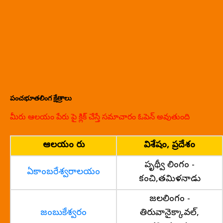
పంచభూతలింగ క్షేత్రాలు
మీరు ఆలయం పేరు పై క్లిక్ చేస్తే సమాచారం ఓపెన్ అవుతుంది
ఆలయం పేరు
విశేషం, ప్రదేశం
పృథ్వీ లింగం -
ఏకాంబరేశ్వరాలయం
కంచి,తమిళనాడు
జలలింగం -
జంబుకేశ్వరం
తిరువానైక్కావల్,