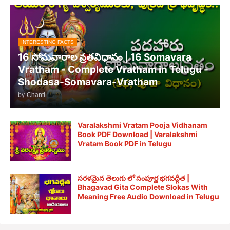
INTERESTING FACTS
16 సోమవారాల వ్రతవిధానం | 16 Somavara
Vratham - Complete Vratham in Telugu -
Shodasa-Somavara-Vratham
by
Chanti
Varalakshmi Vratam Pooja Vidhanam
Book PDF Download | Varalakshmi
Vratam Book PDF in Telugu
సరళమైన తెలుగు లో సంపూర్ణ భగవద్గీత |
Bhagavad Gita Complete Slokas With
Meaning Free Audio Download in Telugu