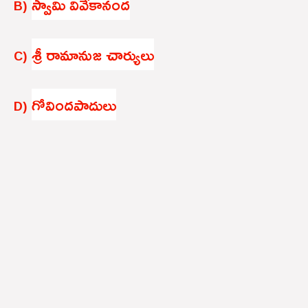
స్వామి వివేకానంద
B)
శ్రీ రామానుజ చార్యులు
C)
గోవిందపాదులు
D)