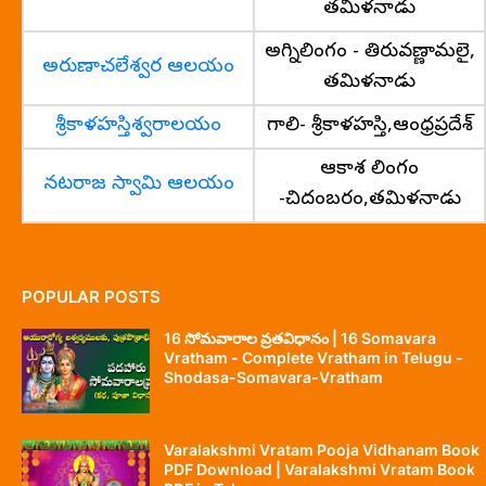
తమిళనాడు
అగ్నిలింగం - తిరువణ్ణామలై,
అరుణాచలేశ్వర ఆలయం
తమిళనాడు
శ్రీకాళహస్తిశ్వరాలయం
గాలి- శ్రీకాళహస్తి,ఆంధ్రప్రదేశ్
ఆకాశ లింగం
నటరాజ స్వామి ఆలయం
-చిదంబరం,తమిళనాడు
POPULAR POSTS
16 సోమవారాల వ్రతవిధానం | 16 Somavara
Vratham - Complete Vratham in Telugu -
Shodasa-Somavara-Vratham
Varalakshmi Vratam Pooja Vidhanam Book
PDF Download | Varalakshmi Vratam Book