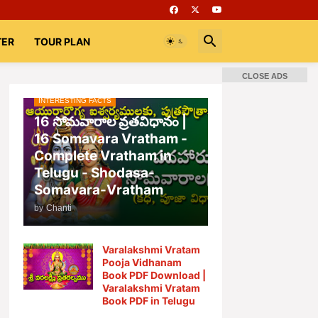
TER
TOUR PLAN
CLOSE ADS
INTERESTING FACTS
📚 Books
Rooms
భగవద్గీత
16 సోమవారాల వ్రతవిధానం |
16 Somavara Vratham -
Complete Vratham in
Telugu - Shodasa-
Somavara-Vratham
by
Chanti
Varalakshmi Vratam
Pooja Vidhanam
Book PDF Download |
Varalakshmi Vratam
Book PDF in Telugu