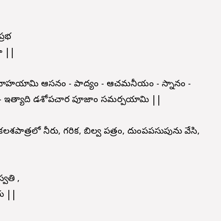
్రభ
ా ||
వాహయామి ఆసనం - పాద్యం - ఆచమనీయం - స్నానం -
్యం - ఇత్యాది షోడశోపచార పూజాం సమర్పయామి ||
శపాత్రలో నీరు, గరిక, బిల్వ పత్రం, దుంపపసుపును వేసి,
్వతి ,
రు ||