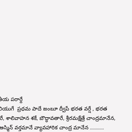
తీయ పరార్దే
లియుగే ప్రధమ పాదే జంబూ ద్వీపే భరత వర్షే , భరత
, శాలివాహన శకే, బౌద్ధావతారే, శ్రీరమక్షేత్రే చాంద్రమానేన,
ిన్ వర్తమానే వ్యావహారిక చాంద్ర మానేన ............