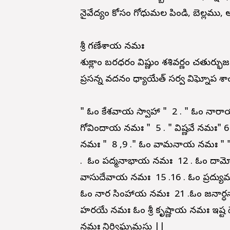
నైవేద్యం కోసం గోధుమల పిండి, బెల్లము,
శ్రీ గణేశాయ నమః
శుక్లాం బరధరం విష్ణుం శశివర్ణం చతుర్భు
ప్రసన్న వదనం ధ్యాయేత్ సర్వ విఘ్నోప 
" ఓం కేశవాయ స్వాహా " 2 . " ఓం నార
గోవిందాయ నమః " 5 . " విష్ణవే నమః" 
నమః " 8 ,9 ." ఓం వామనాయ నమః " " 
. ఓం పద్మనాభాయ నమః 12 . ఓం దామ
వాసుదేవాయ నమః 15 .16 . ఓం ప్రద్యు
ఓం నార సింహాయ నమః 21 .ఓం జనార్ధ
హరయే నమః ఓం శ్రీ కృష్ణాయ నమః ఇష్ట ద
నమః నిర్విఘ్నమస్తు ||