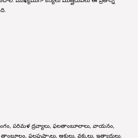
ాలి. ముఖ్యముగా కన్యలు ముత్తైదువలు ఈ వ్రతాన్ని
ది.
 లింగం, పరిమళ ద్రవ్యాలు, ఫలతాంబూలాలు, వాయనం,
ణ, తాంబూలం, ఫలపుష్పాలు, ఆకులు, వక్కలు, ఇత్యాదులు.