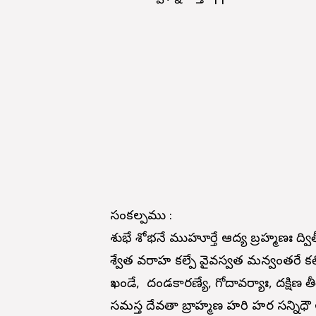
సంకల్పము :
శుభే శోభనే ముహూర్తే ఆద్య బ్రహ్మణః ద్వి
శ్వేత వరాహ కల్పే వైవస్వత మన్వంతరే క
ఖండే, దండకారణ్యే, గోదావర్యాః, దక్షిణ తీరే
సమస్త దేవతా బ్రాహ్మణ హరి హర సన్నిధౌ అస్మ