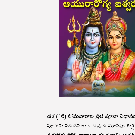
షోడశ (16) సోమవారాల వ్రత పూజా విధానం
పూజకు సూచనలు :- ఆషాడ మాసపు శుక్లపక్షం