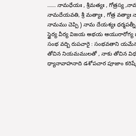
....... నామధేయః , శ్రీమత్యః , గోత్రస్య ,నా
నామదేయవతి, శ్రీ మత్యాః , గోత్ర వత్యా
నామము చెప్పి ) నామ దేయశ్యః ధర్మపత్
స్థైర్య వీర్య విజయ అభయ ఆయురారోగ్య ఐశ్
సంభ వద్బి రుపచారై : సంభవతాని యమేన స
తోచిన నియమములతో , నాకు తోచిన విధముగా
ధ్యానావాహనాది షోడశోపచార పూజాం కరి