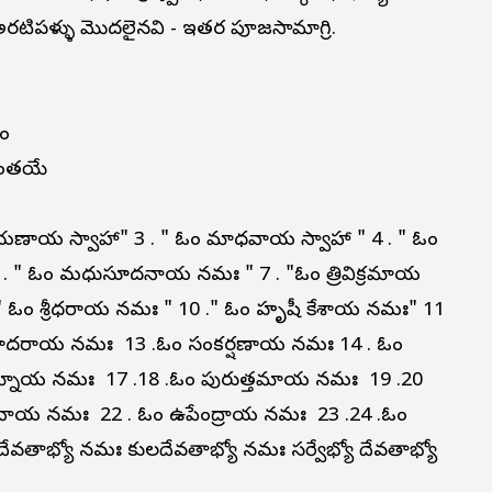
 అరటిపళ్ళు మొదలైనవి - ఇతర పూజసామాగ్రి.
జం
శాంతయే
ాయణాయ స్వాహా" 3 . " ఓం మాధవాయ స్వాహా " 4 . " ఓం
6 . " ఓం మధుసూదనాయ నమః " 7 . "ఓం త్రివిక్రమాయ
ఓం శ్రీధరాయ నమః " 10 ." ఓం హృషీ కేశాయ నమః" 11
ోదరాయ నమః 13 .ఓం సంకర్షణాయ నమః 14 . ఓం
మ్నాయ నమః 17 .18 .ఓం పురుషోత్తమాయ నమః 19 .20
నాయ నమః 22 . ఓం ఉపేంద్రాయ నమః 23 .24 .ఓం
ేవతాభ్యో నమః కులదేవతాభ్యో నమః సర్వేభ్యో దేవతాభ్యో