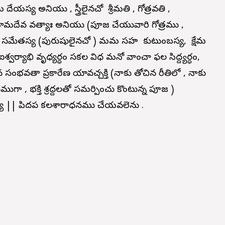
మ దేయస్య అనియు , స్త్రీలైనచో శ్రీమతి , గోత్రవతి ,
ః నామదేవ వత్యాః అనియు (పూజ చేయువారి గోత్రము ,
నీ సమేతస్య (పురుషులైనచో ) మమ సహ కుటుంబస్య, క్షేమ
వర్యాభి వృధ్యర్ధం సకల విధ మనో వాంచా ఫల సిద్ద్యర్ధం,
ంభవతా ప్రకారేణ యావచ్చక్తి (నాకు తోచిన రీతిలో , నాకు
 , భక్తి శ్రద్దలతో సమర్పించు కొంటున్న పూజ )
ష్యే || పిదప కలశారాధనము చేయవలెను .