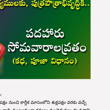
:
 నుంచి కార్తీక మాసంలోని శుక్లపక్షం వరకు వచ్చే