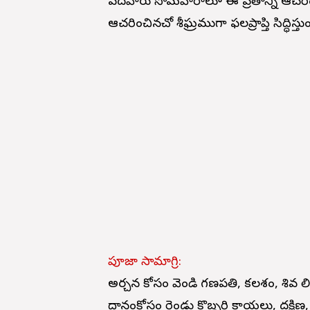
పదహారు సోమవారాలూ ఈ వ్రతాన్ని ఆచరించ
ఆచరించినచో శీఘ్రముగా ఫలప్రాప్తి సిద్ధిస్తుం
పూజా సామాగ్రి:
అర్చన కోసం వెండి గణపతి, కలశం, శివ
దానంకోసం రెండు కొబ్బరి కాయలు, దక్షి