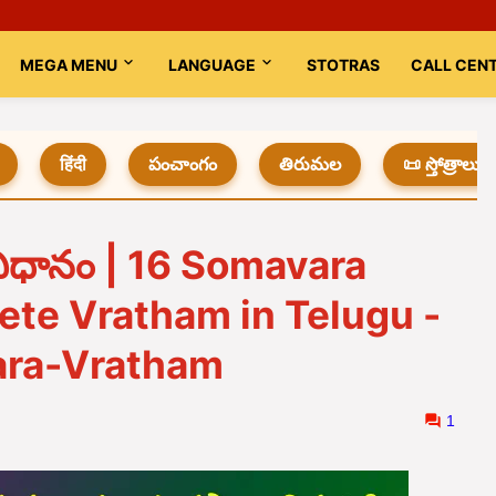
MEGA MENU
LANGUAGE
STOTRAS
CALL CEN
हिंदी
పంచాంగం
తిరుమల
📜 స్తోత్రాలు
విధానం | 16 Somavara
te Vratham in Telugu -
ra-Vratham
1