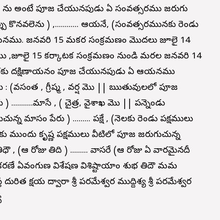
ము ను అంటే పూజ చేయునపుడు ఏ సంవత్సరము జరుగు
ు కొనవలెను ) ,............ ఆయనే, (సంవత్సరమునకు రెండు
నము. జనవరి 15 మకర సంక్రమణం మొదలు జూలై 14
 ,జూలై 15 కర్కాటక సంక్రమణం నుండి మరల జనవరి 14
వరకు దక్షిణాయనం పూజ చేయునపుడు ఏ ఆయనము
ు : (వసంత , గ్రీష్మ , వర్ష మొ || ఋతువులలో పూజ
.......మాసే , ( చైత్ర, వైశాఖ మొ || పన్నెండు
ం పేరు ) ......... పక్షే , (నెలకు రెండు పక్షములు
్యకు ముందు కృష్ణ పక్షములు వీటిలో పూజ జరుగుచున్న
ౌ , (ఆ రోజు తిది ) ......... వాసరే (ఆ రోజు ఏ వారమైనదీ
శుభ కరణే ఏవంగుణ విశేషణ విశిష్టాయాం శుభ తిదౌ మమ
దురిత క్షయ ద్వారా శ్రీ పరమేశ్వర ముద్దిశ్య శ్రీ పరమేశ్వర
య