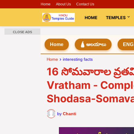
Home
About Us
Contact Us
HOME
TEMPLES
CLOSE ADS
Home
🛕 ఆలయాలు
ENG
Home
interesting facts
16 సోమవారాల వ్రత
Vratham - Comple
Shodasa-Somava
by
Chanti