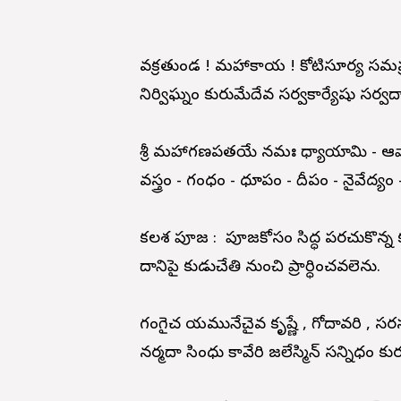
వక్రతుండ ! మహాకాయ ! కోటిసూర్య సమప
నిర్విఘ్నం కురుమేదేవ సర్వకార్యేషు సర్వద
శ్రీ మహాగణపతయే నమః ధ్యాయామి - ఆ
వస్త్రం - గంధం - ధూపం - దీపం - నైవేద
కలశ పూజ : పూజకోసం సిద్ధ పరచుకొన్న కల
దానిపై కుడుచేతి నుంచి ప్రార్ధించవలెను.
గంగైచ యమునేచైవ కృష్ణే , గోదావరి , సరస
నర్మదా సింధు కావేరి జలేస్మిన్ సన్నిధం కు