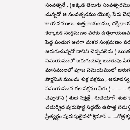
సంవత్సరే , (ఇక్కడ తెలుగు సంవత్సర
చున్నదో ఆ సంవత్సరము యొక్క పేరు చెప్ప
ఆయనములు -ఉత్తరాయణము, దక్షిణాయ
కర్కాటక సంక్రమణం వరకు ఉత్తరాయణము
పెద్ద పండుగ అనగా మకర సంక్రమణం 
జరుగుచున్నదో దానిని చెప్పవలెను ) ఋత
సమయములో జరుగుచున్న ఋతువు పేరు ) ....
మాసములలో పూజ సమయములో జరుగుచున్న మాస
పౌర్ణమికి ముందు శుక్ల పక్షము , అమావస
సమయమున గల పక్షము పేరు ) ............ తిధ
చెప్పుకొని ) శుభ నక్షత్రే , శుభయోగే ,
చతుర్విధ పురుషార్ధ సిద్ధయే ఉపాత్త సమస్త 
ప్రీత్యర్ధం పురుషులైనచో శ్రీమాన్ ........గోత్రశ్