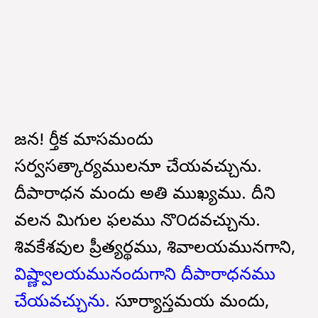
జనకా! కార్తీక మాసమందు
సర్వసత్కార్యములనూ చేయవచ్చును.
దీపారాధన మందు అతి ముఖ్యము. దీని
వలన మిగుల ఫలము నొ౦దవచ్చును.
శివకేశవుల ప్రీత్యర్థము, శివాలయమునగాని,
విష్ణ్వాలయమునందుగాని దీపారాధనము
చేయవచ్చును.
సూర్యాస్తమయ మందు,