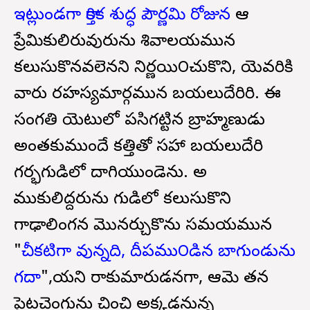
ఇట్లుండగా కార్తిక శుద్ధ పౌర్ణమి రోజున
ఆ
ప్రేమికులిరువురును శివాలయమున
కలుసుకొనవలెనని నిర్ణయి౦చుకొని, యెవరికి
వారు రహస్యమార్గమున బయలుదేరిరి. ఈ
సంగతి యెటులో పసిగట్టిన బ్రాహ్మణుడు
అంతకుముందే కత్తితో సహా బయలుదేరి
గర్భగుడిలో దాగియుండెను. అ
కాముకులిద్దరును గుడిలో కలుసుకొని
గాఢాలింగన మొనర్చుకొను సమయమున
"
చీకటిగా వున్నది, దీపము౦డిన బాగుండును
గదా
",యని రాకుమారుడనగా, ఆమె తన
పైటచెంగును చించి అక్కడనున్న