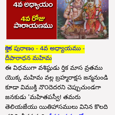
కార్తిక పురాణం - 4వ అధ్యాయము -
దీపారాధన మహిమ
ఈ విధముగా వశిష్ఠుడు కార్తిక మాస వ్రతము
యొక్క మహిమ వల్ల బ్రహ్మరాక్షస జన్మనుండి
కూడా విముక్తి నొ౦దెదరని చెప్పుచుండగా
జనకుడు 'మహితపస్వీ! తమరు
తెలియజేయు యితిహాసములు వినిన కొలది