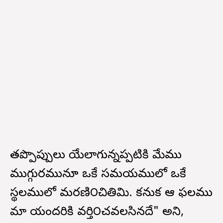
తప్పొప్పులు యేలాగున్నప్పటికి మేము
ముగ్గురమునూ ఒకే సమయములో ఒకే
స్థలములో మరణి౦చితిమి. కనుక ఆ ఫలము
మా యందరికి వర్తి౦చవలసినదే" అని,