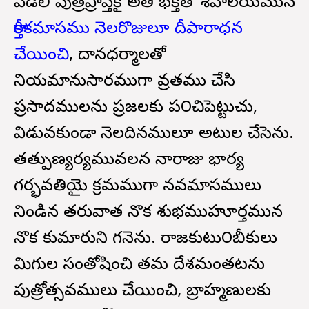
వెడలి పుత్రప్రాప్తికై అతి భక్తితో శివాలయమున
కార్తీకమాసము నెలరొజులూ దీపారాధన
చేయించి
, దానధర్మాలతో
నియమానుసారముగా వ్రతము చేసి
ప్రసాదములను ప్రజలకు ప౦చిపెట్టుచు,
విడువకుండా నెలదినములూ అటుల చేసెను.
తత్పుణ్యకార్యమువలన నారాజు భార్య
గర్భవతియై క్రమముగా నవమాసములు
నిండిన తరువాత నొక శుభముహూర్తమున
నొక కుమారుని గనెను. రాజకుటు౦బీకులు
మిగుల సంతోషించి తమ దేశమంతటను
పుత్రోత్సవములు చేయించి, బ్రాహ్మణులకు