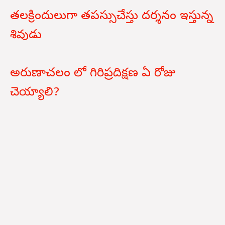
తలక్రిందులుగా తపస్సుచేస్తు దర్శనం ఇస్తున్న
శివుడు
అరుణాచలం లో గిరిప్రదిక్షణ ఏ రోజు
చెయ్యాలి?