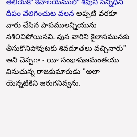
తెలియకో శివాలయములో శివుని సన్నిధిని
దీపం వేలిగించుట వలన
అప్పటి వరకూ
వారు చేసిన పాపములన్నియును
నశి౦చిపోయినవి. కావున వారిని కైలాసమునకు
తీసుకొనిపోవుటకు శివదూతలు వచ్చినారు"
అని చెప్పగా - యీ సంభాషణమంతయు
వినుచున్న రాజకుమారుడు "అలా
యెన్నటికిని జరుగనివ్వను.