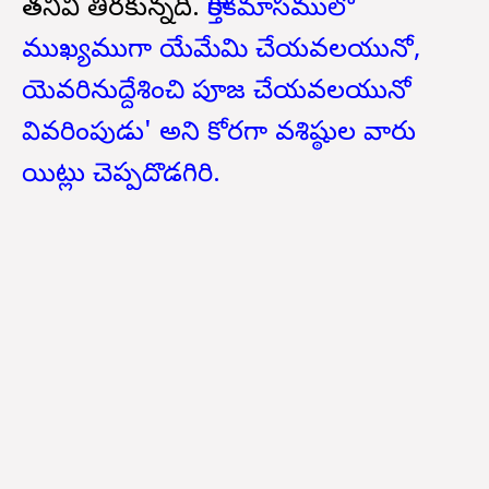
తనివి తీరకున్నది.
కార్తీకమాసములో
ముఖ్యముగా యేమేమి చేయవలయునో,
యెవరినుద్దేశించి పూజ చేయవలయునో
వివరింపుడు' అని కోరగా వశిష్ఠుల వారు
యిట్లు చెప్పదొడగిరి.