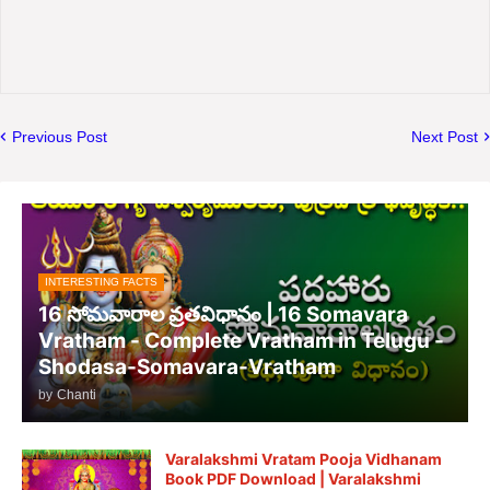
Previous Post
Next Post
INTERESTING FACTS
16 సోమవారాల వ్రతవిధానం | 16 Somavara
Vratham - Complete Vratham in Telugu -
Shodasa-Somavara-Vratham
by
Chanti
Varalakshmi Vratam Pooja Vidhanam
Book PDF Download | Varalakshmi