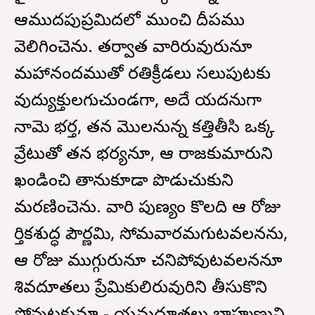
ఆముదపుప్రమిదలో ముంచి దీపము
వెలిగించెను. తర్వాత వారిరువురునూ
మహానందముతో రతిక్రీడలు సలుపుటకు
వుద్యుక్తులగుచుండగా, అదే యదనుగా
నామె భర్త, తన మొలనున్న కత్తితీసి ఒక్క
వ్రేటుతో తన భర్యనూ, ఆ రాజకుమారుని
ఖండించి తానుకూడా పొడుచుకుని
మరణించెను. వారి పుణ్యం కొలది ఆ రోజు
కార్తికశుద్ధ పౌర్ణమి, సోమవారమగుటవలనను,
ఆ రోజు ముగ్గురునూ చనిపోవుటవలననూ
శివదూతలు ప్రేమికులిరువురిని తీసుకొని