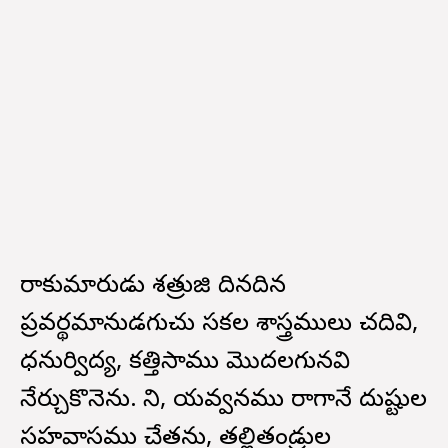
రాకుమారుడు శత్రుజి దినదిన
ప్రవర్థమానుడగుచు సకల శాస్త్రములు చదివి,
ధనుర్విద్య, కత్తిసాము మొదలగునవి
నేర్చుకొనెను. కాని, యవ్వనము రాగానే దుష్టుల
సహవాసము చేతను, తల్లితండ్రుల