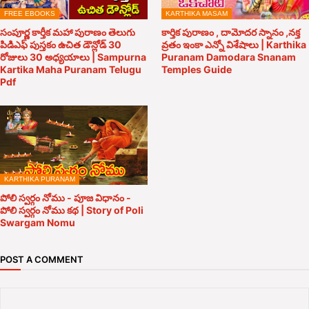
FREE EBOOKS
KARTHIKA MASAM
సంపూర్ణ కార్తీక మహా పురాణం తెలుగు
కార్తిక పురాణం , దామోదర స్నానం ,నక్త
పిడిఎఫ్ పుస్తకం ఉచిత డౌన్లోడ్ 30
వ్రతం ఇంకా ఎన్నో విశేషాలు | Karthika
రోజులు 30 అధ్యయాలు | Sampurna
Puranam Damodara Snanam
Kartika Maha Puranam Telugu
Temples Guide
Pdf
KARTHIKA PURANAM
పోలి స్వర్గం నోము - పూజ విధానం -
పోలి స్వర్గం నోము కథ | Story of Poli
Swargam Nomu
POST A COMMENT