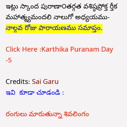
ఇట్లు స్కాంద పురాణా౦తర్గత వశిష్ఠప్రోక్త కార్తీక
మహాత్మ్యమందలి నాలుగో అధ్యయము-
నాల్గవ రోజు పారాయణము సమాప్తం.
Click Here :Karthika Puranam Day
-5
Credits:
Sai Garu
ఇవి కూడా చూడండి :
రంగులు మారుతున్నా శివలింగం