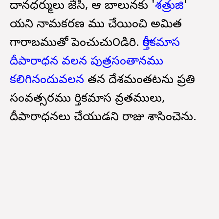
దానధర్ములు జేసి, ఆ బాలునకు '
శత్రుజి
'
యని నామకరణ ము చేయించి అమిత
గారాబముతో పెంచుచు౦డిరి.
కార్తీకమాస
దీపారాధన వలన పుత్రసంతానము
కలిగినందువలన
తన దేశమంతటను ప్రతి
సంవత్సరము కార్తికమాస వ్రతములు,
దీపారాధనలు చేయుడని రాజు శాసించెను.