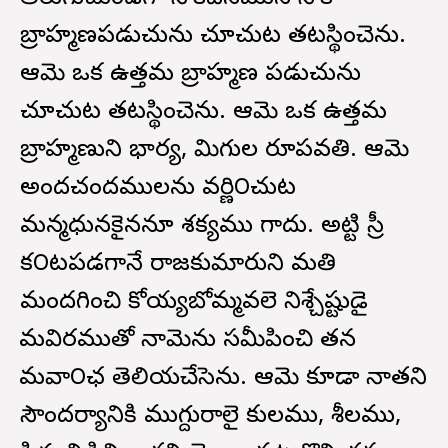
బ్రాహ్మణపడుచును చూచుట తటస్థించెను.
ఆమె ఒక ఉత్తమ బ్రాహ్మణ పడుచును
చూచుట తటస్థించెను. ఆమె ఒక ఉత్తమ
బ్రాహ్మణుని భార్య, మిగుల రూపవతి. ఆమె
అందచందములను వర్ణి౦చుట
మన్మధునకైననూ శక్యము గాదు. అట్టి స్రీ
క౦టపడగానే రాజకుమారుని మతి
మందగించి కోయ్యబోమ్మవలె నిశ్చేష్టుడై
కామవికారముతో నామెను సమీపించి తన
కామవా౦ఛ తెలియచేసెను. ఆమె కూడా నాతని
సౌందర్యానికి ముగ్దురాలై కులము, శీలము,