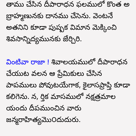
తాము చేసిన దీపారాధన ఫలములో కొంత అ
బ్రాహ్మణునకు దానము చేసెను. వెంటనే
అతనిని కూడా పుష్పక విమాన మెక్కించి
శివసాన్నిద్యమునకు జేర్చిరి.
వింటివా రాజా !
శివాలయములో దీపారాధన
చేయుట వలన ఆ ప్రేమికులు చేసిన
పాపములు పోవుటయేగాక, కైలాసప్రాప్తి కూడా
కలిగెను. కాన, కార్తిక మాసములో నక్షత్రమాల
యందు దీపముంచిన వారు
జన్మరాహిత్యమొ౦దుదురు.