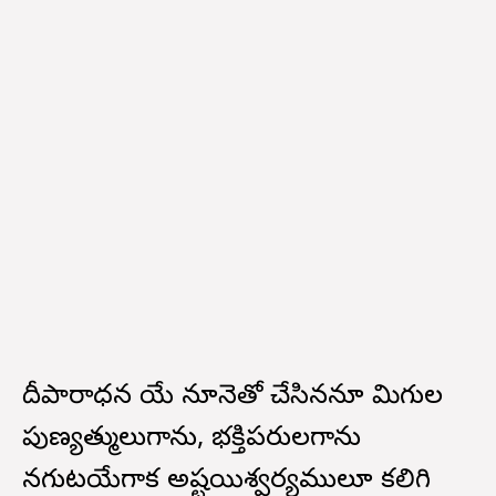
దీపారాధన యే నూనెతో చేసిననూ మిగుల
పుణ్యత్ములుగాను, భక్తిపరులగాను
నగుటయేగాక అష్టయిశ్వర్యములూ కలిగి