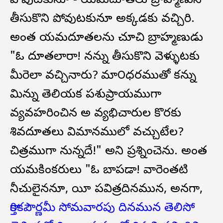
పోవుటకునూ - యమదూతలు బ్రాహ్మణుని
తీసుకొని పోవుటకునూ అక్కడకు వచ్చిరి.
అంత యమదూతలను చూచి బ్రాహ్మణుడు
"ఓ దూతలారా! నన్ను తీసుకొని వెళ్ళుటకు
మీరెలా వచ్చినారు? కామా౦ధకారముతో కన్ను
మిన్ను తెలియక పశుప్రాయముగా
వ్యవహరించిన అ వ్యభిచారుల కొరకు
శివదూతలు విమానములో వచ్చుటేల?
చిత్రముగా నున్నదే!" అని ప్రశ్నించెను. అంత
యమకింకరులు "ఓ బాపడా! వారెంతటి
నీచులైననూ, యీ పవిత్రదినమున, అనగా,
కార్తికపౌర్ణమీ సోమవారపు దినమున తెలిసో