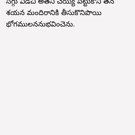
సిగ్గు విడిచి అతని చెయ్యి పట్టుకొని తన
శయన మందిరానికి తీసుకొనిపొయి
భోగములననుభవించెను.