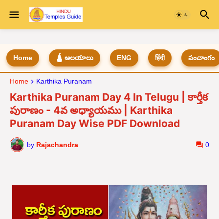
Home
🛕 ఆలయాలు
ENG
हिंदी
పంచాంగం
Home
Karthika Puranam
Karthika Puranam Day 4 In Telugu | కార్తీక
పురాణం - 4వ అధ్యాయము | Karthika
Puranam Day Wise PDF Download
by
Rajachandra
0