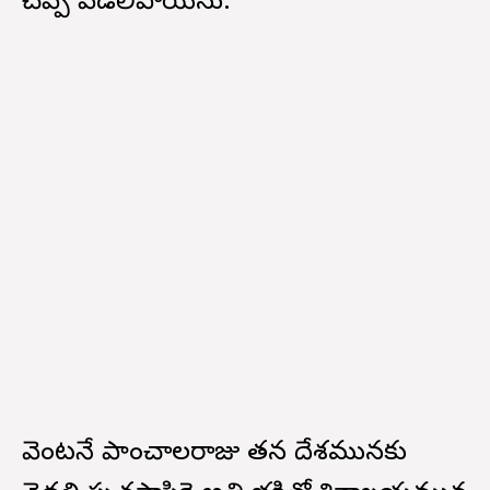
చెప్పి వెడలిపోయెను.
వెంటనే పాంచాలరాజు తన దేశమునకు