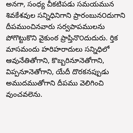
అనగా, సంధ్య చీకటిపడు సమయమున
శివకేశవుల సన్నిధినిగాని ప్రాకారంబున౦దుగాని
దీపముంచినవారు సర్వపాపములను
పోగొట్టుకొని వైకుంఠ ప్రాప్తినొ౦దుదురు. కార్తిక
మాసమందు హరిహరాదులు సన్నిధిలో
ఆవునేతితోగాని, కొబ్బరినూనెతోగాని,
విప్పనూనెతోగాని, యేదీ దొరకనప్పుడు
అముదముతోగాని దీపము వెలిగించి
వుంచవలెను.