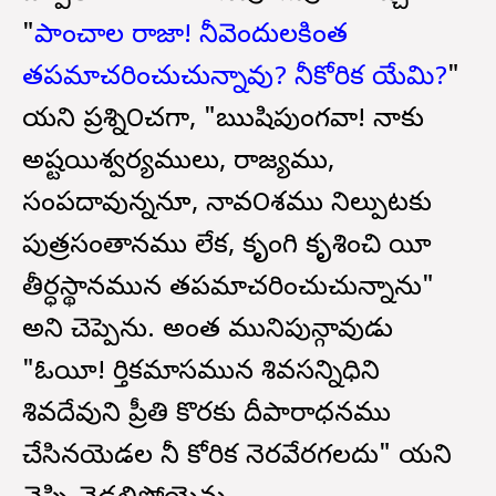
"
పాంచాల రాజా! నీవెందులకింత
తపమాచరించుచున్నావు? నీకోరిక యేమి?
"
యని ప్రశ్ని౦చగా, "ఋషిపుంగవా! నాకు
అష్టయిశ్వర్యములు, రాజ్యము,
సంపదావున్ననూ, నావ౦శము నిల్పుటకు
పుత్రసంతానము లేక, కృంగి కృశించి యీ
తీర్ధస్థానమున తపమాచరించుచున్నాను"
అని చెప్పెను. అంత మునిపున్గావుడు
"ఓయీ! కార్తికమాసమున శివసన్నిధిని
శివదేవుని ప్రీతి కొరకు దీపారాధనము
చేసినయెడల నీ కోరిక నెరవేరగలదు" యని