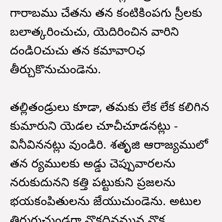
గారాబము చేతను తన కంటికింపగు స్రీలకు
బలాత్కరించుచు, యెదిరించిన వారిని
దండి౦చుచు తన కమావా౦ఛ
తీర్చుకొనుచుండెను.
తల్లితండ్రులు కూడా, తమకు లేక లేక కలిగిన
కుమారుని యెడల చూచీచూడనట్లు -
వినీవిననట్లు వుండిరి. శతృజి ఆరాజ్యములో
తన కార్యములకు అడ్డు చెప్పువారలను
నరుకుదునని కత్తి పట్టుకుని ప్రజలను
భయకంపితులను జేయుచుండెను. అటుల
తిరుగుచుండగా నొకదినమున నొక