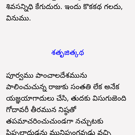
శివసన్నిధి కేగుదురు. ఇందు కొకకథ గలదు,
వినుము.
శతృజిత్కథ
పూర్వము పాంచాలదేశమును
పాలించుచున్న రాజుకు సంతతి లేక అనేక
యజ్ఞయాగాదులు చేసి, తుదకు విసుగుజెంది
గోదావరీ తీరమున నిష్ఠతో
తపమాచరించుచుండగా నచ్చుటకు
పిప్పలాదుడను మునిపుంగవుడు వచ్చి