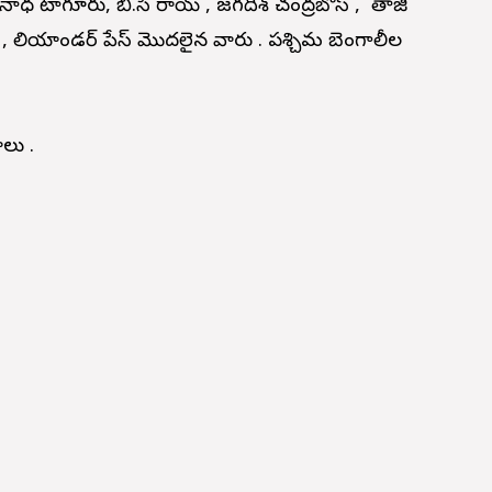
ద్రనాధ టాగూరు,
బి.సి రాయ్ , జగదీశ్ చంద్రబోస్ ,
నేతాజీ
ే , లియాండర్ పేస్ మొదలైన వారు . పశ్చిమ బెంగాలీల
లాలు .