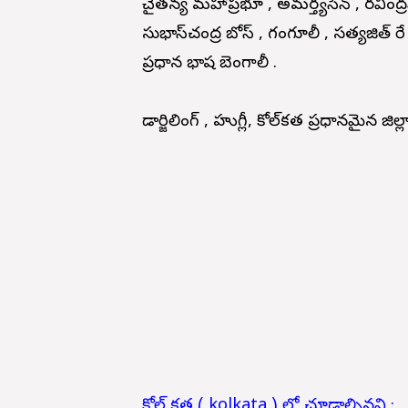
చైతన్య మహాప్రభూ , అమర్త్యసేన్ , రవీం
సుభాస్‌చంద్ర బోస్ ,
గంగూలీ , సత్యజిత్ ర
ప్రధాన భాష బెంగాలీ .
డార్జిలింగ్ , హుగ్లీ, కోల్‌కత ప్రధానమైన జిల్
కోల్ కత ( kolkata ) లో చూడాల్సినవి :