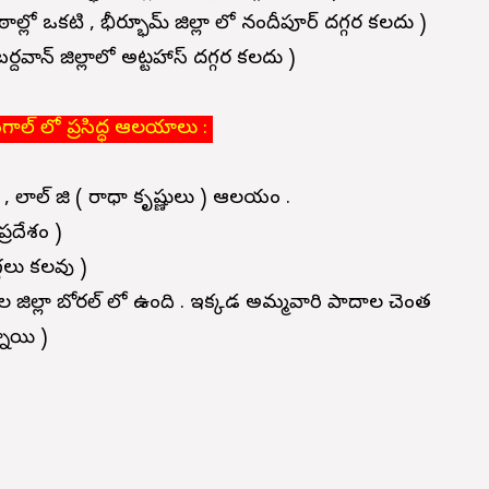
ీఠాల్లో ఒకటి ,
భీర్భూమ్ జిల్లా లో నందీపూర్ దగ్గర కలదు )
బర్దవాన్ జిల్లాలో అట్టహాస్ దగ్గర కలదు )
గాల్ లో ప్రసిద్ధ ఆలయాలు :
, లాల్ జి ( రాధా కృష్ణులు ) ఆలయం .
రదేశం )
్గలు కలవు )
 జిల్లా బోరల్ లో ఉంది . ఇక్కడ అమ్మవారి పాదాల చెంత
్నాయి )