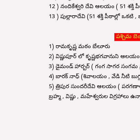
12 ) నందికేశ్వరి దేవి ఆలయం (
51 శక్తి ప
13 ) పుల్లారాదేవి (
51 శక్తి పీఠాల్లో ఒకటి
, 
పశ్చిమ బెం
1) రామకృష్ణ మఠం బేలూరు
2) విష్ణుపూర్ లో కృష్ణభగవానుని ఆలయం 
3) డైమండ్ హార్బర్ ( గంగ సాగర సంగమ ప్
4) బారక్ నాధ్ (శివాలయం , వేడి నీటి బుగ
5) త్రిపుర సుందరీదేవి ఆలయం ( పరగణాల
బ్రహ్మ , విష్ణు , మహేశ్వరుల విగ్రహాలు ఉన