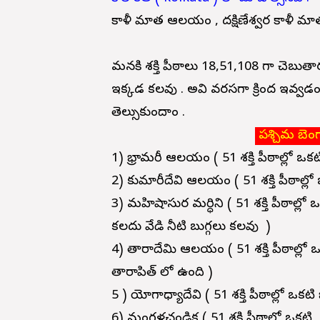
కాళీ మాత ఆలయం , దక్షిణేశ్వర కాళీ మాత
మనకి శక్తి పీఠాలు 18,51,108 గా చెబుతారు .
ఇక్కడ కలవు . అవి వరసగా క్రింద ఇవ్వడ
తెల్సుకుందాం .
పశ్చిమ బెంగా
1) భ్రామరీ ఆలయం ( 51 శక్తి పీఠాల్లో ఒకట
2) కుమారీదేవి ఆలయం (
51 శక్తి పీఠాల్ల
3) మహిషాసుర మర్ధిని (
51 శక్తి పీఠాల్లో
కలదు వేడి నీటి బుగ్గలు కలవు )
4) తారాదేమి ఆలయం (
51 శక్తి పీఠాల్లో
తారాపిత్ లో ఉంది )
5 ) యోగాధ్యాదేవి (
51 శక్తి పీఠాల్లో ఒకటి
6) మంగళచండిక (
51 శక్తి పీఠాల్లో ఒకటి 