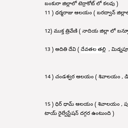
బంకురా జిల్లాలో టెర్రాకోట్ లో కలవు )
11 ) ధర్మరాజు ఆలయం ( బరద్వాన్ జిల్లా
12) ముక్త త్రివేణి ( నాదియ జిల్లా లో బన
13 ) అదితి దేవి (
దేవతల తల్లి
, మిడ్నపూ
14 ) చండనేశ్వర ఆలయం ( శివాలయం , డి
15 ) ధిర్ ధామ్ ఆలయం ( శివాలయం , పుశు
టాయ్ రైల్వేస్టేషన్ దగ్గర ఉంటుంది )