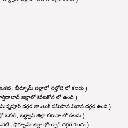
లో ఒకటి , భీర్భూమ్ జిల్లాలో నల్హోటి లో కలదు )
మార్షిదాబాద్ జిల్లాలో కిరీటకోన లో ఉంది )
ి , మిడ్నపూర్ దగ్గర తాంలుక్ సమీపాన విభాస దగ్గర ఉంది )
ల్లో ఒకటి , బర్ధ్వాన్ జిల్లా కటువా లో కలదు )
ో ఒకటి ,
భీర్భూమ్ జిల్లా భోల్పూర్ దగ్గర కలదు )