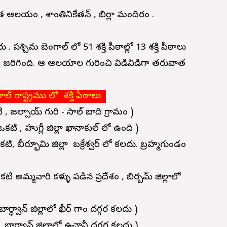
 ఆలయం , శాంతినికేతన్ , బిర్లా మందిరం .
 పశ్చిమ బెంగాల్ లో 51 శక్తి పీఠాల్లో 13 శక్తి పీఠాలు
ం జరిగింది. ఆ ఆలయాల గురించి విడివిడిగా తరువాత
ల్ రాష్ట్రము లో శక్తి పీఠాలు
ి , జల్పాయ్ గురి - సాల్ బాది గ్రామం )
ో ఒకటి , హుగ్లీ జిల్లా ఖానాకుల్ లో ఉంది )
 ఒకటి,
బీర్భూమి జిల్లా బక్రేశ్వర్ లో కలదు. బ్రహ్మగుండం
 ఒకటి అమ్మవారి కళ్ళు పడిన ప్రదేశం , బిర్బమ్ జిల్లాలో
 బార్ధ్వాన్ జిల్లాలో ఖీర్ గాం దగ్గర కలదు )
,
బార్ధ్వాన్ జిల్లాలో ఉచానీ దగ్గర కలదు )