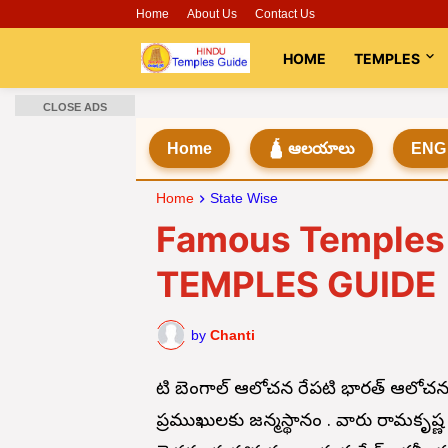
Home
About Us
Contact Us
HOME
TEMPLES
CLOSE ADS
Home
🛕 ఆలయాలు
ENG
Home
State Wise
Famous Temples 
TEMPLES GUIDE
by
Chanti
నేటి బెంగాల్ ఆలోచన రేపటి భారత్ ఆలోచన 
ప్రముఖులకు జన్మస్థానం . వారు రామకృష్