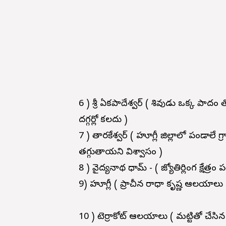
6 ) శ్రీ ఏకపాదేశ్వర్ ( శివుడు ఒక్క పా
దగ్గర్లో కలదు )
7 ) తారకేశ్వర్ ( హూగ్లీ జిల్లాలో పండ
తగ్గుతాయని విశ్వాసం )
8 ) వైద్యనాథ ధామ్ - ( జ్యోతిర్లింగ క్షేత్రం 
9) హూగ్లీ ( ప్రాచీన రాధా కృష్ణ ఆలయాలు
10 ) టెర్రాకోట్ ఆలయాలు ( మట్టితో చేస