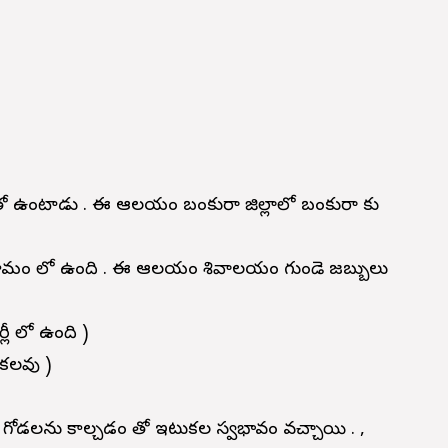
దం తోనే ఉంటాడు . ఈ ఆలయం బంకురా జిల్లాలో బంకురా కు
ాలే గ్రామం లో ఉంది . ఈ ఆలయం శివాలయం గుండె జబ్బులు
పర్లీ లో ఉంది )
 కలవు )
ిన గోడలను కాల్చడం తో ఇటుకల స్వభావం వచ్చాయి . ,