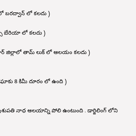
లో బరద్వాన్ లో కలదు )
్సూ బేరియా లో కలదు )
ర్ జిల్లాలో తామ్ లుక్ లో ఆలయం కలదు )
ఘాకు 8 కిమీ దూరం లో ఉంది )
పతి నాధ ఆలయాన్ని పోలి ఉంటుంది . డార్జిలింగ్ లోని