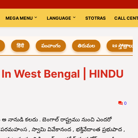
MEGA MENU
LANGUAGE
STOTRAS
CALL CEN
हिंदी
పంచాంగం
తిరుమల
📜 స్తోత్రాలు
In West Bengal | HINDU
0
అనే నానుడి కలదు . బెంగాల్ రాష్ట్రము నుంచి ఎందరో
ణ పరమహంస , స్వామి వివేకానంద , భక్తివేదాంత ప్రభుపాద ,