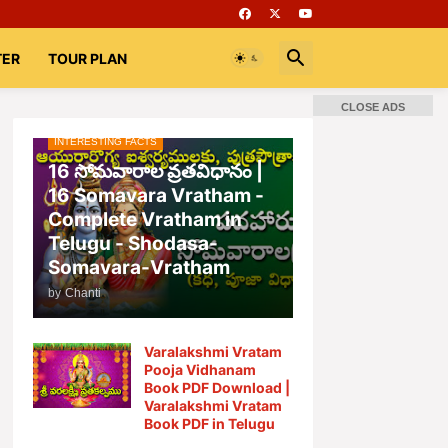
TER
TOUR PLAN
CLOSE ADS
INTERESTING FACTS
📚 Books
Rooms
భగవద్గీత
16 సోమవారాల వ్రతవిధానం |
16 Somavara Vratham -
Complete Vratham in
Telugu - Shodasa-
Somavara-Vratham
by
Chanti
Varalakshmi Vratam
Pooja Vidhanam
Book PDF Download |
Varalakshmi Vratam
Book PDF in Telugu