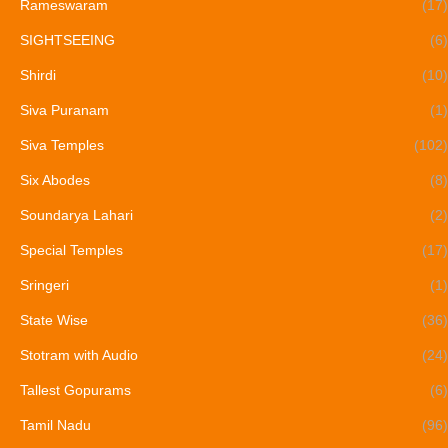
Rameswaram
(17)
SIGHTSEEING
(6)
Shirdi
(10)
Siva Puranam
(1)
Siva Temples
(102)
Six Abodes
(8)
Soundarya Lahari
(2)
Special Temples
(17)
Sringeri
(1)
State Wise
(36)
Stotram with Audio
(24)
Tallest Gopurams
(6)
Tamil Nadu
(96)