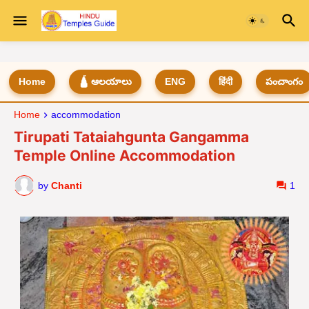
Home
🛕 ఆలయాలు
ENG
हिंदी
పంచాంగం
Home
accommodation
Tirupati Tataiahgunta Gangamma
Temple Online Accommodation
by
Chanti
1