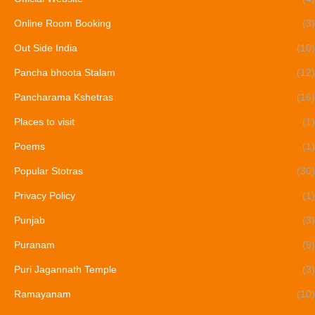
Online Room Booking
(3)
Out Side India
(10)
Pancha bhoota Stalam
(12)
Pancharama Kshetras
(16)
Places to visit
(1)
Poems
(1)
Popular Stotras
(30)
Privacy Policy
(1)
Punjab
(3)
Puranam
(9)
Puri Jagannath Temple
(3)
Ramayanam
(10)