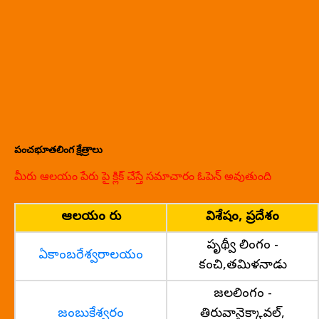
పంచభూతలింగ క్షేత్రాలు
మీరు ఆలయం పేరు పై క్లిక్ చేస్తే సమాచారం ఓపెన్ అవుతుంది
ఆలయం పేరు
విశేషం, ప్రదేశం
పృథ్వీ లింగం -
ఏకాంబరేశ్వరాలయం
కంచి,తమిళనాడు
జలలింగం -
జంబుకేశ్వరం
తిరువానైక్కావల్,