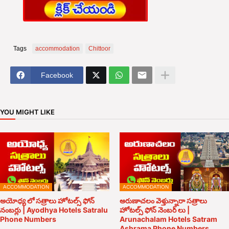
Tags
accommodation
Chittoor
Facebook
YOU MIGHT LIKE
ACCOMMODATION
ACCOMMODATION
అయోధ్య లో సత్రాలు హోటల్స్ ఫోన్
అరుణాచలం వెళ్తున్నారా సత్రాలు
నంబర్లు | Ayodhya Hotels Satralu
హోటల్స్ ఫోన్ నెంబర్ లు |
Phone Numbers
Arunachalam Hotels Satram
Ashrama Phone Numbers