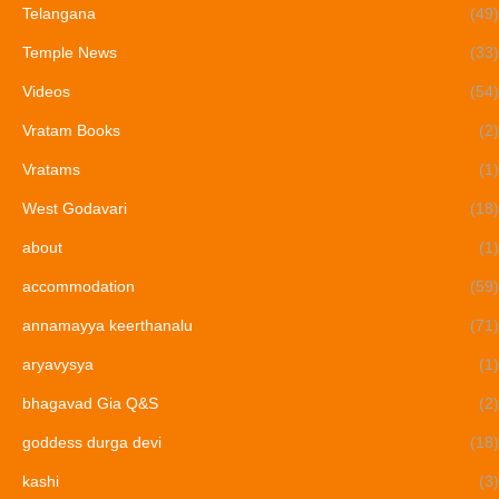
Telangana
(49)
Temple News
(33)
Videos
(54)
Vratam Books
(2)
Vratams
(1)
West Godavari
(18)
about
(1)
accommodation
(59)
annamayya keerthanalu
(71)
aryavysya
(1)
bhagavad Gia Q&S
(2)
goddess durga devi
(18)
kashi
(3)