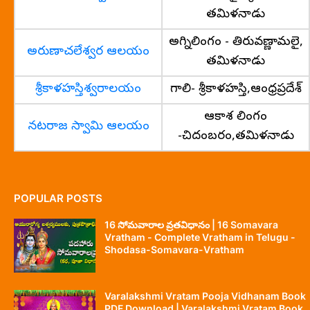
తమిళనాడు
అగ్నిలింగం - తిరువణ్ణామలై,
అరుణాచలేశ్వర ఆలయం
తమిళనాడు
శ్రీకాళహస్తిశ్వరాలయం
గాలి- శ్రీకాళహస్తి,ఆంధ్రప్రదేశ్
ఆకాశ లింగం
నటరాజ స్వామి ఆలయం
-చిదంబరం,తమిళనాడు
POPULAR POSTS
16 సోమవారాల వ్రతవిధానం | 16 Somavara
Vratham - Complete Vratham in Telugu -
Shodasa-Somavara-Vratham
Varalakshmi Vratam Pooja Vidhanam Book
PDF Download | Varalakshmi Vratam Book