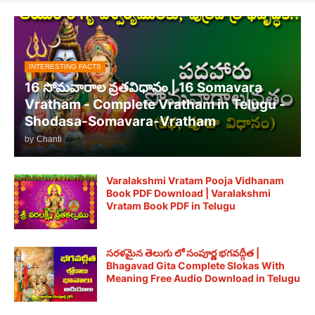
INTERESTING FACTS
16 సోమవారాల వ్రతవిధానం | 16 Somavara
Vratham - Complete Vratham in Telugu -
Shodasa-Somavara-Vratham
by
Chanti
Varalakshmi Vratam Pooja Vidhanam
Book PDF Download | Varalakshmi
Vratam Book PDF in Telugu
సరళమైన తెలుగు లో సంపూర్ణ భగవద్గీత |
Bhagavad Gita Complete Slokas With
Meaning Free Audio Download in Telugu