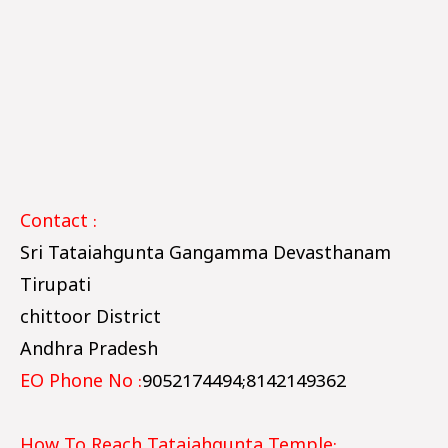
Contact :
Sri Tataiahgunta Gangamma Devasthanam
Tirupati
chittoor District
Andhra Pradesh
EO Phone No :
9052174494;8142149362
How To Reach Tataiahgunta Temple: