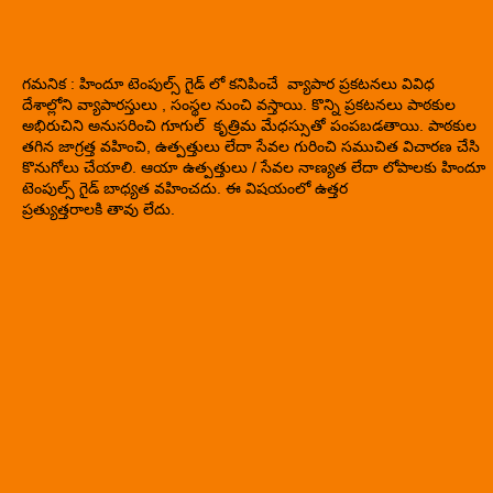
గమనిక : హిందూ టెంపుల్స్ గైడ్ లో కనిపించే వ్యాపార ప్రకటనలు వివిధ
దేశాల్లోని వ్యాపారస్తులు , సంస్థల నుంచి వస్తాయి. కొన్ని ప్రకటనలు పాఠకుల
అభిరుచిని అనుసరించి గూగుల్ కృత్రిమ మేధస్సుతో పంపబడతాయి. పాఠకుల
తగిన జాగ్రత్త వహించి, ఉత్పత్తులు లేదా సేవల గురించి సముచిత విచారణ చేసి
కొనుగోలు చేయాలి. ఆయా ఉత్పత్తులు / సేవల నాణ్యత లేదా లోపాలకు హిందూ
టెంపుల్స్ గైడ్ బాధ్యత వహించదు. ఈ విషయంలో ఉత్తర
ప్రత్యుత్తరాలకి తావు లేదు.