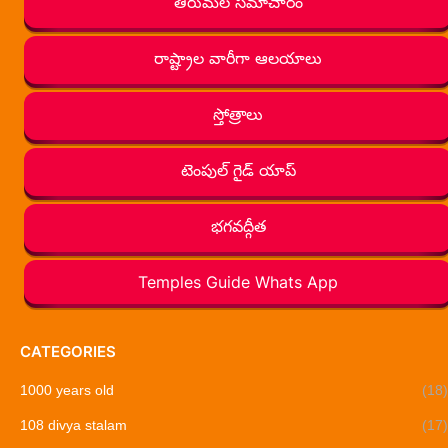
తిరుమల సమాచారం
రాష్ట్రాల వారీగా ఆలయాలు
స్తోత్రాలు
టెంపుల్ గైడ్ యాప్
భగవద్గీత
Temples Guide Whats App
CATEGORIES
1000 years old
(18)
108 divya stalam
(17)