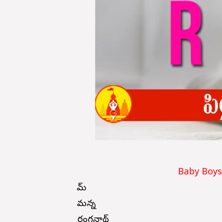
Baby Boys
రామ్
రామన్న
రంగనాథ్