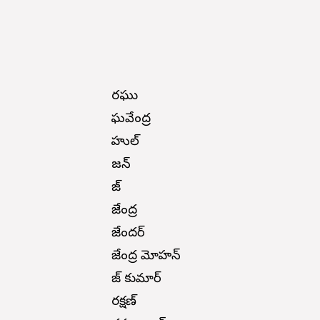
రఘు
రాఘవేంద్ర
రాహుల్
రాజన్
రాజ్
రాజేంద్ర
రాజేందర్
రాజేంద్ర మోహన్
రాజ్ కుమార్
రక్షణ్