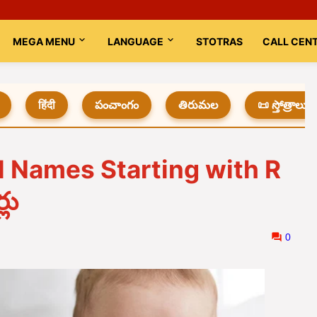
MEGA MENU
LANGUAGE
STOTRAS
CALL CEN
हिंदी
పంచాంగం
తిరుమల
📜 స్తోత్రాలు
l Names Starting with R
్లు
0