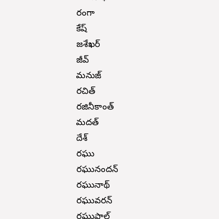
రంగా
రాకేష్
రాజశేఖర్
రాజీవ్
రామనుజ్
రచిత్
రజినీకాంత్
రామదత్
రాదేశ్
రఘు
రఘునందన్
రఘునాథ్
రఘువరన్
రఘుపాల్