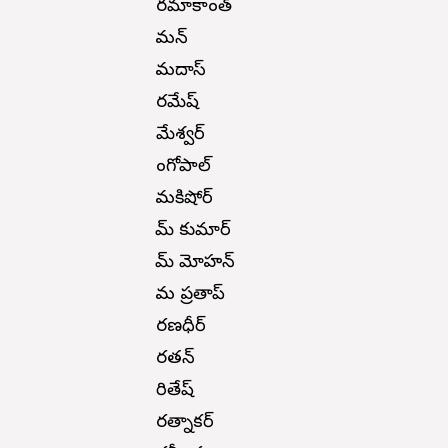
రమాకాంత్
రామన్
రామదాస్
రమేష్
రామేశ్వర్
రాంగోపాల్
రామకిషోర్
రామ్ కుమార్
రామ్ మోహన్
రామ ప్రతాప్
రణధీర్
రతన్
రితేష్
రత్నాకర్