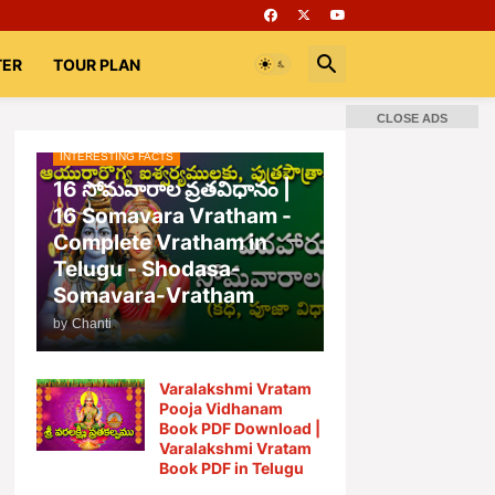
TER
TOUR PLAN
CLOSE ADS
INTERESTING FACTS
📚 Books
Rooms
భగవద్గీత
16 సోమవారాల వ్రతవిధానం |
16 Somavara Vratham -
Complete Vratham in
Telugu - Shodasa-
Somavara-Vratham
by
Chanti
Varalakshmi Vratam
Pooja Vidhanam
Book PDF Download |
Varalakshmi Vratam
Book PDF in Telugu