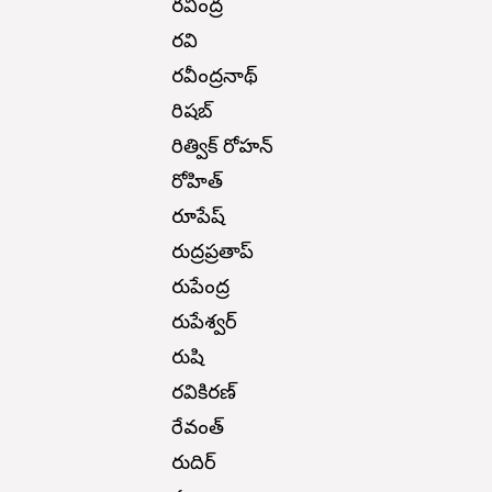
రవీంద్ర
రవి
రవీంద్రనాథ్
రిషబ్
రిత్విక్ రోహన్
రోహిత్
రూపేష్
రుద్రప్రతాప్
రుపేంద్ర
రుపేశ్వర్
రుషి
రవికిరణ్
రేవంత్
రుదిర్