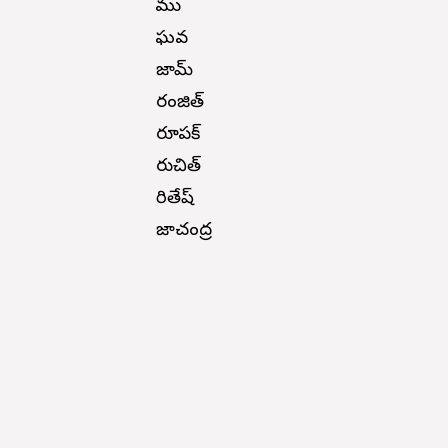
రాము
రాఘవ
రాజారామ్
రంజిత్
రూపక్
రుచిత్
రితేష్
రాజాచంద్ర