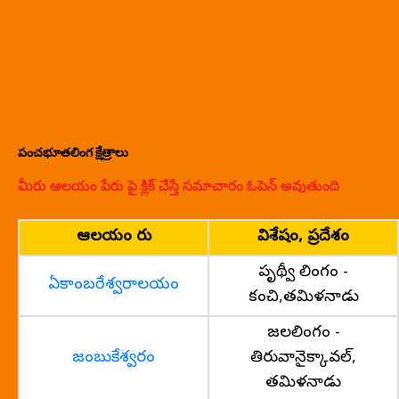
పంచభూతలింగ క్షేత్రాలు
మీరు ఆలయం పేరు పై క్లిక్ చేస్తే సమాచారం ఓపెన్ అవుతుంది
ఆలయం పేరు
విశేషం, ప్రదేశం
పృథ్వీ లింగం -
ఏకాంబరేశ్వరాలయం
కంచి,తమిళనాడు
జలలింగం -
జంబుకేశ్వరం
తిరువానైక్కావల్,
తమిళనాడు