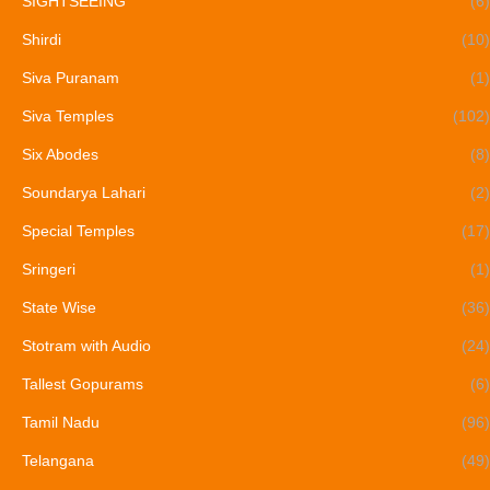
SIGHTSEEING
(6)
Shirdi
(10)
Siva Puranam
(1)
Siva Temples
(102)
Six Abodes
(8)
Soundarya Lahari
(2)
Special Temples
(17)
Sringeri
(1)
State Wise
(36)
Stotram with Audio
(24)
Tallest Gopurams
(6)
Tamil Nadu
(96)
Telangana
(49)