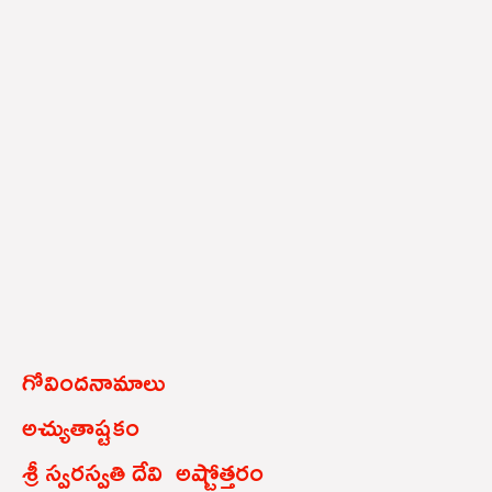
గోవిందనామాలు
అచ్యుతాష్టకం
శ్రీ స్వరస్వతి దేవి అష్టోత్తరం