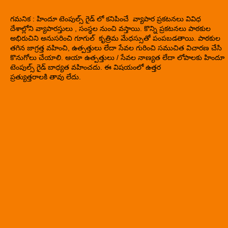
గమనిక : హిందూ టెంపుల్స్ గైడ్ లో కనిపించే వ్యాపార ప్రకటనలు వివిధ
దేశాల్లోని వ్యాపారస్తులు , సంస్థల నుంచి వస్తాయి. కొన్ని ప్రకటనలు పాఠకుల
అభిరుచిని అనుసరించి గూగుల్ కృత్రిమ మేధస్సుతో పంపబడతాయి. పాఠకుల
తగిన జాగ్రత్త వహించి, ఉత్పత్తులు లేదా సేవల గురించి సముచిత విచారణ చేసి
కొనుగోలు చేయాలి. ఆయా ఉత్పత్తులు / సేవల నాణ్యత లేదా లోపాలకు హిందూ
టెంపుల్స్ గైడ్ బాధ్యత వహించదు. ఈ విషయంలో ఉత్తర
ప్రత్యుత్తరాలకి తావు లేదు.