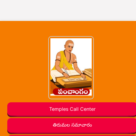
Temples Call Center
తిరుమల సమాచారం