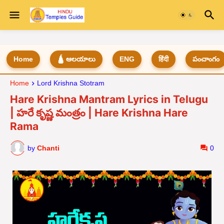
Home
🛕 ఆలయాలు
ENG
हिंदी
పంచాంగం
Home
Lord Krishna Stotram
Hare Krishna Mantram Lyrics in Telugu
| హరే కృష్ణ మంత్రం | Hare Krishna Hare
Rama
by
Chanti
0