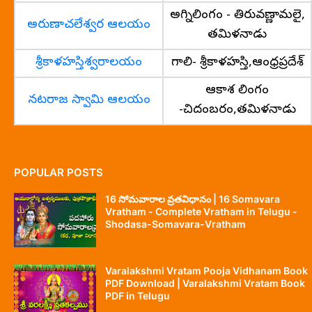
అగ్నిలింగం - తిరువణ్ణామలై,
అరుణాచలేశ్వర ఆలయం
తమిళనాడు
శ్రీకాళహస్తిశ్వరాలయం
గాలి- శ్రీకాళహస్తి,ఆంధ్రప్రదేశ్
ఆకాశ లింగం
నటరాజ స్వామి ఆలయం
-చిదంబరం,తమిళనాడు
POPULAR POSTS
16 సోమవారాల వ్రతవిధానం | 16 Somavara
Vratham - Complete Vratham in Telugu -
Shodasa-Somavara-Vratham
Varalakshmi Vratam Pooja Vidhanam Book
PDF Download | Varalakshmi Vratam Book
PDF in Telugu