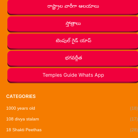
రాష్ట్రాల వారీగా ఆలయాలు
స్తోత్రాలు
టెంపుల్ గైడ్ యాప్
భగవద్గీత
Temples Guide Whats App
CATEGORIES
1000 years old
(18)
108 divya stalam
(17)
18 Shakti Peethas
(28)