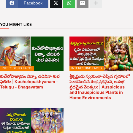
Facebook
YOU MIGHT LIKE
INTERESTING FACTS
INTERESTING FACTS
కుచేలోపాఖ్యానం విన్నా, చదివినా శుభ
శ్రీకృష్ణుడు స్వయంగా చెప్పిన గృహాలలో
ఫలితం | Kuchelopakhyanam -
పెంచవలసిన శుభ ప్రధమైన, అశుభ
Telugu - Bhagavatam
ప్రధమైన మొక్కలు | Auspicious
and Inauspicious Plants in
Home Environments