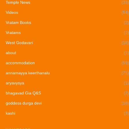
Temple News
(33)
Videos
(54)
Vratam Books
(2)
Vratams
(1)
West Godavari
(18)
about
(1)
accommodation
(59)
annamayya keerthanalu
(71)
aryavysya
(1)
bhagavad Gia Q&S
(2)
goddess durga devi
(18)
kashi
(3)