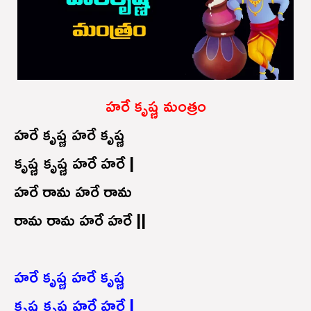
హరే కృష్ణ మంత్రం
హరే కృష్ణ హరే కృష్ణ
కృష్ణ కృష్ణ హరే హరే |
హరే రామ హరే రామ
రామ రామ హరే హరే ||
హరే కృష్ణ హరే కృష్ణ
కృష్ణ కృష్ణ హరే హరే |