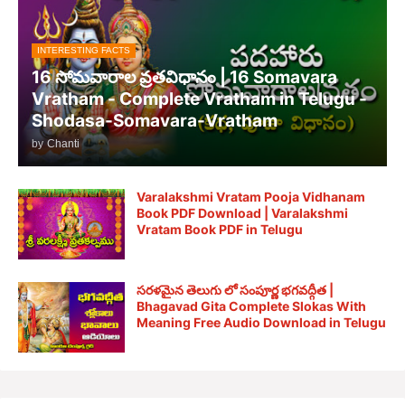
INTERESTING FACTS
16 సోమవారాల వ్రతవిధానం | 16 Somavara
Vratham - Complete Vratham in Telugu -
Shodasa-Somavara-Vratham
by
Chanti
Varalakshmi Vratam Pooja Vidhanam
Book PDF Download | Varalakshmi
Vratam Book PDF in Telugu
సరళమైన తెలుగు లో సంపూర్ణ భగవద్గీత |
Bhagavad Gita Complete Slokas With
Meaning Free Audio Download in Telugu