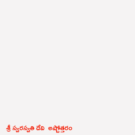
శ్రీ స్వరస్వతి దేవి అష్టోత్తరం