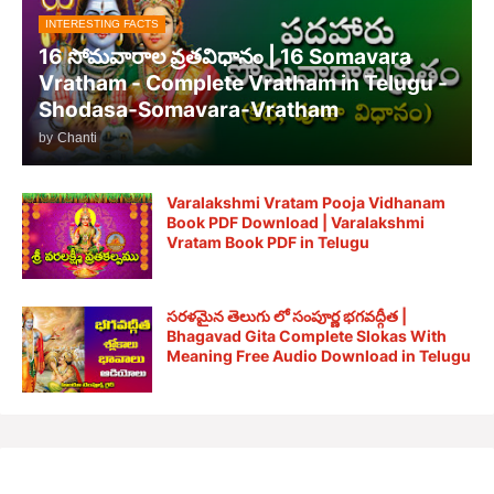
INTERESTING FACTS
16 సోమవారాల వ్రతవిధానం | 16 Somavara
Vratham - Complete Vratham in Telugu -
Shodasa-Somavara-Vratham
by
Chanti
Varalakshmi Vratam Pooja Vidhanam
Book PDF Download | Varalakshmi
Vratam Book PDF in Telugu
సరళమైన తెలుగు లో సంపూర్ణ భగవద్గీత |
Bhagavad Gita Complete Slokas With
Meaning Free Audio Download in Telugu