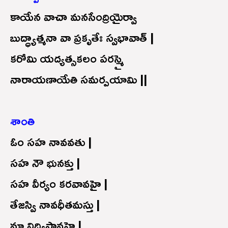
కాయేన వాచా మనసేంద్రియైర్వా
బుద్ధ్యాత్మనా వా ప్రకృతేః స్వభావాత్ |
కరోమి యద్యత్సకలం పరస్మై
నారాయణాయేతి సమర్పయామి ||
శాంతి
ఓం సహ నావవతు |
సహ నౌ భునక్తు |
సహ వీర్యం కరవావహై |
తేజస్వి నావధీతమస్తు |
మా విద్విషావహై |