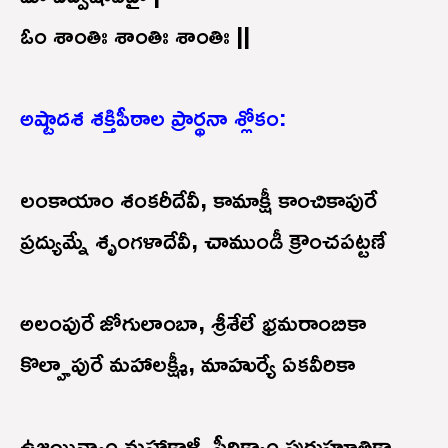
ఓం శాంతిః శాంతిః శాంతిః ||
అష్టాదశ శక్తిపీఠాల ప్రార్థనా శ్లోకం:
లంకాయాం శంకరీదేవీ, కామాక్షీ కాంచికాపురే
ప్రద్యుమ్నే శృంగళాదేవీ, చాముండీ క్రౌంచపట్టణే
అలంపురే జోగులాంబా, శ్రీశేలే భ్రమరాంబికా
కొల్హాపురే మహాలక్ష్మీ, మాహుర్యే ఏకవీరికా
ఉజ్జయిన్యాం మహాకాళీ, పీఠిక్యాం పురుహూతికా