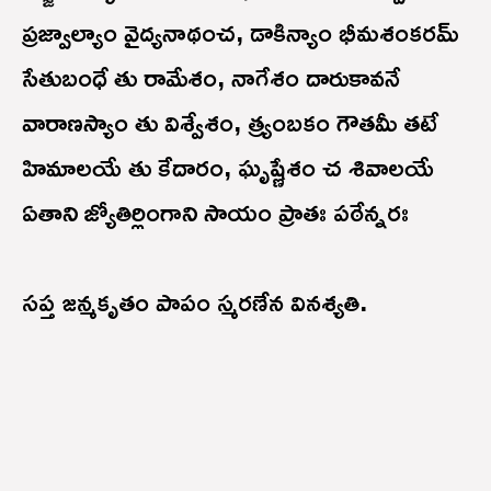
ప్రజ్వాల్యాం వైద్యనాథంచ, డాకిన్యాం భీమశంకరమ్
సేతుబంధే తు రామేశం, నాగేశం దారుకావనే
వారాణస్యాం తు విశ్వేశం, త్ర్యంబకం గౌతమీ తటే
హిమాలయే తు కేదారం, ఘృష్ణేశం చ శివాలయే
ఏతాని జ్యోతిర్లింగాని సాయం ప్రాతః పఠేన్నరః
సప్త జన్మకృతం పాపం స్మరణేన వినశ్యతి.