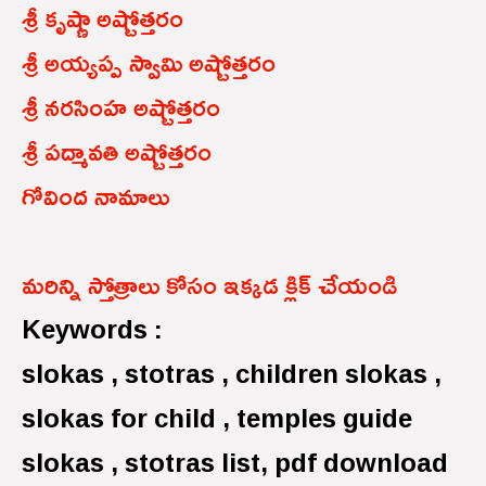
శ్రీ కృష్ణా అష్టోత్తరం
శ్రీ అయ్యప్ప స్వామి అష్టోత్తరం
శ్రీ నరసింహ అష్టోత్తరం
శ్రీ పద్మావతి అష్టోత్తరం
గోవింద నామాలు
మరిన్ని స్తోత్రాలు కోసం ఇక్కడ క్లిక్ చేయండి
Keywords :
slokas , stotras , children slokas ,
slokas for child , temples guide
slokas , stotras list, pdf download