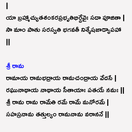
|
యా బ్రహ్మాచ్యుతశంకరప్రభృతిభిర్దేవైః సదా పూజితా |
సా మాం పాతు సరస్వతి భగవతీ నిశ్శేషజాడ్యాపహా
||
శ్రీ రామ
రామాయ రామభద్రాయ రామచంద్రాయ వేదసే |
రఘునాథాయ నాథాయ సీతాయాః పతయే నమః ||
శ్రీ రామ రామ రామేతి రమే రామే మనోరమే |
సహస్రనామ తత్తుల్యం రామనామ వరాననే ||