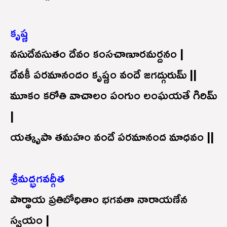
కృష్ణ
వసుదేవసుతం దేవం కంసచాణూరమర్దనం |
దేవకీ పరమానందం కృష్ణం వందే జగద్గురుమ్ ||
మూకం కరోతి వాచాలం పంగుం లంఘయతే గిరిమ్
|
యత్కృపా తమహం వందే పరమానంద మాధవం ||
శ్రీమద్భగవద్గీత
పార్థాయ ప్రతిబోధితాం భగవతా నారాయణేన
స్వయం |