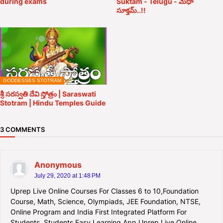
during exams
Suktam - Telugu - మేధా
సూక్తమ్..!!
GODDESSES STOTRAM
శ్రీ సరస్వతి దేవి స్తోత్రం | Saraswati
Stotram | Hindu Temples Guide
3 COMMENTS
Anonymous
July 29, 2020 at 1:48 PM
Uprep Live Online Courses For Classes 6 to 10,Foundation
Course, Math, Science, Olympiads, JEE Foundation, NTSE,
Online Program and India First Integrated Platform For
Students. Students Easy Learning App Uprep Live Online