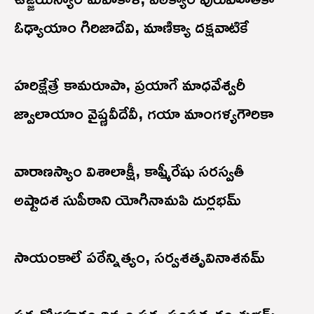
ఓఢ్యాయాం గిరిజాదేవి, మాణిక్యా దక్షవాటికే
హరిక్షేత్రే కామరూపా, ప్రయాగే మాధవేశ్వరీ
జ్వాలాయాం వైష్ణవీదేవీ, గయా మాంగళ్యగౌరికా
వారాణస్యాం విశాలాక్షీ, కాష్మీరేషు సరస్వతీ
అష్టాదశ సుపీఠాని యోగినామపి దుర్లభమ్
సాయంకాలే పఠేన్నిత్యం, సర్వశతృవినాశనమ్
సర్వరోగహరం దివ్యం సర్వ సంపత్కరం శుభమ్