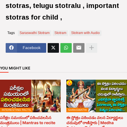
stotras, telugu stotralu , important
stotras for child
,
Tags
Saraswathi Stotram
Stotram
Stotram with Audio
Facebook
YOU MIGHT LIKE
INTERESTING FACTS
SARASWATHI
పరీక్షల సమయంలో పఠించవలసిన
ఈ స్తోత్రం పఠించడం వలన విద్యార్థులు
మంత్రములు | Mantras to recite
చదువులో రాణిస్తారు | Medha