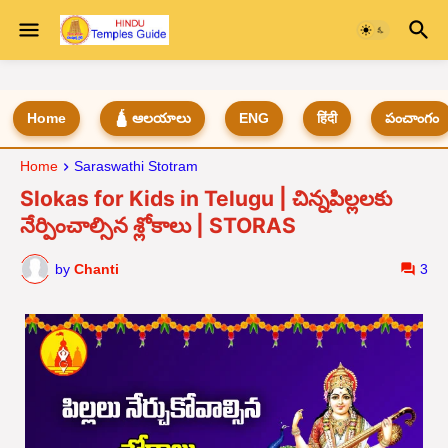
Home
🛕 ఆలయాలు
ENG
हिंदी
పంచాంగం
Home
Saraswathi Stotram
Slokas for Kids in Telugu | చిన్నపిల్లలకు
నేర్పించాల్సిన శ్లోకాలు | STORAS
by
Chanti
3