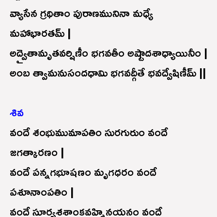
వ్యాసేన గ్రథితాం పురాణమునినా మధ్యే
మహాభారతమ్ |
అద్వైతామృతవర్షిణీం భగవతీం అష్టాదశాధ్యాయినీం |
అంబ త్వామనుసందధామి భగవద్గీతే భవద్వేషిణీమ్ ||
శివ
వందే శంభుముమాపతిం సురగురుం వందే
జగత్కారణం |
వందే పన్నగభూషణం మృగధరం వందే
పశూనాంపతిం |
వందే సూర్యశశాంకవహ్నినయనం వందే