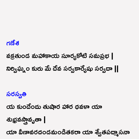
గణేశ
వక్రతుండ మహాకాయ సూర్యకోటి సమప్రభ |
నిర్విఘ్నం కురు మే దేవ సర్వకార్యేషు సర్వదా ||
సరస్వతి
య కుందేందు తుషార హార ధవళా యా
శుభ్రవస్త్రావృతా |
యా వీణావరదండమండితకరా యా శ్వేతపద్మాసనా