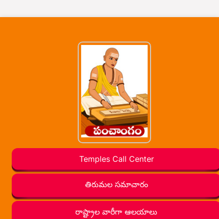
Temples Call Center
తిరుమల సమాచారం
రాష్ట్రాల వారీగా ఆలయాలు