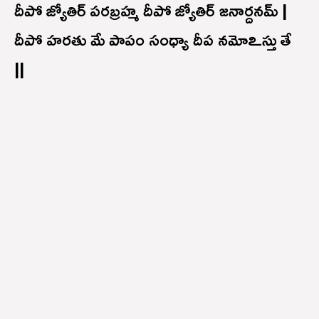
దీపో జ్యోతిర్ పరబ్రహ్మ దీపో జ్యోతిర్ జనార్దనమ్ |
దీపో హరతు మే పాపం సంధ్యా దీప నమోఽస్తు తే
||