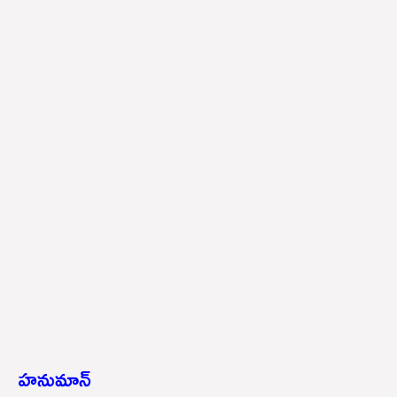
హనుమాన్