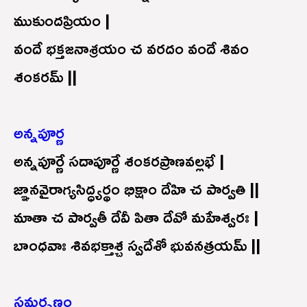
ముకుందప్రియం |
వందే భక్తజనాశ్రయం చ వరదం వందే శివం
శంకరమ్ ||
అన్నపూర్ణ
అన్నపూర్ణే సదాపూర్ణే శంకరప్రాణవల్లభే |
జ్ఞానవైరాగ్యసిద్ధ్యర్థం భిక్షాం దేహి చ పార్వతి ||
మాతా చ పార్వతీ దేవీ పితా దేవో మహేశ్వరః |
బాంధవాః శివభక్తాశ్చ స్వదేశో భువనత్రయమ్ ||
సమర్పణం