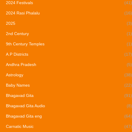
2024 Festivals
(41)
2024 Rasi Phalalu
(16)
2025
(3)
2nd Century
(1)
9th Century Temples
(1)
A.P Districts
(17)
Andhra Pradesh
(5)
Astrology
(38)
Baby Names
(22)
Bhagavad Gita
(91)
Bhagavad Gita Audio
(8)
Bhagavad Gita eng
(64)
Carnatic Music
(47)