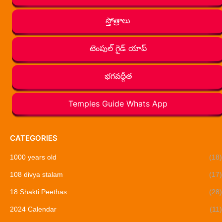
స్తోత్రాలు
టెంపుల్ గైడ్ యాప్
భగవద్గీత
Temples Guide Whats App
CATEGORIES
1000 years old
(18)
108 divya stalam
(17)
18 Shakti Peethas
(28)
2024 Calendar
(11)