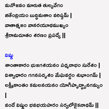
మనోజవం మారుత తుల్యవేగం
జితేంద్రియం బుద్ధిమతాం వరిష్ఠమ్ |
వాతాత్మజం వానరయూథముఖ్యం
శ్రీరామదూతం శరణం ప్రపద్యే ||
విష్ణు
శాంతాకారం భుజగశయనం పద్మనాభం సురేశం |
విశ్వాధారం గగనసదృశం మేఘవర్ణం శుభాంగమ్ |
లక్ష్మీకాంతం కమలనయనం యోగిహృద్ధ్యానగమ్యం
|
వందే విష్ణుం భవభయహరం సర్వలోకైకనాథమ్ ||