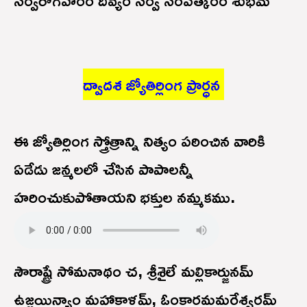
ద్వాదశ జ్యోతిర్లింగ ప్రార్ధన
ఈ జ్యోతిర్లింగ స్త్రోత్రాన్ని నిత్యం పఠించిన వారికి
ఏడేడు జన్మలలో చేసిన పాపాలన్నీ
హరించుకుపోతాయని భక్తుల నమ్మకము.
సౌరాష్ట్రే సోమనాథం చ, శ్రీశైలే మల్లికార్జునమ్
ఉజ్జయిన్యాం మహాకాళమ్, ఓంకారమమరేశ్వరమ్