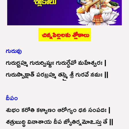
చిన్నపిల్లలకు శ్లోకాలు
గురువు
గురుర్బ్రహ్మ గురుర్విష్ణుః గురుర్దేవో మహేశ్వరః |
గురుస్సాక్షాత్ పరబ్రహ్మ తస్మై శ్రీ గురవే నమః ||
దీపం
శుభం కరోతి కళ్యాణం ఆరోగ్యం ధన సంపదః |
శత్రుబుద్ధి వినాశాయ దీప జ్యోతిర్నమోఽస్తు తే ||