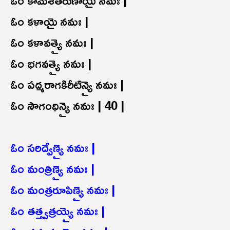
ఓం కళాయై నమః |
ఓం కళావత్యై నమః |
ఓం భగవత్యై నమః |
ఓం పద్మరాగకిరీటిన్యై నమః |
ఓం సౌగంధిన్యై నమః | 40 |
ఓం సరిద్వేణ్యై నమః |
ఓం మంత్రిణ్యై నమః |
ఓం మంత్రరూపిణ్యై నమః |
ఓం తత్త్వత్రయ్యై నమః |