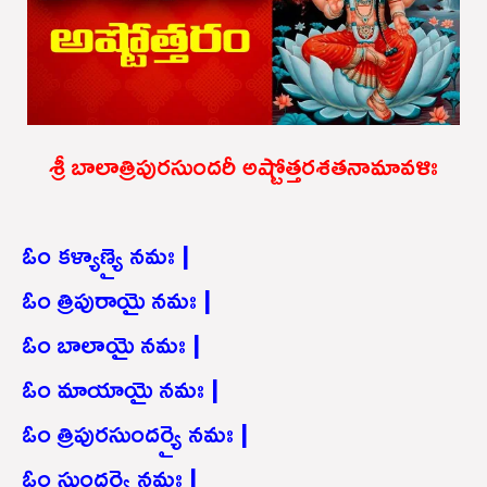
శ్రీ బాలాత్రిపురసుందరీ అష్టోత్తరశతనామావళిః
ఓం కళ్యాణ్యై నమః |
ఓం త్రిపురాయై నమః |
ఓం బాలాయై నమః |
ఓం మాయాయై నమః |
ఓం త్రిపురసుందర్యై నమః |
ఓం సుందర్యై నమః |