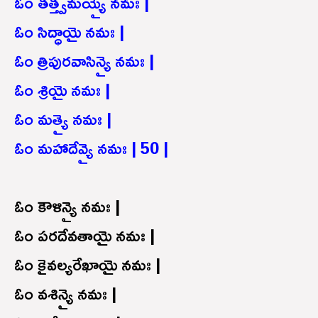
ఓం తత్త్వమయ్యై నమః |
ఓం సిద్ధాయై నమః |
ఓం త్రిపురవాసిన్యై నమః |
ఓం శ్రియై నమః |
ఓం మత్యై నమః |
ఓం మహాదేవ్యై నమః | 50 |
ఓం కౌళిన్యై నమః |
ఓం పరదేవతాయై నమః |
ఓం కైవల్యరేఖాయై నమః |
ఓం వశిన్యై నమః |