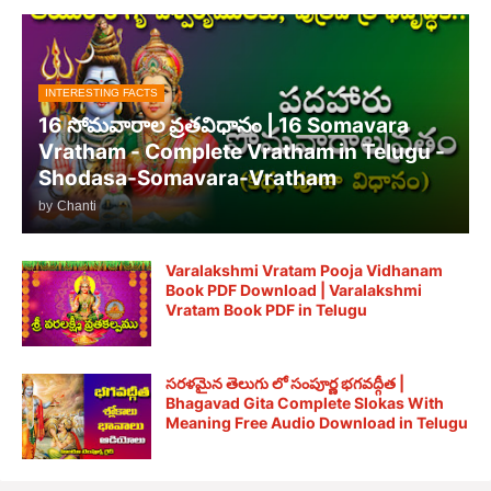
INTERESTING FACTS
16 సోమవారాల వ్రతవిధానం | 16 Somavara
Vratham - Complete Vratham in Telugu -
Shodasa-Somavara-Vratham
by
Chanti
Varalakshmi Vratam Pooja Vidhanam
Book PDF Download | Varalakshmi
Vratam Book PDF in Telugu
సరళమైన తెలుగు లో సంపూర్ణ భగవద్గీత |
Bhagavad Gita Complete Slokas With
Meaning Free Audio Download in Telugu