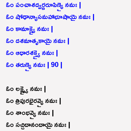
ఓం పంచాశద్వర్ణరూపిణ్యై నమః |
ఓం షోఢాన్యాసమహాభూషాయై నమః |
ఓం కామాక్ష్యై నమః |
ఓం దశమాతృకాయై నమః |
ఓం ఆధారశక్త్యై నమః |
ఓం తరుణ్యై నమః | 90 |
ఓం లక్ష్మ్యై నమః |
ఓం త్రిపురభైరవ్యై నమః |
ఓం శాంభవ్యై నమః |
ఓం సచ్చిదానందాయై నమః |