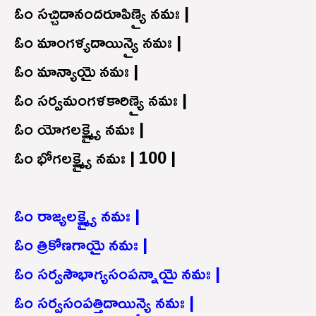
ఓం సచ్చిదానందరూపిణ్యై నమః |
ఓం మాంగళ్యదాయిన్యై నమః |
ఓం మాన్యాయై నమః |
ఓం సర్వమంగళకారిణ్యై నమః |
ఓం యోగలక్ష్మ్యై నమః |
ఓం భోగలక్ష్మ్యై నమః | 100 |
ఓం రాజ్యలక్ష్మ్యై నమః |
ఓం త్రికోణగాయై నమః |
ఓం సర్వసౌభాగ్యసంపన్నాయై నమః |
ఓం సర్వసంపత్తిదాయిన్యై నమః |