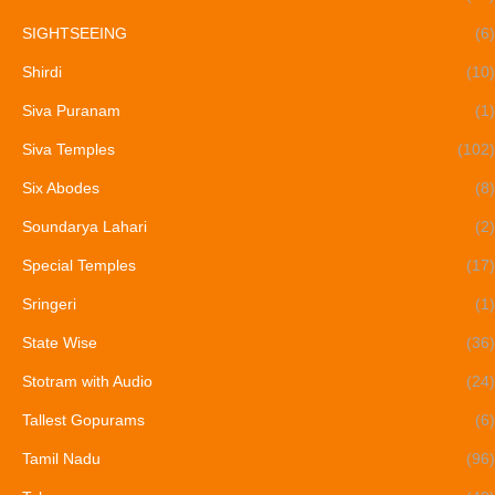
SIGHTSEEING
(6)
Shirdi
(10)
Siva Puranam
(1)
Siva Temples
(102)
Six Abodes
(8)
Soundarya Lahari
(2)
Special Temples
(17)
Sringeri
(1)
State Wise
(36)
Stotram with Audio
(24)
Tallest Gopurams
(6)
Tamil Nadu
(96)