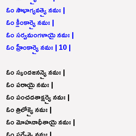
ఓం సౌభాగ్యవత్యై నమః |
ఓం క్లీంకార్యై నమః |
ఓం సర్వమంగళాయై నమః |
ఓం హ్రీంకార్యై నమః | 10 |
ఓం స్కందజనన్యై నమః |
ఓం పరాయై నమః |
ఓం పంచదశాక్షర్యై నమః |
ఓం త్రిలోక్యై నమః |
ఓం మోహనాధీశాయై నమః |
ఓం సర్వేశ్యై నమః |