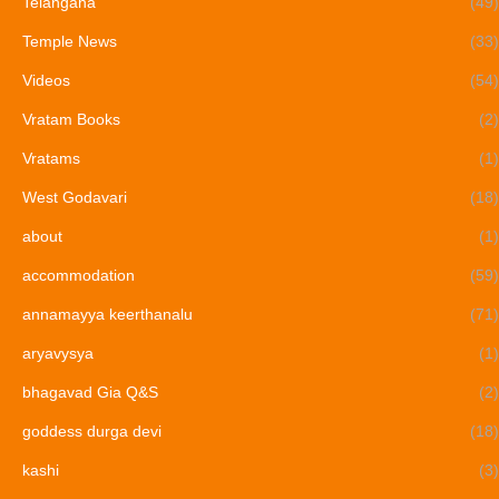
Telangana
(49)
Temple News
(33)
Videos
(54)
Vratam Books
(2)
Vratams
(1)
West Godavari
(18)
about
(1)
accommodation
(59)
annamayya keerthanalu
(71)
aryavysya
(1)
bhagavad Gia Q&S
(2)
goddess durga devi
(18)
kashi
(3)