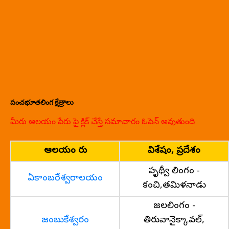
పంచభూతలింగ క్షేత్రాలు
మీరు ఆలయం పేరు పై క్లిక్ చేస్తే సమాచారం ఓపెన్ అవుతుంది
ఆలయం పేరు
విశేషం, ప్రదేశం
పృథ్వీ లింగం -
ఏకాంబరేశ్వరాలయం
కంచి,తమిళనాడు
జలలింగం -
జంబుకేశ్వరం
తిరువానైక్కావల్,