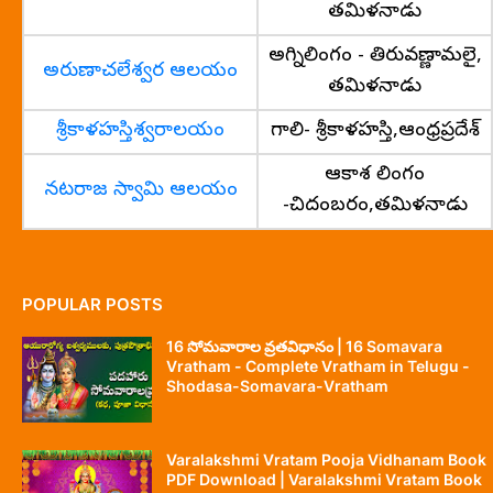
తమిళనాడు
అగ్నిలింగం - తిరువణ్ణామలై,
అరుణాచలేశ్వర ఆలయం
తమిళనాడు
శ్రీకాళహస్తిశ్వరాలయం
గాలి- శ్రీకాళహస్తి,ఆంధ్రప్రదేశ్
ఆకాశ లింగం
నటరాజ స్వామి ఆలయం
-చిదంబరం,తమిళనాడు
POPULAR POSTS
16 సోమవారాల వ్రతవిధానం | 16 Somavara
Vratham - Complete Vratham in Telugu -
Shodasa-Somavara-Vratham
Varalakshmi Vratam Pooja Vidhanam Book
PDF Download | Varalakshmi Vratam Book