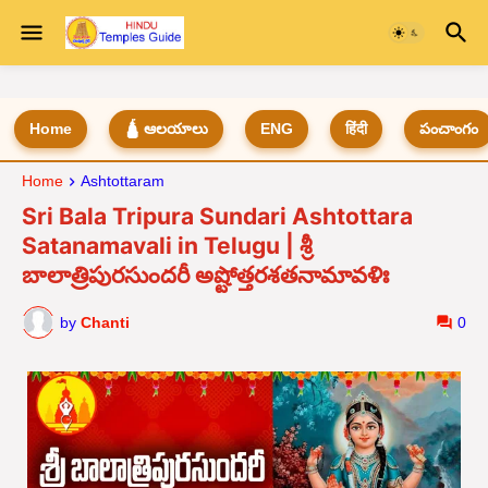
Home
🛕 ఆలయాలు
ENG
हिंदी
పంచాంగం
Home
Ashtottaram
Sri Bala Tripura Sundari Ashtottara
Satanamavali in Telugu | శ్రీ
బాలాత్రిపురసుందరీ అష్టోత్తరశతనామావళిః
by
Chanti
0