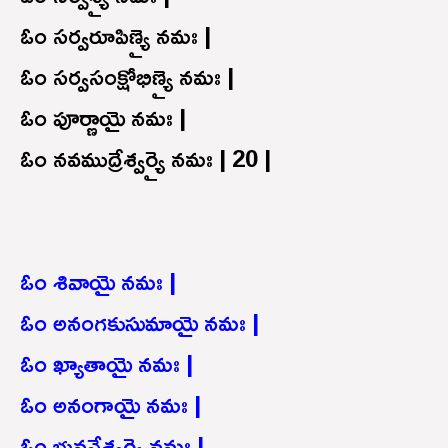
ఓం సర్వరూపిణ్యై నమః |
ఓం సర్వసంక్షోభిణ్యై నమః |
ఓం పూర్ణాయై నమః |
ఓం నవముద్రేశ్వర్యై నమః | 20 |
ఓం శివాయై నమః |
ఓం అనంగకుసుమాయై నమః |
ఓం ఖ్యాతాయై నమః |
ఓం అనంగాయై నమః |
ఓం భువనేశ్వర్యై నమః |