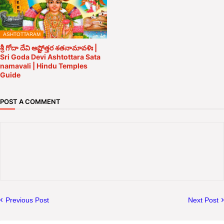
ASHTOTTARAM
శ్రీ గోదా దేవి అష్టోత్తర శతనామావళిః |
Sri Goda Devi Ashtottara Sata
namavali | Hindu Temples
Guide
POST A COMMENT
Previous Post
Next Post