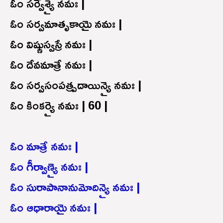
ఓం సర్వేశ్యై నమః |
ఓం సర్వమాతృకాయై నమః |
ఓం విష్ణుస్వస్రే నమః |
ఓం దేవమాత్రే నమః |
ఓం సర్వసంపత్ప్రదాయిన్యై నమః |
ఓం కింకర్యై నమః | 60 |
ఓం మాత్రే నమః |
ఓం గీర్వాణ్యై నమః |
ఓం సురాపానానుమోదిన్యై నమః |
ఓం ఆధారాయై నమః |