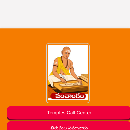
Temples Call Center
తిరుమల సమాచారం