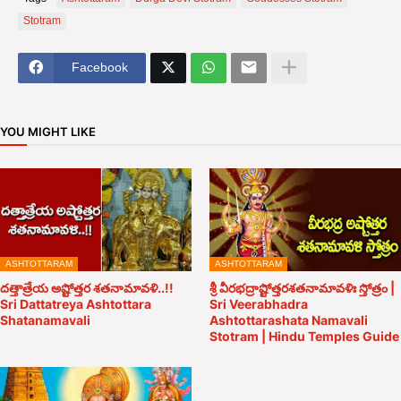
Stotram
Facebook
YOU MIGHT LIKE
ASHTOTTARAM
ASHTOTTARAM
దత్తాత్రేయ అష్టోత్తర శతనామావళి..!!
శ్రీ వీరభద్రాష్టోత్తరశతనామావళిః స్తోత్రం |
Sri Dattatreya Ashtottara
Sri Veerabhadra
Shatanamavali
Ashtottarashata Namavali
Stotram | Hindu Temples Guide