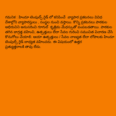
గమనిక : హిందూ టెంపుల్స్ గైడ్ లో కనిపించే వ్యాపార ప్రకటనలు వివిధ
దేశాల్లోని వ్యాపారస్తులు , సంస్థల నుంచి వస్తాయి. కొన్ని ప్రకటనలు పాఠకుల
అభిరుచిని అనుసరించి గూగుల్ కృత్రిమ మేధస్సుతో పంపబడతాయి. పాఠకుల
తగిన జాగ్రత్త వహించి, ఉత్పత్తులు లేదా సేవల గురించి సముచిత విచారణ చేసి
కొనుగోలు చేయాలి. ఆయా ఉత్పత్తులు / సేవల నాణ్యత లేదా లోపాలకు హిందూ
టెంపుల్స్ గైడ్ బాధ్యత వహించదు. ఈ విషయంలో ఉత్తర
ప్రత్యుత్తరాలకి తావు లేదు.