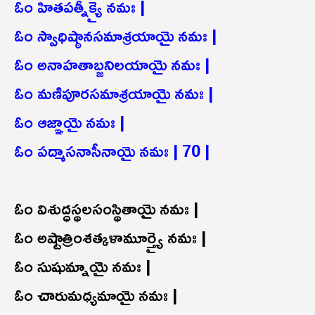
ఓం హితపత్నీక్యై నమః |
ఓం స్వాధిష్ఠానసమాశ్రయాయై నమః |
ఓం అనాహతాబ్జనిలయాయై నమః |
ఓం మణిపూరసమాశ్రయాయై నమః |
ఓం ఆజ్ఞాయై నమః |
ఓం పద్మాసనాసీనాయై నమః | 70 |
ఓం విశుద్ధస్థలసంస్థితాయై నమః |
ఓం అష్టాత్రింశత్కళామూర్త్యై నమః |
ఓం సుషుమ్నాయై నమః |
ఓం చారుమధ్యమాయై నమః |