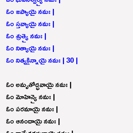
ఓం జప్యాయై నమః |
ఓం స్తవ్యాయై నమః |
ఓం శ్రుత్యై నమః |
ఓం నిత్యాయై నమః |
ఓం నిత్యక్లిన్నాయై నమః | 30 |
ఓం అమృతోద్భవాయై నమః |
ఓం మోహిన్యై నమః |
ఓం పరమాయై నమః |
ఓం ఆనందాయై నమః |
ఓం కామేశతరుణాయై నమః |