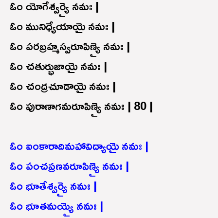
ఓం యోగేశ్వర్యై నమః |
ఓం మునిధ్యేయాయై నమః |
ఓం పరబ్రహ్మస్వరూపిణ్యై నమః |
ఓం చతుర్భుజాయై నమః |
ఓం చంద్రచూడాయై నమః |
ఓం పురాణాగమరూపిణ్యై నమః | 80 |
ఓం ఐంకారాదిమహావిద్యాయై నమః |
ఓం పంచప్రణవరూపిణ్యై నమః |
ఓం భూతేశ్వర్యై నమః |
ఓం భూతమయ్యై నమః |