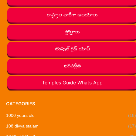
రాష్ట్రాల వారీగా ఆలయాలు
స్తోత్రాలు
టెంపుల్ గైడ్ యాప్
భగవద్గీత
Temples Guide Whats App
CATEGORIES
1000 years old
(18)
108 divya stalam
(17)