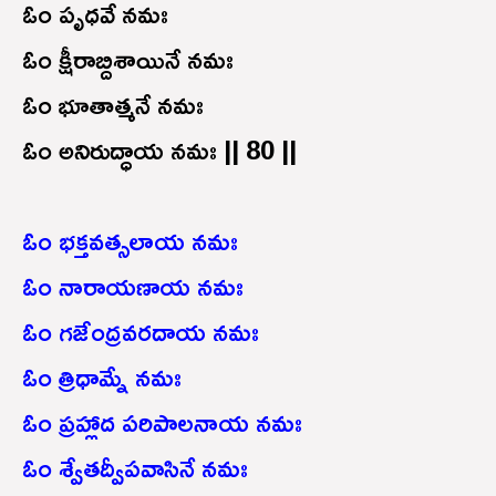
ఓం పృధవే నమః
ఓం క్షీరాబ్దిశాయినే నమః
ఓం భూతాత్మనే నమః
ఓం అనిరుద్ధాయ నమః || 80 ||
ఓం భక్తవత్సలాయ నమః
ఓం నారాయణాయ నమః
ఓం గజేంద్రవరదాయ నమః
ఓం త్రిధామ్నే నమః
ఓం ప్రహ్లాద పరిపాలనాయ నమః
ఓం శ్వేతద్వీపవాసినే నమః