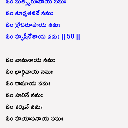
ఓం మత్స్యరూపాయ నమః
ఓం కూర్మతనవే నమః
ఓం క్రోడరూపాయ నమః
ఓం హృషీకేశాయ నమః || 50 ||
ఓం వామనాయ నమః
ఓం భార్గవాయ నమః
ఓం రామాయ నమః
ఓం హలినే నమః
ఓం కల్కినే నమః
ఓం హయాననాయ నమః