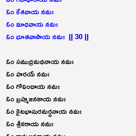
ఓం కేశవాయ నమః
ఓం మాధవాయ నమః
ఓం భూతవాసాయ నమః || 30 ||
ఓం సముద్రమథనాయ నమః
ఓం హరయే నమః
ఓం గోవిందాయ నమః
ఓం బ్రహ్మజనకాయ నమః
ఓం కైటభాసురమర్దనాయ నమః
ఓం శ్రీకరాయ నమః
ఓం కామజనకాయ నమః