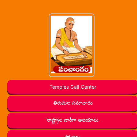
Temples Call Center
తిరుమల సమాచారం
రాష్ట్రాల వారీగా ఆలయాలు
స్తోత్రాలు