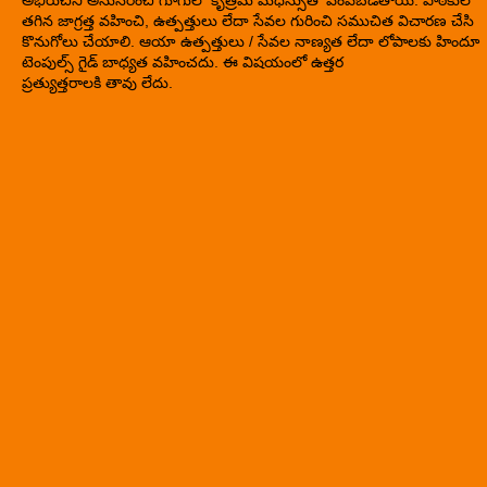
తగిన జాగ్రత్త వహించి, ఉత్పత్తులు లేదా సేవల గురించి సముచిత విచారణ చేసి
కొనుగోలు చేయాలి. ఆయా ఉత్పత్తులు / సేవల నాణ్యత లేదా లోపాలకు హిందూ
టెంపుల్స్ గైడ్ బాధ్యత వహించదు. ఈ విషయంలో ఉత్తర
ప్రత్యుత్తరాలకి తావు లేదు.