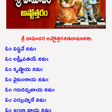
శ్రీ దామోదర అష్టోత్తరశతనామావళిః
ఓం విష్ణవే నమః
ఓం లక్ష్మీపతయే నమః
ఓం కృష్ణాయ నమః
ఓం వైకుంఠాయ నమః
ఓం గరుడధ్వజాయ నమః
ఓం పరబ్రహ్మణే నమః
ఓం జగన్నాథాయ నమః