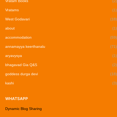
Vratam Books
(2)
Vratams
(1)
West Godavari
(18)
about
(1)
accommodation
(59)
annamayya keerthanalu
(71)
aryavysya
(1)
bhagavad Gia Q&S
(2)
goddess durga devi
(18)
kashi
(3)
WHATSAPP
Dynamic Blog Sharing