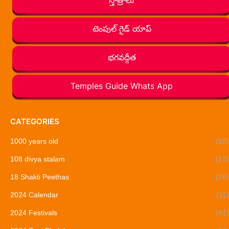
టెంపుల్ గైడ్ యాప్
భగవద్గీత
Temples Guide Whats App
CATEGORIES
1000 years old
(18)
108 divya stalam
(17)
18 Shakti Peethas
(28)
2024 Calendar
(11)
2024 Festivals
(41)