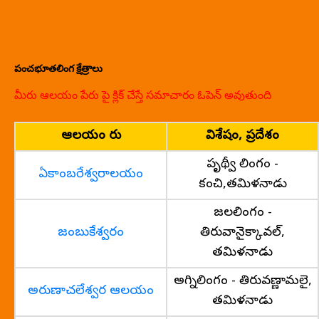
పంచభూతలింగ క్షేత్రాలు
మీరు ఆలయం పేరు పై క్లిక్ చేస్తే సమాచారం ఓపెన్ అవుతుంది
ఆలయం పేరు
విశేషం, ప్రదేశం
పృథ్వీ లింగం -
ఏకాంబరేశ్వరాలయం
కంచి,తమిళనాడు
జలలింగం -
జంబుకేశ్వరం
తిరువానైక్కావల్,
తమిళనాడు
అగ్నిలింగం - తిరువణ్ణామలై,
అరుణాచలేశ్వర ఆలయం
తమిళనాడు