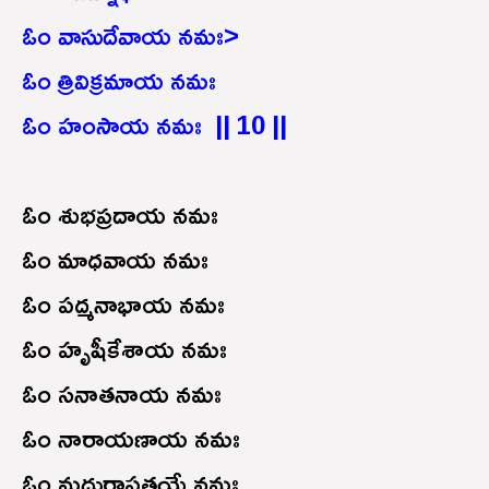
ఓం వాసుదేవాయ నమః>
ఓం త్రివిక్రమాయ నమః
ఓం హంసాయ నమః || 10 ||
ఓం శుభప్రదాయ నమః
ఓం మాధవాయ నమః
ఓం పద్మనాభాయ నమః
ఓం హృషీకేశాయ నమః
ఓం సనాతనాయ నమః
ఓం నారాయణాయ నమః
ఓం మధురాపతయే నమః