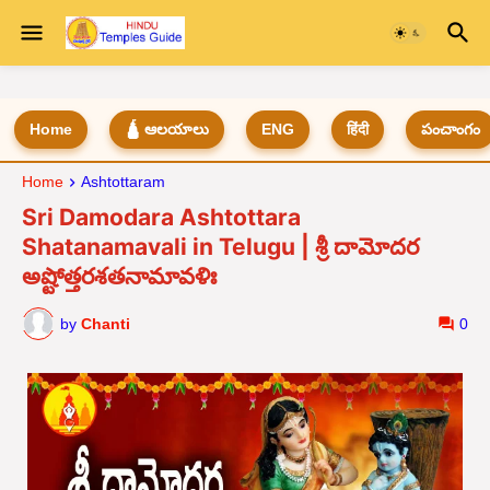
Home
🛕 ఆలయాలు
ENG
हिंदी
పంచాంగం
Home
Ashtottaram
Sri Damodara Ashtottara
Shatanamavali in Telugu | శ్రీ దామోదర
అష్టోత్తరశతనామావళిః
by
Chanti
0