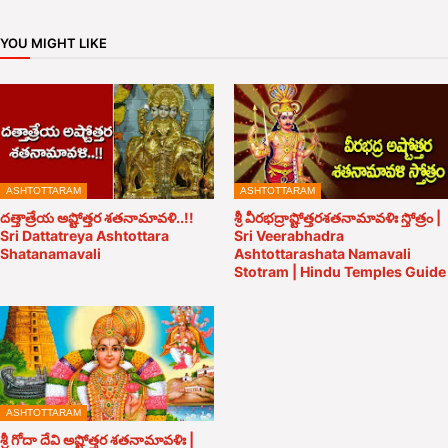
YOU MIGHT LIKE
ASHTOTTARAM
ASHTOTTARAM
దత్తాత్రేయ అష్టోత్తర శతనామావళి..!!
శ్రీ వీరభద్రాష్టోత్తరశతనామావళిః స్తోత్రం |
Sri Dattatreya Ashtottara
Sri Veerabhadra
Shatanamavali
Ashtottarashata Namavali
Stotram | Hindu Temples Guide
ASHTOTTARAM
శ్రీ గోదా దేవి అష్టోత్తర శతనామావళిః |