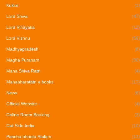
Kukke
(1)
Lord Shiva
(47)
Lord Vinayaka
(12)
Lord Vishnu
(56)
Madhyapradesh
(8)
Magha Puranam
(30)
Maha Shiva Ratri
(4)
Mahabharatam e books
(17)
News
(6)
Official Website
(4)
Online Room Booking
(3)
Out Side India
(10)
Pancha bhoota Stalam
(12)