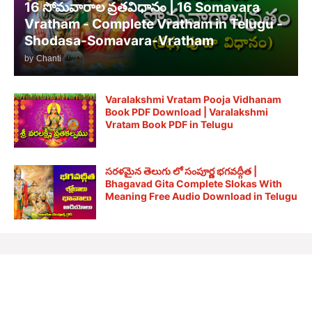
16 సోమవారాల వ్రతవిధానం | 16 Somavara
Vratham - Complete Vratham in Telugu -
Shodasa-Somavara-Vratham
by
Chanti
Varalakshmi Vratam Pooja Vidhanam
Book PDF Download | Varalakshmi
Vratam Book PDF in Telugu
సరళమైన తెలుగు లో సంపూర్ణ భగవద్గీత |
Bhagavad Gita Complete Slokas With
Meaning Free Audio Download in Telugu