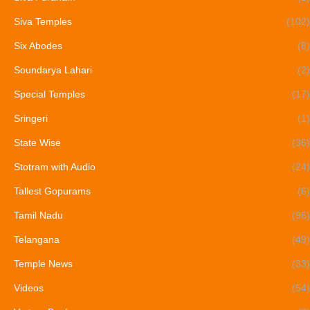
Siva Temples
(102)
Six Abodes
(8)
Soundarya Lahari
(2)
Special Temples
(17)
Sringeri
(1)
State Wise
(36)
Stotram with Audio
(24)
Tallest Gopurams
(6)
Tamil Nadu
(96)
Telangana
(49)
Temple News
(33)
Videos
(54)