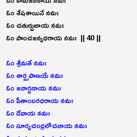
ఓం శేషశాయినే నమః
ఓం చతుర్భుజాయ నమః
ఓం పాంచజన్యధరాయ నమః || 40 ||
ఓం శ్రీమతే నమః
ఓం శార్ఙ్గపాణయే నమః
ఓం జనార్దనాయ నమః
ఓం పీతాంబరధరాయ నమః
ఓం దేవాయ నమః
ఓం సూర్యచంద్రలోచనాయ నమః