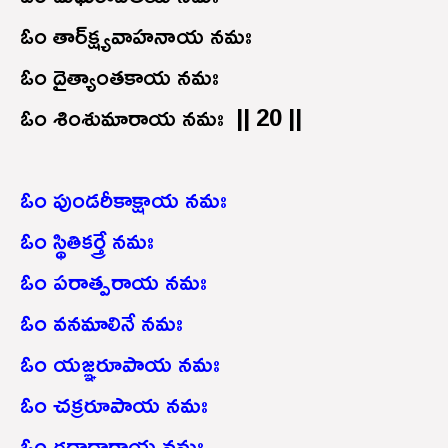
ఓం తార్‍క్ష్యవాహనాయ నమః
ఓం దైత్యాంతకాయ నమః
ఓం శింశుమారాయ నమః || 20 ||
ఓం పుండరీకాక్షాయ నమః
ఓం స్థితికర్త్రే నమః
ఓం పరాత్పరాయ నమః
ఓం వనమాలినే నమః
ఓం యజ్ఞరూపాయ నమః
ఓం చక్రరూపాయ నమః
ఓం గదాధారాయ నమః