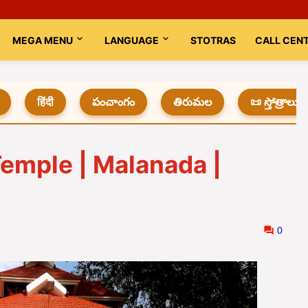
MEGA MENU
LANGUAGE
STOTRAS
CALL CEN
हिंदी
పంచాంగం
తిరుమల
📜 స్తోత్రాలు
emple | Malanada |
0