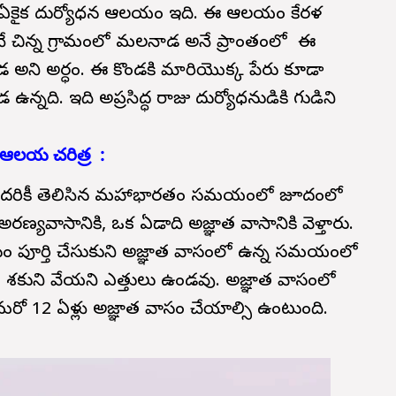
న్న ఏకైక దుర్యోధన ఆలయం ఇది. ఈ ఆలయం కేరళ
ి అనే చిన్న గ్రామంలో మలనాడ అనే ప్రాంతంలో ఈ
ని అర్ధం. ఈ కొండకి మారియొక్క పేరు కూడా
న్నది. ఇది అప్రసిద్ధ రాజు దుర్యోధనుడికి గుడిని
ఆలయ చరిత్ర :
దరికీ తెలిసిన మహాభారతం సమయంలో జూదంలో
యవాసానికి, ఒక ఏడాది అజ్ఞాత వాసానికి వెళ్తారు.
 పూర్తి చేసుకుని అజ్ఞాత వాసంలో ఉన్న సమయంలో
ు, శకుని వేయని ఎత్తులు ఉండవు. అజ్ఞాత వాసంలో
ో 12 ఏళ్లు అజ్ఞాత వాసం చేయాల్సి ఉంటుంది.