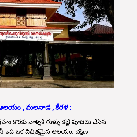
ధన ఆలయం , మలనాడ , కేరళ :
రహం కొరకు వాళ్ళకి గుళ్ళు కట్టి పూజలు చేసిన
నీ ఇది ఒక విచిత్రమైన ఆలయం. దక్షిణ