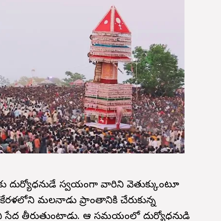
ు దుర్యోధనుడే స్వయంగా వారిని వెతుక్కుంటూ
కేరళలోని మలనాడు ప్రాంతానికి చేరుకున్న
ించి సేద తీరుతుంటాడు. ఆ సమయంలో దుర్యోధనుడి