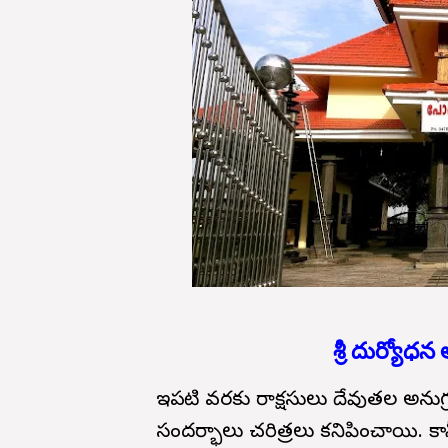
శ్రీ దుర్యో
ఇప్పటి వరకు రాక్షసులు దేవుతల అనుగ్
సందర్భాలు చరిత్రలు కనిపించాయి. కా