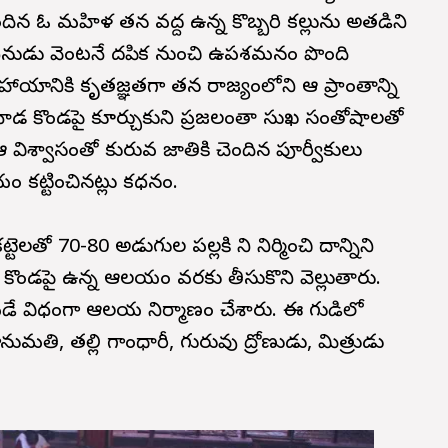
ెందిన ఓ మహిళ తన వద్ద ఉన్న కొబ్బరి కల్లును అతడిని
యోధనుడు వెంటనే దప్పిక నుంచి ఉపశమనం పొంది
యానికి కృతజ్ఞతగా తన రాజ్యంలోని ఆ ప్రాంతాన్ని
లనాడ కొండపై కూర్చుకుని ప్రజలంతా సుఖ సంతోషాలతో
. ఆ విశ్వాసంతో కురువ జాతికి చెందిన పూర్వీకులు
 కట్టించినట్లు కధనం.
్టెలతో 70-80 అడుగుల పల్లకి ని నిర్మించి దాన్నిని
కొండపై ఉన్న ఆలయం వరకు తీసుకొని వెల్లుతారు.
పడే విధంగా ఆలయ నిర్మాణం చేశారు. ఈ గుడిలో
మతి, తల్లి గాంధారీ, గురువు ద్రోణుడు, మిత్రుడు