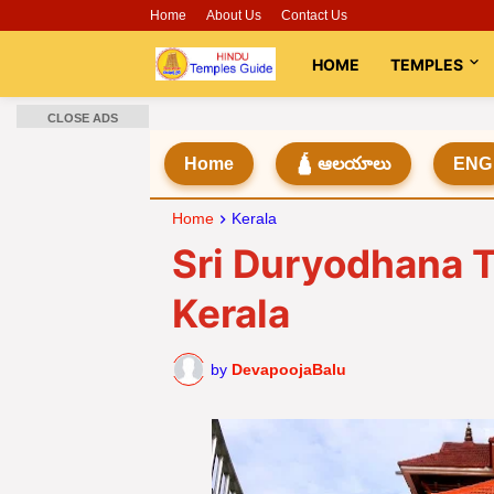
Home
About Us
Contact Us
HOME
TEMPLES
CLOSE ADS
Home
🛕 ఆలయాలు
ENG
Home
Kerala
Sri Duryodhana T
Kerala
by
DevapoojaBalu