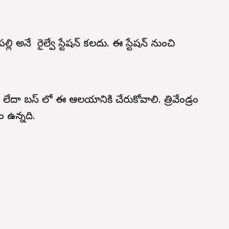
 అనే రైల్వే స్టేషన్ కలదు. ఈ స్టేషన్ నుంచి
్ లేదా బస్ లో ఈ ఆలయానికి చేరుకోవాలి. త్రివేండ్రం
 ఉన్నది.