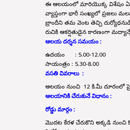
ఈ ఆలయంలో మారియొక్క విశేషం ఏమిట
వ్యాప్తంగా భారీ సంఖ్యలో ప్రజలు మ
బ్రాందీని తమ వెంట తెచ్చి దుర్యోధనుడిక
రుచికి ఆకర్షితుడైన కారణంగా మద్యాన్
ఆలయ దర్శన సమయం :
ఉదయం : 5.00-12.00
సాయంత్రం : 5.30-8.00
వసతి వివరాలు :
ఆలయం నుంచి 12 కి.మీ దూరంలో ప్ర
ఆలయానికి చేరుకునే విధానం :
రోడ్డు మార్గం :
మొదట కేరళ చేరుకొని అక్కడి నుంచి కొ