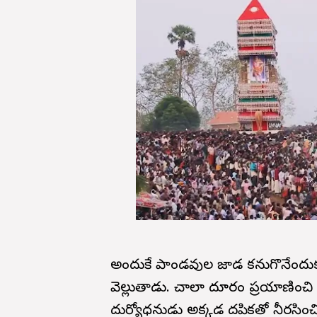
అందుకే పాండవుల జాడ కనుగొనేందుక
వెల్లుతాడు. చాలా దూరం ప్రయాణించి 
దుర్యోధనుడు అక్కడ దప్పికతో నీరస