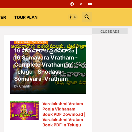
TER
TOUR PLAN
CLOSE ADS
INTERESTING FACTS
📚 Books
Rooms
భగవద్గీత
16 సోమవారాల వ్రతవిధానం |
16 Somavara Vratham -
Complete Vratham in
Telugu - Shodasa-
Somavara-Vratham
by
Chanti
Varalakshmi Vratam
Pooja Vidhanam
Book PDF Download |
Varalakshmi Vratam
Book PDF in Telugu