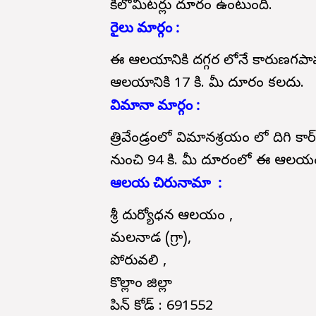
కిలోమీటర్లు దూరం ఉంటుంది.
రైలు మార్గం :
ఈ ఆలయానికి దగ్గర లోనే కారుణగపాపల్లి
ఆలయానికి 17 కి. మీ దూరం కలదు.
విమానా మార్గం :
త్రివేండ్రంలో విమానశ్రయం లో దిగి కార
నుంచి 94 కి. మీ దూరంలో ఈ ఆలయం
ఆలయ చిరునామా :
శ్రీ దుర్యోధన ఆలయం ,
మలనాడ (గ్రా),
పోరువలి ,
కొల్లాం జిల్లా
పిన్ కోడ్ : 691552