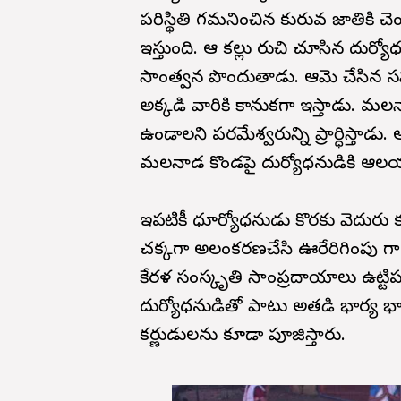
పరిస్థితి గమనించిన కురువ జాతికి చ
ఇస్తుంది. ఆ కల్లు రుచి చూసిన దుర్
సాంత్వన పొందుతాడు. ఆమె చేసిన సహా
అక్కడి వారికి కానుకగా ఇస్తాడు. మ
ఉండాలని పరమేశ్వరున్ని ప్రార్ధిస్తాడు
మలనాడ కొండపై దుర్యోధనుడికి ఆలయం
ఇప్పటికీ ధూర్యోధనుడు కొరకు వెదురు కట
చక్కగా అలంకరణచేసి ఊరేరిగింపు గా 
కేరళ సంస్కృతి సాంప్రదాయాలు ఉట్టి
దుర్యోధనుడితో పాటు అతడి భార్య భాను
కర్ణుడులను కూడా పూజిస్తారు.