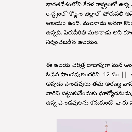
భారతదేశంలోని కేరళ రాష్ట్రంలో ఉ
రాష్ట్రంలో కొల్లాం జిల్లాలో పోరువల
ఆలయం ఉంది. మలనాడు అనగా కొండ అ
ఉన్నది. పెరువీరితి మలనాడు అని కూడ ఉ
నిర్మించబడిన ఆలయం.
ఈ ఆలయ చరిత్ర దాదాపుగా మన అం
ఓడిన పాండవులందరిని 12 సం || అరణ్
అప్పుడు పాండవులు తమ అరణ్య వాసం
వారిని పట్టుకునేందుకు ధూర్యోధనుడ
ఉన్న పాండవులను కనుకుంటే వారు మర