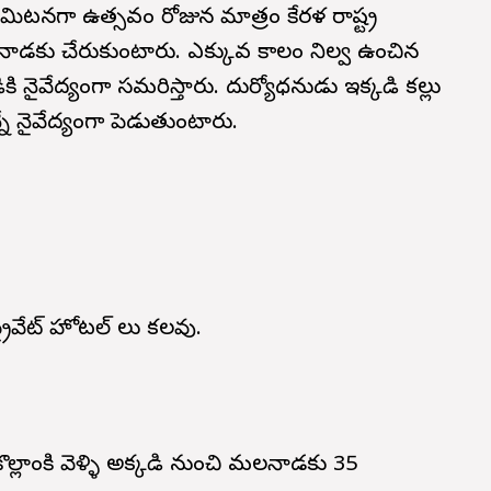
నగా ఉత్సవం రోజున మాత్రం కేరళ రాష్ట్ర
లనాడకు చేరుకుంటారు. ఎక్కువ కాలం నిల్వ ఉంచిన
ి నైవేద్యంగా సమర్పిస్తారు. దుర్యోధనుడు ఇక్కడి కల్లు
నే నైవేద్యంగా పెడుతుంటారు.
ైవేట్ హోటల్ లు కలవు.
ల్లాంకి వెళ్ళి అక్కడి నుంచి మలనాడకు 35