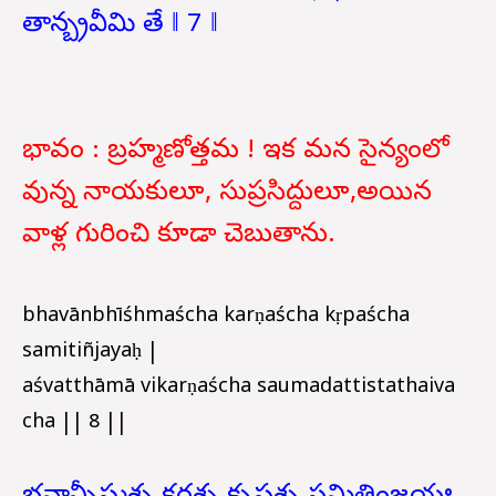
తాన్బ్రవీమి తే ‖ 7 ‖
భావం : బ్రహ్మణోత్తమ ! ఇక మన సైన్యంలో
వున్న నాయకులూ, సుప్రసిద్దులూ,అయిన
వాళ్ల గురించి కూడా చెబుతాను.
bhavānbhīśhmaścha karṇaścha kṛpaścha
samitiñjayaḥ |
aśvatthāmā vikarṇaścha saumadattistathaiva
cha || 8 ||