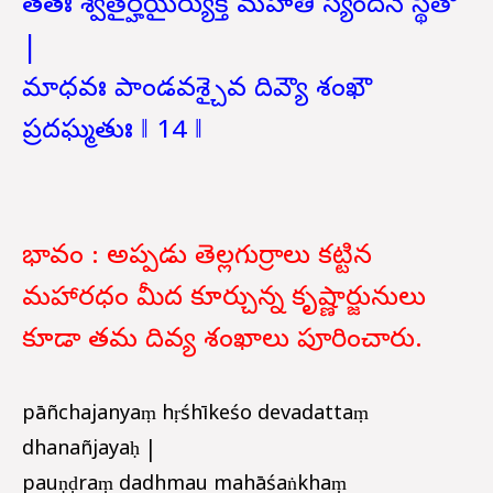
తతః శ్వేతైర్హయైర్యుక్తే మహతి స్యందనే స్థితౌ
|
మాధవః పాండవశ్చైవ దివ్యౌ శంఖౌ
ప్రదఘ్మతుః ‖ 14 ‖
భావం : అప్పడు తెల్లగుర్రాలు కట్టిన
మహారధం మీద కూర్చున్న కృష్ణార్జునులు
కూడా తమ దివ్య శంఖాలు పూరించారు.
pāñchajanyaṃ hṛśhīkeśo devadattaṃ
dhanañjayaḥ |
pauṇḍraṃ dadhmau mahāśaṅkhaṃ