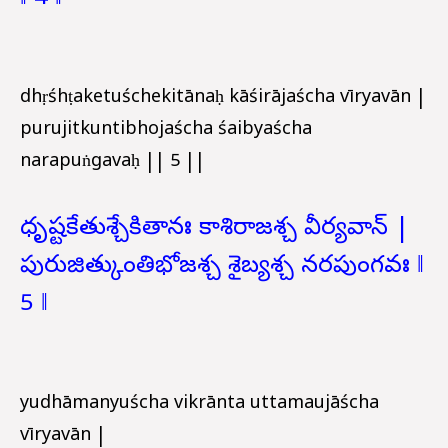
dhṛśhṭaketuśchekitānaḥ kāśirājaścha vīryavān |
purujitkuntibhojaścha śaibyaścha
narapuṅgavaḥ || 5 ||
ధృష్టకేతుశ్చేకితానః కాశిరాజశ్చ వీర్యవాన్ |
పురుజిత్కుంతిభోజశ్చ శైబ్యశ్చ నరపుంగవః ‖
5 ‖
yudhāmanyuścha vikrānta uttamaujāścha
vīryavān |