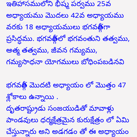
ఇతిహాసములోని భీష్మ పర్వము 25వ
అధ్యాయము మొదలు 42వ అధ్యాయము
వరకు 18 అధ్యాయములు భగవద్గీతగా
ప్రసిద్ధము.
భగవద్గీతలో భగవంతుని తత్వము,
ఆత్మ తత్వము, జీవన గమ్యము,
గమ్యసాధనా యోగములు బోధింపబడినవి
భగవద్గీత మొదటి అధ్యాయం లో మొత్తం 47
శ్లోకాలు ఉన్నాయి .
దృతరాష్ట్రుడు సంజయుడితో మావాళ్లు
పాండవులు ధర్మక్షేత్రమైన కురుక్షేత్రం లో ఏమి
చేస్తున్నారు అని అడగడం తో ఈ అధ్యాయం