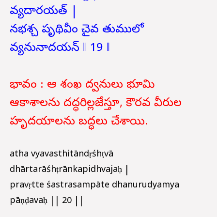
వ్యదారయత్ |
నభశ్చ పృథివీం చైవ తుములో
వ్యనునాదయన్ ‖ 19 ‖
భావం : ఆ శంఖ ద్వనులు భూమి
ఆకాశాలను దద్ధరిల్లజేస్తూ, కౌరవ వీరుల
హృదయాలను బద్ధలు చేశాయి.
atha vyavasthitāndṛśhṭvā
dhārtarāśhṭrānkapidhvajaḥ |
pravṛtte śastrasampāte dhanurudyamya
pāṇḍavaḥ || 20 ||