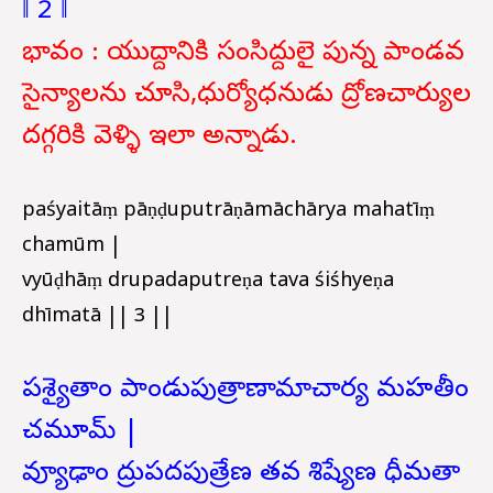
‖ 2 ‖
భావం : యుద్దానికి సంసిద్దులై పున్న పాండవ
సైన్యాలను చూసి,ధుర్యోధనుడు ద్రోణచార్యుల
దగ్గరికి వెళ్ళి ఇలా అన్నాడు.
paśyaitāṃ pāṇḍuputrāṇāmāchārya mahatīṃ
chamūm |
vyūḍhāṃ drupadaputreṇa tava śiśhyeṇa
dhīmatā || 3 ||
పశ్యైతాం పాండుపుత్రాణామాచార్య మహతీం
చమూమ్ |
వ్యూఢాం ద్రుపదపుత్రేణ తవ శిష్యేణ ధీమతా