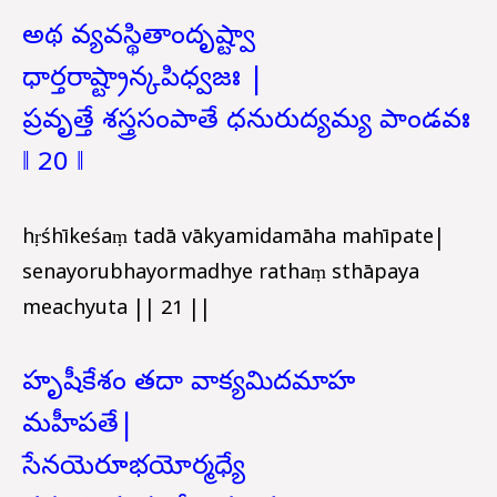
అథ వ్యవస్థితాందృష్ట్వా
ధార్తరాష్ట్రాన్కపిధ్వజః |
ప్రవృత్తే శస్త్రసంపాతే ధనురుద్యమ్య పాండవః
‖ 20 ‖
hṛśhīkeśaṃ tadā vākyamidamāha mahīpate|
senayorubhayormadhye rathaṃ sthāpaya
meachyuta || 21 ||
హృషీకేశం తదా వాక్యమిదమాహ
మహీపతే|
సేనయెరూభయోర్మధ్యే