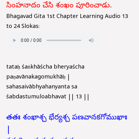
సింహనాదం చేసి శంఖం పూరించాడు.
Bhagavad Gita 1st Chapter Learning Audio 13
to 24 Slokas:
tataḥ śaṅkhāścha bheryaścha
paṇavānakagomukhāḥ |
sahasaivābhyahanyanta sa
śabdastumuloabhavat || 13 ||
తతః శంఖాశ్చ భేర్యశ్చ పణవానకగోముఖాః
|