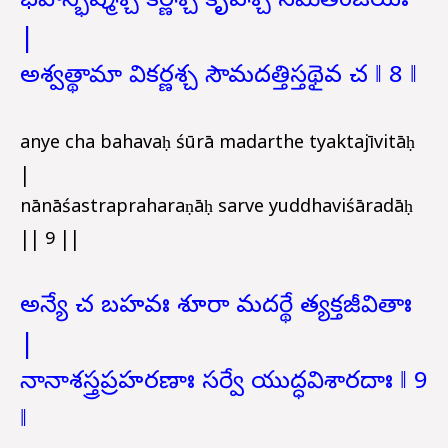
భవాన్భీష్మశ్చ కర్ణశ్చ కృపశ్చ సమితింజయః
|
అశ్వత్థామా వికర్ణశ్చ సౌమదత్తిస్తథైవ చ ‖ 8 ‖
anye cha bahavaḥ śūrā madarthe tyaktajīvitāḥ
|
nānāśastrapraharaṇāḥ sarve yuddhaviśāradāḥ
|| 9 ||
అన్యే చ బహవః శూరా మదర్థే త్యక్తజీవితాః
|
నానాశస్త్రప్రహరణాః సర్వే యుద్ధవిశారదాః ‖ 9
‖