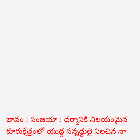
భావం : సంజయా ! ధర్మానికి నిలయంమైన
కూరుక్షేత్రంలో యుద్ద సన్నద్ధులై నిలచిన నా