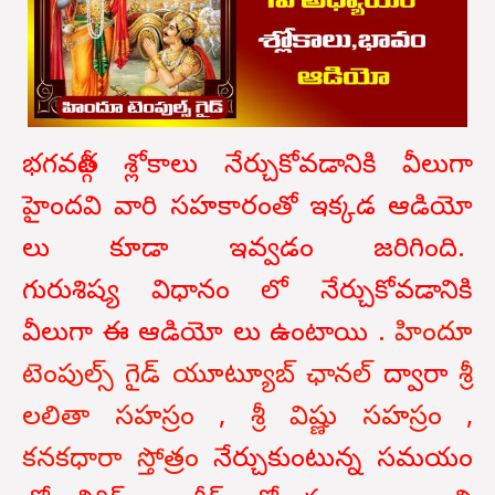
భగవద్గీత శ్లోకాలు నేర్చుకోవడానికి వీలుగా
హైందవి వారి సహకారంతో ఇక్కడ ఆడియో
లు కూడా ఇవ్వడం జరిగింది.
గురుశిష్య విధానం లో నేర్చుకోవడానికి
వీలుగా ఈ ఆడియో లు ఉంటాయి .
హిందూ
టెంపుల్స్ గైడ్ యూట్యూబ్ ఛానల్
ద్వారా
శ్రీ
లలితా సహస్రం
,
శ్రీ విష్ణు సహస్రం
,
కనకధారా స్తోత్రం
నేర్చుకుంటున్న సమయం