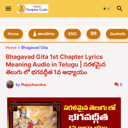
Home
🛕 ఆలయాలు
ENG
हिंदी
పంచాంగం
Home
Bhagavad Gita
Bhagavad Gita 1st Chapter Lyrics
Meaning Audio in Telugu | సరళమైన
తెలుగు లో భగవద్గీత 1వ అధ్యాయం
by
Rajachandra
0