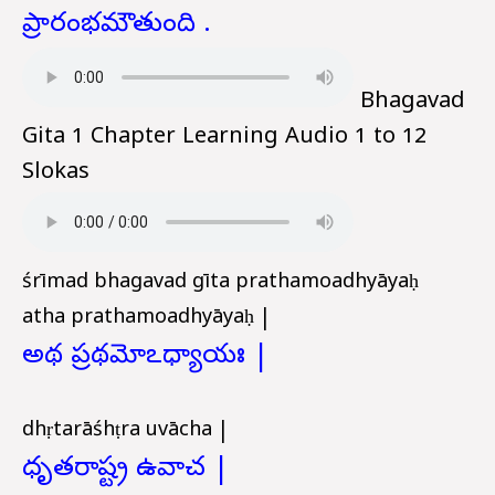
ప్రారంభమౌతుంది .
Bhagavad
Gita 1 Chapter Learning Audio 1 to 12
Slokas
śrīmad bhagavad gīta prathamoadhyāyaḥ
atha prathamoadhyāyaḥ |
అథ ప్రథమోఽధ్యాయః |
dhṛtarāśhṭra uvācha |
ధృతరాష్ట్ర ఉవాచ |