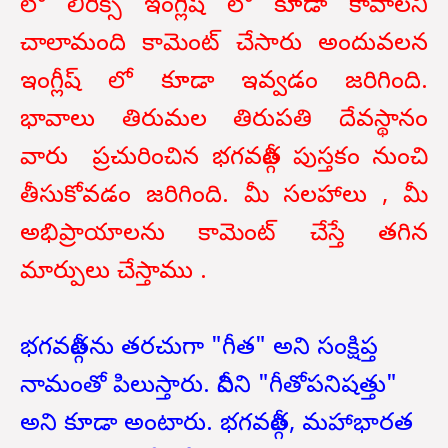
లో లిరిక్స్ ఇంగ్లీష్ లో కూడా కావాలని
చాలామంది కామెంట్ చేసారు అందువలన
ఇంగ్లీష్ లో కూడా ఇవ్వడం జరిగింది.
భావాలు తిరుమల తిరుపతి దేవస్థానం
వారు ప్రచురించిన భగవద్గీత పుస్తకం నుంచి
తీసుకోవడం జరిగింది. మీ సలహాలు , మీ
అభిప్రాయాలను కామెంట్ చేస్తే తగిన
మార్పులు చేస్తాము .
భగవద్గీతను తరచుగా "గీత" అని సంక్షిప్త
నామంతో పిలుస్తారు. దీనిని "గీతోపనిషత్తు"
అని కూడా అంటారు. భగవద్గీత, మహాభారత