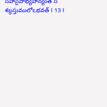
సహసైవాభ్యహన్యంత స
శబ్దస్తుములోఽభవత్ ‖ 13 ‖