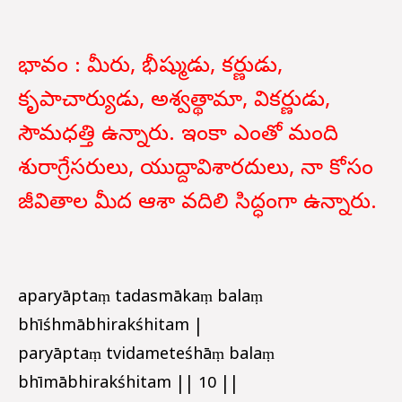
భావం : మీరు, భీష్ముడు, కర్ణుడు,
కృపాచార్యుడు, అశ్వత్థామా, వికర్ణుడు,
సౌమధత్తి ఉన్నారు. ఇంకా ఎంతో మంది
శురాగ్రేసరులు, యుద్దావిశారదులు, నా కోసం
జీవితాల మీద ఆశా వదిలి సిద్ధంగా ఉన్నారు.
aparyāptaṃ tadasmākaṃ balaṃ
bhīśhmābhirakśhitam |
paryāptaṃ tvidameteśhāṃ balaṃ
bhīmābhirakśhitam || 10 ||