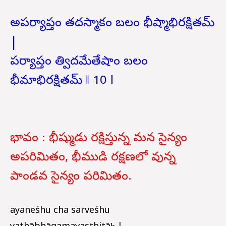
అపర్యాప్తం తదస్మాకం బలం భీష్మాభిరక్షితమ్
|
పర్యాప్తం త్విదమేతేషాం బలం
భీమాభిరక్షితమ్ ‖ 10 ‖
భావం : భీష్ముడు రక్షిస్తున్న మన సైన్యం
అపరిమితం, భీముడి రక్షణలో వున్న
పాండవ సైన్యం పరిమితం.
ayaneśhu cha sarveśhu