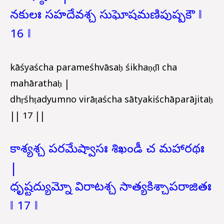
నకులః సహదేవశ్చ సుఘోషమణిపుష్పకౌ ‖
16 ‖
kāśyaścha parameśhvāsaḥ śikhaṇḍī cha
mahārathaḥ |
dhṛśhṭadyumno virāṭaścha sātyakiśchāparājitaḥ
|| 17 ||
కాశ్యశ్చ పరమేష్వాసః శిఖండీ చ మహారథః
|
ధృష్టద్యుమ్నో విరాటశ్చ సాత్యకిశ్చాపరాజితః
‖ 17 ‖