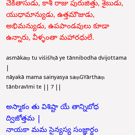
చేకితాసుడు, కాశీ రాజు పురుజిత్తు, శైబుడు,
యుధామాన్యుడు, ఉత్తమౌజుడు,
అభిమన్యుడు, ఉపపాండవులు కూడా
ఉన్నారు, వీళ్ళంతా మహారధులే.
asmākaṃ tu viśiśhṭā ye tānnibodha dvijottama
|
nāyakā mama sainyasya saṃGYārthaṃ
tānbravīmi te || 7 ||
అస్మాకం తు విశిష్టా యే తాన్నిబోధ
ద్విజోత్తమ |
నాయకా మమ సైన్యస్య సంజ్ఞార్థం