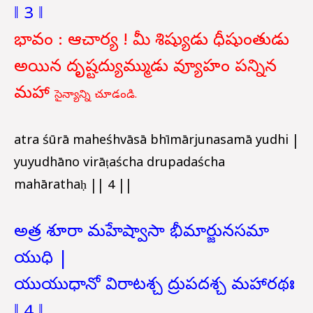
‖ 3 ‖
భావం : ఆచార్య ! మీ శిష్యుడు ధీషుంతుడు
అయిన దృష్టద్యుమ్ముడు వ్యూహం పన్నిన
మహా
సైన్యాన్ని చూడండి.
atra śūrā maheśhvāsā bhīmārjunasamā yudhi |
yuyudhāno virāṭaścha drupadaścha
mahārathaḥ || 4 ||
అత్ర శూరా మహేష్వాసా భీమార్జునసమా
యుధి |
యుయుధానో విరాటశ్చ ద్రుపదశ్చ మహారథః
‖ 4 ‖