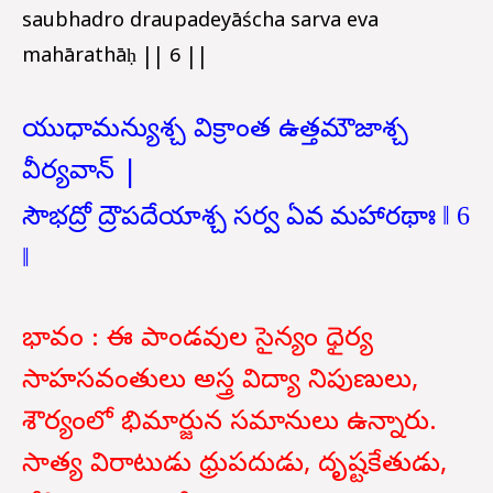
saubhadro draupadeyāścha sarva eva
mahārathāḥ || 6 ||
యుధామన్యుశ్చ విక్రాంత ఉత్తమౌజాశ్చ
వీర్యవాన్ |
సౌభద్రో ద్రౌపదేయాశ్చ సర్వ ఏవ మహారథాః ‖ 6
‖
భావం : ఈ పాండవుల
సైన్యం ధైర్య
సాహసవంతులు అస్త్ర విద్యా నిపుణులు,
శౌర్యంలో భిమార్జున సమానులు ఉన్నారు.
సాత్య విరాటుడు ధ్రుపదుడు, దృష్టకేతుడు,