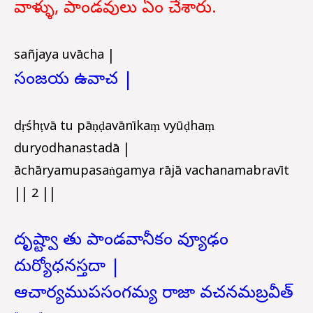
వాళ్ళు, పాండవులు ఏం చేశారు.
sañjaya uvācha |
సంజయ ఉవాచ |
dṛśhṭvā tu pāṇḍavānīkaṃ vyūḍhaṃ
duryodhanastadā |
āchāryamupasaṅgamya rājā vachanamabravīt
|| 2 ||
దృష్ట్వా తు పాండవానీకం వ్యూఢం
దుర్యోధనస్తదా |
ఆచార్యముపసంగమ్య రాజా వచనమబ్రవీత్