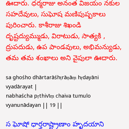
ఊదారు. ధర్మరాజు అనంత విజయం నకుల
సహదేవులు, సుఘోష మణిపుష్పకాలు
పురించారు. కాశీరాజు శిఖండి
దృష్టద్యుమ్ముడు, విరాటుడు, సాత్యకి ,
ద్రుపదుడు, ఉప పాండవులు, అభిమన్యుడు,
తమ తమ శంఖాలు అని వైపులా ఊదారు.
sa ghośho dhārtarāśhṭrāṇāṃ hṛdayāni
vyadārayat |
nabhaścha pṛthivīṃ chaiva tumulo
vyanunādayan || 19 ||
స ఘోషో ధార్తరాష్ట్రాణాం హృదయాని