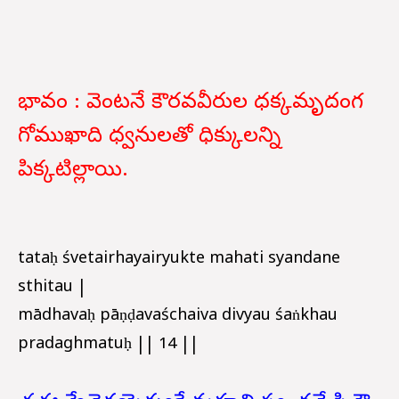
భావం : వెంటనే కౌరవవీరుల ధక్కమృదంగ
గోముఖాది ధ్వనులతో ధిక్కులన్ని
పిక్కటిల్లాయి.
tataḥ śvetairhayairyukte mahati syandane
sthitau |
mādhavaḥ pāṇḍavaśchaiva divyau śaṅkhau
pradaghmatuḥ || 14 ||