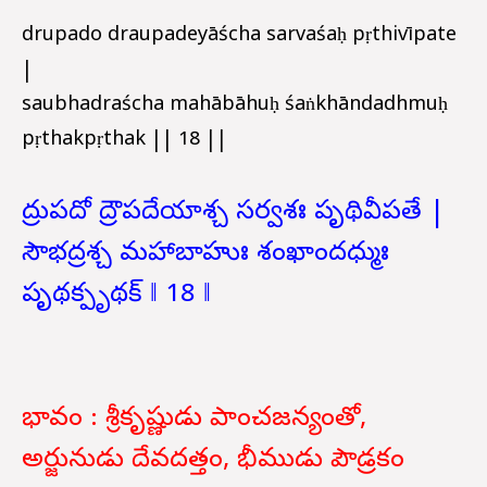
drupado draupadeyāścha sarvaśaḥ pṛthivīpate
|
saubhadraścha mahābāhuḥ śaṅkhāndadhmuḥ
pṛthakpṛthak || 18 ||
ద్రుపదో ద్రౌపదేయాశ్చ సర్వశః పృథివీపతే |
సౌభద్రశ్చ మహాబాహుః శంఖాందధ్ముః
పృథక్పృథక్ ‖ 18 ‖
భావం : శ్రీకృష్ణుడు పాంచజన్యంతో,
అర్జునుడు దేవదత్తం, భీముడు పౌడ్రకం