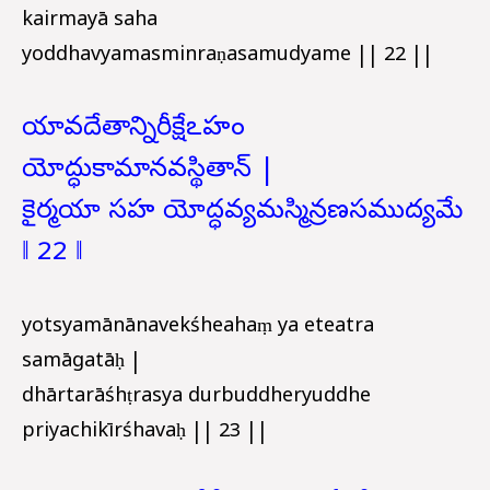
kairmayā saha
yoddhavyamasminraṇasamudyame || 22 ||
యావదేతాన్నిరీక్షేఽహం
యోద్ధుకామానవస్థితాన్ |
కైర్మయా సహ యోద్ధవ్యమస్మిన్రణసముద్యమే
‖ 22 ‖
yotsyamānānavekśheahaṃ ya eteatra
samāgatāḥ |
dhārtarāśhṭrasya durbuddheryuddhe
priyachikīrśhavaḥ || 23 ||