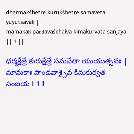
dharmakśhetre kurukśhetre samavetā
yuyutsavaḥ |
māmakāḥ pāṇḍavāśchaiva kimakurvata sañjaya
|| 1 ||
ధర్మక్షేత్రే కురుక్షేత్రే సమవేతా యుయుత్సవః |
మామకాః పాండవాశ్చైవ కిమకుర్వత
సంజయ ‖ 1 ‖