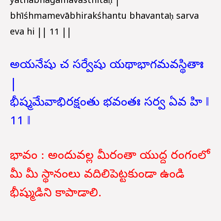
yathābhāgamavasthitāḥ |
bhīśhmamevābhirakśhantu bhavantaḥ sarva
eva hi || 11 ||
అయనేషు చ సర్వేషు యథాభాగమవస్థితాః
|
భీష్మమేవాభిరక్షంతు భవంతః సర్వ ఏవ హి ‖
11 ‖
భావం : అందువల్ల మీరంతా యుద్ద రంగంలో
మీ మీ స్థానంలు వదిలిపెట్టకుండా ఉండి
భీష్ముడిని కాపాడాలి.