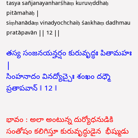
tasya sañjanayanharśhaṃ kuruvṛddhaḥ
pitāmahaḥ |
siṃhanādaṃ vinadyochchaiḥ śaṅkhaṃ dadhmau
pratāpavān || 12 ||
తస్య సంజనయన్హర్షం కురువృద్ధః పితామహః
|
సింహనాదం వినద్యోచ్చైః శంఖం దధ్మౌ
ప్రతాపవాన్ ‖ 12 ‖
భావం : అలా అంటున్న దుర్యోధనుడికి
సంతోషం కలిగిస్తూ కురువృద్ధుడైన భీష్ముడు