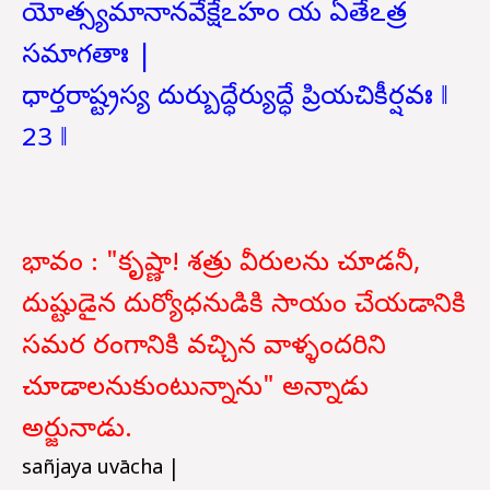
యోత్స్యమానానవేక్షేఽహం య ఏతేఽత్ర
సమాగతాః |
ధార్తరాష్ట్రస్య దుర్బుద్ధేర్యుద్ధే ప్రియచికీర్షవః ‖
23 ‖
భావం : "కృష్ణా! శత్రు వీరులను చూడనీ,
దుష్టుడైన దుర్యోధనుడికి సాయం చేయడానికి
సమర రంగానికి వచ్చిన వాళ్ళందరిని
చూడాలనుకుంటున్నాను" అన్నాడు
అర్జునాడు.
sañjaya uvācha |