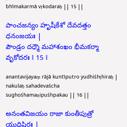
bhīmakarmā vṛkodaraḥ || 15 ||
పాంచజన్యం హృషీకేశో దేవదత్తం
ధనంజయః |
పౌండ్రం దధ్మౌ మహాశంఖం భీమకర్మా
వృకోదరః ‖ 15 ‖
anantavijayaṃ rājā kuntīputro yudhiśhṭhiraḥ |
nakulaḥ sahadevaścha
sughośhamaṇipuśhpakau || 16 ||
అనంతవిజయం రాజా కుంతీపుత్రో
యుధిష్ఠిరః |