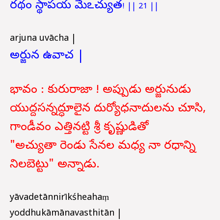
ర
థం
స్థాపయ
మేఽచ్యుత
! || 21 ||
arjuna uvācha |
అర్జున ఉవాచ |
భావం : కురురాజా ! అప్పుడు అర్జునుడు
యుద్దసన్నద్ధూలైన దుర్యోధనాదులను చూసి,
గాండీవం ఎత్తినట్టి శ్రీ కృష్ణుడితో
"అచ్యుతా రెండు సేనల మధ్య నా రధాన్ని
నిలబెట్టు" అన్నాడు.
yāvadetānnirīkśheahaṃ
yoddhukāmānavasthitān |