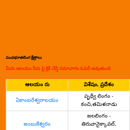
పంచభూతలింగ క్షేత్రాలు
మీరు ఆలయం పేరు పై క్లిక్ చేస్తే సమాచారం ఓపెన్ అవుతుంది
ఆలయం పేరు
విశేషం, ప్రదేశం
పృథ్వీ లింగం -
ఏకాంబరేశ్వరాలయం
కంచి,తమిళనాడు
జలలింగం -
జంబుకేశ్వరం
తిరువానైక్కావల్,