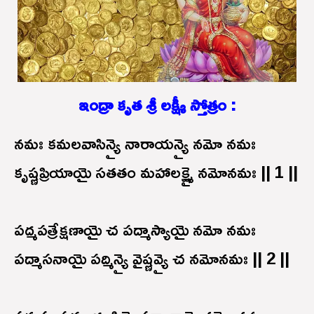
ఇంద్రా కృత శ్రీ లక్ష్మీ స్తోత్రం :
నమః కమలవాసిన్యై నారాయన్యై నమో నమః
కృష్ణప్రియాయై సతతం మహాలక్ష్మై నమోనమః || 1 ||
పద్మపత్రేక్షణాయై చ పద్మాస్యాయై నమో నమః
పద్మాసనాయై పద్మిన్యై వైష్ణవ్యై చ నమోనమః || 2 ||