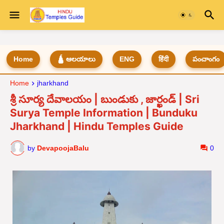
Home
🛕 ఆలయాలు
ENG
हिंदी
పంచాంగం
Home
jharkhand
శ్రీ సూర్య దేవాలయం | బుండుకు , జార్ఖండ్ | Sri
Surya Temple Information | Bunduku
Jharkhand | Hindu Temples Guide
by
DevapoojaBalu
0