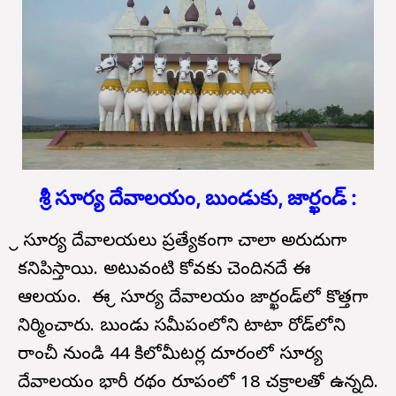
శ్రీ సూర్య దేవాలయం, బుండుకు, జార్ఖండ్ :
శ్రీ సూర్య దేవాలయలు ప్రత్యేకంగా చాలా అరుదుగా
కనిపిస్తాయి. అటువంటి కోవకు చెందినదే ఈ
ఆలయం. ఈ శ్రీ సూర్య దేవాలయం జార్ఖండ్‌లో కొత్తగా
నిర్మించారు. బుండు సమీపంలోని టాటా రోడ్‌లోని
రాంచీ నుండి 44 కిలోమీటర్ల దూరంలో సూర్య
దేవాలయం భారీ రథం రూపంలో 18 చక్రాలతో ఉన్నది.