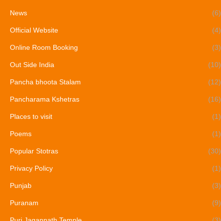
News
(6)
Official Website
(4)
Online Room Booking
(3)
Out Side India
(10)
Pancha bhoota Stalam
(12)
Pancharama Kshetras
(16)
Places to visit
(1)
Poems
(1)
Popular Stotras
(30)
Privacy Policy
(1)
Punjab
(3)
Puranam
(9)
Puri Jagannath Temple
(3)