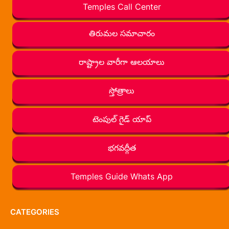
Temples Call Center
తిరుమల సమాచారం
రాష్ట్రాల వారీగా ఆలయాలు
స్తోత్రాలు
టెంపుల్ గైడ్ యాప్
భగవద్గీత
Temples Guide Whats App
CATEGORIES