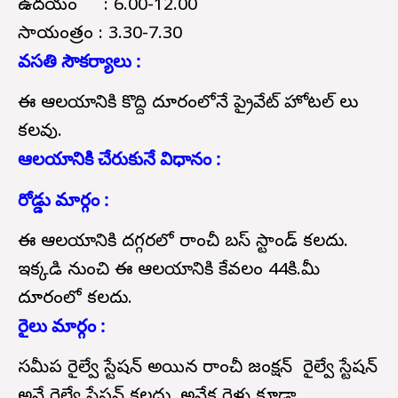
ఉదయం : 6.00-12.00
సాయంత్రం : 3.30-7.30
వసతి సౌకర్యాలు :
ఈ ఆలయానికి కొద్ది దూరంలోనే ప్రైవేట్ హోటల్ లు
కలవు.
ఆలయానికి చేరుకునే విధానం :
రోడ్డు మార్గం :
ఈ ఆలయానికి దగ్గరలో రాంచీ బస్ స్టాండ్ కలదు.
ఇక్కడి నుంచి ఈ ఆలయానికి కేవలం 44కి.మీ
దూరంలో కలదు.
రైలు మార్గం :
సమీప రైల్వే స్టేషన్ అయిన రాంచీ జంక్షన్ రైల్వే స్టేషన్
అనే రైల్వే స్టేషన్ కలదు. అనేక రైళ్లు కూడా