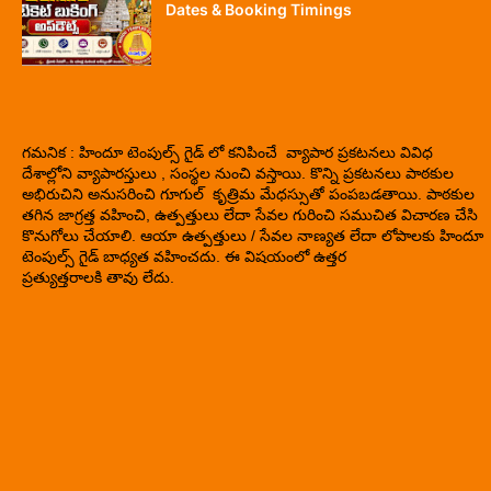
Dates & Booking Timings
గమనిక : హిందూ టెంపుల్స్ గైడ్ లో కనిపించే వ్యాపార ప్రకటనలు వివిధ
దేశాల్లోని వ్యాపారస్తులు , సంస్థల నుంచి వస్తాయి. కొన్ని ప్రకటనలు పాఠకుల
అభిరుచిని అనుసరించి గూగుల్ కృత్రిమ మేధస్సుతో పంపబడతాయి. పాఠకుల
తగిన జాగ్రత్త వహించి, ఉత్పత్తులు లేదా సేవల గురించి సముచిత విచారణ చేసి
కొనుగోలు చేయాలి. ఆయా ఉత్పత్తులు / సేవల నాణ్యత లేదా లోపాలకు హిందూ
టెంపుల్స్ గైడ్ బాధ్యత వహించదు. ఈ విషయంలో ఉత్తర
ప్రత్యుత్తరాలకి తావు లేదు.