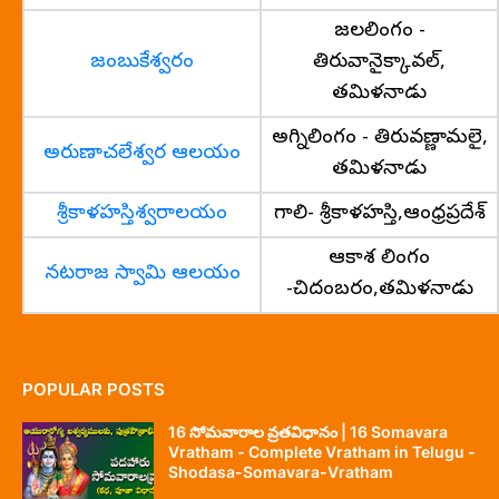
జలలింగం -
జంబుకేశ్వరం
తిరువానైక్కావల్,
తమిళనాడు
అగ్నిలింగం - తిరువణ్ణామలై,
అరుణాచలేశ్వర ఆలయం
తమిళనాడు
శ్రీకాళహస్తిశ్వరాలయం
గాలి- శ్రీకాళహస్తి,ఆంధ్రప్రదేశ్
ఆకాశ లింగం
నటరాజ స్వామి ఆలయం
-చిదంబరం,తమిళనాడు
POPULAR POSTS
16 సోమవారాల వ్రతవిధానం | 16 Somavara
Vratham - Complete Vratham in Telugu -
Shodasa-Somavara-Vratham