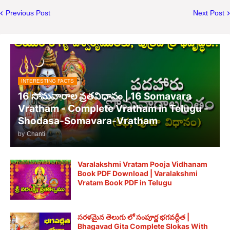
Previous Post
Next Post
INTERESTING FACTS
16 సోమవారాల వ్రతవిధానం | 16 Somavara
Vratham - Complete Vratham in Telugu -
Shodasa-Somavara-Vratham
by
Chanti
Varalakshmi Vratam Pooja Vidhanam
Book PDF Download | Varalakshmi
Vratam Book PDF in Telugu
సరళమైన తెలుగు లో సంపూర్ణ భగవద్గీత |
Bhagavad Gita Complete Slokas With