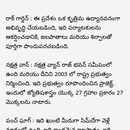
రాక్ గార్డెన్ : ఈ ప్రదేశం ఒక కృత్రిమ ఉద్యానవనంగా
అభివృద్ధి చేయబడింది, ఇది పర్యాటకులను
ఆకర్షించడానికి, జలపాతాలు మరియు శిల్పాలతో
పూర్తిగా పొందుపరచబడింది.
నక్షత్ర వాన్ : నక్షత్ర వ్యాన్ రాజ్ భవన్ సమీపంలో
ఉంది మరియు దీనిని 2003 లో రాష్ట్ర ప్రభుత్వం
నిర్మించింది. ఇది ప్రభుత్వం రూపొందించిన ప్రాజెక్ట్,
ఇందులో జ్యోతిషశాస్త్రం యొక్క 27 గ్రహాల ప్రకారం 27
మొక్కలను నాటారు.
పంచ్ ఘాగ్ : ఇది ఖుంటి మీదుగా సిమ్‌దేగా వెళ్లే