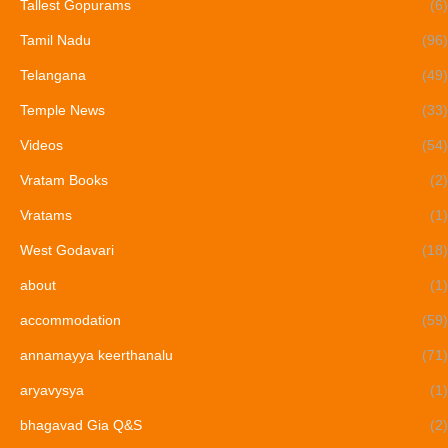
Tallest Gopurams
(6)
Tamil Nadu
(96)
Telangana
(49)
Temple News
(33)
Videos
(54)
Vratam Books
(2)
Vratams
(1)
West Godavari
(18)
about
(1)
accommodation
(59)
annamayya keerthanalu
(71)
aryavysya
(1)
bhagavad Gia Q&S
(2)