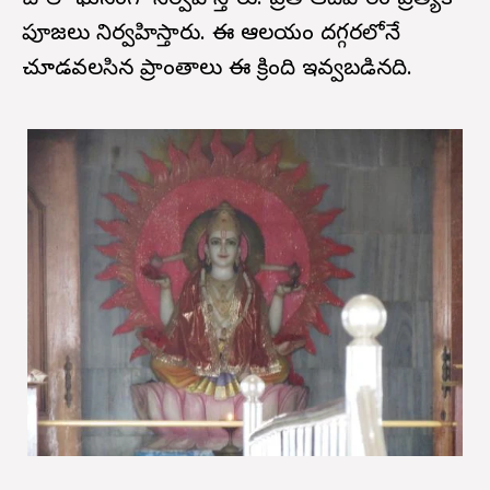
చాలా ఘనంగా నిర్వహిస్తారు. ప్రతి ఆదివారం ప్రత్యేక
పూజలు నిర్వహిస్తారు. ఈ ఆలయం దగ్గరలోనే
చూడవలసిన ప్రాంతాలు ఈ క్రింది ఇవ్వబడినది.