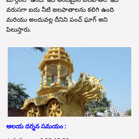
మార్గంలో ఉంది. ఇది అందమైన జలపాతం. ఇది
వరుసగా ఐదు నీటి జలపాతాలను కలిగి ఉంది
మరియు అందువల్ల దీనిని పంచ్ ఘాగ్ అని
పిలుస్తారు.
ఆలయ దర్శన సమయం :