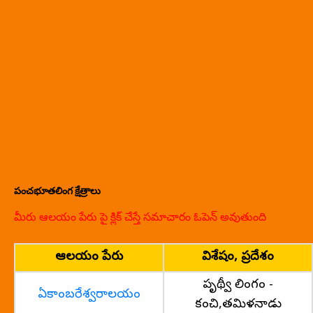
పంచభూతలింగ క్షేత్రాలు
మీరు ఆలయం పేరు పై క్లిక్ చేస్తే సమాచారం ఓపెన్ అవుతుంది
ఆలయం పేరు
విశేషం, ప్రదేశం
పృథ్వీ లింగం -
ఏకాంబరేశ్వరాలయం
కంచి,తమిళనాడు