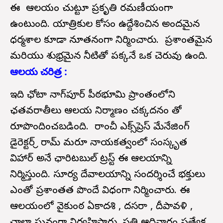
ఈ ఆలయం చుట్టూ ప్రకృతి రమణీయంగా
ఉంటుంది. యాత్రికుల కోసం ఉద్దేశించిన అందమైన
ధర్మశాల కూడా నూతనంగా నిర్మించారు. ప్రశాంతమైన
మరియు శుభ్రమైన నీటితో పక్కనే ఒక చెరువు ఉంది.
ఆలయ చరిత్ర :
ఇది ఛోటా నాగ్‌పూర్ పీఠభూమి ప్రాంతంలోని
ఛతవరాతీలు ఆలయ నిర్మాణం చక్కదనం తో
రూపొందించబడింది. రాంచీ ఎక్స్‌ప్రెస్ మేనేజింగ్
డైరెక్టర్ శ్రీ రామ్ మరూ నాయకత్వంలో సంస్కృత
విహార్ అనే ఛారిటబుల్ ట్రస్ట్ ఈ ఆలయాన్ని
నిర్మిస్తుంది. సూర్య దేవాలయాన్ని సందర్శించే భక్తులు
ఎంతో ప్రశాంతత పొందే విధంగా నిర్మించారు. ఈ
ఆలయంలో వైకుంఠ ఏకాదశి , దసరా , దీపావళి ,