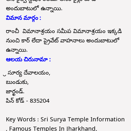
అందుబాటులో ఉన్నాయి.
విమాన మార్గం :
రాంచీ విమానాశ్రయం సమీప విమానాశ్రయం ఇక్కడి
నుంచి కార్ లేదా ప్రైవేట్ వాహనాలు అందుబాటులో
ఉన్నాయి.
ఆలయ చిరునామా :
శ్రీ సూర్య దేవాలయం,
బుండుకు,
జార్ఖండ్.
పిన్ కోడ్ - 835204
Key Words : Sri Surya Temple Information
, Famous Temples In Jharkhand,