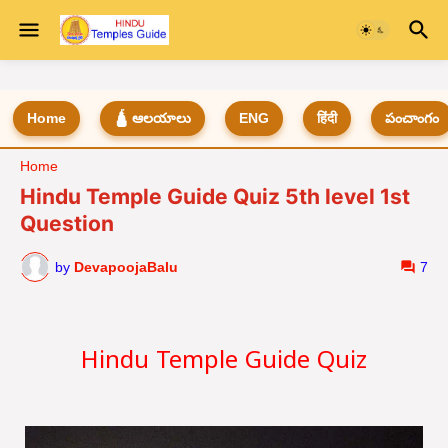
Home
🛕 ఆలయాలు
ENG
हिंदी
పంచాంగం
Home
Hindu Temple Guide Quiz 5th level 1st
Question
by
DevapoojaBalu
7
Hindu Temple Guide Quiz