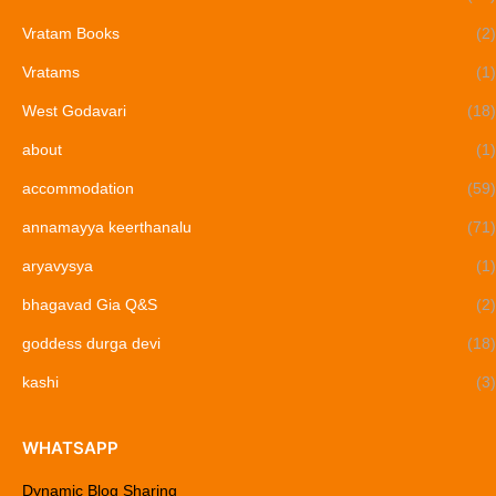
Vratam Books
(2)
Vratams
(1)
West Godavari
(18)
about
(1)
accommodation
(59)
annamayya keerthanalu
(71)
aryavysya
(1)
bhagavad Gia Q&S
(2)
goddess durga devi
(18)
kashi
(3)
WHATSAPP
Dynamic Blog Sharing