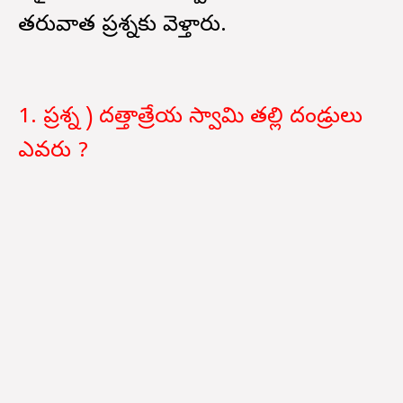
తరువాత ప్రశ్నకు వెళ్తారు.
1. ప్రశ్న ) దత్తాత్రేయ స్వామి తల్లి దండ్రులు
ఎవరు ?