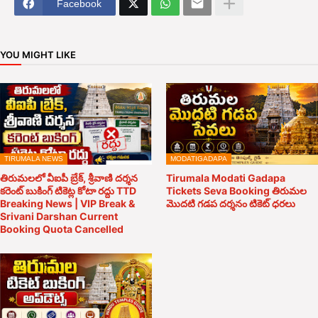
Facebook
YOU MIGHT LIKE
TIRUMALA NEWS
MODATIGADAPA
తిరుమలలో వీఐపీ బ్రేక్, శ్రీవాణి దర్శన
Tirumala Modati Gadapa
కరెంట్ బుకింగ్ టికెట్ల కోటా రద్దు TTD
Tickets Seva Booking తిరుమల
Breaking News | VIP Break &
మొదటి గడప దర్శనం టికెట్ ధరలు
Srivani Darshan Current
Booking Quota Cancelled