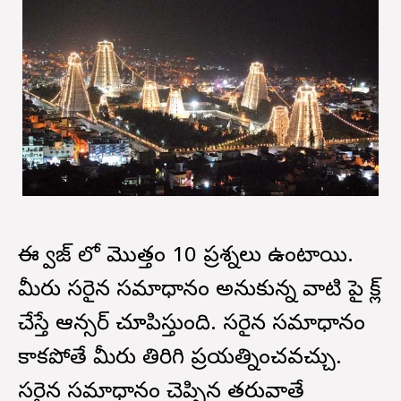
ఈ క్విజ్ లో మొత్తం 10 ప్రశ్నలు ఉంటాయి.
మీరు సరైన సమాధానం అనుకున్న వాటి పై క్లిక్
చేస్తే ఆన్సర్ చూపిస్తుంది. సరైన సమాధానం
కాకపోతే మీరు తిరిగి ప్రయత్నించవచ్చు.
సరైన సమాధానం చెప్పిన తరువాతే