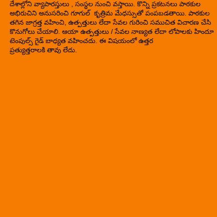
దేశాల్లోని వ్యాపారస్తులు , సంస్థల నుంచి వస్తాయి. కొన్ని ప్రకటనలు పాఠకుల
అభిరుచిని అనుసరించి గూగుల్ కృత్రిమ మేధస్సుతో పంపబడతాయి. పాఠకుల
తగిన జాగ్రత్త వహించి, ఉత్పత్తులు లేదా సేవల గురించి సముచిత విచారణ చేసి
కొనుగోలు చేయాలి. ఆయా ఉత్పత్తులు / సేవల నాణ్యత లేదా లోపాలకు హిందూ
టెంపుల్స్ గైడ్ బాధ్యత వహించదు. ఈ విషయంలో ఉత్తర
ప్రత్యుత్తరాలకి తావు లేదు.