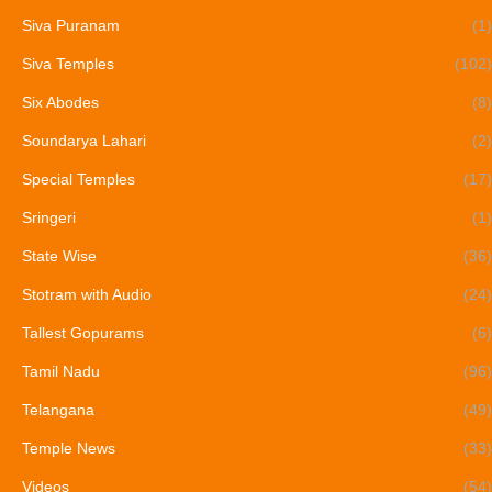
Siva Puranam
(1)
Siva Temples
(102)
Six Abodes
(8)
Soundarya Lahari
(2)
Special Temples
(17)
Sringeri
(1)
State Wise
(36)
Stotram with Audio
(24)
Tallest Gopurams
(6)
Tamil Nadu
(96)
Telangana
(49)
Temple News
(33)
Videos
(54)