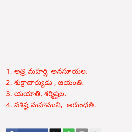
1. అత్రి మహర్షి, అనసూయల.
2. శుక్రాచార్యుడు , జయంతి.
3. యయాతి, శర్మిష్ఠల.
4. వశిష్ట మహాముని, అరుంధతి.