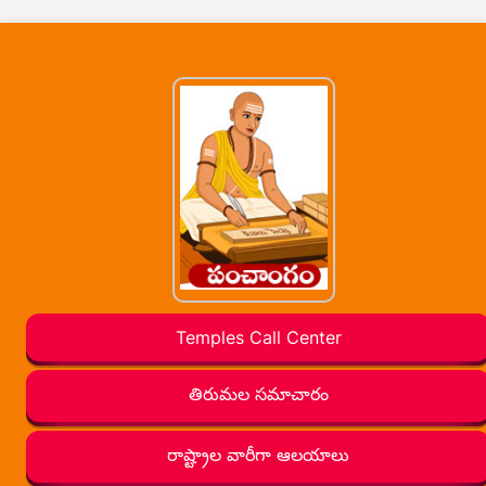
Temples Call Center
తిరుమల సమాచారం
రాష్ట్రాల వారీగా ఆలయాలు