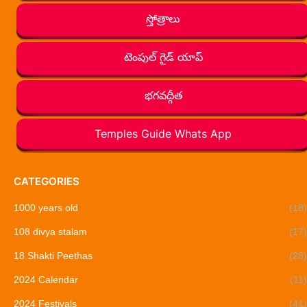
స్తోత్రాలు
టెంపుల్ గైడ్ యాప్
భగవద్గీత
Temples Guide Whats App
CATEGORIES
1000 years old
(18)
108 divya stalam
(17)
18 Shakti Peethas
(28)
2024 Calendar
(11)
2024 Festivals
(41)