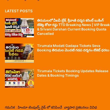
LATEST POSTS
తిరుమలలో వీఐపీ బ్రేక్, శ్రీవాణి దర్శన కరెంట్ బుకింగ్
టికెట్ల కోటా రద్దు TTD Breaking News | VIP Break
& Srivani Darshan Current Booking Quota
Cancelled
Tirumala Modati Gadapa Tickets Seva
Booking తిరుమల మొదటి గడప దర్శనం టికెట్ ధరలు
Tirumala Tickets Booking Updates Release
Dates & Booking Timings
గమనిక : హిందూ టెంపుల్స్ గైడ్ లో కనిపించే వ్యాపార ప్రకటనలు వివిధ