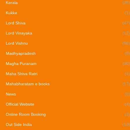
Kerala
(36)
Kukke
(1)
Lord Shiva
(47)
Lord Vinayaka
(12)
Lord Vishnu
(56)
Madhyapradesh
(8)
Magha Puranam
(30)
Maha Shiva Ratri
(4)
Mahabharatam e books
(17)
News
(6)
Official Website
(4)
Online Room Booking
(3)
Out Side India
(10)