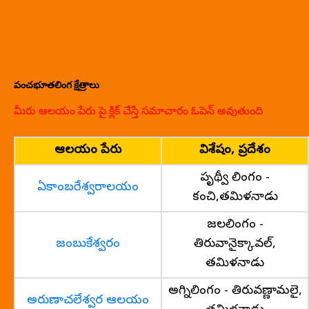
పంచభూతలింగ క్షేత్రాలు
మీరు ఆలయం పేరు పై క్లిక్ చేస్తే సమాచారం ఓపెన్ అవుతుంది
ఆలయం పేరు
విశేషం, ప్రదేశం
పృథ్వీ లింగం -
ఏకాంబరేశ్వరాలయం
కంచి,తమిళనాడు
జలలింగం -
జంబుకేశ్వరం
తిరువానైక్కావల్,
తమిళనాడు
అగ్నిలింగం - తిరువణ్ణామలై,
అరుణాచలేశ్వర ఆలయం