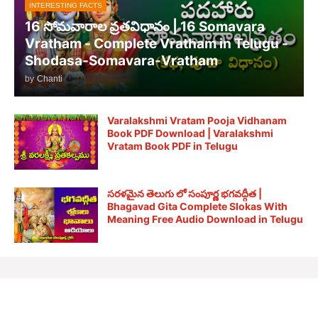
INTERESTING FACTS
16 సోమవారాల వ్రతవిధానం | 16 Somavara
Vratham - Complete Vratham in Telugu -
Shodasa-Somavara-Vratham
by
Chanti
Varalakshmi Vratam Pooja Vidhanam
Book PDF Download | Varalakshmi
Vratam Book PDF in Telugu
సరళమైన తెలుగు లో సంపూర్ణ భగవద్గీత |
Bhagavad Gita Complete Slokas With
Meaning Free Audio Download in Telugu