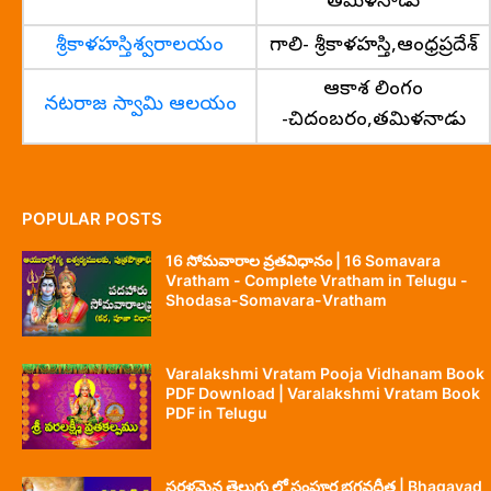
తమిళనాడు
శ్రీకాళహస్తిశ్వరాలయం
గాలి- శ్రీకాళహస్తి,ఆంధ్రప్రదేశ్
ఆకాశ లింగం
నటరాజ స్వామి ఆలయం
-చిదంబరం,తమిళనాడు
POPULAR POSTS
16 సోమవారాల వ్రతవిధానం | 16 Somavara
Vratham - Complete Vratham in Telugu -
Shodasa-Somavara-Vratham
Varalakshmi Vratam Pooja Vidhanam Book
PDF Download | Varalakshmi Vratam Book
PDF in Telugu
సరళమైన తెలుగు లో సంపూర్ణ భగవద్గీత | Bhagavad